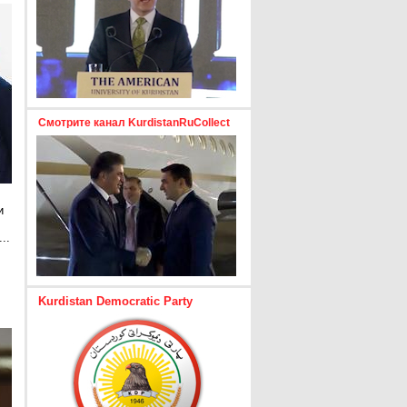
Смотрите канал KurdistanRuCollect
и
..
е
Kurdistan Democratic Party