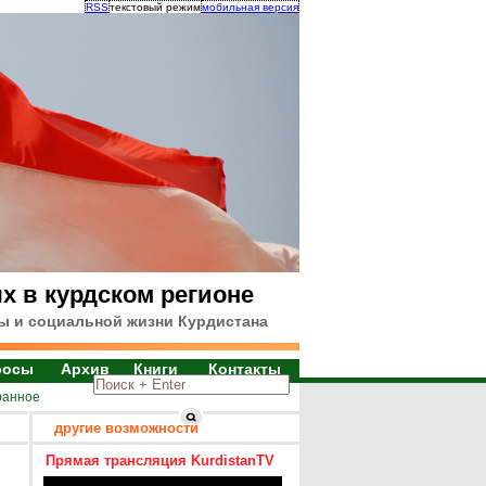
RSS
текстовый режим
мобильная версия
х в курдском регионе
ы и социальной жизни Курдистана
росы
Архив
Книги
Контакты
ранное
другие возможности
Прямая трансляция KurdistanTV