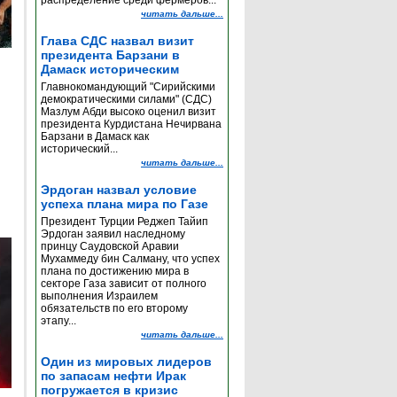
распределение среди фермеров...
читать дальше...
Глава СДС назвал визит
президента Барзани в
Дамаск историческим
Главнокомандующий "Сирийскими
демократическими силами" (СДС)
Мазлум Абди высоко оценил визит
президента Курдистана Нечирвана
Барзани в Дамаск как
исторический...
читать дальше...
Эрдоган назвал условие
успеха плана мира по Газе
Президент Турции Реджеп Тайип
Эрдоган заявил наследному
принцу Саудовской Аравии
Мухаммеду бин Салману, что успех
плана по достижению мира в
секторе Газа зависит от полного
выполнения Израилем
обязательств по его второму
этапу...
читать дальше...
Один из мировых лидеров
по запасам нефти Ирак
погружается в кризис