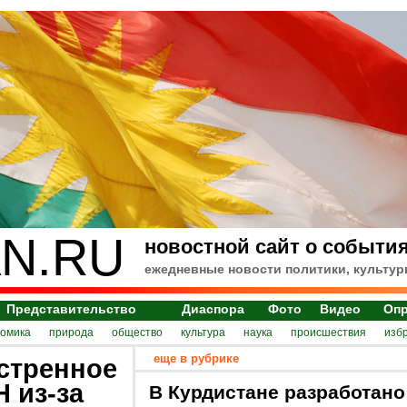
N.RU
новостной сайт о события
ежедневные новости политики, культур
Представительство
Диаспора
Фото
Видео
Оп
номика
природа
общество
культура
наука
происшествия
изб
еще в рубрике
стренное
 из-за
В Курдистане разработано