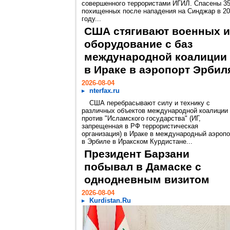
совершенного террористами ИГИЛ. Спасены 3
похищенных после нападения на Синджар в 2
году...
США стягивают военных и
оборудование с баз
международной коалиции
в Ираке в аэропорт Эрбил
2026-08-04
nterfax.ru
США перебрасывают силу и технику с
различных объектов международной коалиции
против "Исламского государства" (ИГ,
запрещенная в РФ террористическая
организация) в Ираке в международный аэропо
в Эрбиле в Иракском Курдистане...
Президент Барзани
побывал в Дамаске с
однодневным визитом
2026-08-04
Kurdistan.Ru