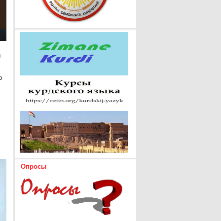
и
о
Опросы