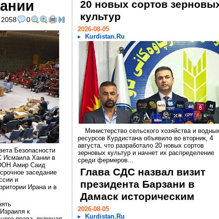
Хании
20 новых сортов зерновы
культур
2058
0
2026-08-05
Kurdistan.Ru
Министерство сельского хозяйства и водны
ресурсов Курдистана объявило во вторник, 4
августа, что разработало 20 новых сортов
вета Безопасности
зерновых культур и начнет их распределение
С Исмаила Хании в
среди фермеров...
 ООН Амир Саид
Глава СДС назвал визит
 срочное заседание
ссии и
президента Барзани в
рритории Ирана и в
Дамаск историческим
нять
2026-08-05
Израиля к
Kurdistan.Ru
ного права, включая