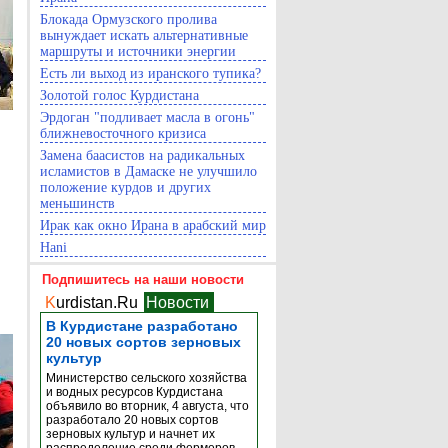
Блокада Ормузского пролива
вынуждает искать альтернативные
маршруты и источники энергии
Есть ли выход из иранского тупика?
Золотой голос Курдистана
Эрдоган "подливает масла в огонь"
ближневосточного кризиса
Замена баасистов на радикальных
исламистов в Дамаске не улучшило
положение курдов и других
меньшинств
Ирак как окно Ирана в арабский мир
Hani
Подпишитесь на наши новости
K
urdistan.Ru
Новости
В Курдистане разработано
20 новых сортов зерновых
культур
Министерство сельского хозяйства
и водных ресурсов Курдистана
объявило во вторник, 4 августа, что
разработало 20 новых сортов
зерновых культур и начнет их