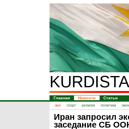
KURDISTA
Главная
Новости
Статьи
все
спорт
религия
политика
эко
Иран запросил эк
заседание СБ ООН