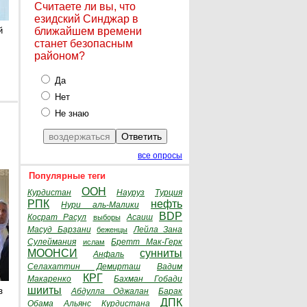
Считаете ли вы, что
езидский Синджар в
й
ближайшем времени
станет безопасным
районом?
Да
Нет
Не знаю
все опросы
Популярные теги
ООН
Курдистан
Науруз
Турция
РПК
нефть
Нури аль-Малики
BDP
Косрат Расул
Асаиш
выборы
Масуд Барзани
Лейла Зана
беженцы
Сулеймания
Бретт Мак-Герк
ислам
МООНСИ
сунниты
Анфаль
Селахаттин Демирташ
Вадим
КРГ
Макаренко
Бахман Гобади
шииты
з
Абдулла Оджалан
Барак
ДПК
Обама
Альянс Курдистана