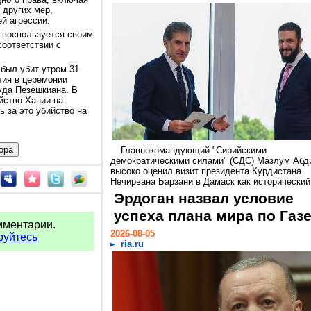
 других мер,
й агрессии.
й воспользуется своим
оответствии с
был убит утром 31
тия в церемонии
уда Пезешкиана. В
йство Хании на
 за это убийство на
Главнокомандующий "Сирийскими
демократическими силами" (СДС) Мазлум Абд
высоко оценил визит президента Курдистана
Нечирвана Барзани в Дамаск как исторический.
Эрдоган назвал условие
успеха плана мира по Газ
мментарии.
2026-08-05
руйтесь
ria.ru