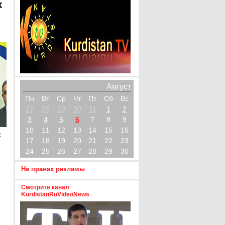
х
Август
Пн
Вт
Ср
Чт
Пт
Сб
Вс
27
28
29
30
31
1
2
3
4
5
6
7
8
9
10
11
12
13
14
15
16
х
17
18
19
20
21
22
23
24
25
26
27
28
29
30
На правах рекламы
Смотрите канал
KurdistanRuVideoNews