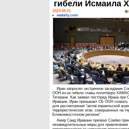
гибели Исмаила 
2024-08-01
eadaily.com
Иран запросил экстренное заседание Со
ООН из-за гибели главы политбюро ХАМА
Тегеране. Как заявил постпред Ирана при
Иравани, Иран призывает СБ ООН созвать
для рассмотрения "актов израильской агре
террористических атак, совершенных на те
Ближневосточном регионе".
Амир Саид Иравани призвал Совбез при
незамедлительные меры для привлечения 
ответственности за нарушения международ