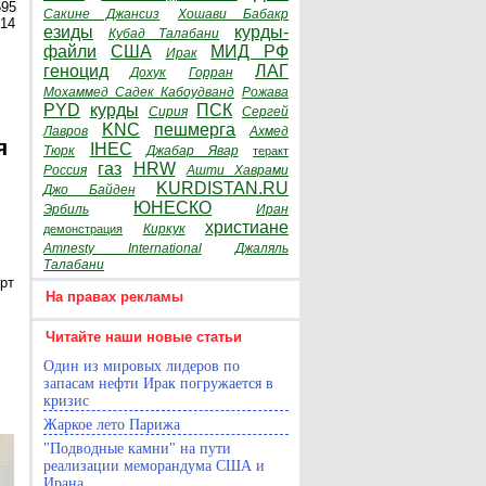
595
Сакине Джансиз
Хошави Бабакр
014
езиды
курды-
Кубад Талабани
файли
США
МИД РФ
Ирак
геноцид
ЛАГ
Дохук
Горран
Мохаммед Садек Кабоудванд
Рожава
PYD
курды
ПСК
Сирия
Сергей
KNC
пешмерга
Лавров
Ахмед
я
IHEC
Тюрк
Джабар Явар
теракт
газ
HRW
Россия
Ашти Хаврами
KURDISTAN.RU
Джо Байден
ЮНЕСКО
Эрбиль
Иран
христиане
Киркук
демонстрация
Amnesty International
Джаляль
Талабани
рт
На правах рекламы
Читайте наши новые статьи
Один из мировых лидеров по
запасам нефти Ирак погружается в
кризис
Жаркое лето Парижа
"Подводные камни" на пути
реализации меморандума США и
Ирана