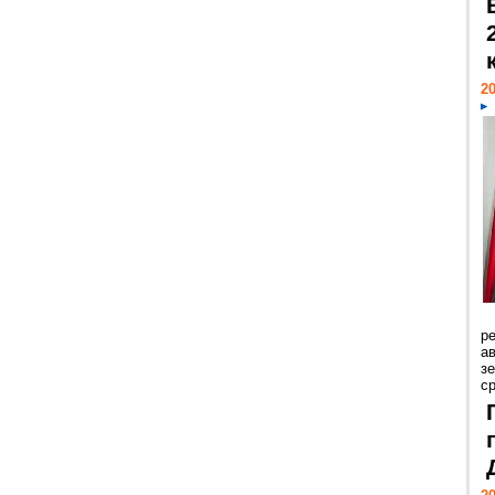
20
р
ав
з
с