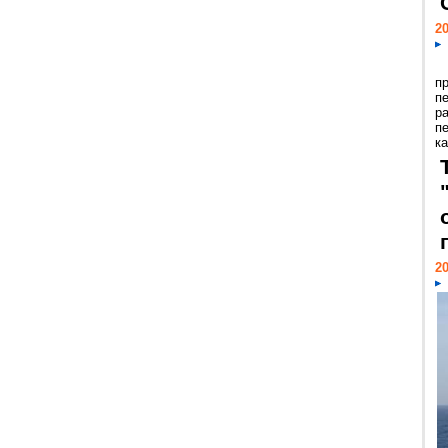
20
п
п
р
п
ка
20