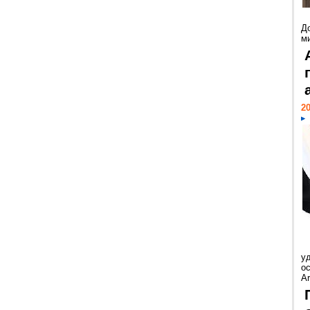
Д
м
20
у
ос
Ar