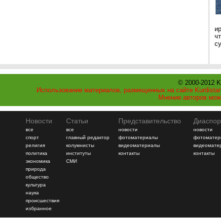
и
ч
с
© 2000-2012 K
Использование материалов, размещенных на сайте Kurdistan
Мнение авторов мож
Новости
Статьи
Представительство
Диаспор
все
все
новости
новости
спорт
главный редактор
фотоматериалы
фотоматер
религия
колумнисты
видеоматериалы
видеомате
политика
институты
контакты
контакты
экономика
СМИ
природа
общество
культура
наука
происшествия
избранное