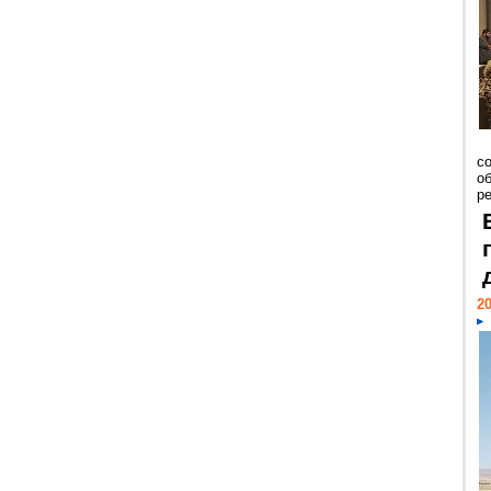
со
о
ре
20