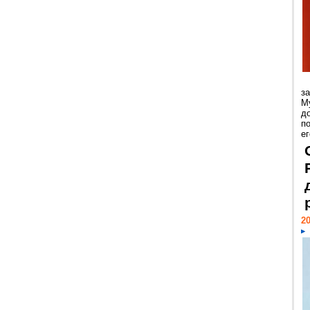
з
М
д
п
ег
20