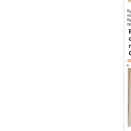
К
п
К
пр
20