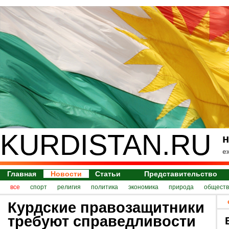
KURDISTAN.RU
н
е
Главная
Новости
Статьи
Представительство
все
спорт
религия
политика
экономика
природа
обществ
Курдские правозащитники
требуют справедливости