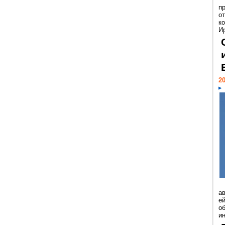
п
о
к
И
20
а
ей
о
и