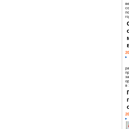
ве
с
п
го
20
р
пр
з
о
в
20