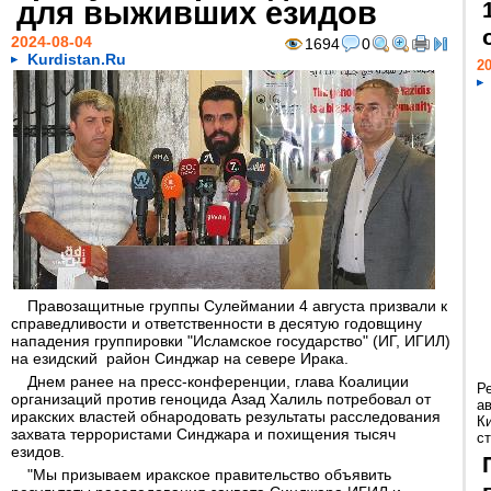
для выживших езидов
2024-08-04
1694
0
Kurdistan.Ru
20
Правозащитные группы Сулеймании 4 августа призвали к
справедливости и ответственности в десятую годовщину
нападения группировки "Исламское государство" (ИГ, ИГИЛ)
на езидский район Синджар на севере Ирака.
Днем ранее на пресс-конференции, глава Коалиции
Р
организаций против геноцида Азад Халиль потребовал от
а
иракских властей обнародовать результаты расследования
К
захвата террористами Синджара и похищения тысяч
ст
езидов.
"Мы призываем иракское правительство объявить