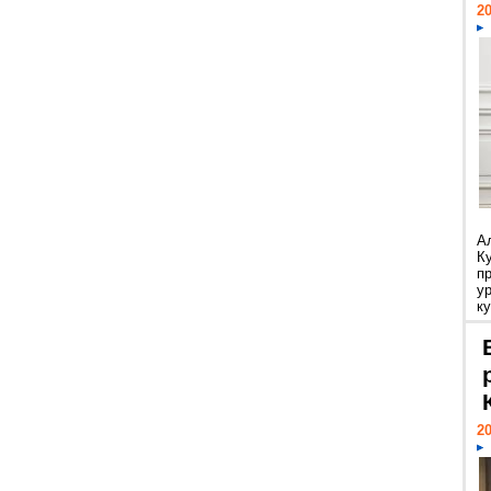
20
А
К
п
у
ку
20