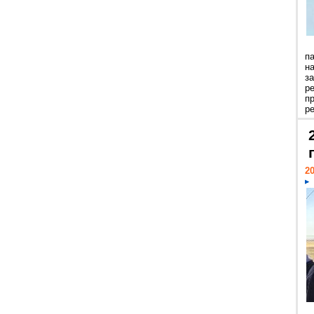
п
н
з
р
п
ре
20