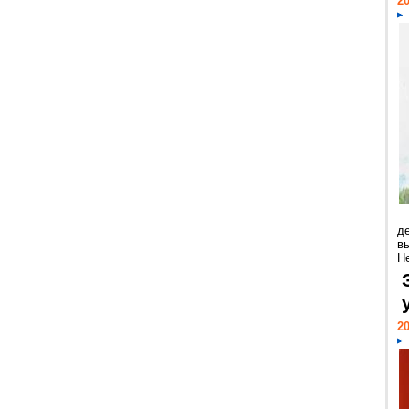
20
д
в
Н
20