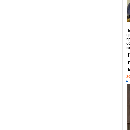
Н
п
п
о
ез
20