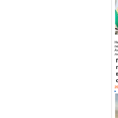
Н
п
А
ли
20