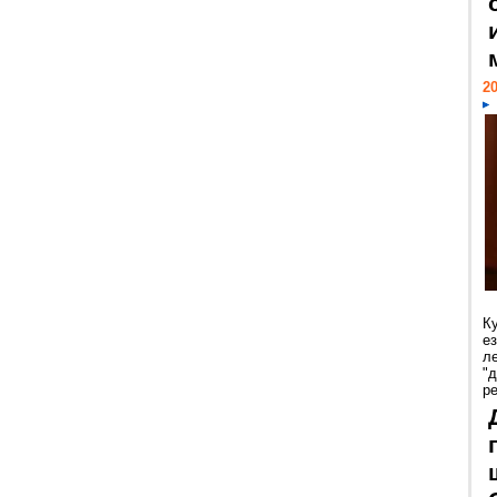
20
К
е
л
"
р