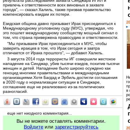
результаты расследования захвата Синджара ИГИЛ и
привлечь к ответственности всех виновных в захвате
города", — сказал Халиль, также призвав правительство
компенсировать езидам их потери.
20
Езидская община давно призывает Ирак присоединиться к
Международному уголовному суду (МУС), утверждая, что
это пошлет международному сообществу мощный сигнал о
том, что страна привержена правосудию и ответственности.
"Мы призываем Ирак присоединиться к МУС, чтобы
заверить иракцев в том, что Ирак сегодня и завтра
отличается от Ирака прошлого", — добавил Халиль.
3 августа 2014 года террористы ИГ совершили жестокое
нападение на Синджар, убив тысячи езидов, похитив тысячи
женщин и детей. Нападение было широко осуждено как
геноцид многими правительствами и международными
организациями.Хотя Багдад и Эрбиль достигли соглашения
Н
г
в 2020 году о нормализации ситуации в Синджаре,
п
соглашение еще не реализовано из-за политических
в
разногласий.
р
ре
еще нет ниодного комментария...
Вы не можете оставлять комментарии.
Войдите
или
зарегистрируйтесь
20