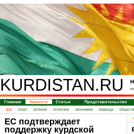
KURDISTAN.RU
н
е
Главная
Новости
Статьи
Представительство
все
спорт
религия
политика
экономика
природа
обществ
ЕС подтверждает
поддержку курдской