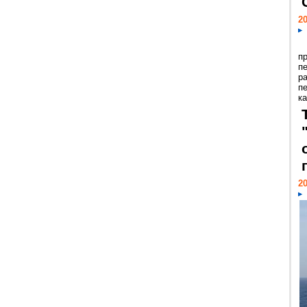
20
п
п
р
п
ка
20