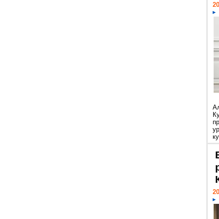
20
А
К
п
у
ку
20