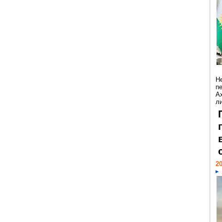
Н
п
А
ли
20