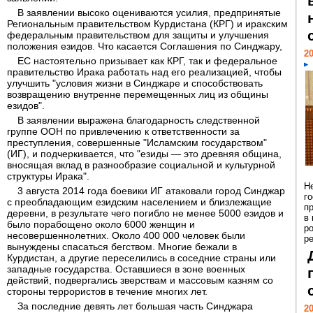
В заявлении высоко оцениваются усилия, предпринятые
Региональным правительством Курдистана (КРГ) и иракским
федеральным правительством для защиты и улучшения
положения езидов. Что касается Соглашения по Синджару,
20
ЕС настоятельно призывает как КРГ, так и федеральное
правительство Ирака работать над его реализацией, чтобы
улучшить "условия жизни в Синджаре и способствовать
возвращению внутренне перемещенных лиц из общины
езидов".
В заявлении выражена благодарность следственной
группе ООН по привлечению к ответственности за
преступления, совершенные "Исламским государством"
(ИГ), и подчеркивается, что "езиды — это древняя община,
вносящая вклад в разнообразие социальной и культурной
структуры Ирака".
Н
3 августа 2014 года боевики ИГ атаковали город Синджар
г
с преобладающим езидским населением и близлежащие
п
деревни, в результате чего погибло не менее 5000 езидов и
в
было порабощено около 6000 женщин и
р
несовершеннолетних. Около 400 000 человек были
ре
вынуждены спасаться бегством. Многие бежали в
Курдистан, а другие переселились в соседние страны или
западные государства. Оставшиеся в зоне военных
действий, подвергались зверствам и массовым казням со
стороны террористов в течение многих лет.
За последние девять лет большая часть Синджара
20