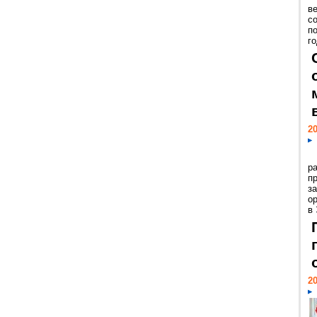
ве
с
п
го
20
р
пр
з
о
в
20