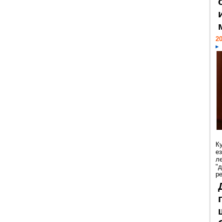
20
К
е
л
"
р