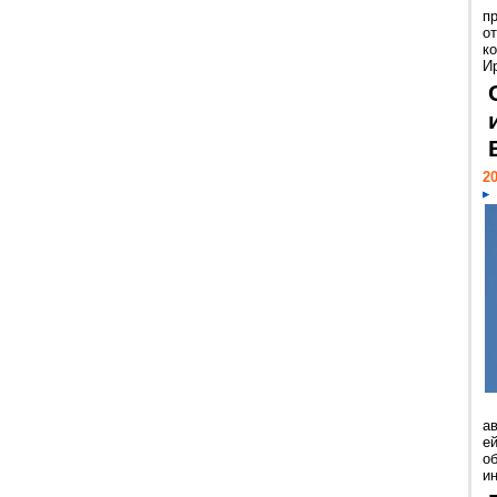
п
о
к
И
20
а
ей
о
и