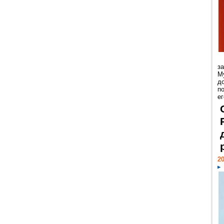
з
М
д
п
ег
20