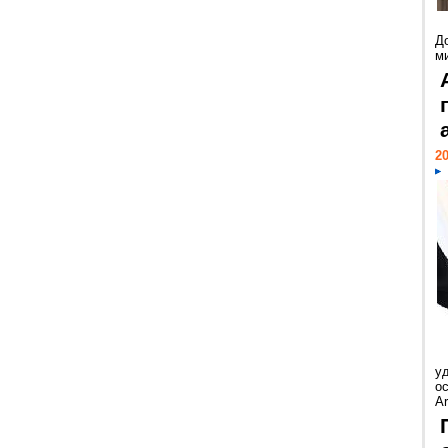
Д
м
20
у
ос
Ar