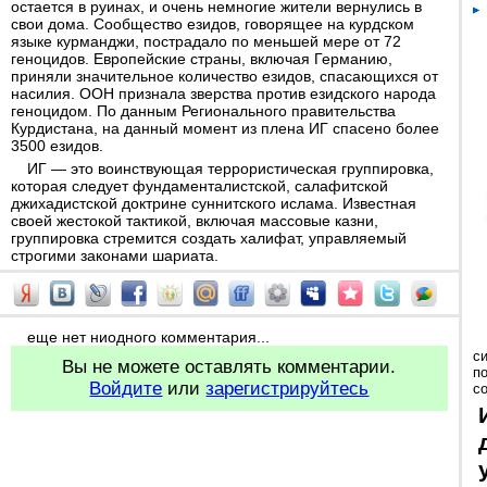
остается в руинах, и очень немногие жители вернулись в
свои дома. Сообщество езидов, говорящее на курдском
языке курманджи, пострадало по меньшей мере от 72
геноцидов. Европейские страны, включая Германию,
приняли значительное количество езидов, спасающихся от
насилия. ООН признала зверства против езидского народа
геноцидом. По данным Регионального правительства
Курдистана, на данный момент из плена ИГ спасено более
3500 езидов.
ИГ — это воинствующая террористическая группировка,
которая следует фундаменталистской, салафитской
джихадистской доктрине суннитского ислама. Известная
своей жестокой тактикой, включая массовые казни,
группировка стремится создать халифат, управляемый
строгими законами шариата.
еще нет ниодного комментария...
с
Вы не можете оставлять комментарии.
п
Войдите
или
зарегистрируйтесь
с