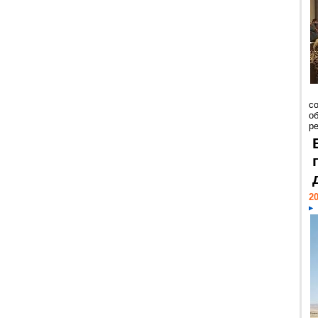
со
о
ре
20