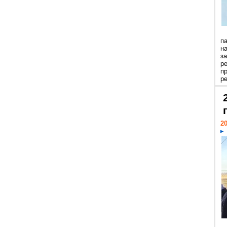
п
н
з
р
п
ре
20