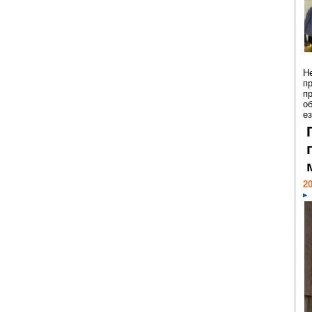
Н
п
п
о
ез
20