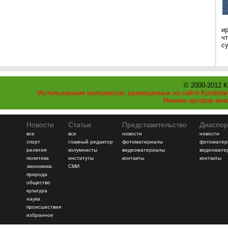
и
ч
с
© 2000-2012 K
Использование материалов, размещенных на сайте Kurdistan
Мнение авторов мож
Новости
Статьи
Представительство
Диаспор
все
все
новости
новости
спорт
главный редактор
фотоматериалы
фотоматер
религия
колумнисты
видеоматериалы
видеомате
политика
институты
контакты
контакты
экономика
СМИ
природа
общество
культура
наука
происшествия
избранное