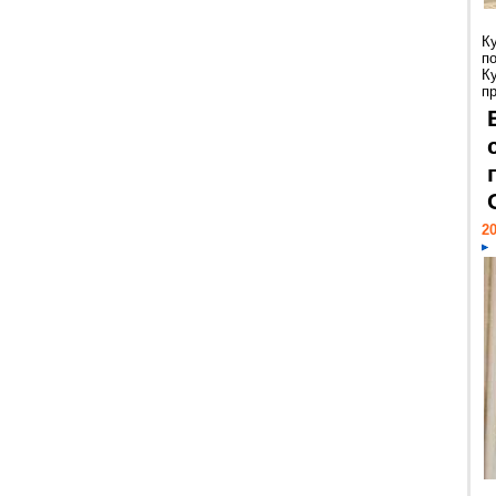
К
п
К
пр
20