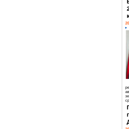
20
р
ав
з
с