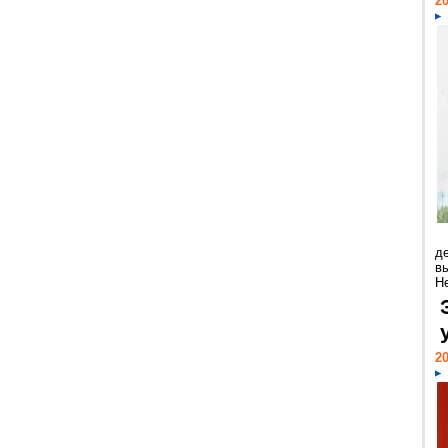
20
д
в
Н
20