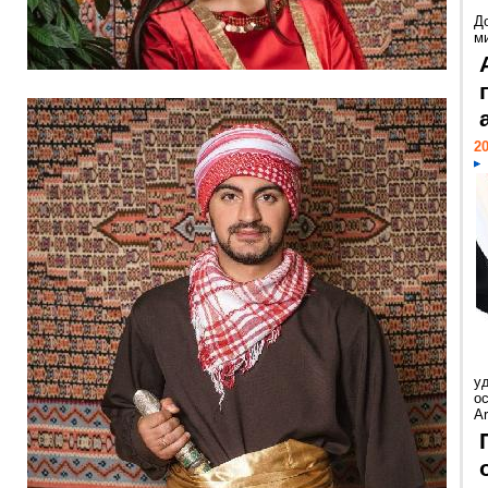
Д
м
20
у
ос
Ar