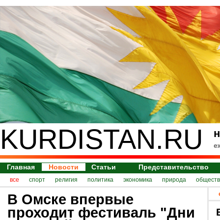
KURDISTAN.RU
н
е
Главная
Новости
Статьи
Представительство
все
спорт
религия
политика
экономика
природа
обществ
В Омске впервые
проходит фестиваль "Дни