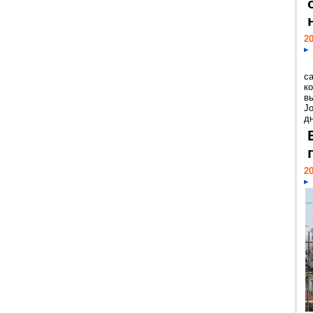
20
с
к
в
Jo
дн
20