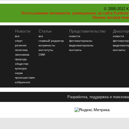
© 2000-2012 K
Использование материалов, размещенных на сайте Kurdistan
Мнение авторов мож
Новости
Статьи
Представительство
Диаспор
все
все
новости
новости
спорт
главный редактор
фотоматериалы
фотоматер
религия
колумнисты
видеоматериалы
видеомате
политика
институты
контакты
контакты
экономика
СМИ
природа
общество
культура
наука
происшествия
избранное
Разработка, поддержка и поискова