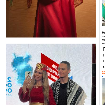
Н
п
А
ли
20