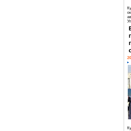
К
ок
а
У
20
К