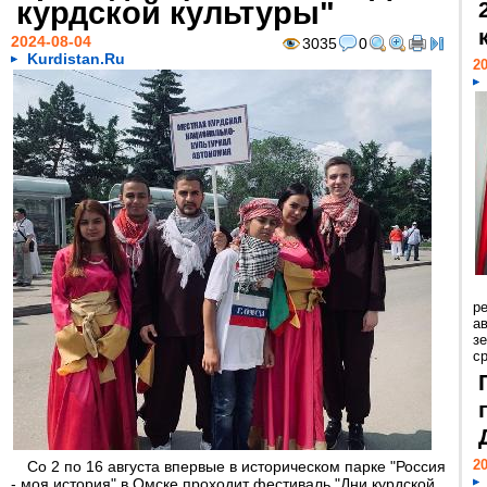
курдской культуры"
2024-08-04
3035
0
Kurdistan.Ru
20
р
ав
з
с
20
Со 2 по 16 августа впервые в историческом парке "Россия
- моя история" в Омске проходит фестиваль "Дни курдской