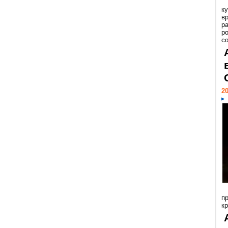
к
в
р
р
с
20
п
к