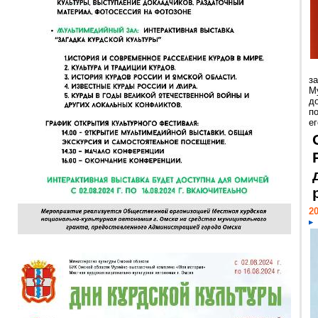
з
М
д
п
ег
20