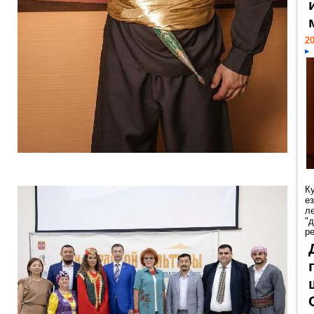
20
К
е
л
"
р