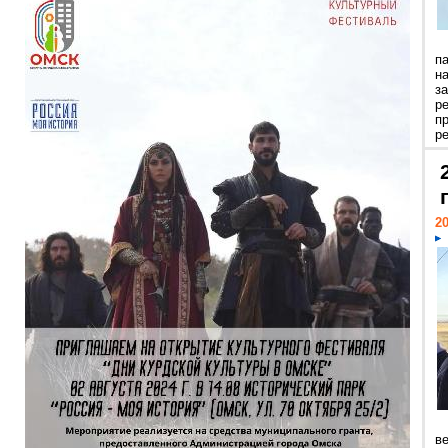
п
н
з
р
п
ре
20
ве