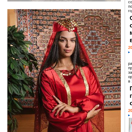
с
п
го
20
р
пр
з
о
в
20