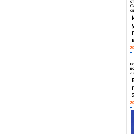
о
С
св
20
н
в
лю
20