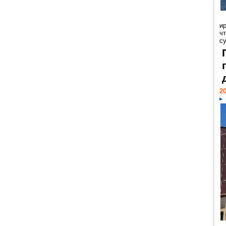
и
ч
с
20