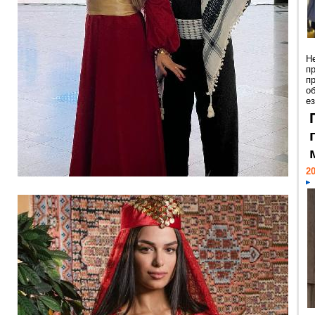
Н
п
п
о
ез
20