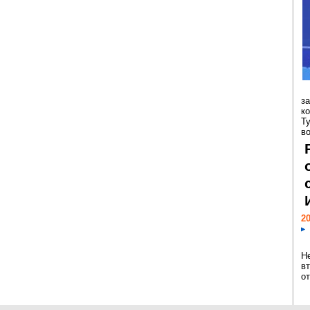
з
к
Т
во
20
Н
в
о