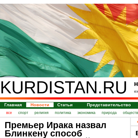
KURDISTAN.RU
н
е
Главная
Новости
Статьи
Представительство
все
спорт
религия
политика
экономика
природа
обществ
Премьер Ирака назвал
Блинкену способ