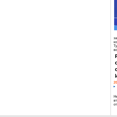
з
к
Т
во
20
Н
в
о