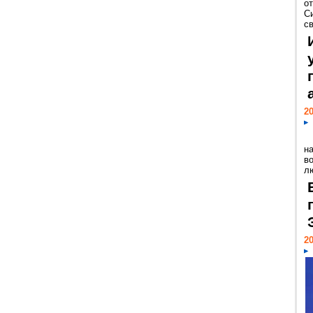
о
С
св
20
н
в
лю
20