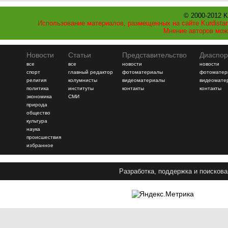
© 2000-2012 K
Использование материалов, размещенных на сайте Kurdistan
Мнение авторов мож
Новости
Статьи
Представительство
Диаспор
все
все
новости
новости
спорт
главный редактор
фотоматериалы
фотоматер
религия
колумнисты
видеоматериалы
видеомате
политика
институты
контакты
контакты
экономика
СМИ
природа
общество
культура
наука
происшествия
избранное
Разработка, поддержка и поискова