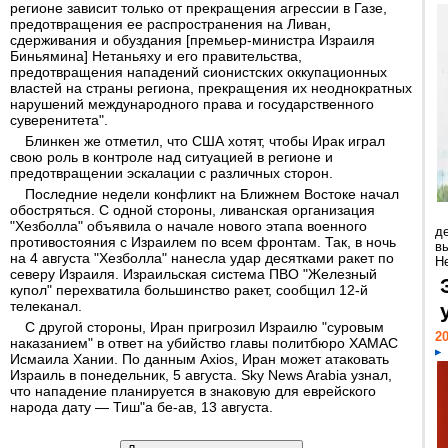
регионе зависит только от прекращения агрессии в Газе,
предотвращения ее распространения на Ливан,
сдерживания и обуздания [премьер-министра Израиля
Биньямина] Нетаньяху и его правительства,
предотвращения нападений сионистских оккупационных
властей на страны региона, прекращения их неоднократных
нарушений международного права и государственного
суверенитета".
Блинкен же отметил, что США хотят, чтобы Ирак играл
свою роль в контроле над ситуацией в регионе и
предотвращении эскалации с различных сторон.
Последние недели конфликт на Ближнем Востоке начал
обостряться. С одной стороны, ливанская организация
"Хезболла" объявила о начале нового этапа военного
д
противостояния с Израилем по всем фронтам. Так, в ночь
в
на 4 августа "Хезболла" нанесла удар десятками ракет по
Н
северу Израиля. Израильская система ПВО "Железный
купол" перехватила большинство ракет, сообщил 12-й
телеканал.
С другой стороны, Иран пригрозил Израилю "суровым
20
наказанием" в ответ на убийство главы политбюро ХАМАС
Исмаила Хании. По данным Axios, Иран может атаковать
Израиль в понедельник, 5 августа. Sky News Arabia узнал,
что нападение планируется в знаковую для еврейского
народа дату — Тиш"а бе-ав, 13 августа.