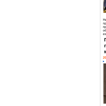
Н
п
п
о
ез
20