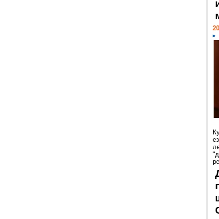
20
К
е
л
"
р