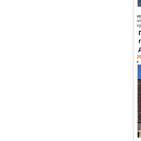
и
ч
с
20