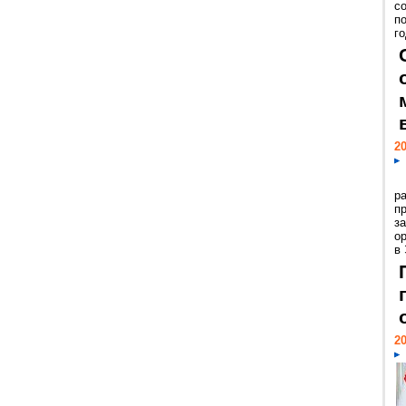
с
п
го
20
р
пр
з
о
в
20