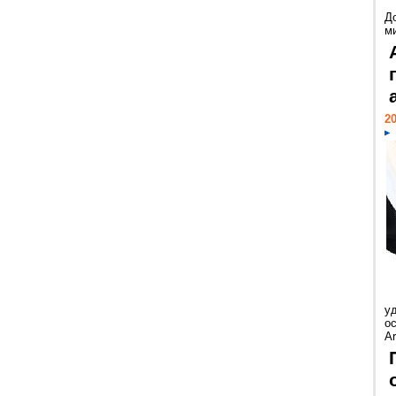
Д
м
20
у
ос
Ar