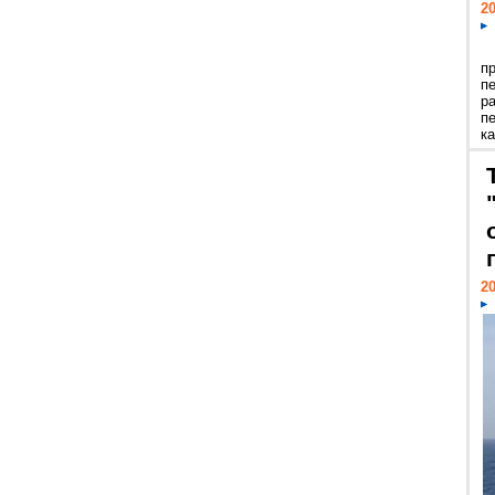
20
п
п
р
п
ка
20