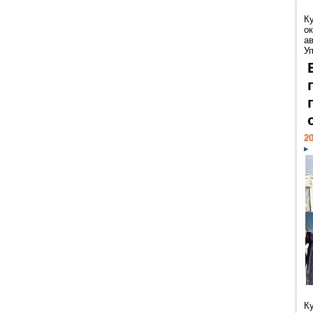
К
ок
а
У
20
К