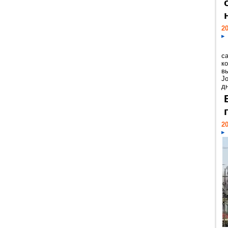
20
с
к
в
Jo
дн
20