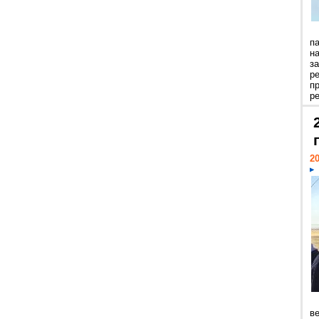
п
н
з
р
п
ре
20
ве