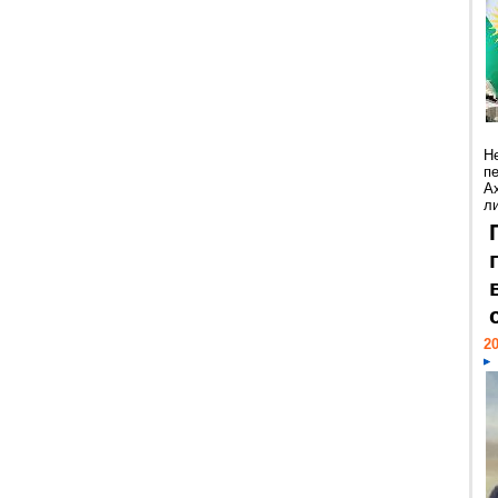
Н
п
А
ли
20