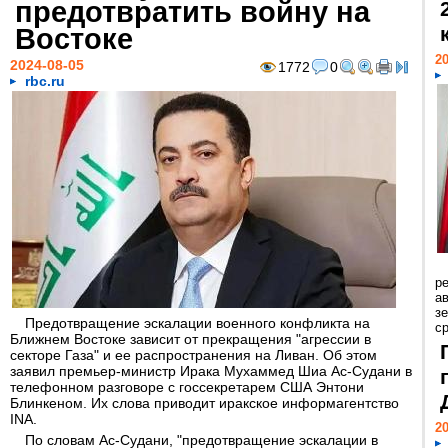
предотвратить войну на
Востоке
20
2024-08-05
1772
0
rbc.ru
р
ав
з
Предотвращение эскалации военного конфликта на
с
Ближнем Востоке зависит от прекращения "агрессии в
секторе Газа" и ее распространения на Ливан. Об этом
заявил премьер-министр Ирака Мухаммед Шиа Ас-Судани в
телефонном разговоре с госсекретарем США Энтони
Блинкеном. Их слова приводит иракское информагентство
INA.
20
По словам Ас-Судани, "предотвращение эскалации в