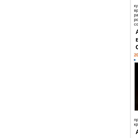
к
в
р
р
с
20
п
к