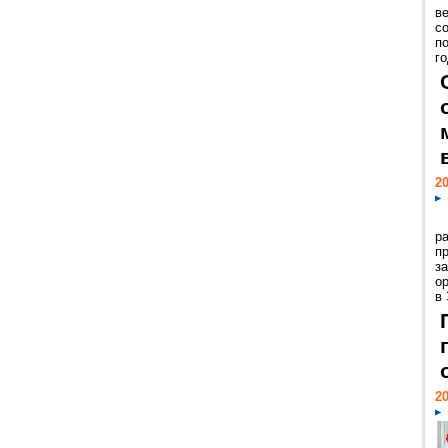
ве
с
п
го
20
р
пр
з
о
в
20