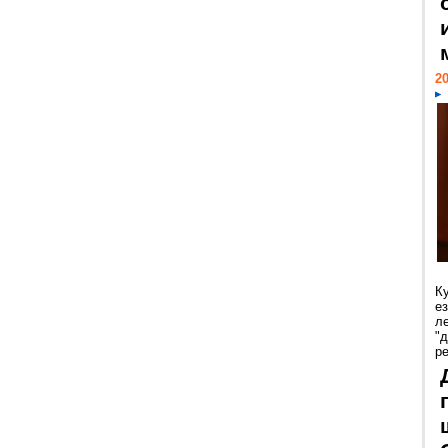
20
К
е
л
"
р