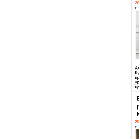
20
А
К
п
у
ку
20