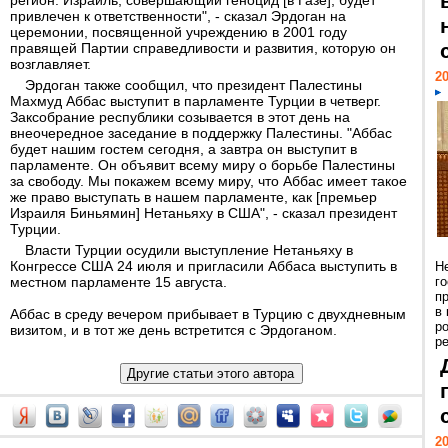
регион. Израиль, совершающий геноцид [в Газе], будет
привлечен к ответственности", - сказал Эрдоган на
церемонии, посвященной учреждению в 2001 году
правящей Партии справедливости и развития, которую он
возглавляет.
20
Эрдоган также сообщил, что президент Палестины
Махмуд Аббас выступит в парламенте Турции в четверг.
Заксобрание республики созывается в этот день на
внеочередное заседание в поддержку Палестины. "Аббас
будет нашим гостем сегодня, а завтра он выступит в
парламенте. Он объявит всему миру о борьбе Палестины
за свободу. Мы покажем всему миру, что Аббас имеет такое
же право выступать в нашем парламенте, как [премьер
Израиля Биньямин] Нетаньяху в США", - сказал президент
Турции.
Власти Турции осудили выступление Нетаньяху в
Конгрессе США 24 июля и пригласили Аббаса выступить в
Н
местном парламенте 15 августа.
г
п
в
Аббас в среду вечером прибывает в Турцию с двухдневным
р
визитом, и в тот же день встретится с Эрдоганом.
ре
20