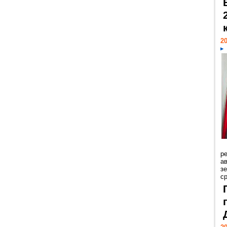
20
р
ав
з
с