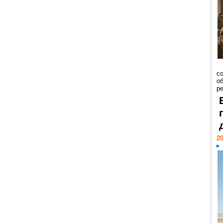
со
о
ре
20