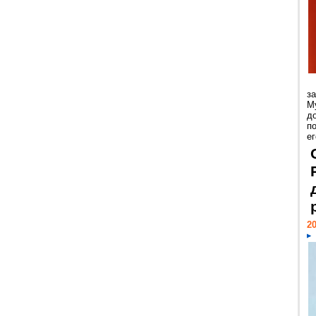
з
М
д
п
ег
20