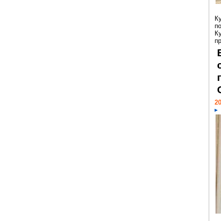
К
п
К
пр
20