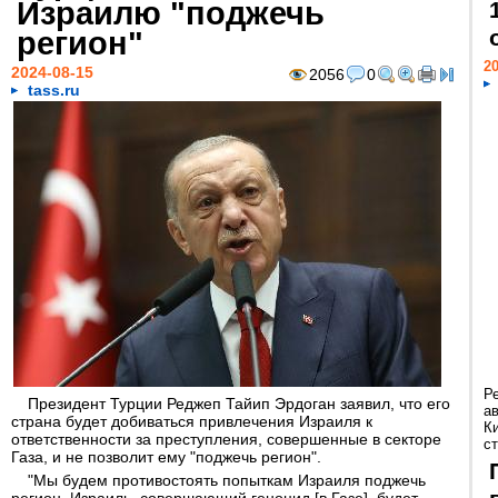
Израилю "поджечь
регион"
20
2024-08-15
2056
0
tass.ru
Р
Президент Турции Реджеп Тайип Эрдоган заявил, что его
а
страна будет добиваться привлечения Израиля к
К
ответственности за преступления, совершенные в секторе
ст
Газа, и не позволит ему "поджечь регион".
"Мы будем противостоять попыткам Израиля поджечь