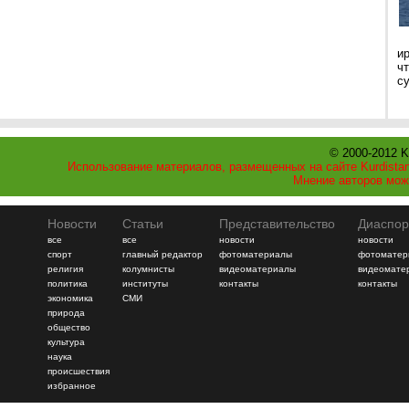
и
ч
с
© 2000-2012 K
Использование материалов, размещенных на сайте Kurdistan
Мнение авторов мож
Новости
Статьи
Представительство
Диаспор
все
все
новости
новости
спорт
главный редактор
фотоматериалы
фотоматер
религия
колумнисты
видеоматериалы
видеомате
политика
институты
контакты
контакты
экономика
СМИ
природа
общество
культура
наука
происшествия
избранное