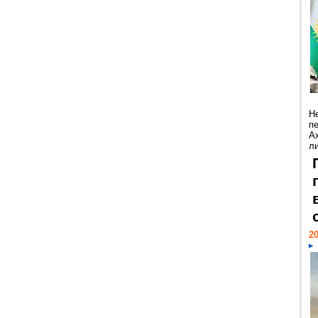
Н
п
А
ли
20