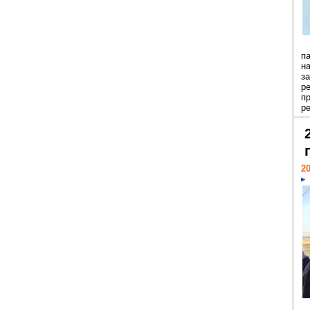
п
н
з
р
п
ре
20