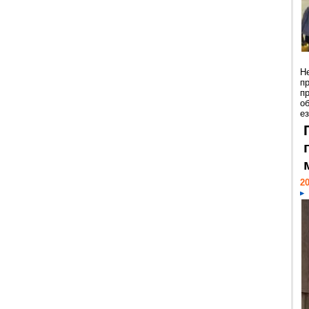
Н
п
п
о
ез
20