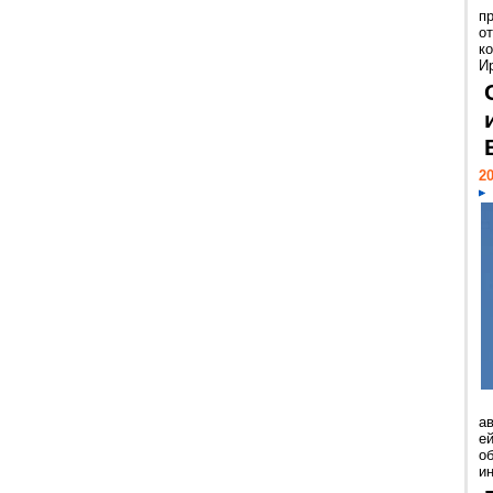
п
о
к
И
20
а
ей
о
и