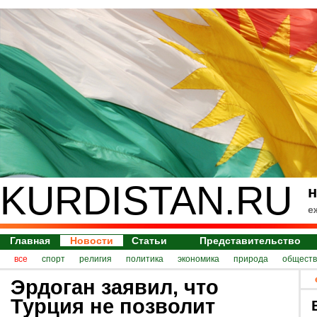
KURDISTAN.RU
н
е
Главная
Новости
Статьи
Представительство
все
спорт
религия
политика
экономика
природа
обществ
Эрдоган заявил, что
Турция не позволит