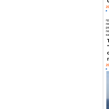
20
п
п
р
п
ка
20