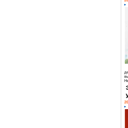
20
д
в
Н
20