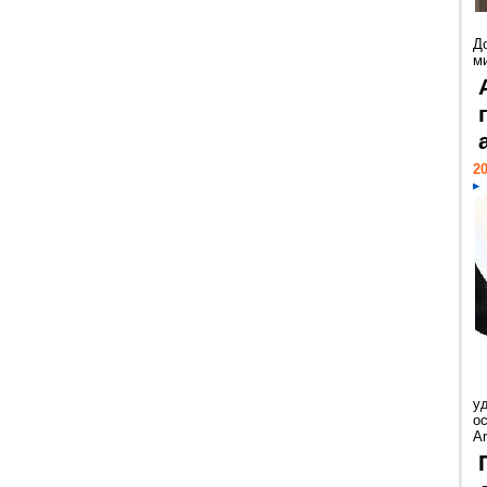
Д
м
20
у
ос
Ar