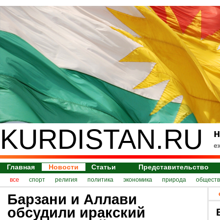
KURDISTAN.RU
н
е
Главная
Новости
Статьи
Представительство
все
спорт
религия
политика
экономика
природа
обществ
Барзани и Аллави
обсудили иракский