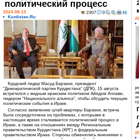
политический процесс
2024-08-15
2307
0
Kurdistan.Ru
20
Курдский лидер Масуд Барзани, президент
р
"Демократической партии Курдистана" (ДПК), 15 августа
ав
встретился с видным иракским политиком Айядом Аллави,
з
лидером "Национального альянса", чтобы обсудить текущие
с
политические события в Ираке.
Согласно заявлению штаб-квартиры Барзани, встреча
была сосредоточена на проблемах, с которыми в
настоящее время сталкивается политический процесс в
Ираке, а также на отношениях между Региональным
правительством Курдистана (КРГ) и федеральным
20
правительством Ирака. Стороны обменялись мнениями о