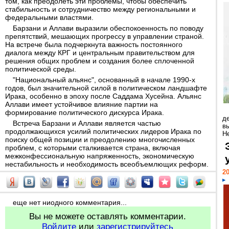
том, как преодолеть эти проблемы, чтобы обеспечить
стабильность и сотрудничество между региональными и
федеральными властями.
Барзани и Аллави выразили обеспокоенность по поводу
препятствий, мешающих прогрессу в управлении страной.
На встрече была подчеркнута важность постоянного
диалога между КРГ и центральным правительством для
решения общих проблем и создания более сплоченной
политической среды.
"Национальный альянс", основанный в начале 1990-х
годов, был значительной силой в политическом ландшафте
Ирака, особенно в эпоху после Саддама Хусейна. Альянс
Аллави имеет устойчивое влияние партии на
формирование политического дискурса Ирака.
д
Встреча Барзани и Аллави является частью
в
продолжающихся усилий политических лидеров Ирака по
Н
поиску общей позиции и преодолению многочисленных
проблем, с которыми сталкивается страна, включая
межконфессиональную напряженность, экономическую
нестабильность и необходимость всеобъемлющих реформ.
20
еще нет ниодного комментария...
Вы не можете оставлять комментарии.
Войдите
или
зарегистрируйтесь