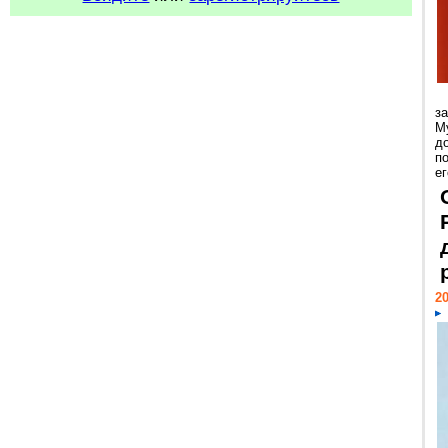
з
М
д
п
ег
20