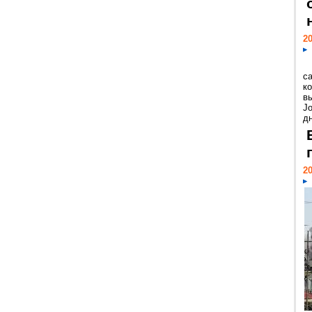
20
с
к
в
Jo
дн
20