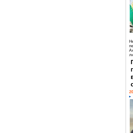
Н
п
А
ли
20