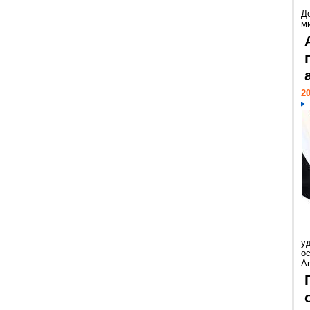
Д
м
20
у
ос
Ar