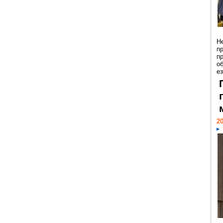
Н
п
п
о
ез
20