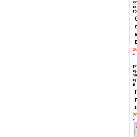
с
п
го
20
р
пр
з
о
в
20