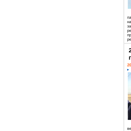
п
н
з
р
п
ре
20
ве