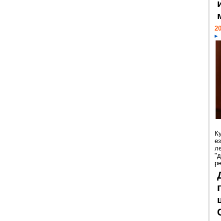
20
К
е
л
"
р