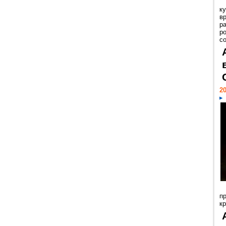
к
в
р
р
с
20
п
к