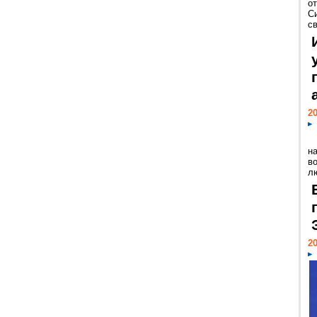
о
С
св
20
н
в
лю
20