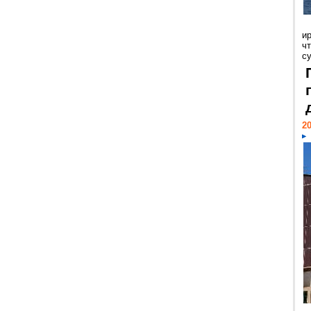
и
ч
с
20