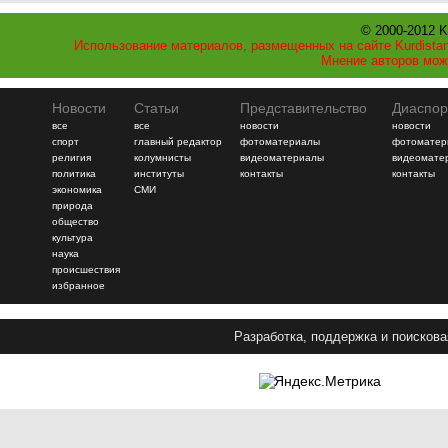
© 2000-2012 K
Использование материалов, размещенных на сайте Kurdistan
Мнение авторов мож
Новости
Статьи
Представительство
Диаспор
все
все
новости
новости
спорт
главный редактор
фотоматериалы
фотоматер
религия
колумнисты
видеоматериалы
видеомате
политика
институты
контакты
контакты
экономика
СМИ
природа
общество
культура
наука
происшествия
избранное
Разработка, поддержка и поискова