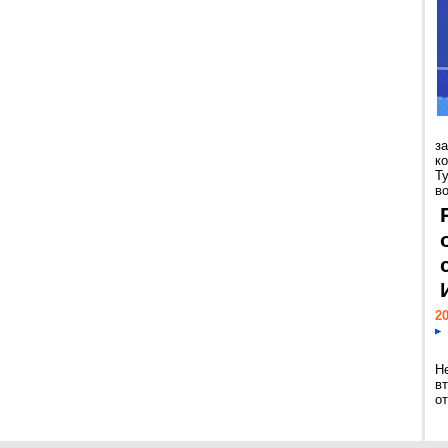
з
к
Т
во
20
Н
в
о