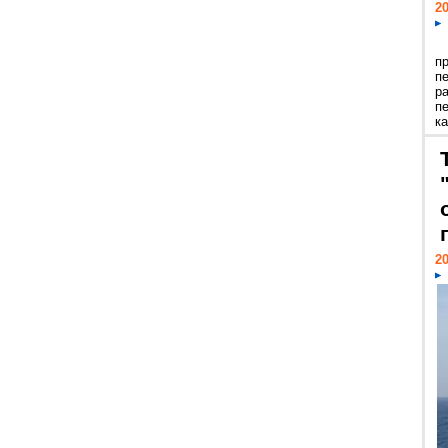
20
п
п
р
п
ка
20