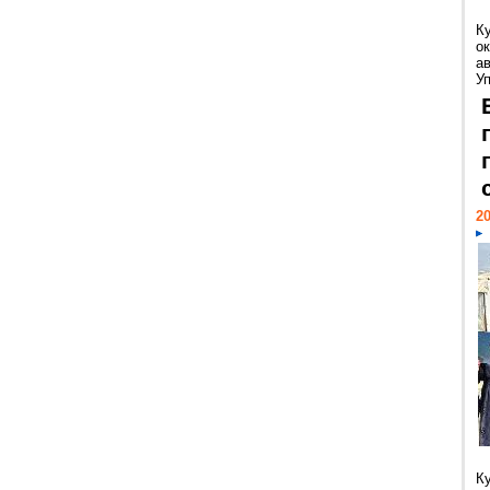
К
ок
а
У
20
К