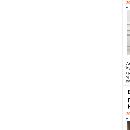
20
А
К
п
у
ку
20