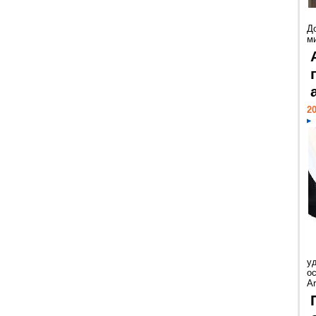
Д
м
20
у
ос
Ar