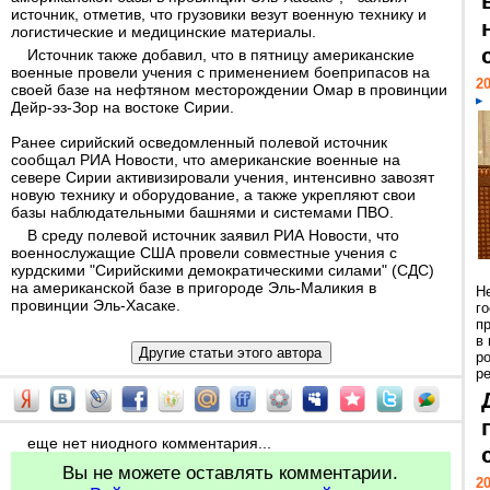
источник, отметив, что грузовики везут военную технику и
логистические и медицинские материалы.
Источник также добавил, что в пятницу американские
военные провели учения с применением боеприпасов на
20
своей базе на нефтяном месторождении Омар в провинции
Дейр-эз-Зор на востоке Сирии.
Ранее сирийский осведомленный полевой источник
сообщал РИА Новости, что американские военные на
севере Сирии активизировали учения, интенсивно завозят
новую технику и оборудование, а также укрепляют свои
базы наблюдательными башнями и системами ПВО.
В среду полевой источник заявил РИА Новости, что
военнослужащие США провели совместные учения с
курдскими "Сирийскими демократическими силами" (СДС)
на американской базе в пригороде Эль-Маликия в
Н
провинции Эль-Хасаке.
г
п
в
р
ре
еще нет ниодного комментария...
Вы не можете оставлять комментарии.
20