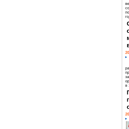
ве
с
п
го
20
р
пр
з
о
в
20