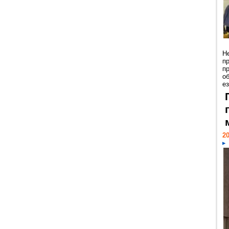
Н
п
п
о
ез
20