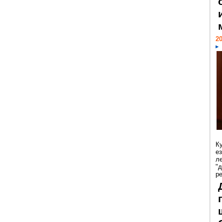
20
К
е
л
"
р