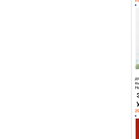
20
д
в
Н
20