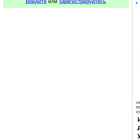
Войдите
или
зарегистрируйтесь
с
п
с