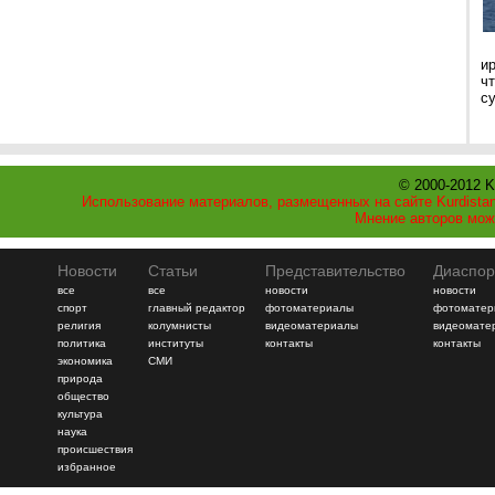
и
ч
с
© 2000-2012 K
Использование материалов, размещенных на сайте Kurdistan
Мнение авторов мож
Новости
Статьи
Представительство
Диаспор
все
все
новости
новости
спорт
главный редактор
фотоматериалы
фотоматер
религия
колумнисты
видеоматериалы
видеомате
политика
институты
контакты
контакты
экономика
СМИ
природа
общество
культура
наука
происшествия
избранное