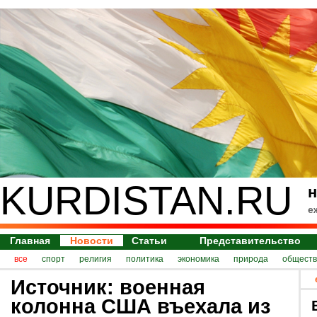
KURDISTAN.RU
н
е
Главная
Новости
Статьи
Представительство
все
спорт
религия
политика
экономика
природа
обществ
Источник: военная
колонна США въехала из