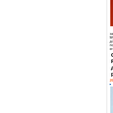
з
М
д
п
ег
20