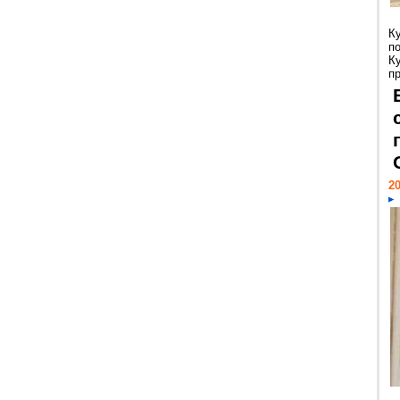
К
п
К
пр
20