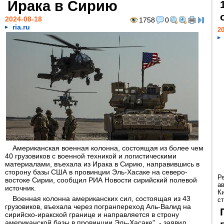
Ирака в Сирию
2024-08-18
1758
0
ria.ru
20
Американская военная колонна, состоящая из более чем
40 грузовиков с военной техникой и логистическими
материалами, въехала из Ирака в Сирию, направившись в
сторону базы США в провинции Эль-Хасаке на северо-
Р
востоке Сирии, сообщил РИА Новости сирийский полевой
а
источник.
К
Военная колонна американских сил, состоящая из 43
ст
грузовиков, въехала через погранпереход Аль-Валид на
сирийско-иракской границе и направляется в строну
американской базы в провинции Эль-Хасаке", - заявил