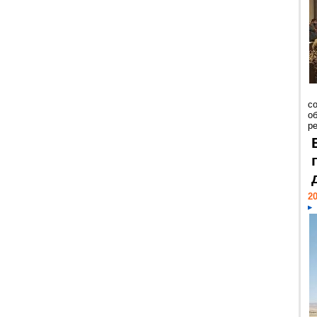
со
о
ре
20