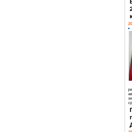
20
р
ав
з
с