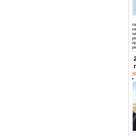
п
н
з
р
п
ре
20