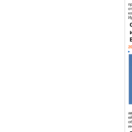
п
о
к
И
20
а
ей
о
и