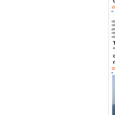
20
п
п
р
п
ка
20