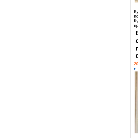
К
п
К
пр
20