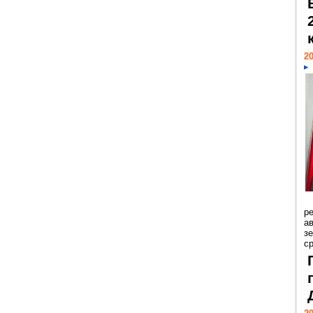
20
р
ав
з
с