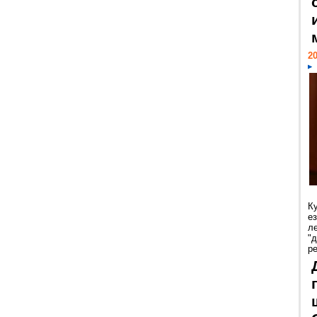
20
К
е
л
"
р