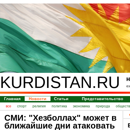
KURDISTAN.RU
н
е
Главная
Новости
Статьи
Представительство
все
спорт
религия
политика
экономика
природа
обществ
СМИ: "Хезболлах" может в
ближайшие дни атаковать