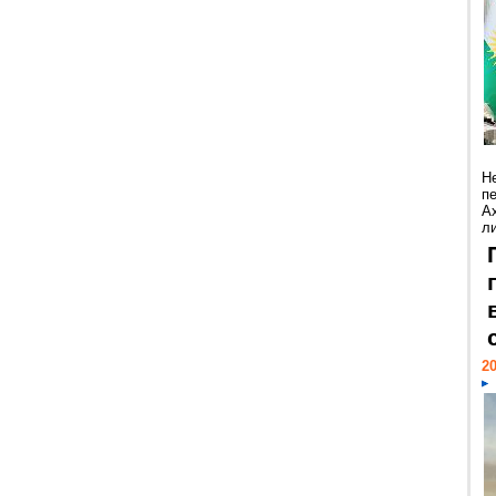
Н
п
А
ли
20