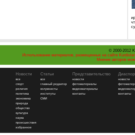
и
ч
с
© 2000-2012 K
Использование материалов, размещенных на сайте Kurdistan
Мнение авторов мож
Новости
Статьи
Представительство
Диаспор
все
все
новости
новости
спорт
главный редактор
фотоматериалы
фотоматер
религия
колумнисты
видеоматериалы
видеомате
политика
институты
контакты
контакты
экономика
СМИ
природа
общество
культура
наука
происшествия
избранное