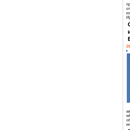
п
о
к
И
20
а
ей
о
и