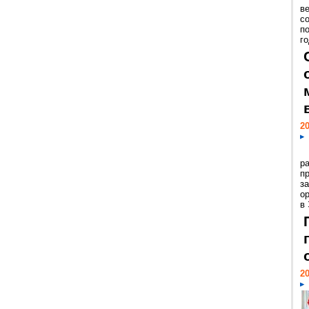
ве
с
п
го
20
р
пр
з
о
в
20