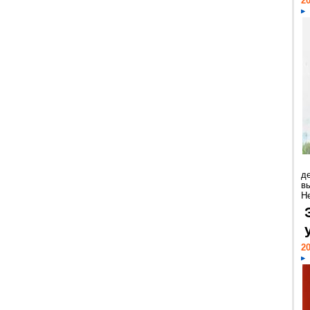
20
д
в
Н
20