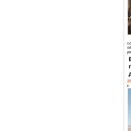
со
о
ре
20