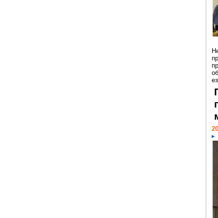
Н
п
п
о
ез
20