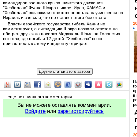
командиров военного крыла шиитского движения
"Хезболлах" Фуада Шокра в июле. Иран, ХАМАС и
"Хезболлах" возложили ответственность за случившееся на
Израиль и заявили, что не оставят этого без ответа.
20
Власти еврейского государства гибель Хании не
комментируют, а ликвидацию Шокра назвали ответом на
обстрел друзского поселка Мадждаль-Шамс на Голанских
высотах, где погибли 12 детей. "Хезболлах" свою
причастность к этому инциденту отрицает.
Н
г
п
в
еще нет ниодного комментария...
р
Вы не можете оставлять комментарии.
ре
Войдите
или
зарегистрируйтесь
20