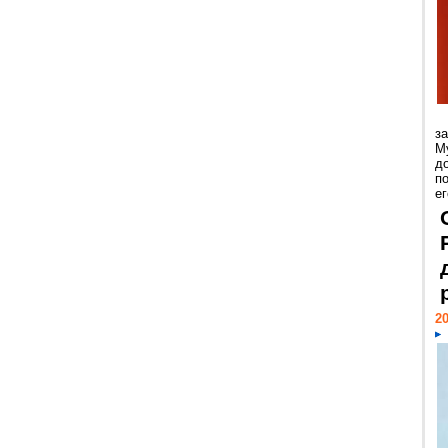
з
М
д
п
ег
20