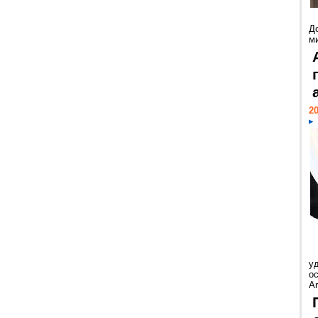
Д
м
20
у
ос
Ar