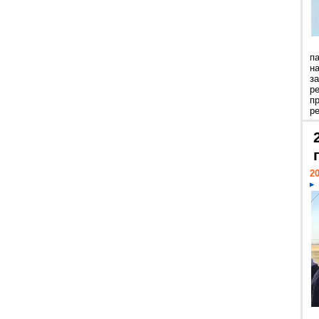
п
н
з
р
п
ре
20