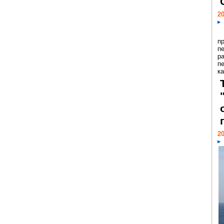
20
п
п
р
п
ка
20