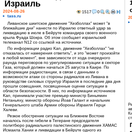
Израиль
2024-08-26
1517
0
tass.ru
20
Ливанское шиитское движение "Хезболлах" может "в
ближайшие дни" нанести по Израилю ответный удар за
ликвидацию в июле в Бейруте командира своего военного
крыла Фуада Шокра. Об этом сообщает израильский
телеканал N12 со ссылкой на источники.
По информации радио Kan, движение "Хезболлах" "не
отказалась от намерения ответить", и это "может произойти
в любой момент", вне зависимости от хода очередного
раунда переговоров по урегулированию ситуации в секторе
Газа, который должен начаться 25 августа в Каире. По
информации радиостанции, в связи с данными о
возможности атаки со стороны радикалов из Ливана в
руководстве силовых структур Израиля в последние два дня
прошли совещания, посвященные оценке ситуации в
области безопасности. В них, по информации источников
Kan, принимали участие премьер-министр Биньямин
Нетаньяху, министр обороны Йоав Галант и начальник
Р
Генерального штаба Армии обороны Израиля Герци
а
Халеви.
К
Резкое обострение ситуации на Ближнем Востоке
ст
началось после гибели в Тегеране председателя
политбюро радикального палестинского движения ХАМАС
Исмаила Хании и ликвидации в Бейруте одного из