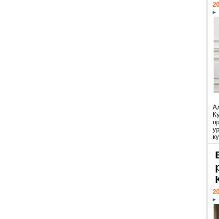
20
А
К
п
у
ку
20