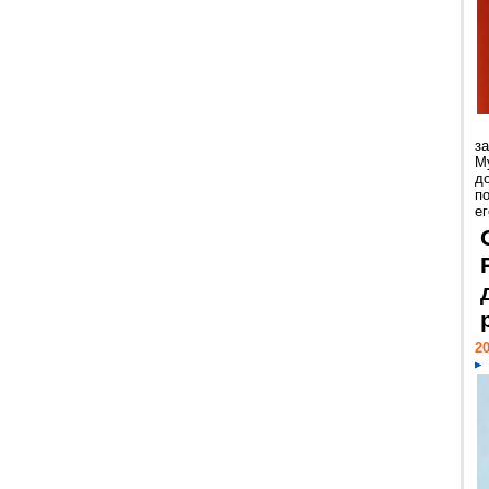
з
М
д
п
ег
20