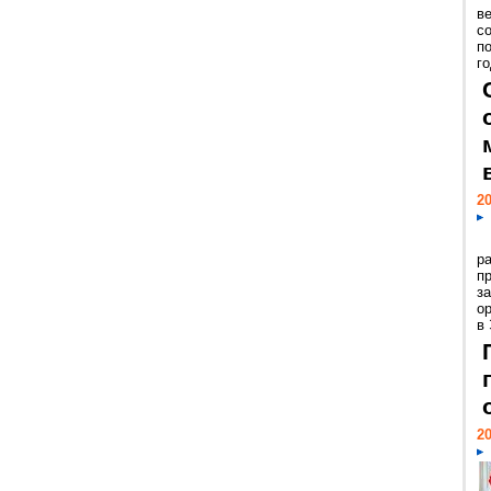
ве
с
п
го
20
р
пр
з
о
в
20