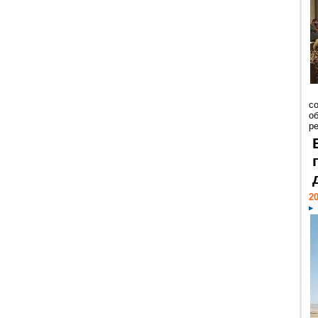
со
о
ре
20