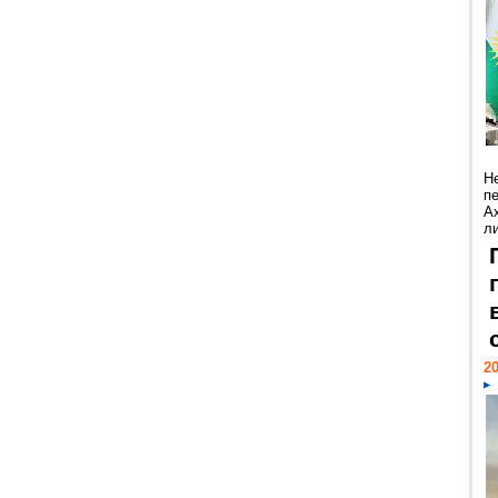
Н
п
А
ли
20