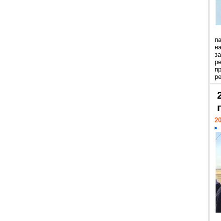
п
н
з
р
п
ре
20