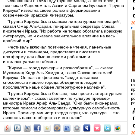
Основанная в 1964 году группой молодых писателей, в
том числе Фаделем аль-Азави и Саргоном Булосом, "Группа
Киркука" известна своей ролью в формировании
современной иракской литературы.
"Группа Киркука была маяком литературных инноваций", -
20
сказал Омар Аль-Сарай, генеральный секретарь Союза
писателей Ирака. "Их работа не только обогатила иракскую
литературу, но и оказала значительное влияние на весь
арабский мир".
Фестиваль включал поэтические чтения, панельные
дискуссии и семинары, предоставляя писателям
платформу для обмена своими работами и
интеллектуального обмена.
"Киркук — город культуры и разнообразия", — сказал
Мухаммад Хадр Аль-Хамдани, глава Союза писателей
Киркука. Он назвал фестиваль "свидетельством
Н
способности нашего города объединять людей и
г
прославлять наше общее литературное наследие".
п
"Группа Киркука была больше, чем просто литературным
в
коллективом", - сказал советник по культуре премьер-
р
министра Ирака Ариф Аль-Саеди. "Они были пионерами,
ре
которые помогли сформировать культурную самобытность
Ирака. Премьер-министр твердо верит, что культура — это
личность нашего общества и его голос".
20