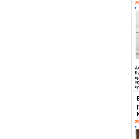
20
А
К
п
у
ку
20