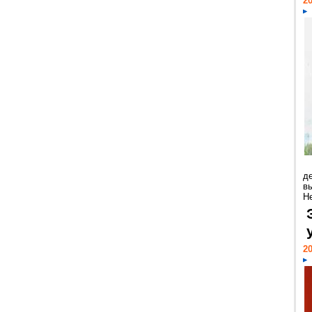
20
д
в
Н
20