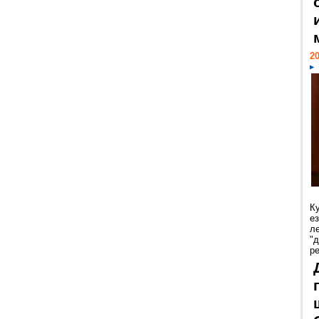
20
К
е
л
"
р