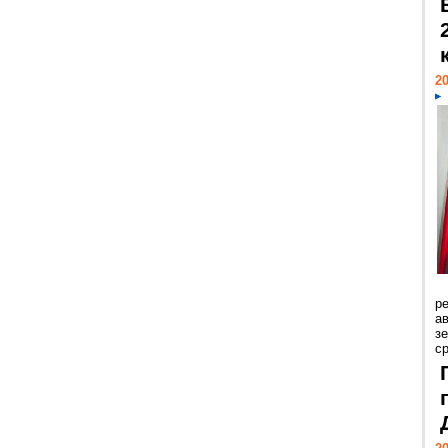
20
р
ав
з
с