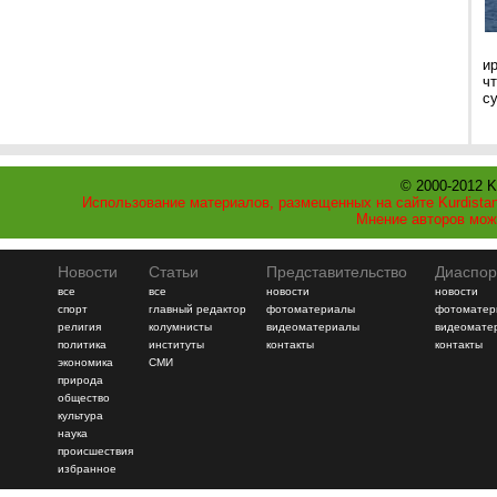
и
ч
с
© 2000-2012 K
Использование материалов, размещенных на сайте Kurdistan
Мнение авторов мож
Новости
Статьи
Представительство
Диаспор
все
все
новости
новости
спорт
главный редактор
фотоматериалы
фотоматер
религия
колумнисты
видеоматериалы
видеомате
политика
институты
контакты
контакты
экономика
СМИ
природа
общество
культура
наука
происшествия
избранное