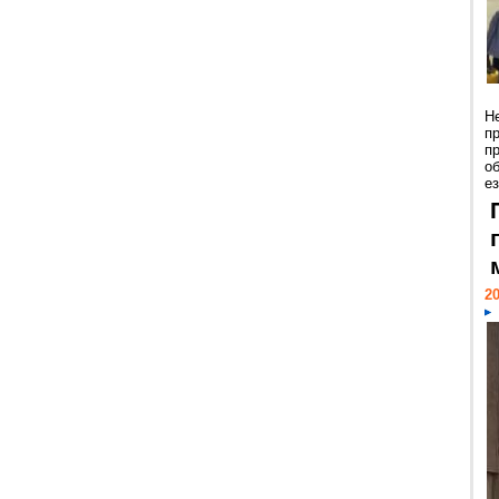
Н
п
п
о
ез
20