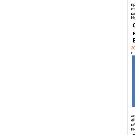
п
о
к
И
20
а
ей
о
и