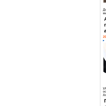
Д
м
20
у
ос
Ar