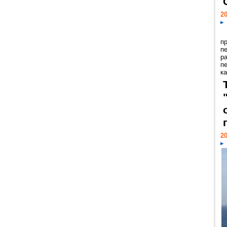
20
п
п
р
п
ка
20