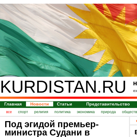
KURDISTAN.RU
н
е
Главная
Новости
Статьи
Представительство
все
спорт
религия
политика
экономика
природа
обществ
Под эгидой премьер-
министра Судани в