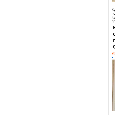
К
п
К
пр
20