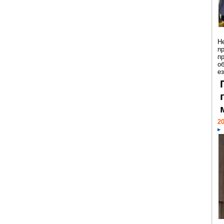
Н
п
п
о
ез
20