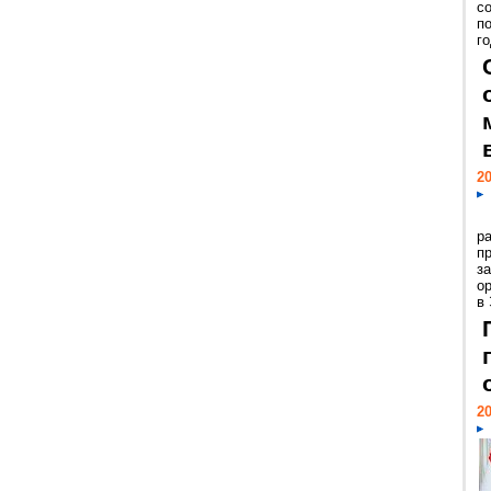
с
п
го
20
р
пр
з
о
в
20