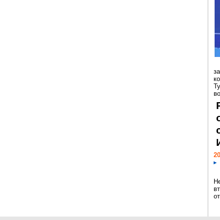
з
к
Т
во
20
Н
в
о