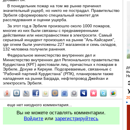
В понедельник пожар на том же рынке причинил
значительный ущерб, но никто не пострадал. Правительство
Эрбиля сформировало специальный комитет для
расследования и оценки ущерба.
За этот год в Эрбиле произошло около 1000 пожаров,
многие из них были связаны с преднамеренными
действиями или неисправностями в электросети. Самый
серьезный инцидент произошел на рынке "Аль-Кайсария",
где огнем были уничтожены 227 магазинов и семь складов,
132 человека получили ранения.
Федеральное министерство внутренних дел и
Министерство внутренних дел Регионального правительства
Курдистана (КРГ) арестовали лиц, причастных к пожарам в
д
Эрбиле, Дохуке и Киркуке. Подозреваемые, связанные с
в
"Рабочей партией Курдистана" (РПК), планировали также
Н
нападения на рынки Багдада, нефтепровод Джейхан и
электросеть Эрбиля.
20
еще нет ниодного комментария...
Вы не можете оставлять комментарии.
Войдите
или
зарегистрируйтесь