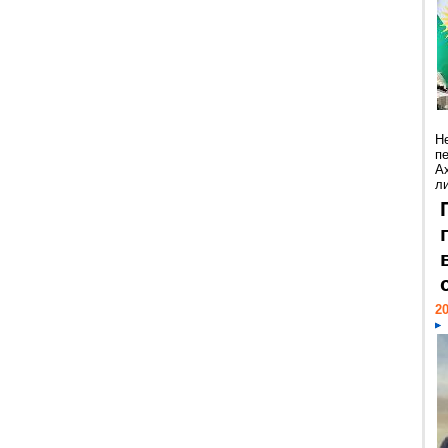
Н
п
А
ли
20