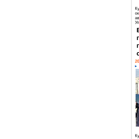
К
ок
а
У
20
К