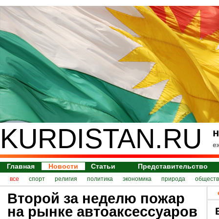
KURDISTAN.RU
н
е
Главная
Новости
Статьи
Представительство
все
спорт
религия
политика
экономика
природа
обществ
Второй за неделю пожар
на рынке автоаксессуаров