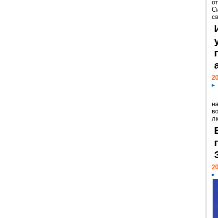
о
С
св
20
н
в
лю
20