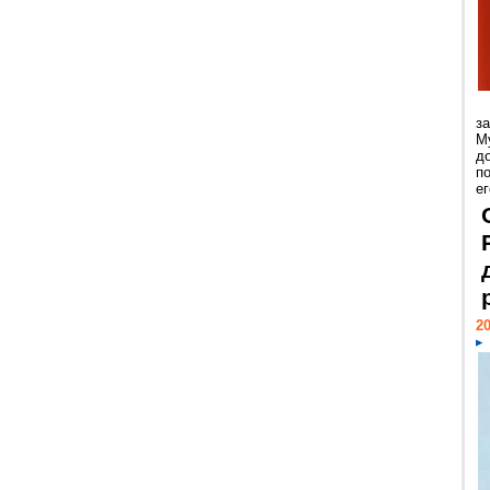
з
М
д
п
ег
20