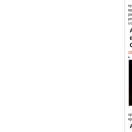
к
в
р
р
с
20
п
к