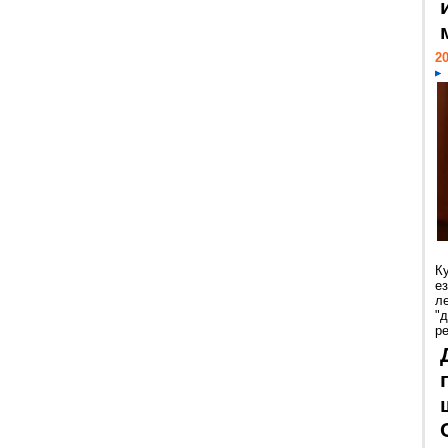
20
К
е
л
"
р