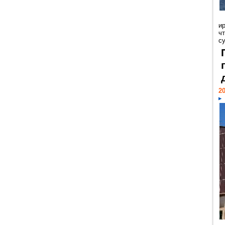
и
ч
с
20