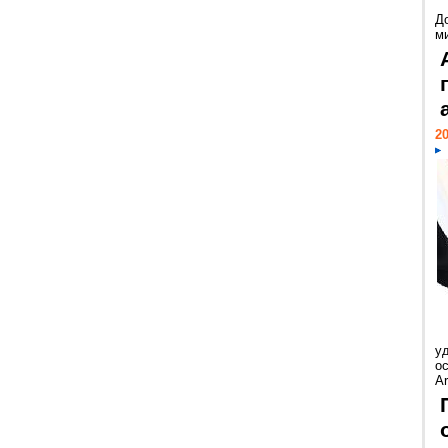
Д
м
20
у
ос
Ar