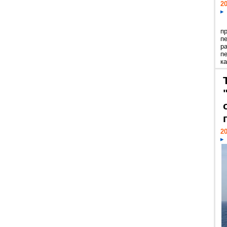
20
п
п
р
п
ка
20