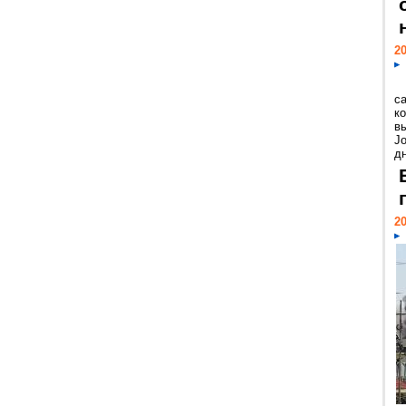
20
с
к
в
Jo
дн
20