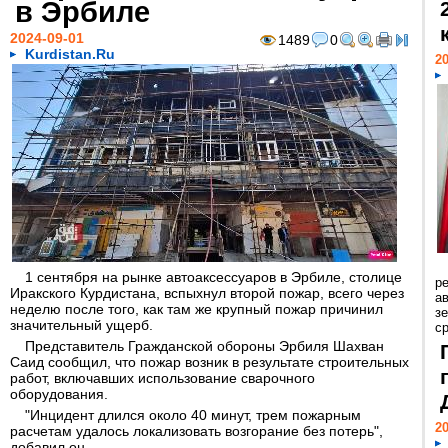
в Эрбиле
2024-09-01
1489
0
Kurdistan.Ru
20
1 сентября на рынке автоаксессуаров в Эрбиле, столице
р
Иракского Курдистана, вспыхнул второй пожар, всего через
ав
неделю после того, как там же крупный пожар причинил
з
значительный ущерб.
с
Представитель Гражданской обороны Эрбиля Шахван
Саид сообщил, что пожар возник в результате строительных
работ, включавших использование сварочного
оборудования.
"Инцидент длился около 40 минут, трем пожарным
20
расчетам удалось локализовать возгорание без потерь",
добавил он.