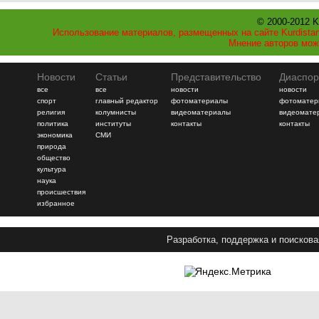
© 2000-2012 K
Использование материалов, размещенных на сайте Kurdistan
Мнение авторов мож
Новости
Статьи
Представительство
Диаспор
все
все
новости
новости
спорт
главный редактор
фотоматериалы
фотоматер
религия
колумнисты
видеоматериалы
видеомате
политика
институты
контакты
контакты
экономика
СМИ
природа
общество
культура
наука
происшествия
избранное
Разработка, поддержка и поискова