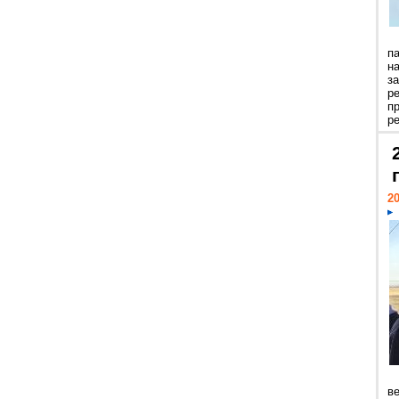
п
н
з
р
п
ре
20
ве