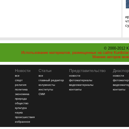
и
ч
с
© 2000-2012 K
Использование материалов, размещенных на сайте Kurdistan
Мнение авторов мож
Новости
Статьи
Представительство
Диаспор
все
все
новости
новости
спорт
главный редактор
фотоматериалы
фотоматер
религия
колумнисты
видеоматериалы
видеомате
политика
институты
контакты
контакты
экономика
СМИ
природа
общество
культура
наука
происшествия
избранное