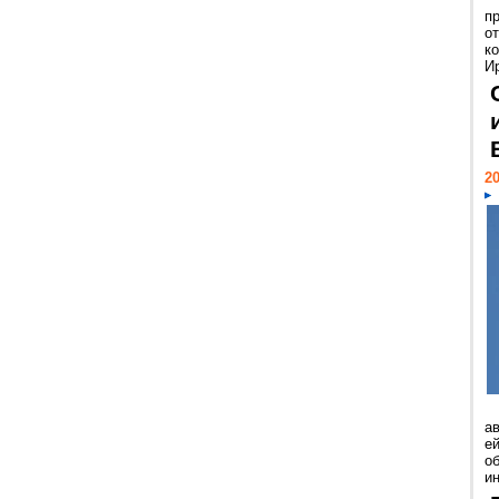
п
о
к
И
20
а
ей
о
и