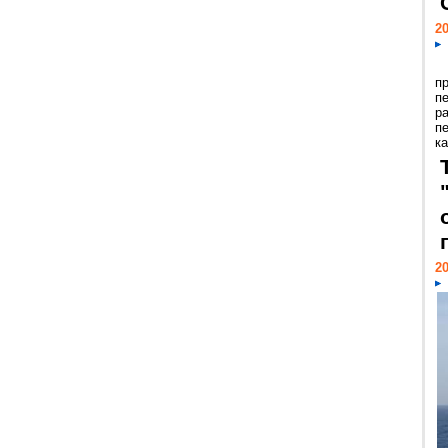
20
п
п
р
п
ка
20