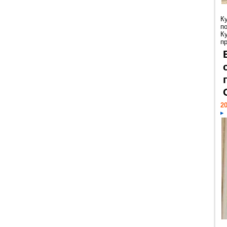
К
п
К
пр
20