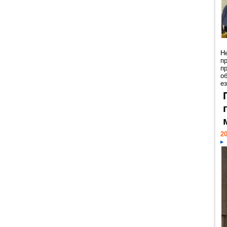
Н
п
п
о
ез
20