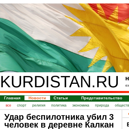
KURDISTAN.RU
н
е
Главная
Новости
Статьи
Представительство
все
спорт
религия
политика
экономика
природа
обществ
Удар беспилотника убил 3
человек в деревне Калкан