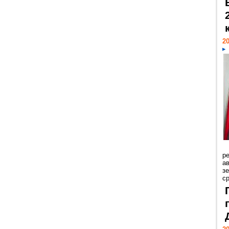
20
р
ав
з
с