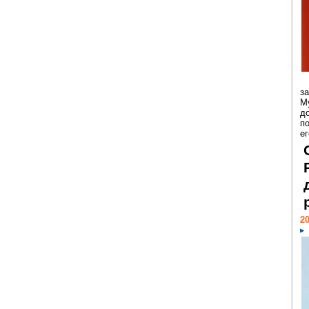
з
М
д
п
ег
20