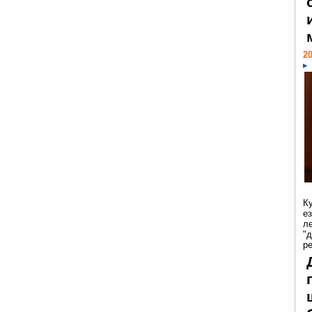
20
К
е
л
"
р