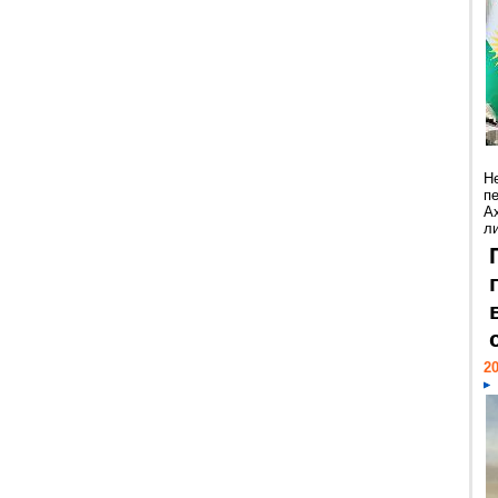
Н
п
А
ли
20