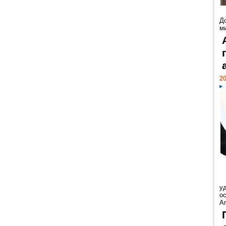
Д
м
20
у
ос
Ar