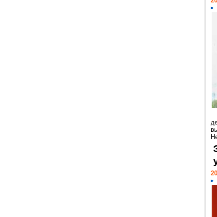
20
д
в
Н
20