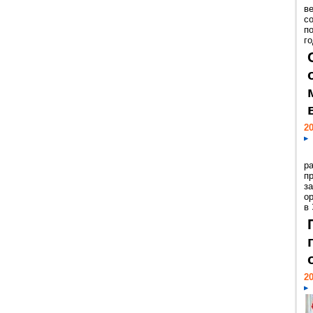
ве
с
п
го
20
р
пр
з
о
в
20