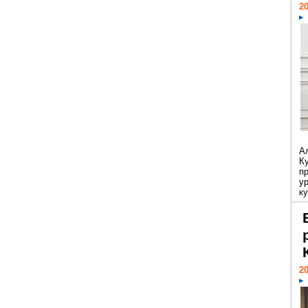
20
А
К
п
у
ку
20