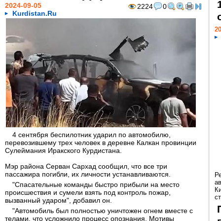
2024-09-05
2224
0
Kurdistan.Ru
20
4 сентября беспилотник ударил по автомобилю,
перевозившему трех человек в деревне Калкан провинции
Сулеймания Иракского Курдистана.
Мэр района Серван Сархад сообщил, что все три
пассажира погибли, их личности устанавливаются.
Р
а
"Спасательные команды быстро прибыли на место
К
происшествия и сумели взять под контроль пожар,
ст
вызванный ударом", добавил он.
"Автомобиль был полностью уничтожен огнем вместе с
телами, что усложнило процесс опознания. Мотивы