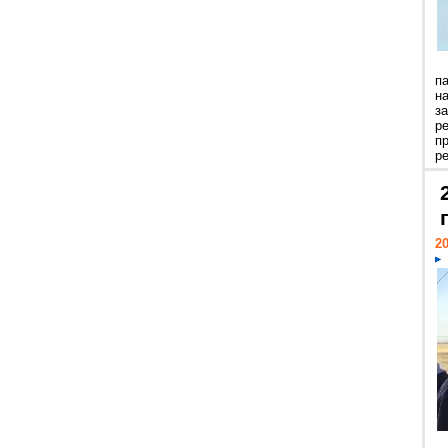
п
н
з
р
п
ре
20