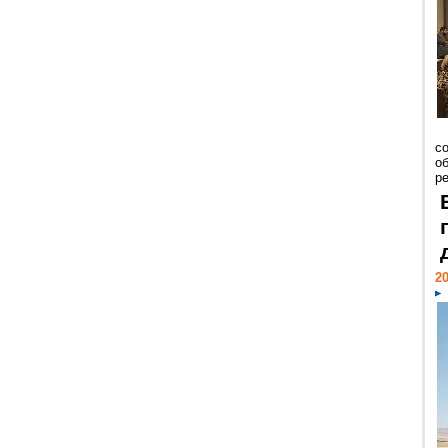
со
о
ре
20