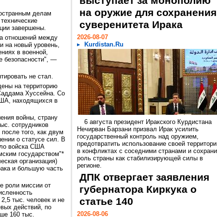
выступает за монополию
на оружие для сохранения
ностранным делам
 технические
суверенитета Ирака
ции завершены.
2026-08-07
да отношений между
Kurdistan.Ru
и на новый уровень,
ниях в военной,
е безопасности", —
тировать не стал.
дены на территорию
 Саддама Хуссейна. Со
ША, находящихся в
шения войны, страну
6 августа президент Иракского Курдистана
тыс. сотрудников
Нечирван Барзани призвал Ирак усилить
после того, как двум
государственный контроль над оружием,
ении о статусе сил. В
предотвратить использование своей территори
ило войска США
в конфликтах с соседними странами и сохрани
мским государством"*
роль страны как стабилизирующей силы в
еская организация)
регионе.
рака и большую часть
ДПК отвергает заявления
е роли миссии от
губернатора Киркука о
численность
статье 140
2,5 тыс. человек и не
вых действий, по
2026-08-06
ше 160 тыс.