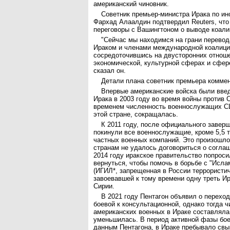
американский чиновник.
Советник премьер-министра Ирака по и
Фархад Алаалдин подтвердил Reuters, что
переговоры с Вашингтоном о выводе коали
"Сейчас мы находимся на грани перево
Ираком и членами международной коалици
сосредоточившись на двусторонних отноше
экономической, культурной сферах и сфер
сказал он.
Детали плана советник премьера коммен
Впервые американские войска были вве
Ирака в 2003 году во время войны против
временем численность военнослужащих С
этой стране, сокращалась.
К 2011 году, после официального завер
покинули все военнослужащие, кроме 5,5 
частных военных компаний. Это произошло 
странам не удалось договориться о соглаш
2014 году иракское правительство попрос
вернуться, чтобы помочь в борьбе с "Исла
(ИГИЛ*, запрещенная в России террористич
завоевавшей к тому времени одну треть И
Сирии.
В 2021 году Пентагон объявил о переход
боевой к консультационной, однако тогда 
американских военных в Ираке составляла 
уменьшилась. В период активной фазы бое
данным Пентагона, в Ираке пребывало свы