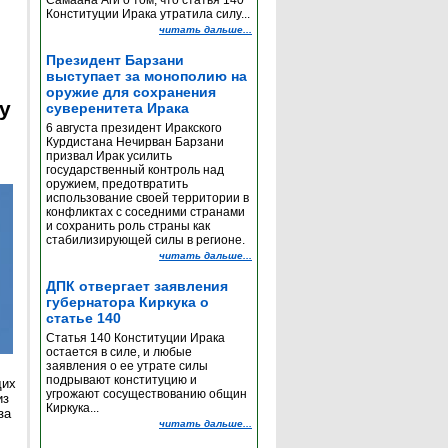
Самаана Аги о том, что статья 140
Конституции Ирака утратила силу...
читать дальше...
Президент Барзани
выступает за монополию на
оружие для сохранения
y
суверенитета Ирака
6 августа президент Иракского
Курдистана Нечирван Барзани
призвал Ирак усилить
государственный контроль над
оружием, предотвратить
использование своей территории в
конфликтах с соседними странами
и сохранить роль страны как
стабилизирующей силы в регионе.
читать дальше...
ДПК отвергает заявления
губернатора Киркука о
статье 140
Статья 140 Конституции Ирака
остается в силе, и любые
заявления о ее утрате силы
подрывают конституцию и
щих
угрожают сосуществованию общин
из
Киркука...
за
читать дальше...