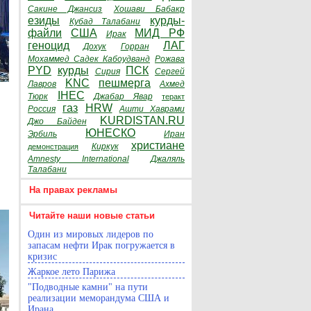
Сакине Джансиз
Хошави Бабакр
езиды
курды-
Кубад Талабани
файли
США
МИД РФ
Ирак
геноцид
ЛАГ
Дохук
Горран
Мохаммед Садек Кабоудванд
Рожава
PYD
курды
ПСК
Сирия
Сергей
KNC
пешмерга
Лавров
Ахмед
IHEC
Тюрк
Джабар Явар
теракт
газ
HRW
Россия
Ашти Хаврами
KURDISTAN.RU
Джо Байден
ЮНЕСКО
Эрбиль
Иран
христиане
Киркук
демонстрация
Amnesty International
Джаляль
Талабани
На правах рекламы
Читайте наши новые статьи
Один из мировых лидеров по
запасам нефти Ирак погружается в
кризис
Жаркое лето Парижа
"Подводные камни" на пути
реализации меморандума США и
Ирана