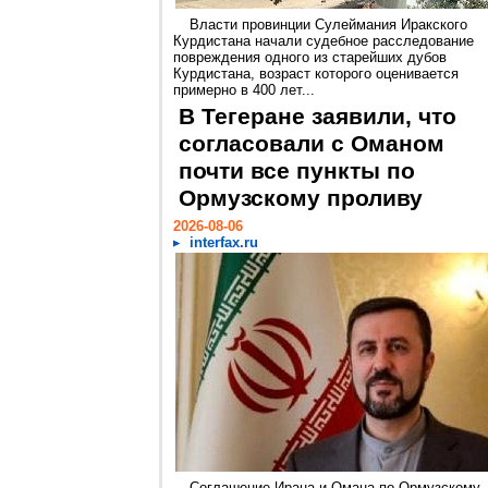
Власти провинции Сулеймания Иракского
Курдистана начали судебное расследование
повреждения одного из старейших дубов
Курдистана, возраст которого оценивается
примерно в 400 лет...
В Тегеране заявили, что
согласовали с Оманом
почти все пункты по
Ормузскому проливу
2026-08-06
interfax.ru
Соглашение Ирана и Омана по Ормузскому