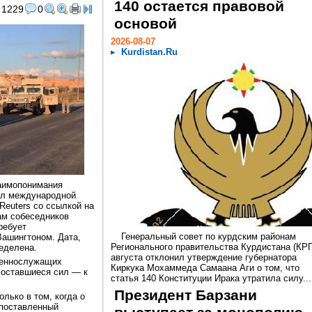
140 остается правовой
1229
0
основой
2026-08-07
Kurdistan.Ru
аимопонимания
ил международной
Reuters со ссылкой на
ам собеседников
ребует
Генеральный совет по курдским районам
Вашингтоном. Дата,
Регионального правительства Курдистана (КРГ
ределена.
августа отклонил утверждение губернатора
оеннослужащих
Киркука Мохаммеда Самаана Аги о том, что
а оставшиеся сил — к
статья 140 Конституции Ирака утратила силу...
Президент Барзани
олько в том, когда о
опоставленный