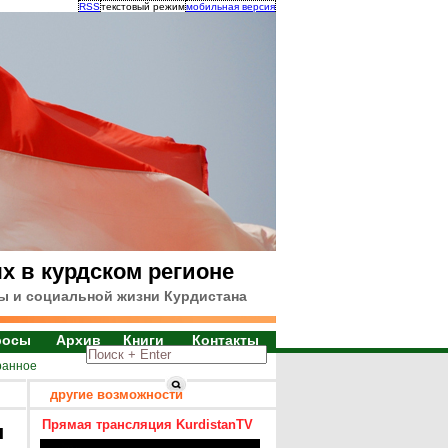
RSS
текстовый режим
мобильная версия
х в курдском регионе
ы и социальной жизни Курдистана
росы
Архив
Книги
Контакты
ранное
другие возможности
Прямая трансляция KurdistanTV
я