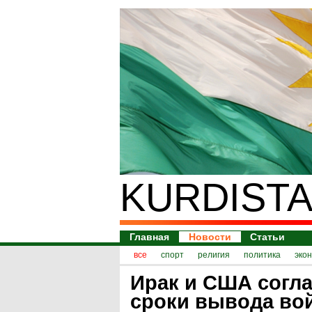
KURDISTA
Главная
Новости
Статьи
все
спорт
религия
политика
эко
Ирак и США согл
сроки вывода во