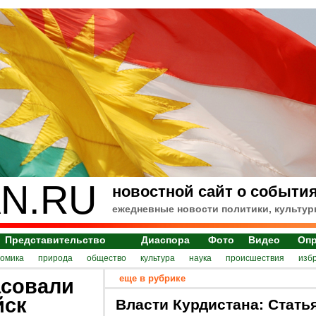
N.RU
новостной сайт о события
ежедневные новости политики, культур
Представительство
Диаспора
Фото
Видео
Оп
номика
природа
общество
культура
наука
происшествия
изб
еще в рубрике
асовали
йск
Власти Курдистана: Стать