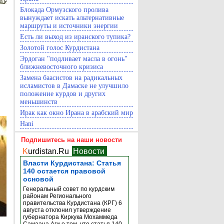
Блокада Ормузского пролива
вынуждает искать альтернативные
маршруты и источники энергии
Есть ли выход из иранского тупика?
Золотой голос Курдистана
Эрдоган "подливает масла в огонь"
ближневосточного кризиса
Замена баасистов на радикальных
исламистов в Дамаске не улучшило
положение курдов и других
меньшинств
Ирак как окно Ирана в арабский мир
Hani
Подпишитесь на наши новости
K
urdistan.Ru
Новости
Власти Курдистана: Статья
140 остается правовой
основой
Генеральный совет по курдским
районам Регионального
правительства Курдистана (КРГ) 6
августа отклонил утверждение
губернатора Киркука Мохаммеда