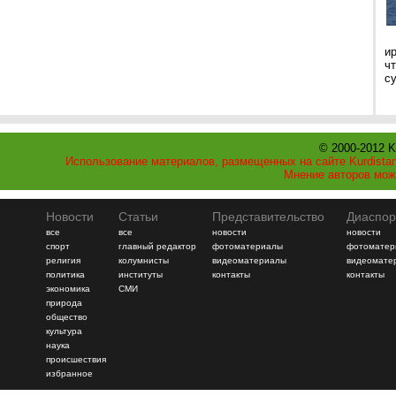
и
ч
с
© 2000-2012 K
Использование материалов, размещенных на сайте Kurdistan
Мнение авторов мож
Новости
Статьи
Представительство
Диаспор
все
все
новости
новости
спорт
главный редактор
фотоматериалы
фотоматер
религия
колумнисты
видеоматериалы
видеомате
политика
институты
контакты
контакты
экономика
СМИ
природа
общество
культура
наука
происшествия
избранное