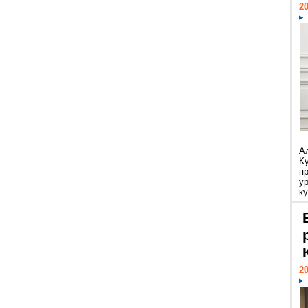
20
А
К
п
у
ку
20