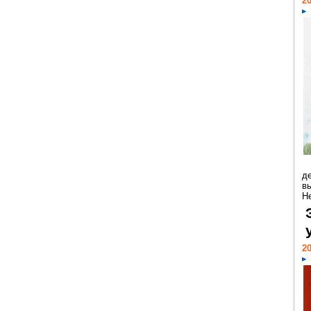
20
д
в
Н
20