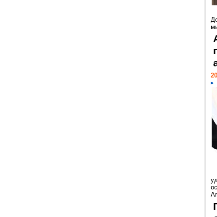
Д
м
20
у
ос
Ar