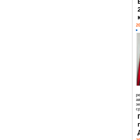
20
р
ав
з
с