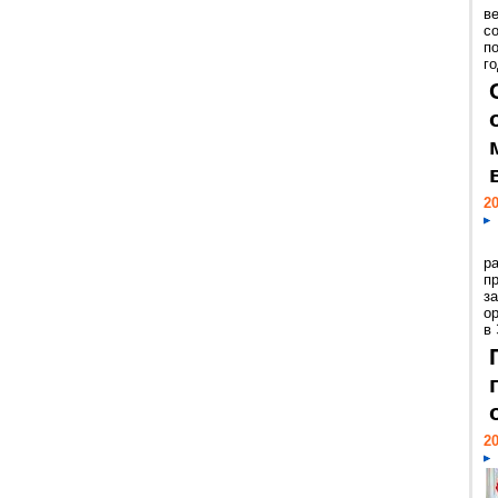
ве
с
п
го
20
р
пр
з
о
в
20