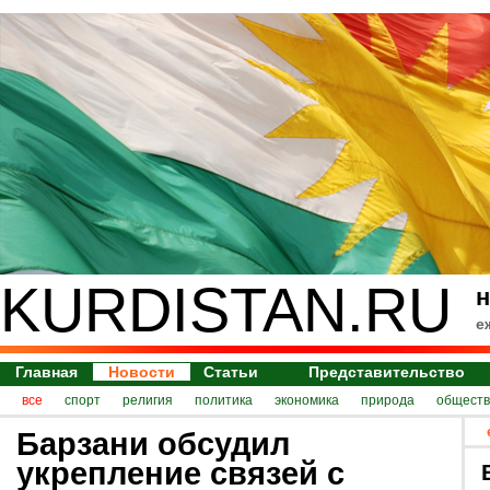
KURDISTAN.RU
н
е
Главная
Новости
Статьи
Представительство
все
спорт
религия
политика
экономика
природа
обществ
Барзани обсудил
укрепление связей с