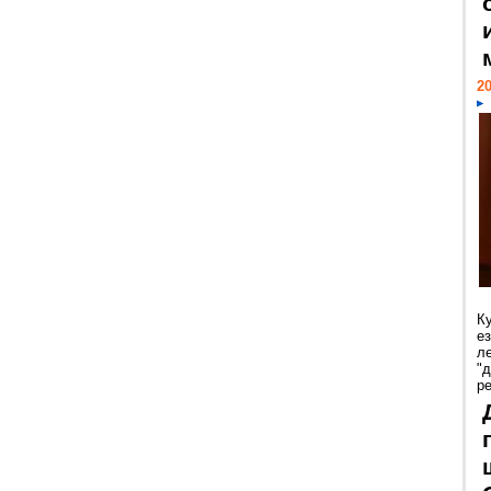
20
К
е
л
"
р