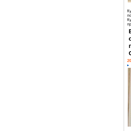
К
п
К
пр
20