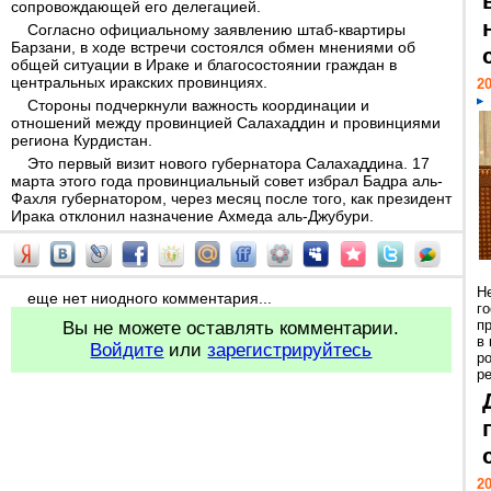
сопровождающей его делегацией.
Согласно официальному заявлению штаб-квартиры
Барзани, в ходе встречи состоялся обмен мнениями об
общей ситуации в Ираке и благосостоянии граждан в
центральных иракских провинциях.
20
Стороны подчеркнули важность координации и
отношений между провинцией Салахаддин и провинциями
региона Курдистан.
Это первый визит нового губернатора Салахаддина. 17
марта этого года провинциальный совет избрал Бадра аль-
Фахля губернатором, через месяц после того, как президент
Ирака отклонил назначение Ахмеда аль-Джубури.
Н
еще нет ниодного комментария...
г
п
Вы не можете оставлять комментарии.
в
Войдите
или
зарегистрируйтесь
р
ре
20