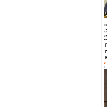
Н
п
п
о
ез
20