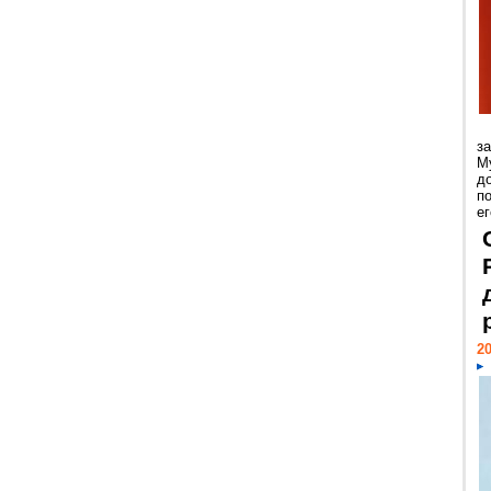
з
М
д
п
ег
20