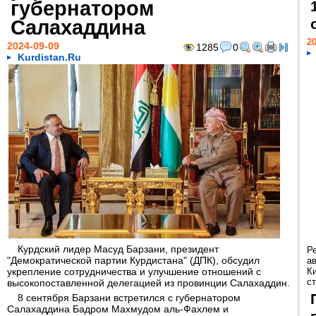
губернатором
Салахаддина
20
2024-09-09
1285
0
Kurdistan.Ru
Курдский лидер Масуд Барзани, президент
Р
"Демократической партии Курдистана" (ДПК), обсудил
а
укрепление сотрудничества и улучшение отношений с
К
ст
высокопоставленной делегацией из провинции Салахаддин.
8 сентября Барзани встретился с губернатором
Салахаддина Бадром Махмудом аль-Фахлем и