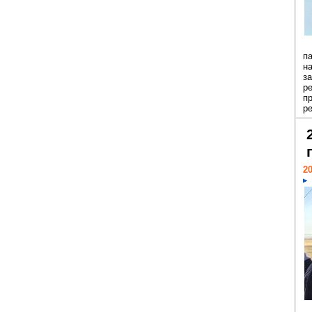
п
н
з
р
п
ре
20