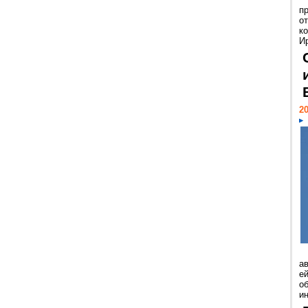
п
о
к
И
20
а
ей
о
и