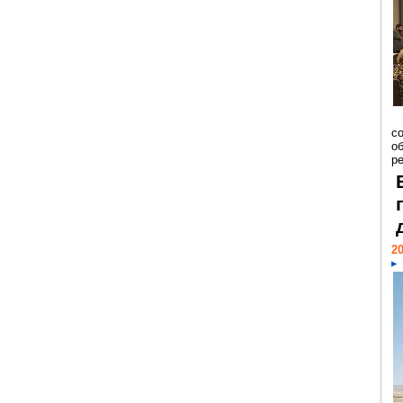
со
о
ре
20