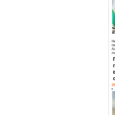
Н
п
А
ли
20