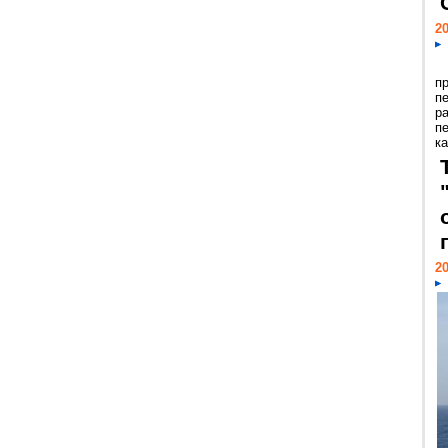
20
п
п
р
п
ка
20