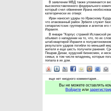
В заявлении МВД также упоминается ви
высокопоставленного федерального комите
который счел обвинения Ирана необоснов
категорически их отверг.
Иран наносил удары по Иракскому Курди
что атакованный район Эрбиля служит баз
сепаратистских группировок и агентов его 
Израиля.
В январе "Корпус стражей Исламской р
объявил о нападении на то, что, по их сл
штаб-квартирой Израиля в полуавтономном
результате ударов погибли по меньшей ме
жителя и еще шесть получили ранения. С
Пешрав Дизаи, курдский бизнесмен, и неск
семьи, в том числе младенец, которые поги
попала в их дом.
еще нет ниодного комментария...
Вы не можете оставлять ко
Войдите
или
зарегистри