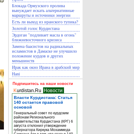
Блокада Ормузского пролива
вынуждает искать альтернативные
маршруты и источники энергии
Есть ли выход из иранского тупика?
Золотой голос Курдистана
Эрдоган "подливает масла в огонь"
ближневосточного кризиса
Замена баасистов на радикальных
исламистов в Дамаске не улучшило
положение курдов и других
меньшинств
Ирак как окно Ирана в арабский мир
Hani
Подпишитесь на наши новости
K
urdistan.Ru
Новости
Власти Курдистана: Статья
140 остается правовой
основой
Генеральный совет по курдским
районам Регионального
правительства Курдистана (КРГ) 6
августа отклонил утверждение
губернатора Киркука Мохаммеда