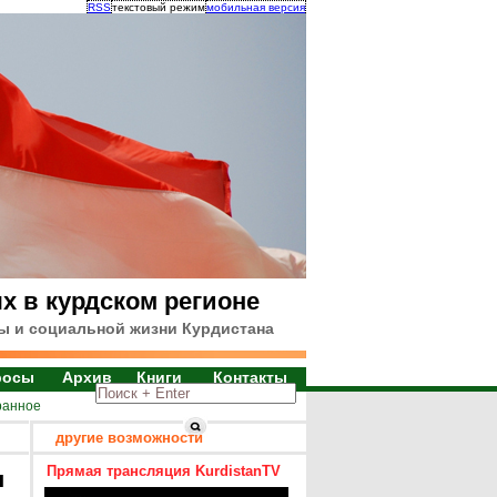
RSS
текстовый режим
мобильная версия
х в курдском регионе
ы и социальной жизни Курдистана
росы
Архив
Книги
Контакты
ранное
другие возможности
Прямая трансляция KurdistanTV
я