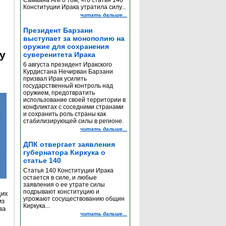
Самаана Аги о том, что статья 140
Конституции Ирака утратила силу...
читать дальше...
Президент Барзани
выступает за монополию на
оружие для сохранения
y
суверенитета Ирака
6 августа президент Иракского
Курдистана Нечирван Барзани
призвал Ирак усилить
государственный контроль над
оружием, предотвратить
использование своей территории в
конфликтах с соседними странами
и сохранить роль страны как
стабилизирующей силы в регионе.
читать дальше...
ДПК отвергает заявления
губернатора Киркука о
статье 140
Статья 140 Конституции Ирака
остается в силе, и любые
заявления о ее утрате силы
подрывают конституцию и
щих
угрожают сосуществованию общин
из
Киркука...
за
читать дальше...