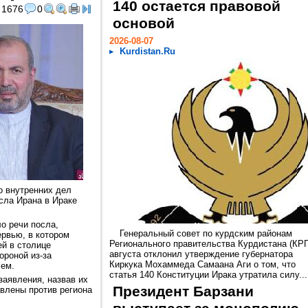
140 остается правовой
1676
0
основой
2026-08-07
Kurdistan.Ru
о внутренних дел
сла Ирана в Ираке
о речи посла,
Генеральный совет по курдским районам
ервью, в котором
Регионального правительства Курдистана (КРГ
ей в столице
августа отклонил утверждение губернатора
ороной из-за
Киркука Мохаммеда Самаана Аги о том, что
лем.
статья 140 Конституции Ирака утратила силу...
заявления, назвав их
Президент Барзани
влены против региона