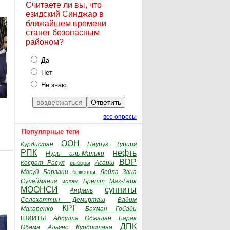
Считаете ли вы, что
езидский Синджар в
ближайшем времени
станет безопасным
районом?
Да
Нет
Не знаю
все опросы
Популярные теги
ООН
Курдистан
Науруз
Турция
РПК
нефть
Нури аль-Малики
BDP
Косрат Расул
Асаиш
выборы
Масуд Барзани
Лейла Зана
беженцы
Сулеймания
Бретт Мак-Герк
ислам
МООНСИ
сунниты
Анфаль
Селахаттин Демирташ
Вадим
КРГ
Макаренко
Бахман Гобади
шииты
Абдулла Оджалан
Барак
ДПК
Обама
Альянс Курдистана