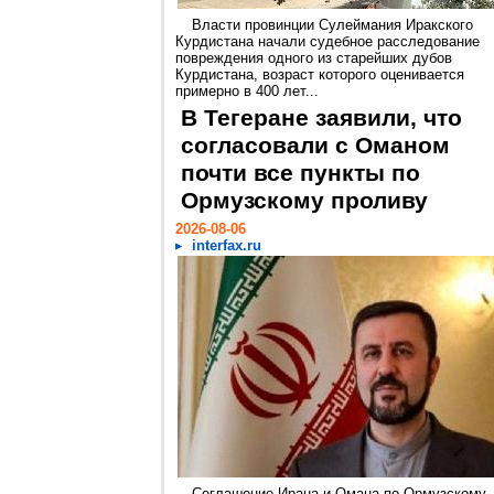
Власти провинции Сулеймания Иракского
Курдистана начали судебное расследование
повреждения одного из старейших дубов
Курдистана, возраст которого оценивается
примерно в 400 лет...
В Тегеране заявили, что
согласовали с Оманом
почти все пункты по
Ормузскому проливу
2026-08-06
interfax.ru
Соглашение Ирана и Омана по Ормузскому