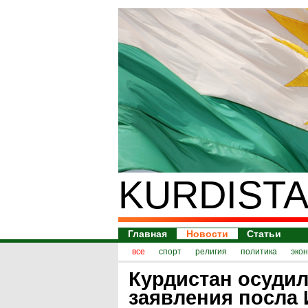
KURDISTA
Главная
Новости
Статьи
все
спорт
религия
политика
эко
Курдистан осуди
заявления посла