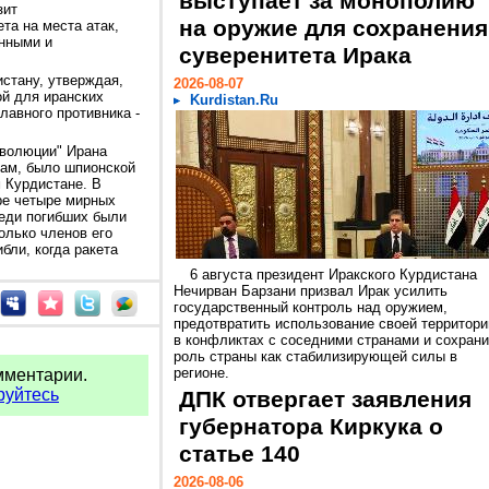
выступает за монополию
зит
на оружие для сохранения
та на места атак,
анными и
суверенитета Ирака
стану, утверждая,
2026-08-07
ой для иранских
Kurdistan.Ru
главного противника -
еволюции" Ирана
овам, было шпионской
 Курдистане. В
ре четыре мирных
реди погибших были
олько членов его
бли, когда ракета
6 августа президент Иракского Курдистана
Нечирван Барзани призвал Ирак усилить
государственный контроль над оружием,
предотвратить использование своей территори
в конфликтах с соседними странами и сохрани
роль страны как стабилизирующей силы в
регионе.
мментарии.
руйтесь
ДПК отвергает заявления
губернатора Киркука о
статье 140
2026-08-06