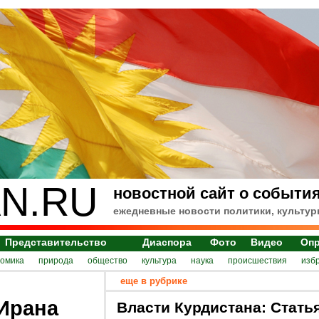
N.RU
новостной сайт о события
ежедневные новости политики, культур
Представительство
Диаспора
Фото
Видео
Оп
номика
природа
общество
культура
наука
происшествия
изб
еще в рубрике
л
 Ирана
Власти Курдистана: Стать