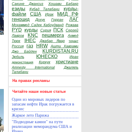
Сакине Джансиз
Хошави Бабакр
езиды
курды-
Кубад Талабани
файли
США
МИД РФ
Ирак
геноцид
ЛАГ
Дохук
Горран
Мохаммед Садек Кабоудванд
Рожава
PYD
курды
ПСК
Сирия
Сергей
KNC
пешмерга
Лавров
Ахмед
IHEC
Тюрк
Джабар Явар
теракт
газ
HRW
Россия
Ашти Хаврами
KURDISTAN.RU
Джо Байден
ЮНЕСКО
Эрбиль
Иран
христиане
Киркук
демонстрация
Amnesty International
Джаляль
Талабани
На правах рекламы
Читайте наши новые статьи
Один из мировых лидеров по
запасам нефти Ирак погружается в
кризис
Жаркое лето Парижа
"Подводные камни" на пути
реализации меморандума США и
Ирана