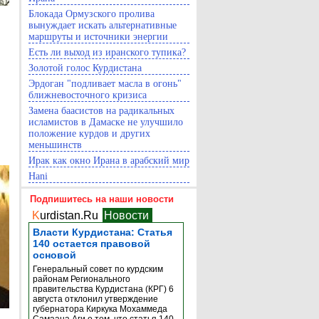
Блокада Ормузского пролива
вынуждает искать альтернативные
маршруты и источники энергии
Есть ли выход из иранского тупика?
Золотой голос Курдистана
Эрдоган "подливает масла в огонь"
ближневосточного кризиса
Замена баасистов на радикальных
исламистов в Дамаске не улучшило
положение курдов и других
меньшинств
Ирак как окно Ирана в арабский мир
Hani
Подпишитесь на наши новости
K
urdistan.Ru
Новости
Власти Курдистана: Статья
140 остается правовой
основой
Генеральный совет по курдским
районам Регионального
правительства Курдистана (КРГ) 6
августа отклонил утверждение
губернатора Киркука Мохаммеда