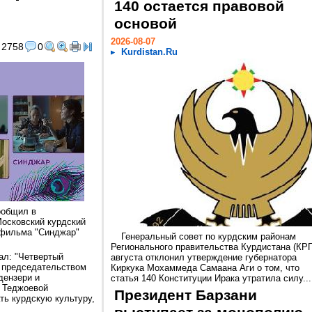
140 остается правовой
основой
2026-08-07
2758
0
Kurdistan.Ru
ообщил в
Московский курдский
 фильма "Синджар"
Генеральный совет по курдским районам
Регионального правительства Курдистана (КРГ
ал: "Четвертый
августа отклонил утверждение губернатора
д председательством
Киркука Мохаммеда Самаана Аги о том, что
дензери и
статья 140 Конституции Ирака утратила силу...
й Теджоевой
Президент Барзани
ть курдскую культуру,