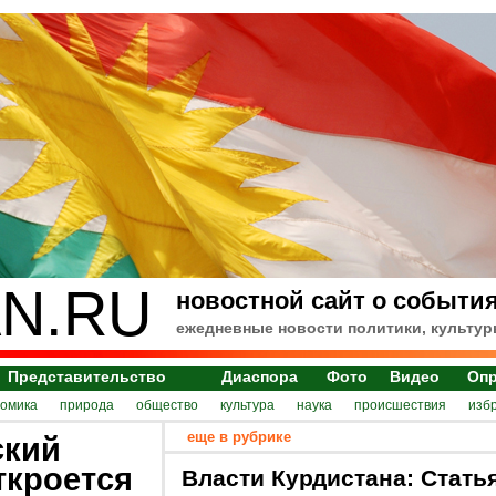
N.RU
новостной сайт о события
ежедневные новости политики, культур
Представительство
Диаспора
Фото
Видео
Оп
номика
природа
общество
культура
наука
происшествия
изб
еще в рубрике
ский
ткроется
Власти Курдистана: Стать