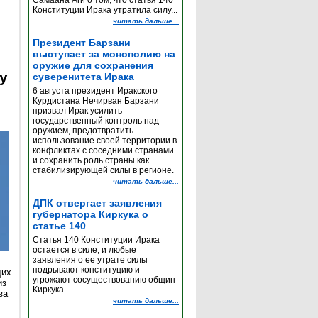
Самаана Аги о том, что статья 140
Конституции Ирака утратила силу...
читать дальше...
Президент Барзани
выступает за монополию на
оружие для сохранения
y
суверенитета Ирака
6 августа президент Иракского
Курдистана Нечирван Барзани
призвал Ирак усилить
государственный контроль над
оружием, предотвратить
использование своей территории в
конфликтах с соседними странами
и сохранить роль страны как
стабилизирующей силы в регионе.
читать дальше...
ДПК отвергает заявления
губернатора Киркука о
статье 140
Статья 140 Конституции Ирака
остается в силе, и любые
заявления о ее утрате силы
подрывают конституцию и
щих
угрожают сосуществованию общин
из
Киркука...
за
читать дальше...