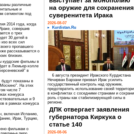
выступает за монополию
казаны различные
на оружие для сохранения
ентальные и
м сегментом под
суверенитета Ирака
2026-08-07
ия 2014 года, когда
Kurdistan.Ru
Ираке, совершив
ется о трех
дет 30 детей в
и изо всех сил
своего пропавшего
кже рассказывается о
воих близких.
ы курдские фильмы в
ойдет в Люмьер-холле
Берсеневский" в
6 августа президент Иракского Курдистана
Нечирван Барзани призвал Ирак усилить
 будут показаны в
государственный контроль над оружием,
Москино". На этих
предотвратить использование своей территори
том числе 7
в конфликтах с соседними странами и сохрани
ках конкурса
роль страны как стабилизирующей силы в
ествовательных и 9
регионе.
в в рамках конкурса
ДПК отвергает заявления
н, включая Испанию,
губернатора Киркука о
анию, Ирак, Турцию,
статье 140
елено фильмам о
2026-08-06
 павлинье перо,