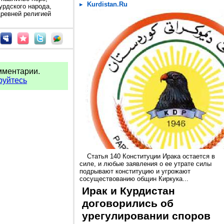
Kurdistan.Ru
урдского народа,
древней религией
мментарии.
руйтесь
Статья 140 Конституции Ирака остается в
силе, и любые заявления о ее утрате силы
подрывают конституцию и угрожают
сосуществованию общин Киркука...
Ирак и Курдистан
договорились об
урегулировании споров