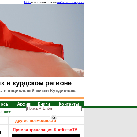
RSS
текстовый режим
мобильная версия
х в курдском регионе
ы и социальной жизни Курдистана
росы
Архив
Книги
Контакты
ранное
другие возможности
Прямая трансляция KurdistanTV
я