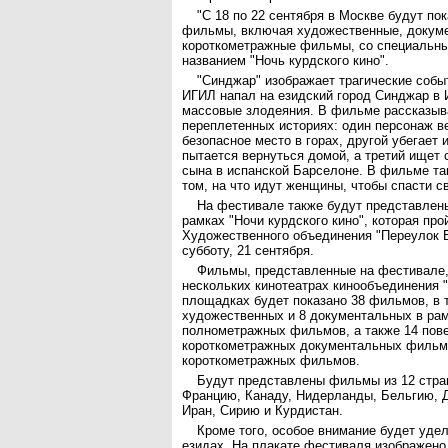
"С 18 по 22 сентября в Москве будут по
фильмы, включая художественные, докум
короткометражные фильмы, со специальны
названием "Ночь курдского кино".
"Синджар" изображает трагические событ
ИГИЛ напал на езидский город Синджар в 
массовые злодеяния. В фильме рассказыва
переплетенных историях: один персонаж ве
безопасное место в горах, другой убегает 
пытается вернуться домой, а третий ищет 
сына в испанской Барселоне. В фильме та
том, на что идут женщины, чтобы спасти с
На фестивале также будут представлен
рамках "Ночи курдского кино", которая пр
Художественного объединения "Переулок 
субботу, 21 сентября.
Фильмы, представленные на фестивале,
нескольких кинотеатрах кинообъединения "
площадках будет показано 38 фильмов, в 
художественных и 8 документальных в рам
полнометражных фильмов, а также 14 пов
короткометражных документальных фильмо
короткометражных фильмов.
Будут представлены фильмы из 12 стра
Францию, Канаду, Нидерланды, Бельгию, Д
Иран, Сирию и Курдистан.
Кроме того, особое внимание будет уд
езидах. На плакате фестиваля изображено