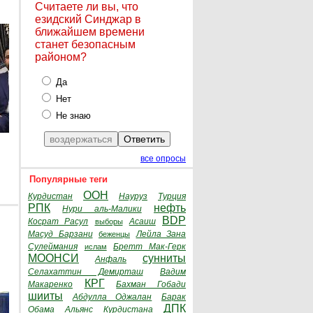
Считаете ли вы, что
езидский Синджар в
ближайшем времени
станет безопасным
районом?
Да
Нет
Не знаю
все опросы
Популярные теги
ООН
Курдистан
Науруз
Турция
РПК
нефть
Нури аль-Малики
BDP
Косрат Расул
Асаиш
выборы
Масуд Барзани
Лейла Зана
беженцы
Сулеймания
Бретт Мак-Герк
ислам
МООНСИ
сунниты
Анфаль
Селахаттин Демирташ
Вадим
КРГ
Макаренко
Бахман Гобади
шииты
Абдулла Оджалан
Барак
ДПК
Обама
Альянс Курдистана