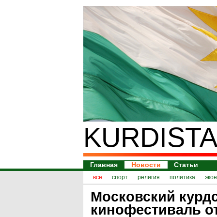
KURDISTA
Главная
Новости
Статьи
все
спорт
религия
политика
эко
Московский курд
кинофестиваль о