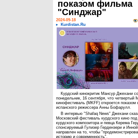
показом фильма
"Синджар"
2024-09-18
Kurdistan.Ru
Курдский кинокритик Мансур Джехани с
понедельник, 16 сентября, что четвертый 
кинофестиваль (MKFF) откроется показом
испанского режиссера Анны Бофарулл.
В интервью "Shafaq News" Джехани сказ
Московский фестиваль курдского кино по
курдского композитора и певца Керема Гер
спонсируемый Гулизер Гердензери и Инно
направлен на то, чтобы "продемонстрирова
историю и современность".