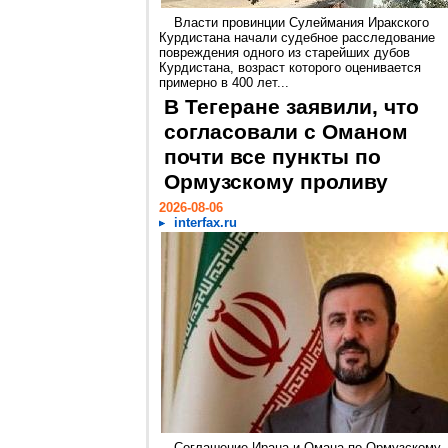
Власти провинции Сулеймания Иракского
Курдистана начали судебное расследование
повреждения одного из старейших дубов
Курдистана, возраст которого оценивается
примерно в 400 лет...
В Тегеране заявили, что
согласовали с Оманом
почти все пункты по
Ормузскому проливу
2026-08-06
interfax.ru
Соглашение Ирана и Омана по Ормузскому