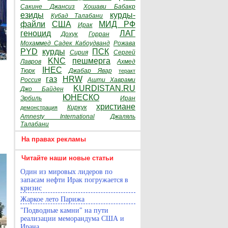
Сакине Джансиз
Хошави Бабакр
езиды
курды-
Кубад Талабани
файли
США
МИД РФ
Ирак
геноцид
ЛАГ
Дохук
Горран
Мохаммед Садек Кабоудванд
Рожава
PYD
курды
ПСК
Сирия
Сергей
KNC
пешмерга
Лавров
Ахмед
IHEC
Тюрк
Джабар Явар
теракт
газ
HRW
Россия
Ашти Хаврами
KURDISTAN.RU
Джо Байден
ЮНЕСКО
Эрбиль
Иран
христиане
Киркук
демонстрация
Amnesty International
Джаляль
Талабани
На правах рекламы
Читайте наши новые статьи
Один из мировых лидеров по
запасам нефти Ирак погружается в
кризис
Жаркое лето Парижа
"Подводные камни" на пути
реализации меморандума США и
Ирана