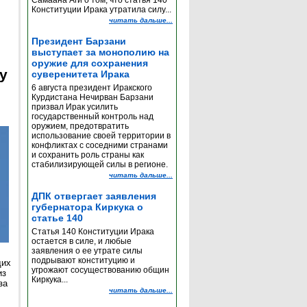
Самаана Аги о том, что статья 140
Конституции Ирака утратила силу...
читать дальше...
Президент Барзани
выступает за монополию на
оружие для сохранения
y
суверенитета Ирака
6 августа президент Иракского
Курдистана Нечирван Барзани
призвал Ирак усилить
государственный контроль над
оружием, предотвратить
использование своей территории в
конфликтах с соседними странами
и сохранить роль страны как
стабилизирующей силы в регионе.
читать дальше...
ДПК отвергает заявления
губернатора Киркука о
статье 140
Статья 140 Конституции Ирака
остается в силе, и любые
заявления о ее утрате силы
подрывают конституцию и
щих
угрожают сосуществованию общин
из
Киркука...
за
читать дальше...