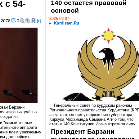
 с 54-
140 остается правовой
основой
2026-08-07
2078
0
Kurdistan.Ru
Генеральный совет по курдским районам
рван Барзани
Регионального правительства Курдистана (КРГ
религиозных учёных
августа отклонил утверждение губернатора
 создания.
Киркука Мохаммеда Самаана Аги о том, что
ои "самые теплые
статья 140 Конституции Ирака утратила силу...
ительного аппарата
Президент Барзани
также всем уважаемым
 им дальнейших