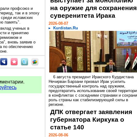
выступает за монополию
на оружие для сохранения
грали профсоюз и
ериод, так и в эпоху
суверенитета Ирака
 среди исламских
ую память".
2026-08-07
Kurdistan.Ru
вклад ученых в
сти и принятию
тремизмом и
а", вновь заявив о
а по обеспечению
оне.
6 августа президент Иракского Курдистана
мментарии.
Нечирван Барзани призвал Ирак усилить
государственный контроль над оружием,
руйтесь
предотвратить использование своей территори
в конфликтах с соседними странами и сохрани
роль страны как стабилизирующей силы в
регионе.
ДПК отвергает заявления
губернатора Киркука о
статье 140
2026-08-06