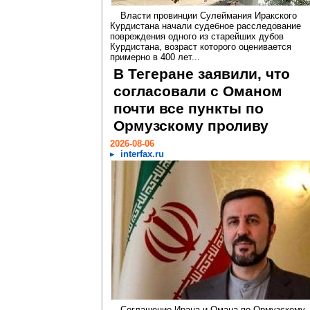
Власти провинции Сулеймания Иракского
Курдистана начали судебное расследование
повреждения одного из старейших дубов
Курдистана, возраст которого оценивается
примерно в 400 лет...
В Тегеране заявили, что
согласовали с Оманом
почти все пункты по
Ормузскому проливу
2026-08-06
interfax.ru
Соглашение Ирана и Омана по Ормузскому