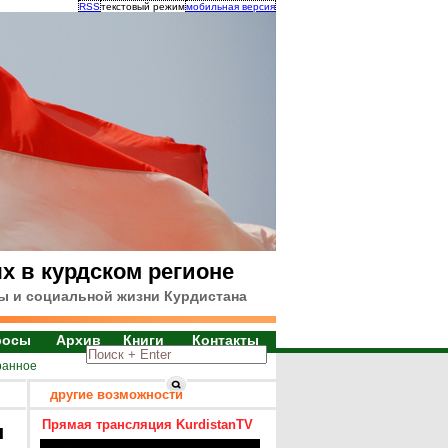
RSS
текстовый режим
мобильная версия
х в курдском регионе
ы и социальной жизни Курдистана
росы
Архив
Книги
Контакты
ранное
другие возможности
Прямая трансляция KurdistanTV
я