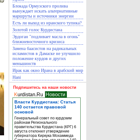
Блокада Ормузского пролива
вынуждает искать альтернативные
маршруты и источники энергии
Есть ли выход из иранского тупика?
Золотой голос Курдистана
Эрдоган "подливает масла в огонь"
ближневосточного кризиса
Замена баасистов на радикальных
исламистов в Дамаске не улучшило
положение курдов и других
меньшинств
Ирак как окно Ирана в арабский мир
Hani
Подпишитесь на наши новости
K
urdistan.Ru
Новости
Власти Курдистана: Статья
140 остается правовой
основой
Генеральный совет по курдским
районам Регионального
правительства Курдистана (КРГ) 6
августа отклонил утверждение
губернатора Киркука Мохаммеда