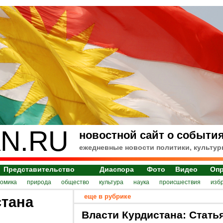
N.RU
новостной сайт о события
ежедневные новости политики, культур
Представительство
Диаспора
Фото
Видео
Оп
номика
природа
общество
культура
наука
происшествия
изб
еще в рубрике
стана
Власти Курдистана: Стать