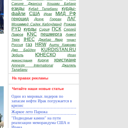
Сакине Джансиз
Хошави Бабакр
езиды
курды-
Кубад Талабани
файли
США
МИД РФ
Ирак
геноцид
ЛАГ
Дохук
Горран
Мохаммед Садек Кабоудванд
Рожава
PYD
курды
ПСК
Сирия
Сергей
KNC
пешмерга
Лавров
Ахмед
IHEC
Тюрк
Джабар Явар
теракт
газ
HRW
Россия
Ашти Хаврами
KURDISTAN.RU
Джо Байден
ЮНЕСКО
Эрбиль
Иран
христиане
Киркук
демонстрация
Amnesty International
Джаляль
Талабани
На правах рекламы
Читайте наши новые статьи
Один из мировых лидеров по
запасам нефти Ирак погружается в
кризис
Жаркое лето Парижа
"Подводные камни" на пути
реализации меморандума США и
Ирана