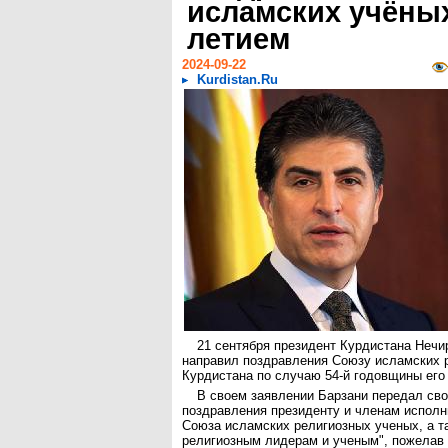
исламских учёных
летием
2024-09-22
Kurdistan.Ru
21 сентября президент Курдистана Нечи
направил поздравления Союзу исламских 
Курдистана по случаю 54-й годовщины его
В своем заявлении Барзани передал св
поздравления президенту и членам исполн
Союза исламских религиозных ученых, а 
религиозным лидерам и ученым", пожелав