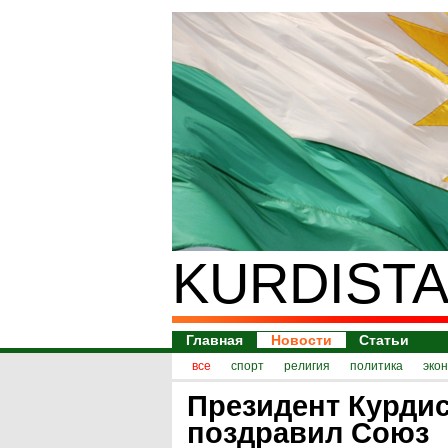
KURDISTA
Главная
Новости
Статьи
все
спорт
религия
политика
эко
Президент Курди
поздравил Союз