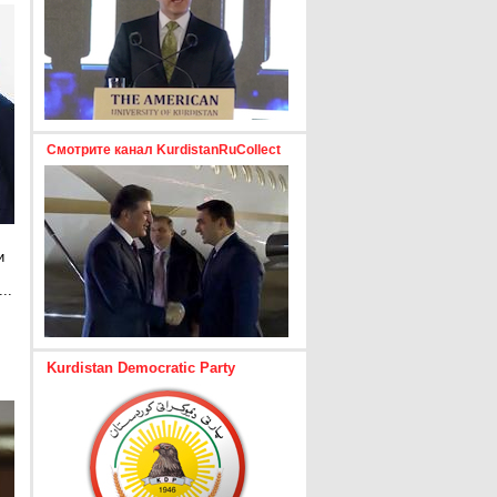
Смотрите канал KurdistanRuCollect
и
..
е
Kurdistan Democratic Party