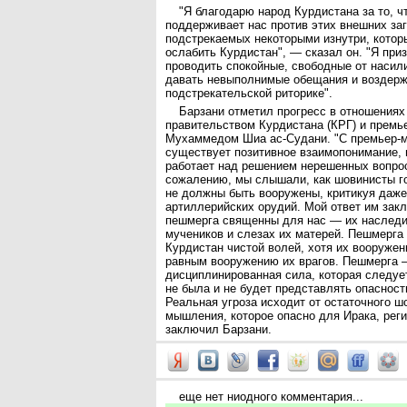
"Я благодарю народ Курдистана за то, чт
поддерживает нас против этих внешних заг
подстрекаемых некоторыми изнутри, котор
ослабить Курдистан", — сказал он. "Я пр
проводить спокойные, свободные от насили
давать невыполнимые обещания и воздержи
подстрекательской риторике".
Барзани отметил прогресс в отношения
правительством Курдистана (КРГ) и премь
Мухаммедом Шиа ас-Судани. "С премьер-
существует позитивное взаимопонимание, 
работает над решением нерешенных вопрос
сожалению, мы слышали, как шовинисты го
не должны быть вооружены, критикуя даже
артиллерийских орудий. Мой ответ им закл
пешмерга священны для нас — их наследи
мучеников и слезах их матерей. Пешмерга
Курдистан чистой волей, хотя их вооружен
равным вооружению их врагов. Пешмерга 
дисциплинированная сила, которая следует
не была и не будет представлять опасност
Реальная угроза исходит от остаточного ш
мышления, которое опасно для Ирака, реги
заключил Барзани.
еще нет ниодного комментария...