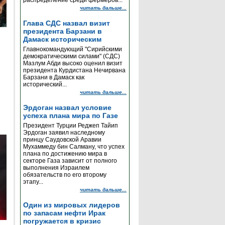
распределение среди фермеров...
читать дальше...
Глава СДС назвал визит
президента Барзани в
Дамаск историческим
Главнокомандующий "Сирийскими
демократическими силами" (СДС)
Мазлум Абди высоко оценил визит
президента Курдистана Нечирвана
Барзани в Дамаск как
исторический...
читать дальше...
Эрдоган назвал условие
успеха плана мира по Газе
Президент Турции Реджеп Тайип
Эрдоган заявил наследному
принцу Саудовской Аравии
Мухаммеду бин Салману, что успех
плана по достижению мира в
секторе Газа зависит от полного
выполнения Израилем
обязательств по его второму
этапу...
читать дальше...
Один из мировых лидеров
по запасам нефти Ирак
погружается в кризис