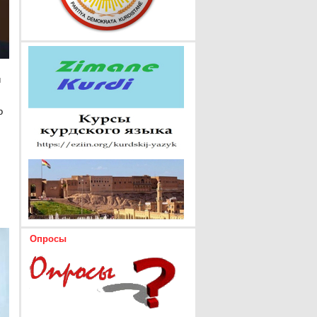
и
о
Опросы