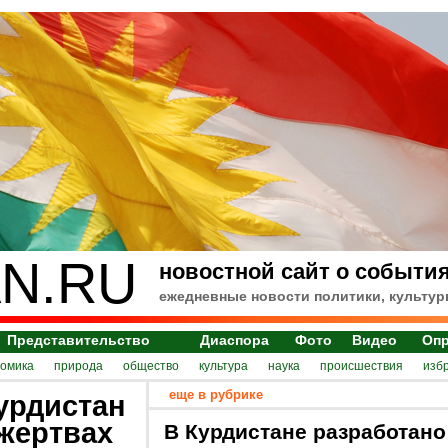
N.RU
новостной сайт о события
ежедневные новости политики, культур
Представительство
Диаспора
Фото
Видео
Оп
номика
природа
общество
культура
наука
происшествия
изб
еще в рубрике
урдистан
жертвах
В Курдистане разработано