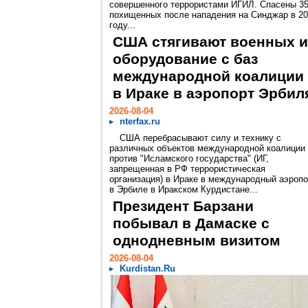
совершенного террористами ИГИЛ. Спасены 3
похищенных после нападения на Синджар в 2
году...
США стягивают военных и
оборудование с баз
международной коалиции
в Ираке в аэропорт Эрбил
2026-08-04
nterfax.ru
США перебрасывают силу и технику с
различных объектов международной коалиции
против "Исламского государства" (ИГ,
запрещенная в РФ террористическая
организация) в Ираке в международный аэропо
в Эрбиле в Иракском Курдистане...
Президент Барзани
побывал в Дамаске с
однодневным визитом
2026-08-04
Kurdistan.Ru