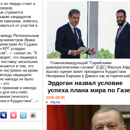
о он твердо стоит и
оворов,
ые стремятся
изываю кандидатов
я кампании, избегать
ваться от участия в
х между Региональным
ер-министром Ирака
министром Ас-Судани
и КРГ усердно
ов", — сказал он. "К
ворят, что пешмерга
 поставку нескольких
Главнокомандующий "Сирийскими
ючается в том, что
демократическими силами" (СДС) Мазлум Абд
е построено на крови
высоко оценил визит президента Курдистана
 всегда защищали
Нечирвана Барзани в Дамаск как исторический.
ие никогда не было
Эрдоган назвал условие
— это
 приказам и никогда
успеха плана мира по Газ
и для кого-либо.
овинистического
2026-08-05
она и Курдистана", —
ria.ru