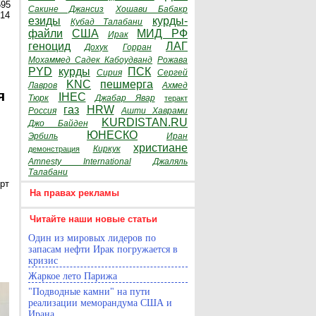
595
Сакине Джансиз
Хошави Бабакр
014
езиды
курды-
Кубад Талабани
файли
США
МИД РФ
Ирак
геноцид
ЛАГ
Дохук
Горран
Мохаммед Садек Кабоудванд
Рожава
PYD
курды
ПСК
Сирия
Сергей
KNC
пешмерга
Лавров
Ахмед
я
IHEC
Тюрк
Джабар Явар
теракт
газ
HRW
Россия
Ашти Хаврами
KURDISTAN.RU
Джо Байден
ЮНЕСКО
Эрбиль
Иран
христиане
Киркук
демонстрация
Amnesty International
Джаляль
Талабани
рт
На правах рекламы
Читайте наши новые статьи
Один из мировых лидеров по
запасам нефти Ирак погружается в
кризис
Жаркое лето Парижа
"Подводные камни" на пути
реализации меморандума США и
Ирана