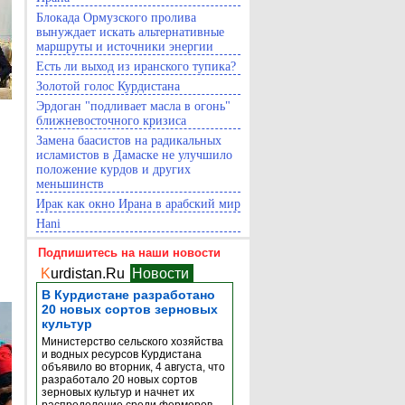
Блокада Ормузского пролива
вынуждает искать альтернативные
маршруты и источники энергии
Есть ли выход из иранского тупика?
Золотой голос Курдистана
Эрдоган "подливает масла в огонь"
ближневосточного кризиса
Замена баасистов на радикальных
исламистов в Дамаске не улучшило
положение курдов и других
меньшинств
Ирак как окно Ирана в арабский мир
Hani
Подпишитесь на наши новости
K
urdistan.Ru
Новости
В Курдистане разработано
20 новых сортов зерновых
культур
Министерство сельского хозяйства
и водных ресурсов Курдистана
объявило во вторник, 4 августа, что
разработало 20 новых сортов
зерновых культур и начнет их