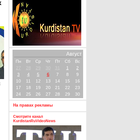
х
Август
Пн
Вт
Ср
Чт
Пт
Сб
Вс
27
28
29
30
31
1
2
3
4
5
6
7
8
9
10
11
12
13
14
15
16
х
17
18
19
20
21
22
23
24
25
26
27
28
29
30
На правах рекламы
Смотрите канал
KurdistanRuVideoNews