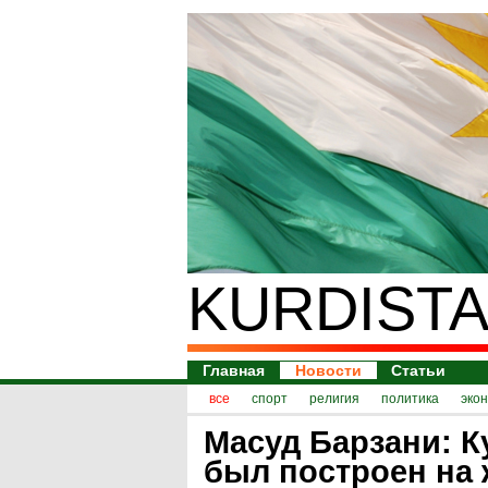
KURDISTA
Главная
Новости
Статьи
все
спорт
религия
политика
эко
Масуд Барзани: К
был построен на 