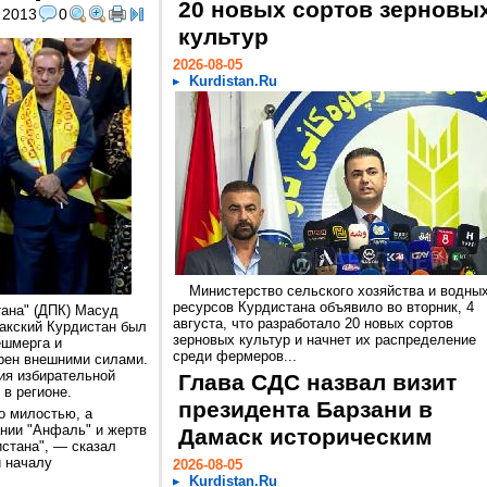
20 новых сортов зерновы
2013
0
культур
2026-08-05
Kurdistan.Ru
Министерство сельского хозяйства и водны
ресурсов Курдистана объявило во вторник, 4
тана" (ДПК) Масуд
августа, что разработало 20 новых сортов
ракский Курдистан был
зерновых культур и начнет их распределение
ешмерга и
среди фермеров...
арен внешними силами.
ия избирательной
Глава СДС назвал визит
в регионе.
президента Барзани в
о милостью, а
ании "Анфаль" и жертв
Дамаск историческим
истана", — сказал
й началу
2026-08-05
Kurdistan.Ru