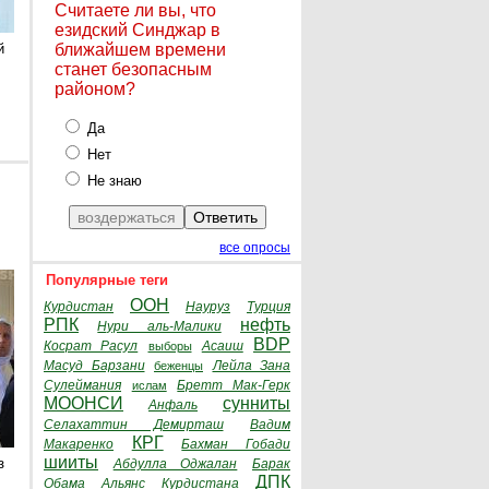
Считаете ли вы, что
езидский Синджар в
й
ближайшем времени
станет безопасным
районом?
Да
Нет
Не знаю
все опросы
Популярные теги
ООН
Курдистан
Науруз
Турция
РПК
нефть
Нури аль-Малики
BDP
Косрат Расул
Асаиш
выборы
Масуд Барзани
Лейла Зана
беженцы
Сулеймания
Бретт Мак-Герк
ислам
МООНСИ
сунниты
Анфаль
Селахаттин Демирташ
Вадим
КРГ
Макаренко
Бахман Гобади
шииты
з
Абдулла Оджалан
Барак
ДПК
Обама
Альянс Курдистана