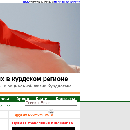
RSS
текстовый режим
мобильная версия
х в курдском регионе
ы и социальной жизни Курдистана
росы
Архив
Книги
Контакты
ранное
другие возможности
Прямая трансляция KurdistanTV