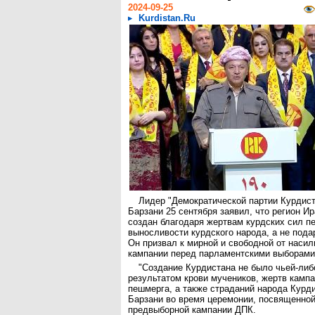
2024-09-25
Kurdistan.Ru
Лидер "Демократической партии Курдис
Барзани 25 сентября заявил, что регион И
создан благодаря жертвам курдских сил п
выносливости курдского народа, а не под
Он призвал к мирной и свободной от насил
кампании перед парламентскими выборами 
"Создание Курдистана не было чьей-либ
результатом крови мучеников, жертв камп
пешмерга, а также страданий народа Курд
Барзани во время церемонии, посвященно
предвыборной кампании ДПК.