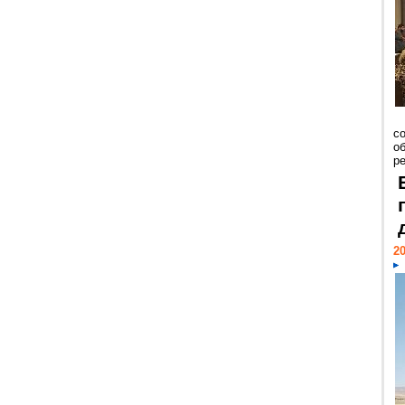
со
о
ре
20