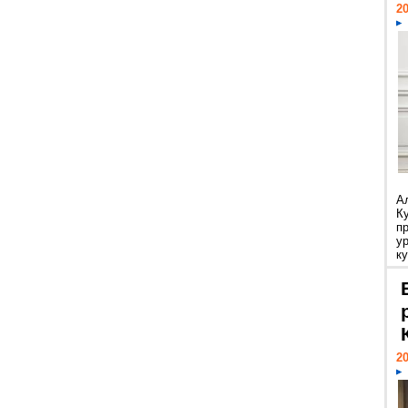
20
А
К
п
у
ку
20