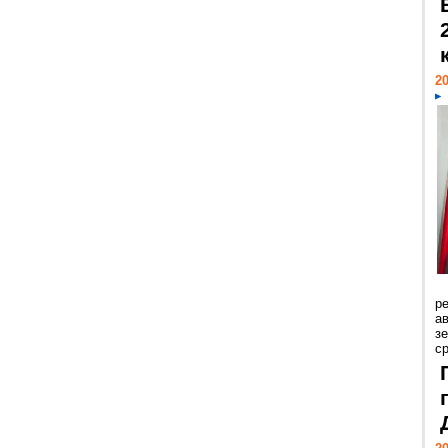
20
р
ав
з
с