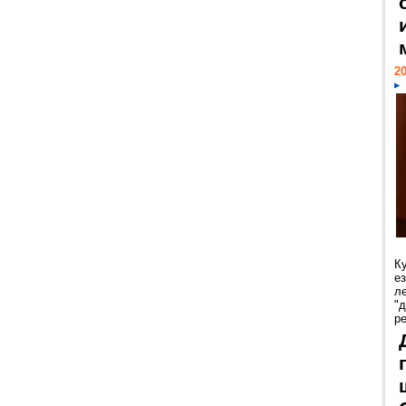
20
К
е
л
"
р