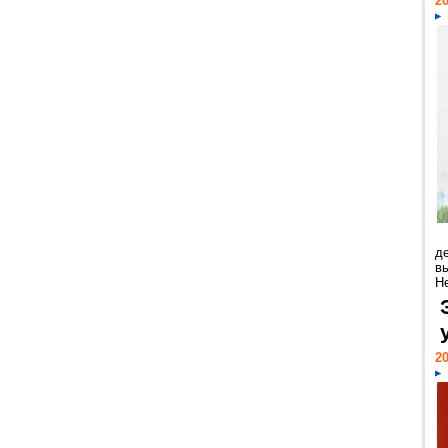
20
д
в
Н
20