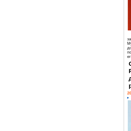
з
М
д
п
ег
20