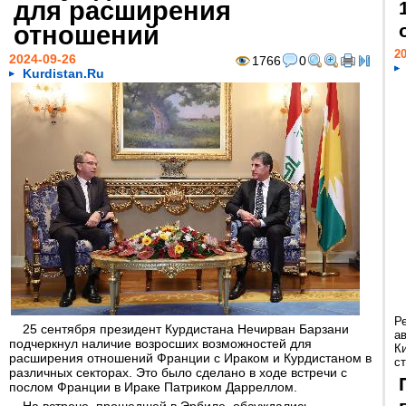
для расширения
отношений
20
2024-09-26
1766
0
Kurdistan.Ru
Р
25 сентября президент Курдистана Нечирван Барзани
а
подчеркнул наличие возросших возможностей для
К
расширения отношений Франции с Ираком и Курдистаном в
ст
различных секторах. Это было сделано в ходе встречи с
послом Франции в Ираке Патриком Дарреллом.