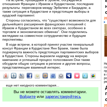
На встрече, прошедшей в Эрбиле, обсуждались
отношения Франции с Ираком и Курдистаном, последние
результаты переговоров между Эрбилем и Багдадом, а
также ситуация в Курдистане и предстоящие выборы в
курдский парламент.
20
Стороны согласились, что "существуют возможности для
дальнейшего расширения французских отношений с
Ираком и Курдистаном во всех секторах, особенно в
торговле и экономических обменах". Они поделились
взглядами на совместное сотрудничество и будущие
перспективы.
В ходе встречи, в которой принял участие генеральный
консул Франции в Курдистане Янн Браем, также была
подчеркнута важность предстоящих парламентских выборов
в Курдистане. Стороны выразили надежду на мирную
кампанию и успешный процесс голосования.Они также
обсудили общую ситуацию в регионе и другие вопросы,
Н
представляющие взаимный интерес.
г
п
в
р
ре
еще нет ниодного комментария...
Вы не можете оставлять комментарии.
Войдите
или
зарегистрируйтесь
20