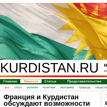
KURDISTAN.RU
н
е
Главная
Новости
Статьи
Представительство
все
спорт
религия
политика
экономика
природа
обществ
Франция и Курдистан
обсуждают возможности