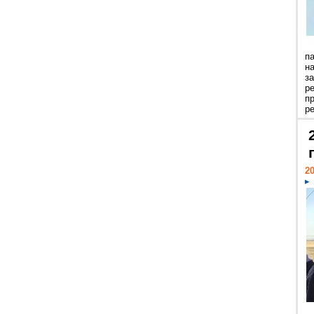
п
н
з
р
п
ре
20