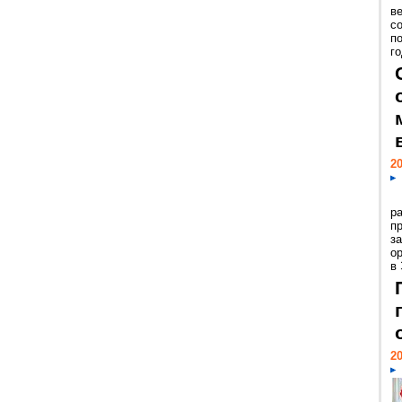
ве
с
п
го
20
р
пр
з
о
в
20