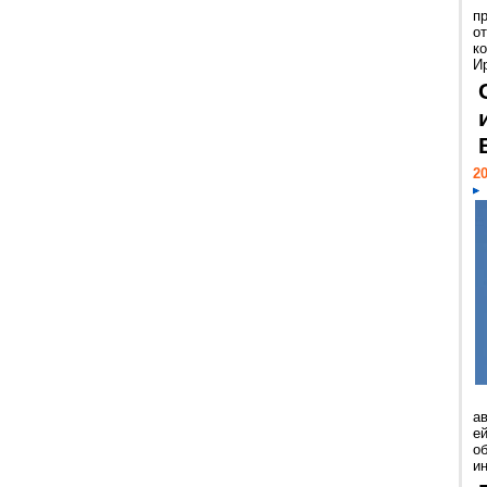
п
о
к
И
20
а
ей
о
и