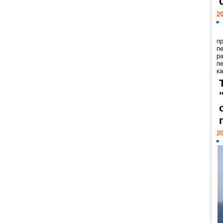
20
п
п
р
п
ка
20