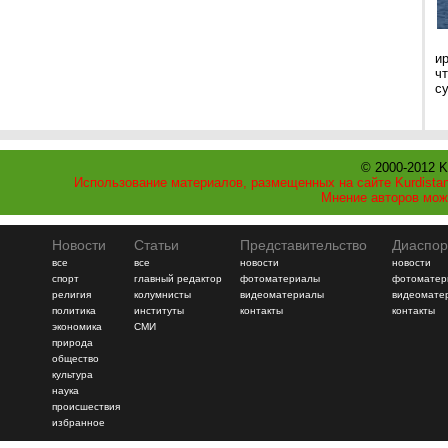
и
ч
с
© 2000-2012 K
Использование материалов, размещенных на сайте Kurdistan
Мнение авторов мож
Новости
Статьи
Представительство
Диаспор
все
все
новости
новости
спорт
главный редактор
фотоматериалы
фотоматер
религия
колумнисты
видеоматериалы
видеомате
политика
институты
контакты
контакты
экономика
СМИ
природа
общество
культура
наука
происшествия
избранное