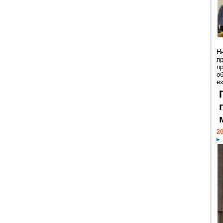
Н
п
п
о
ез
20