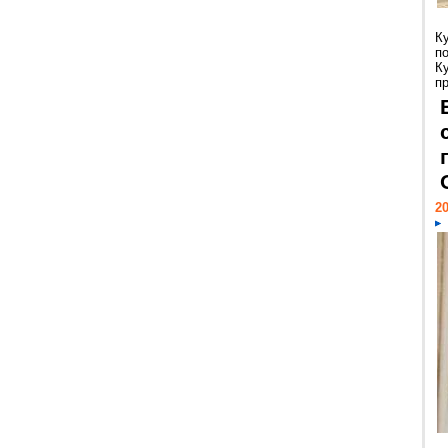
К
п
К
пр
20