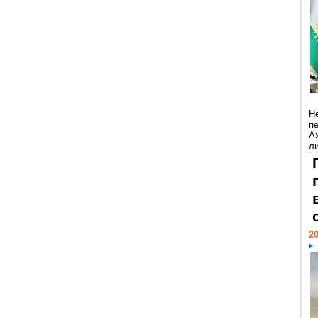
Н
п
А
ли
20