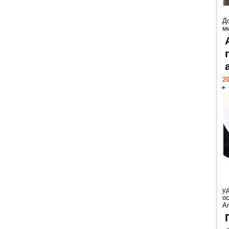
Д
м
20
у
ос
Ar