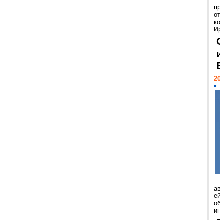
п
о
к
И
20
а
ей
о
и