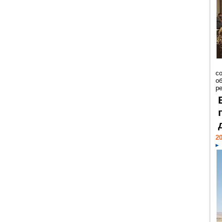
со
о
ре
20