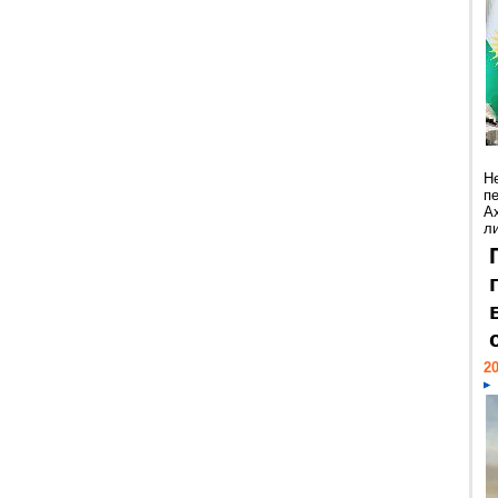
Н
п
А
ли
20