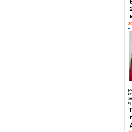
20
р
ав
з
с