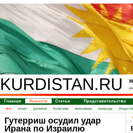
KURDISTAN.RU
н
е
Главная
Новости
Статьи
Представительство
все
спорт
религия
политика
экономика
природа
обществ
Гутерриш осудил удар
Ирана по Израилю