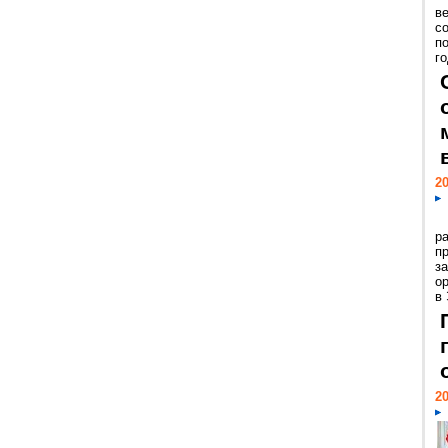
ве
с
п
го
20
р
пр
з
о
в
20