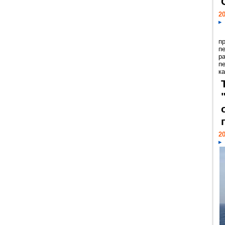
20
п
п
р
п
ка
20