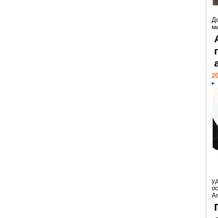
Д
м
20
у
ос
Ar