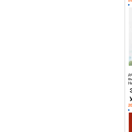
20
д
в
Н
20