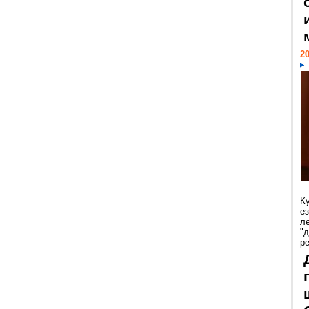
20
К
е
л
"
р