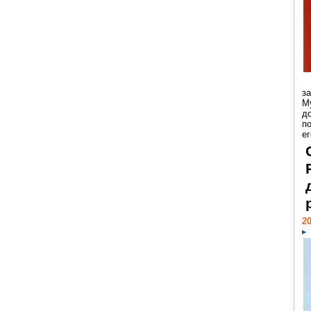
з
М
д
п
ег
20