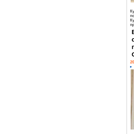
К
п
К
пр
20