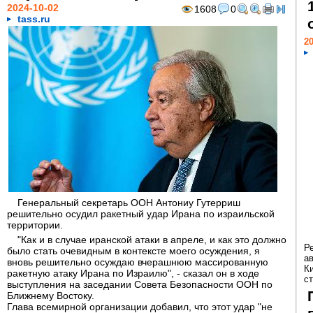
2024-10-02
1608
0
tass.ru
20
Генеральный секретарь ООН Антониу Гутерриш
решительно осудил ракетный удар Ирана по израильской
территории.
"Как и в случае иранской атаки в апреле, и как это должно
Р
было стать очевидным в контексте моего осуждения, я
а
вновь решительно осуждаю вчерашнюю массированную
К
ракетную атаку Ирана по Израилю", - сказал он в ходе
ст
выступления на заседании Совета Безопасности ООН по
Ближнему Востоку.
Глава всемирной организации добавил, что этот удар "не