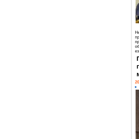
Н
п
п
о
ез
20