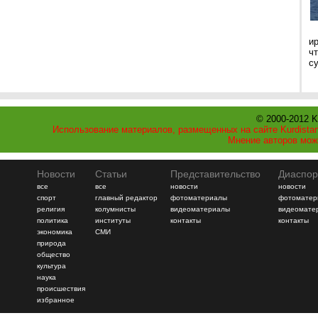
и
ч
с
© 2000-2012 K
Использование материалов, размещенных на сайте Kurdistan
Мнение авторов мож
Новости
Статьи
Представительство
Диаспор
все
все
новости
новости
спорт
главный редактор
фотоматериалы
фотоматер
религия
колумнисты
видеоматериалы
видеомате
политика
институты
контакты
контакты
экономика
СМИ
природа
общество
культура
наука
происшествия
избранное