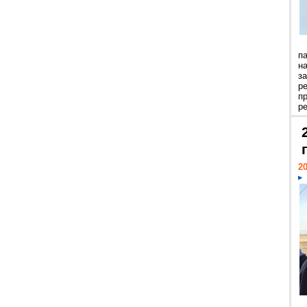
п
н
з
р
п
ре
20