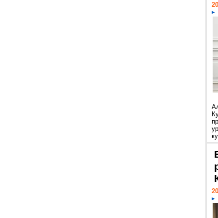
20
А
К
п
у
ку
20