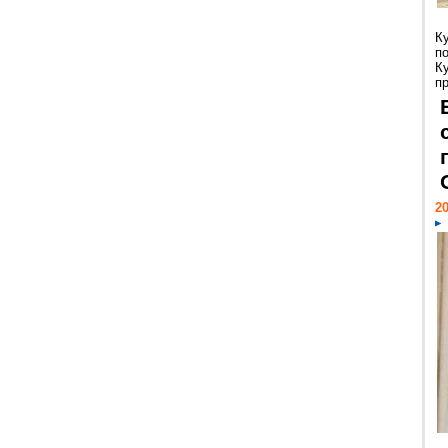
К
п
К
пр
20