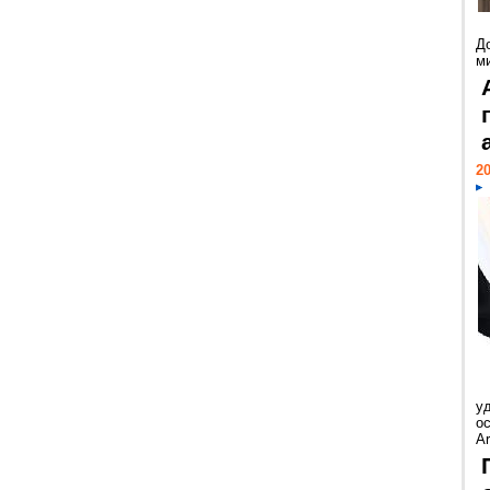
Д
м
20
у
ос
Ar