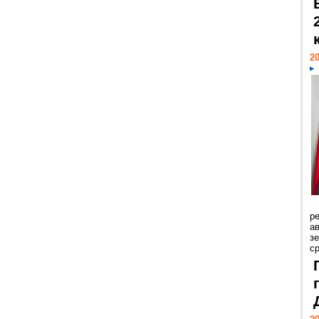
20
р
ав
з
с