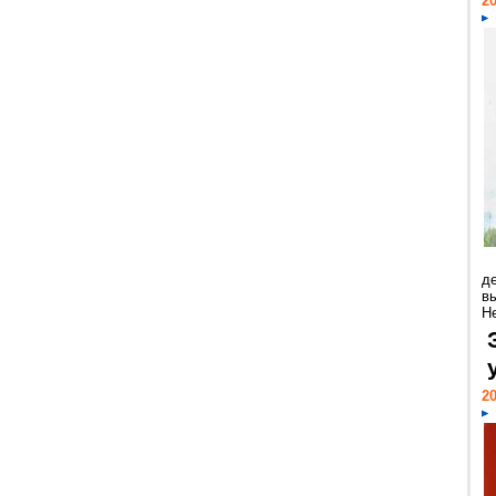
20
д
в
Н
20