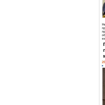
Н
п
п
о
ез
20