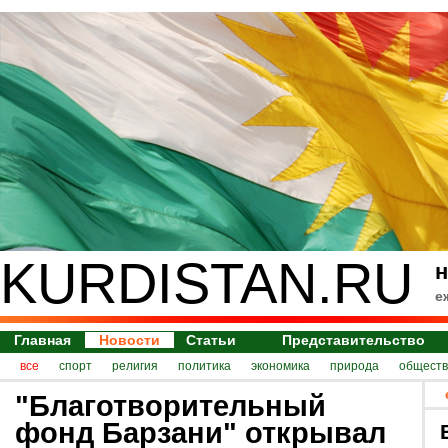
KURDISTAN.RU
н
е
Главная
Новости
Статьи
Представительство
все
спорт
религия
политика
экономика
природа
обществ
"Благотворительный
фонд Барзани" открывал