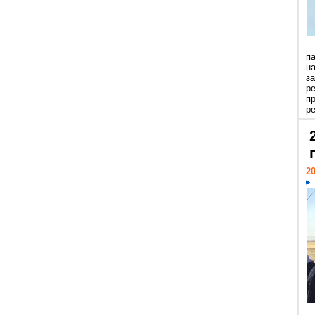
п
н
з
р
п
ре
20