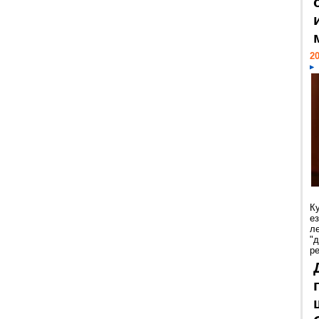
20
К
е
л
"
р