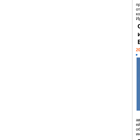
п
о
к
И
20
а
ей
о
и