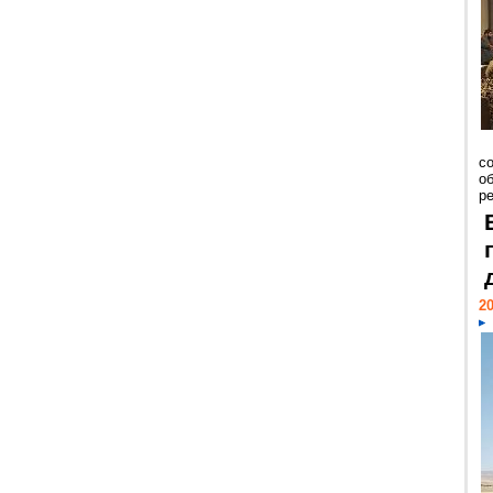
со
о
ре
20