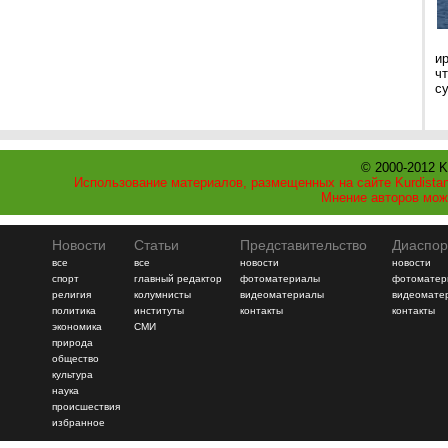
и
ч
с
© 2000-2012 K
Использование материалов, размещенных на сайте Kurdistan
Мнение авторов мож
Новости
Статьи
Представительство
Диаспор
все
все
новости
новости
спорт
главный редактор
фотоматериалы
фотоматер
религия
колумнисты
видеоматериалы
видеомате
политика
институты
контакты
контакты
экономика
СМИ
природа
общество
культура
наука
происшествия
избранное