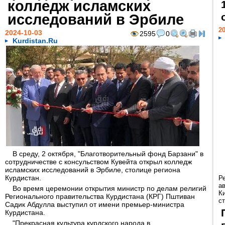
колледж исламских
исследований в Эрбиле
20
2024-10-03
2595
0
Kurdistan.Ru
В среду, 2 октября, "Благотворительный фонд Барзани" в
сотрудничестве с консульством Кувейта открыл колледж
исламских исследований в Эрбиле, столице региона
Курдистан.
Р
а
Во время церемонии открытия министр по делам религий
К
Регионального правительства Курдистана (КРГ) Пштиван
ст
Садик Абдулла выступил от имени премьер-министра
Курдистана.
"Прекрасная культура курдского народа в