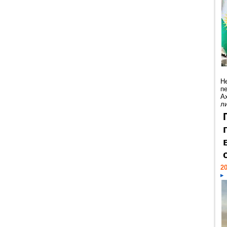
Н
п
А
ли
20