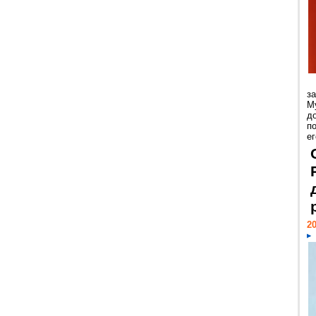
з
М
д
п
ег
20