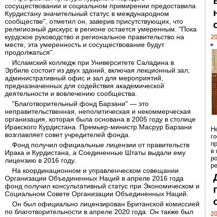
сосуществовании и социальном примирении предоставила
Курдистану значительный статус в международном
сообществе", отметил он, заверив присутствующих, что
религиозный дискурс в регионе остается умеренным. "Пока
курдское руководство и региональное правительство на
20
месте, эта умеренность и сосуществование будут
продолжаться".
Исламский колледж при Университете Саладина в
Эрбиле состоит из двух зданий, включая лекционный зал,
административный офис и зал для мероприятий,
предназначенных для содействия академической
деятельности и вовлечению сообщества.
"Благотворительный фонд Барзани" — это
неправительственная, неполитическая и некоммерческая
организация, которая была основана в 2005 году в столице
Иракского Курдистана. Премьер-министр Масрур Барзани
Н
возглавляет совет учредителей фонда.
г
п
Фонд получил официальные лицензии от правительств
в
Ирака и Курдистана, а Соединенные Штаты выдали ему
р
лицензию в 2016 году.
ре
На координационном и управленческом совещании
Организации Объединенных Наций в апреле 2016 года
фонд получил консультативный статус при Экономическом и
Социальном Совете Организации Объединенных Наций.
Он был официально лицензирован Британской комиссией
по благотворительности в апреле 2020 года. Он также был
20