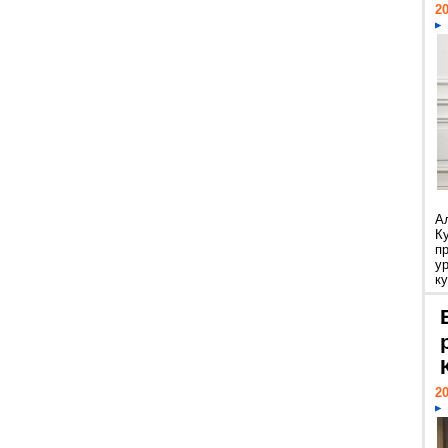
20
А
К
п
у
ку
20