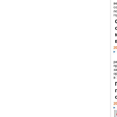
ве
с
п
го
20
р
пр
з
о
в
20