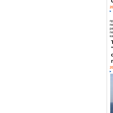
20
п
п
р
п
ка
20