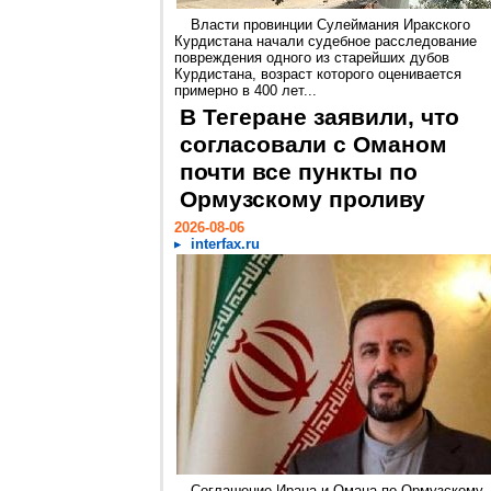
Власти провинции Сулеймания Иракского
Курдистана начали судебное расследование
повреждения одного из старейших дубов
Курдистана, возраст которого оценивается
примерно в 400 лет...
В Тегеране заявили, что
согласовали с Оманом
почти все пункты по
Ормузскому проливу
2026-08-06
interfax.ru
Соглашение Ирана и Омана по Ормузскому