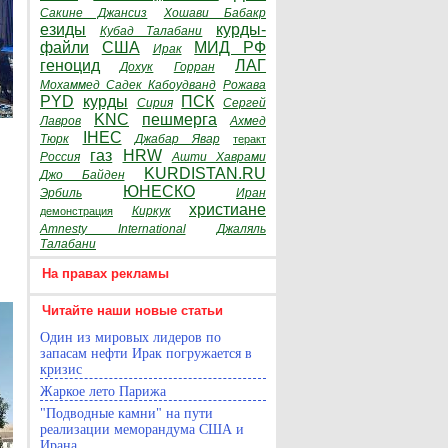
Сакине Джансиз
Хошави Бабакр
езиды
курды-
Кубад Талабани
файли
США
МИД РФ
Ирак
геноцид
ЛАГ
Дохук
Горран
Мохаммед Садек Кабоудванд
Рожава
PYD
курды
ПСК
Сирия
Сергей
KNC
пешмерга
Лавров
Ахмед
IHEC
Тюрк
Джабар Явар
теракт
газ
HRW
Россия
Ашти Хаврами
KURDISTAN.RU
Джо Байден
ЮНЕСКО
Эрбиль
Иран
христиане
Киркук
демонстрация
Amnesty International
Джаляль
Талабани
На правах рекламы
Читайте наши новые статьи
Один из мировых лидеров по
запасам нефти Ирак погружается в
кризис
Жаркое лето Парижа
"Подводные камни" на пути
реализации меморандума США и
Ирана