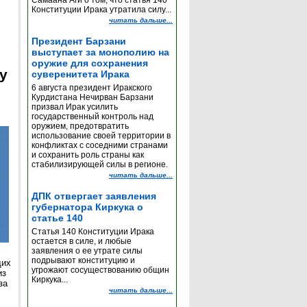
Самаана Аги о том, что статья 140
Конституции Ирака утратила силу...
читать дальше...
Президент Барзани
выступает за монополию на
оружие для сохранения
y
суверенитета Ирака
6 августа президент Иракского
Курдистана Нечирван Барзани
призвал Ирак усилить
государственный контроль над
оружием, предотвратить
использование своей территории в
конфликтах с соседними странами
и сохранить роль страны как
стабилизирующей силы в регионе.
читать дальше...
ДПК отвергает заявления
губернатора Киркука о
статье 140
Статья 140 Конституции Ирака
остается в силе, и любые
заявления о ее утрате силы
подрывают конституцию и
щих
угрожают сосуществованию общин
из
Киркука...
за
читать дальше...