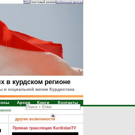
RSS
текстовый режим
мобильная версия
х в курдском регионе
ы и социальной жизни Курдистана
росы
Архив
Книги
Контакты
ранное
другие возможности
Прямая трансляция KurdistanTV
я