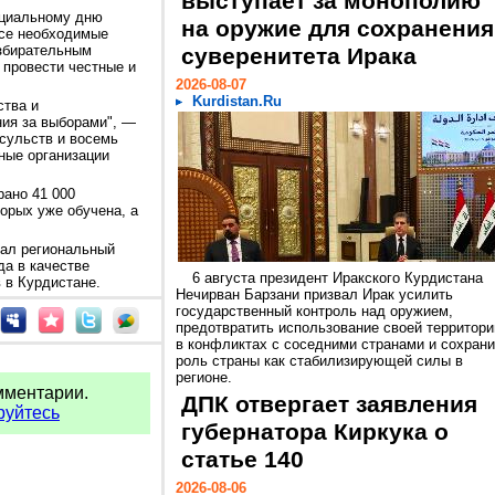
выступает за монополию
ециальному дню
на оружие для сохранения
все необходимые
збирательным
суверенитета Ирака
 провести честные и
2026-08-07
Kurdistan.Ru
ства и
ия за выборами", —
нсульств и восемь
ные организации
рано 41 000
торых уже обучена, а
дал региональный
да в качестве
6 августа президент Иракского Курдистана
 в Курдистане.
Нечирван Барзани призвал Ирак усилить
государственный контроль над оружием,
предотвратить использование своей территори
в конфликтах с соседними странами и сохрани
роль страны как стабилизирующей силы в
регионе.
мментарии.
ДПК отвергает заявления
руйтесь
губернатора Киркука о
статье 140
2026-08-06