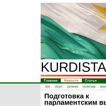
KURDISTA
Главная
Новости
Статьи
все
спорт
религия
политика
эко
Подготовка к
парламентским в