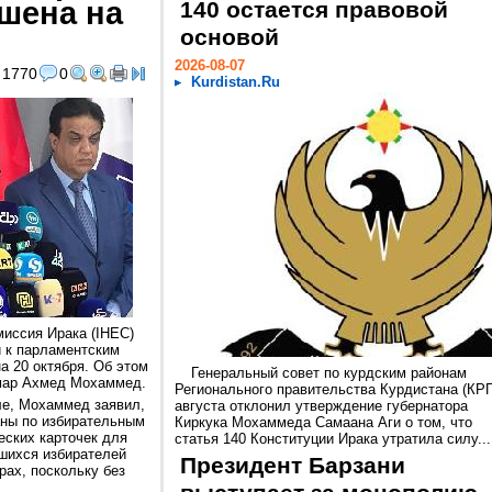
шена на
140 остается правовой
основой
2026-08-07
1770
0
Kurdistan.Ru
иссия Ирака (IHEC)
 к парламентским
а 20 октября. Об этом
Генеральный совет по курдским районам
мар Ахмед Мохаммед.
Регионального правительства Курдистана (КРГ
ле, Мохаммед заявил,
августа отклонил утверждение губернатора
аны по избирательным
Киркука Мохаммеда Самаана Аги о том, что
еских карточек для
статья 140 Конституции Ирака утратила силу...
вшихся избирателей
Президент Барзани
рах, поскольку без