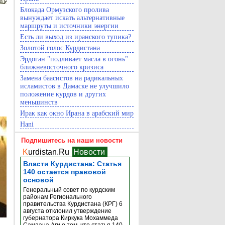
Блокада Ормузского пролива
вынуждает искать альтернативные
маршруты и источники энергии
Есть ли выход из иранского тупика?
Золотой голос Курдистана
Эрдоган "подливает масла в огонь"
ближневосточного кризиса
Замена баасистов на радикальных
исламистов в Дамаске не улучшило
положение курдов и других
меньшинств
Ирак как окно Ирана в арабский мир
Hani
Подпишитесь на наши новости
K
urdistan.Ru
Новости
Власти Курдистана: Статья
140 остается правовой
основой
Генеральный совет по курдским
районам Регионального
правительства Курдистана (КРГ) 6
августа отклонил утверждение
губернатора Киркука Мохаммеда