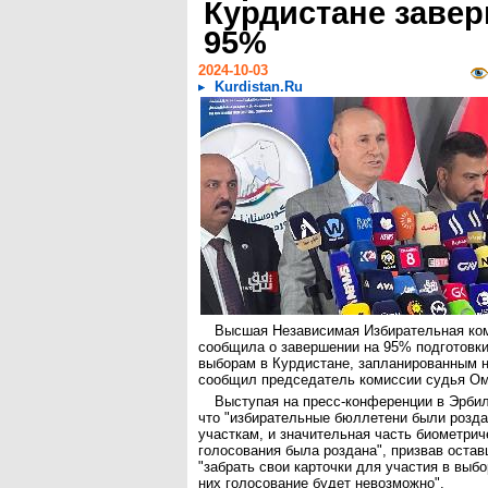
Курдистане завер
95%
2024-10-03
Kurdistan.Ru
Высшая Независимая Избирательная ком
сообщила о завершении на 95% подготовки
выборам в Курдистане, запланированным н
сообщил председатель комиссии судья О
Выступая на пресс-конференции в Эрби
что "избирательные бюллетени были розд
участкам, и значительная часть биометрич
голосования была роздана", призвав оста
"забрать свои карточки для участия в выбо
них голосование будет невозможно".