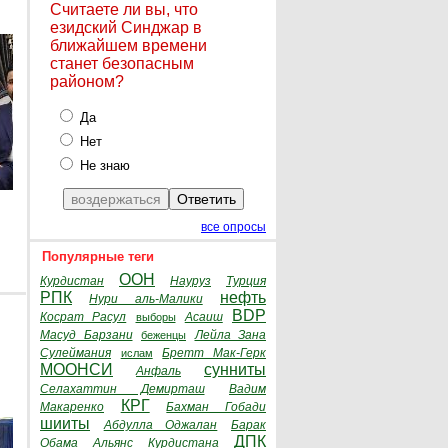
Считаете ли вы, что
езидский Синджар в
ближайшем времени
станет безопасным
районом?
Да
Нет
Не знаю
все опросы
Популярные теги
ООН
Курдистан
Науруз
Турция
РПК
нефть
Нури аль-Малики
BDP
Косрат Расул
Асаиш
выборы
Масуд Барзани
Лейла Зана
беженцы
Сулеймания
Бретт Мак-Герк
ислам
МООНСИ
сунниты
Анфаль
Селахаттин Демирташ
Вадим
КРГ
Макаренко
Бахман Гобади
шииты
Абдулла Оджалан
Барак
ДПК
Обама
Альянс Курдистана