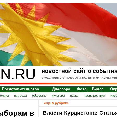
N.RU
новостной сайт о события
ежедневные новости политики, культур
Представительство
Диаспора
Фото
Видео
Оп
номика
природа
общество
культура
наука
происшествия
изб
еще в рубрике
ыборам в
Власти Курдистана: Стать