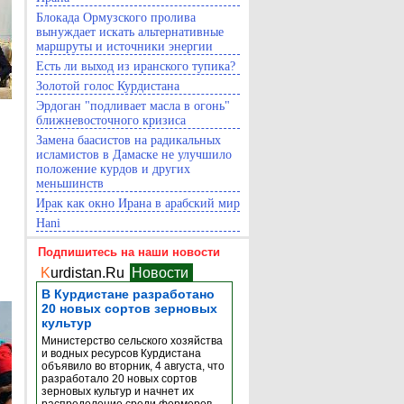
Блокада Ормузского пролива
вынуждает искать альтернативные
маршруты и источники энергии
Есть ли выход из иранского тупика?
Золотой голос Курдистана
Эрдоган "подливает масла в огонь"
ближневосточного кризиса
Замена баасистов на радикальных
исламистов в Дамаске не улучшило
положение курдов и других
меньшинств
Ирак как окно Ирана в арабский мир
Hani
Подпишитесь на наши новости
K
urdistan.Ru
Новости
В Курдистане разработано
20 новых сортов зерновых
культур
Министерство сельского хозяйства
и водных ресурсов Курдистана
объявило во вторник, 4 августа, что
разработало 20 новых сортов
зерновых культур и начнет их