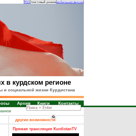
RSS
текстовый режим
мобильная версия
х в курдском регионе
ы и социальной жизни Курдистана
росы
Архив
Книги
Контакты
ранное
другие возможности
Прямая трансляция KurdistanTV