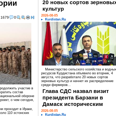
тории
20 новых сортов зерновы
культур
2026-08-05
1679
0
Kurdistan.Ru
Министерство сельского хозяйства и водны
ресурсов Курдистана объявило во вторник, 4
августа, что разработало 20 новых сортов
зерновых культур и начнет их распределение
среди фермеров...
родолжить участие в
Глава СДС назвал визит
кратить состав
национальной обороне
президента Барзани в
оект, о чем сегодня,
Дамаск историческим
и проходит в Ираке,
2026-08-05
коло 110 эстонских
Kurdistan.Ru