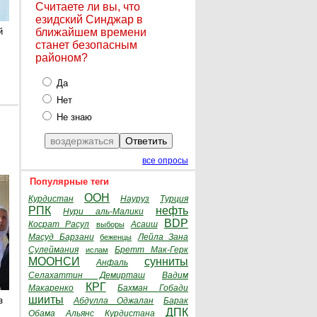
Считаете ли вы, что
езидский Синджар в
й
ближайшем времени
станет безопасным
районом?
Да
Нет
Не знаю
все опросы
Популярные теги
ООН
Курдистан
Науруз
Турция
РПК
нефть
Нури аль-Малики
BDP
Косрат Расул
Асаиш
выборы
Масуд Барзани
Лейла Зана
беженцы
Сулеймания
Бретт Мак-Герк
ислам
МООНСИ
сунниты
Анфаль
Селахаттин Демирташ
Вадим
КРГ
Макаренко
Бахман Гобади
шииты
з
Абдулла Оджалан
Барак
ДПК
Обама
Альянс Курдистана