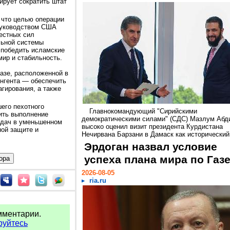
ирует сократить штат
 что целью операции
руководством США
естных сил
льной системы
 победить исламские
мир и стабильность.
азе, расположенной в
ингента — обеспечить
гирования, а также
шего пехотного
Главнокомандующий "Сирийскими
ить выполнение
демократическими силами" (СДС) Мазлум Абд
адач в уменьшенном
высоко оценил визит президента Курдистана
ной защите и
Нечирвана Барзани в Дамаск как исторический.
Эрдоган назвал условие
успеха плана мира по Газ
2026-08-05
ria.ru
мментарии.
руйтесь