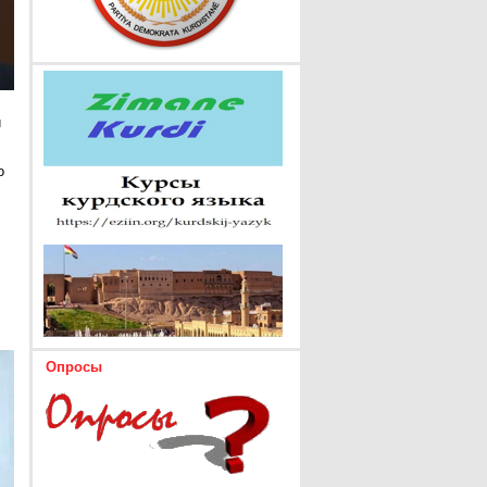
и
о
Опросы