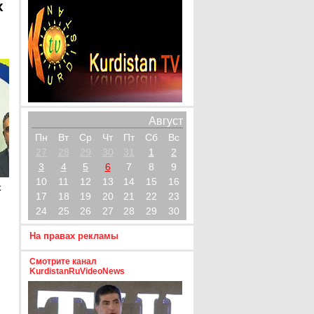
х
Август
Пн
Вт
Ср
Чт
Пт
Сб
Вс
27
28
29
30
31
1
2
3
4
5
6
7
8
9
10
11
12
13
14
15
16
х
17
18
19
20
21
22
23
24
25
26
27
28
29
30
На правах рекламы
Смотрите канал
KurdistanRuVideoNews