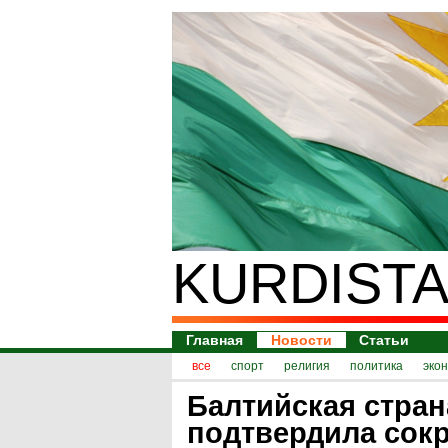
KURDISTA
Главная
Новости
Статьи
все
спорт
религия
политика
эко
Балтийская стран
подтвердила сок