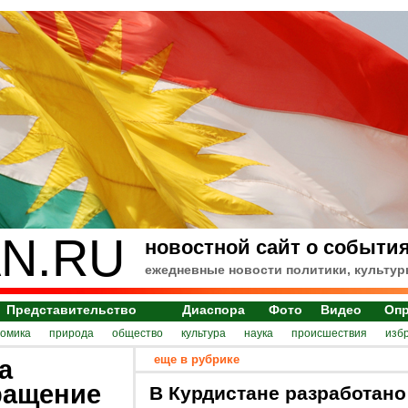
N.RU
новостной сайт о события
ежедневные новости политики, культур
Представительство
Диаспора
Фото
Видео
Оп
номика
природа
общество
культура
наука
происшествия
изб
еще в рубрике
а
ращение
В Курдистане разработано