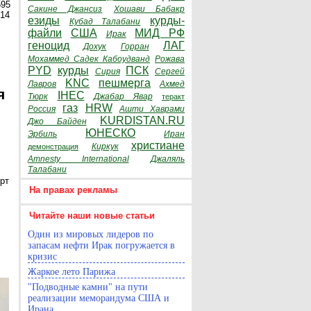
595
Сакине Джансиз
Хошави Бабакр
014
езиды
курды-
Кубад Талабани
файли
США
МИД РФ
Ирак
геноцид
ЛАГ
Дохук
Горран
Мохаммед Садек Кабоудванд
Рожава
PYD
курды
ПСК
Сирия
Сергей
KNC
пешмерга
Лавров
Ахмед
я
IHEC
Тюрк
Джабар Явар
теракт
газ
HRW
Россия
Ашти Хаврами
KURDISTAN.RU
Джо Байден
ЮНЕСКО
Эрбиль
Иран
христиане
Киркук
демонстрация
Amnesty International
Джаляль
Талабани
рт
На правах рекламы
Читайте наши новые статьи
Один из мировых лидеров по
запасам нефти Ирак погружается в
кризис
Жаркое лето Парижа
"Подводные камни" на пути
реализации меморандума США и
Ирана