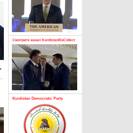
Смотрите канал KurdistanRuCollect
и
..
е
Kurdistan Democratic Party