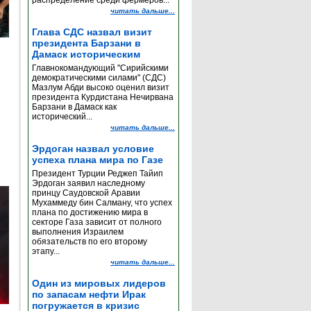
распределение среди фермеров...
читать дальше...
Глава СДС назвал визит
президента Барзани в
Дамаск историческим
Главнокомандующий "Сирийскими
демократическими силами" (СДС)
Мазлум Абди высоко оценил визит
президента Курдистана Нечирвана
Барзани в Дамаск как
исторический...
читать дальше...
Эрдоган назвал условие
успеха плана мира по Газе
Президент Турции Реджеп Тайип
Эрдоган заявил наследному
принцу Саудовской Аравии
Мухаммеду бин Салману, что успех
плана по достижению мира в
секторе Газа зависит от полного
выполнения Израилем
обязательств по его второму
этапу...
читать дальше...
Один из мировых лидеров
по запасам нефти Ирак
погружается в кризис