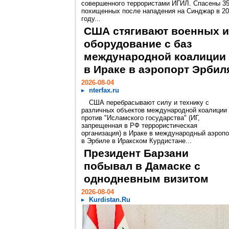
совершенного террористами ИГИЛ. Спасены 3
похищенных после нападения на Синджар в 2
году...
США стягивают военных и
оборудование с баз
международной коалиции
в Ираке в аэропорт Эрбил
2026-08-04
nterfax.ru
США перебрасывают силу и технику с
различных объектов международной коалиции
против "Исламского государства" (ИГ,
запрещенная в РФ террористическая
организация) в Ираке в международный аэропо
в Эрбиле в Иракском Курдистане...
Президент Барзани
побывал в Дамаске с
однодневным визитом
2026-08-04
Kurdistan.Ru