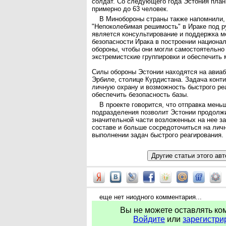
солдат. Со следующего года Эстония план
примерно до 63 человек.
В Минобороны страны также напомнили,
"Непоколебимая решимость" в Ираке под 
является консультирование и поддержка м
безопасности Ирака в построении национа
обороны, чтобы они могли самостоятельно
экстремистские группировки и обеспечить 
Силы обороны Эстонии находятся на авиаб
Эрбиле, столице Курдистана. Задача конт
личную охрану и возможность быстрого реа
обеспечить безопасность базы.
В проекте говорится, что отправка мень
подразделения позволит Эстонии продолж
значительной части возложенных на нее з
составе и больше сосредоточиться на лич
выполнении задач быстрого реагирования.
еще нет ниодного комментария...
Вы не можете оставлять ко
Войдите
или
зарегистри