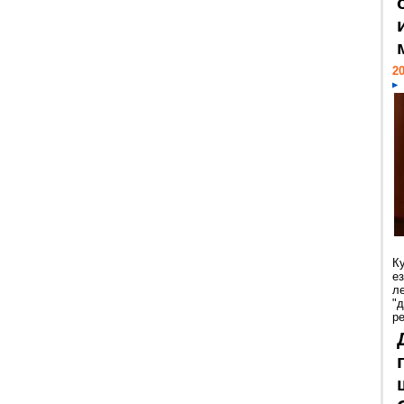
20
К
е
л
"
р