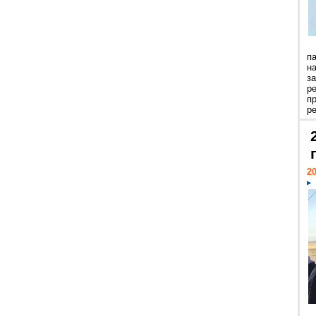
п
н
з
р
п
ре
20