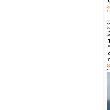
20
п
п
р
п
ка
20