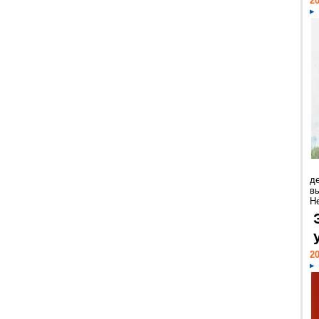
20
д
в
Н
20