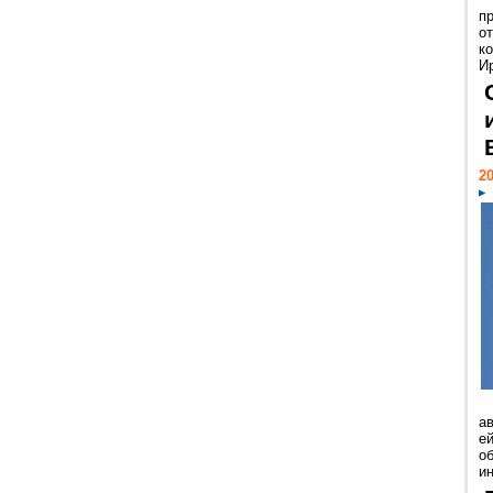
п
о
к
И
20
а
ей
о
и