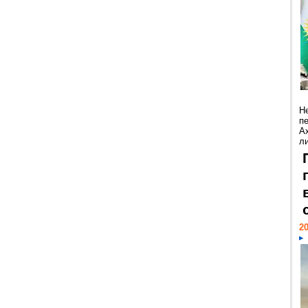
Н
п
А
ли
20