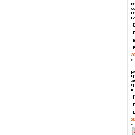
ве
с
п
го
20
р
пр
з
о
в
20