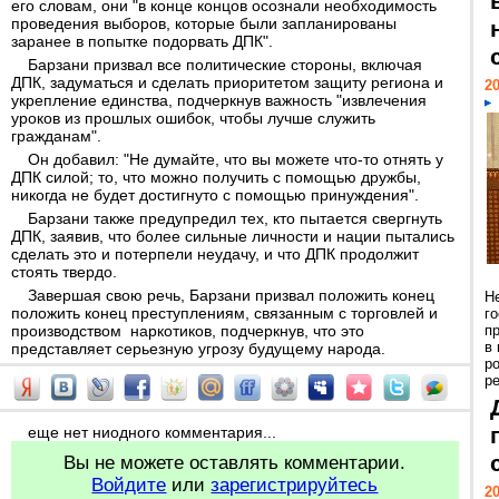
его словам, они "в конце концов осознали необходимость
проведения выборов, которые были запланированы
заранее в попытке подорвать ДПК".
Барзани призвал все политические стороны, включая
ДПК, задуматься и сделать приоритетом защиту региона и
20
укрепление единства, подчеркнув важность "извлечения
уроков из прошлых ошибок, чтобы лучше служить
гражданам".
Он добавил: "Не думайте, что вы можете что-то отнять у
ДПК силой; то, что можно получить с помощью дружбы,
никогда не будет достигнуто с помощью принуждения".
Барзани также предупредил тех, кто пытается свергнуть
ДПК, заявив, что более сильные личности и нации пытались
сделать это и потерпели неудачу, и что ДПК продолжит
стоять твердо.
Завершая свою речь, Барзани призвал положить конец
Н
положить конец преступлениям, связанным с торговлей и
г
производством наркотиков, подчеркнув, что это
п
в
представляет серьезную угрозу будущему народа.
р
ре
еще нет ниодного комментария...
Вы не можете оставлять комментарии.
Войдите
или
зарегистрируйтесь
20