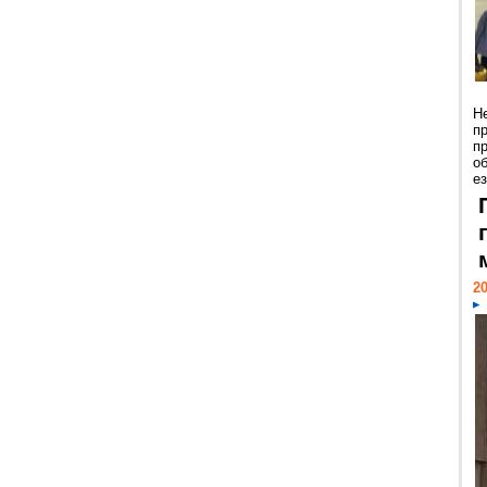
Н
п
п
о
ез
20