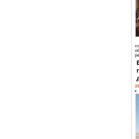
со
о
ре
20