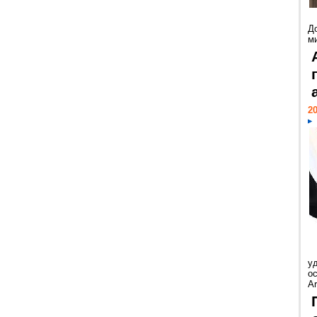
Д
м
20
у
ос
Ar