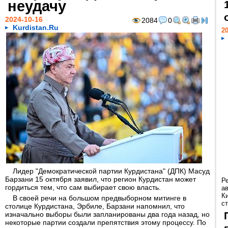
неудачу
2024-10-16
2084
0
Kurdistan.Ru
20
Лидер "Демократической партии Курдистана" (ДПК) Масуд
Барзани 15 октября заявил, что регион Курдистан может
Р
гордиться тем, что сам выбирает свою власть.
а
К
В своей речи на большом предвыборном митинге в
ст
столице Курдистана, Эрбиле, Барзани напомнил, что
изначально выборы были запланированы два года назад, но
некоторые партии создали препятствия этому процессу. По