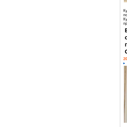
К
п
К
пр
20