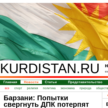
KURDISTAN.RU
н
е
Главная
Новости
Статьи
Представительство
все
спорт
религия
политика
экономика
природа
обществ
Барзани: Попытки
свергнуть ДПК потерпят