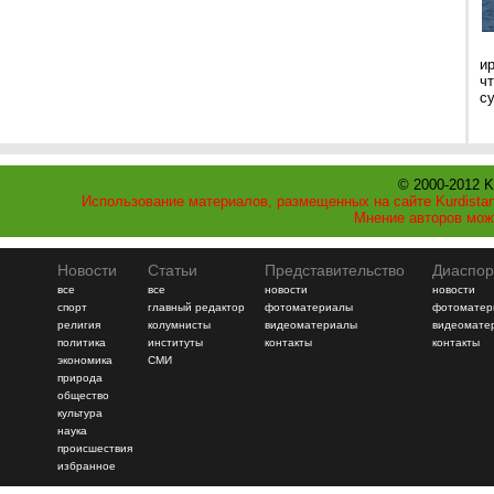
и
ч
с
© 2000-2012 K
Использование материалов, размещенных на сайте Kurdistan
Мнение авторов мож
Новости
Статьи
Представительство
Диаспор
все
все
новости
новости
спорт
главный редактор
фотоматериалы
фотоматер
религия
колумнисты
видеоматериалы
видеомате
политика
институты
контакты
контакты
экономика
СМИ
природа
общество
культура
наука
происшествия
избранное