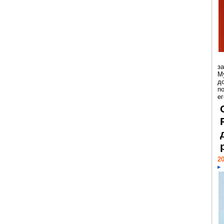
з
М
д
п
ег
20