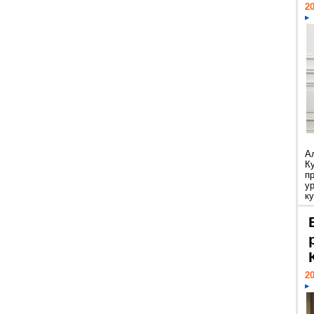
20
А
К
п
у
ку
20