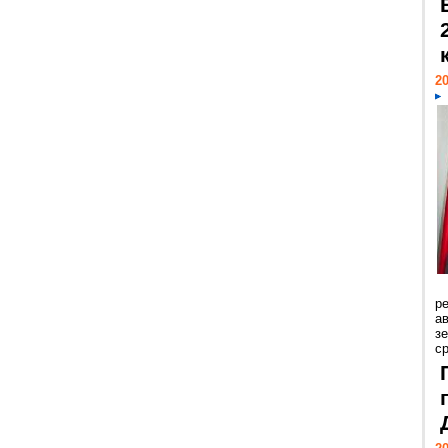
20
р
ав
з
с