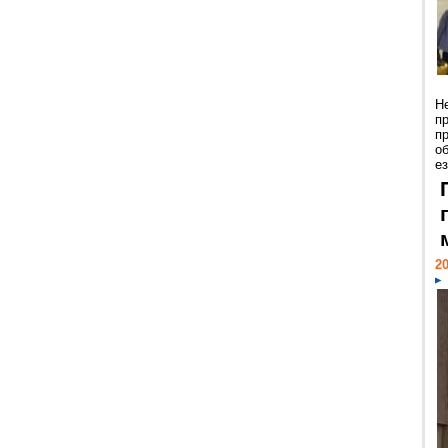
Н
п
п
о
ез
20