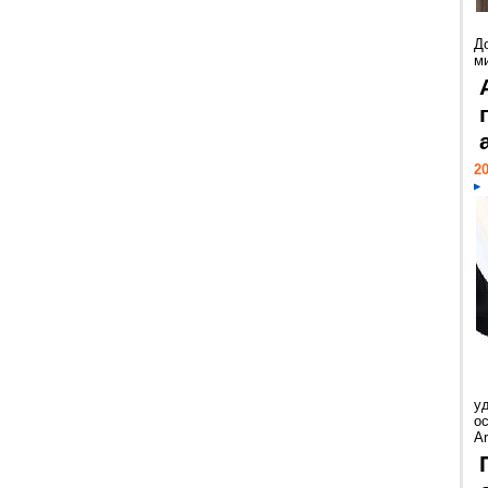
Д
м
20
у
ос
Ar