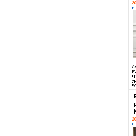
20
А
К
п
у
ку
20