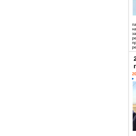
п
н
з
р
п
ре
20