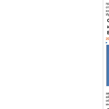
п
о
к
И
20
а
ей
о
и