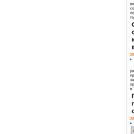
ве
с
п
го
20
р
пр
з
о
в
20