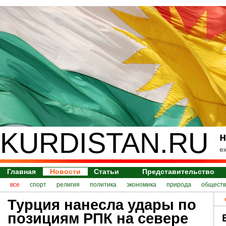
KURDISTAN.RU
н
е
Главная
Новости
Статьи
Представительство
все
спорт
религия
политика
экономика
природа
обществ
Турция нанесла удары по
позициям РПК на севере