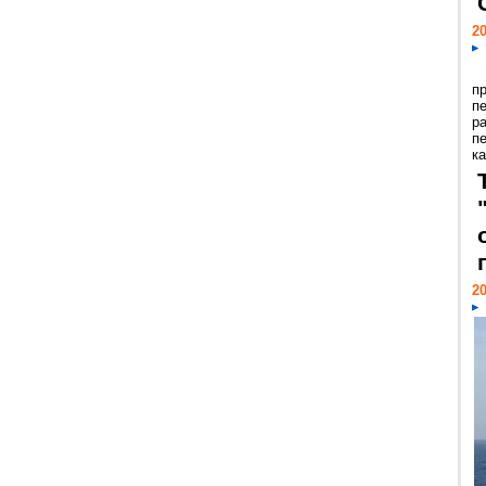
20
п
п
р
п
ка
20