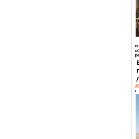
со
о
ре
20