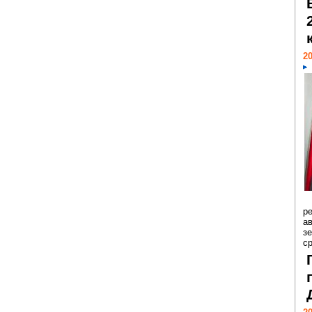
20
р
ав
з
с