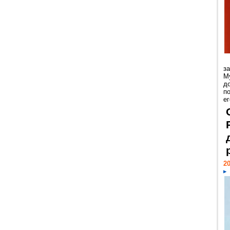
з
М
д
п
ег
20