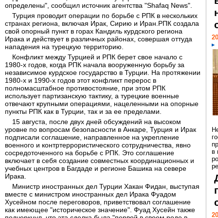
определены", сообщил источник агентства "Shafaq News".
Турция проводит операции по борьбе с РПК в нескольких
странах региона, включая Ирак, Сирию и Иран.РПК создала
свой опорный пункт в горах Кандиль курдского региона
20
Ирака и действует в различных районах, совершая оттуда
нападения на турецкую территорию.
Конфликт между Турцией и РПК берет свое начало с
1980-х годов, когда РПК начала вооруженную борьбу за
независимое курдское государство в Турции. На протяжении
1980-х и 1990-х годов этот конфликт перерос в
полномасштабное противостояние, при этом РПК
использует партизанскую тактику, а турецкие военные
отвечают крупными операциями, нацеленными на опорные
пункты РПК как в Турции, так и за ее пределами.
15 августа, после двух дней обсуждений на высоком
уровне по вопросам безопасности в Анкаре, Турция и Ирак
Н
подписали соглашение, направленное на укрепление
г
п
военного и контртеррористического сотрудничества, явно
в
сосредоточенного на борьбе с РПК. Это соглашение
р
включает в себя создание совместных координационных и
ре
учебных центров в Багдаде и регионе Башика на севере
Ирака.
Министр иностранных дел Турции Хакан Фидан, выступая
вместе с министром иностранных дел Ирака Фуадом
Хусейном после переговоров, приветствовал соглашение
как имеющее "историческое значение". Фуад Хусейн также
20
подчеркнул, что эта сделка была "первой в своем роде в