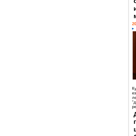
20
К
е
л
"
р