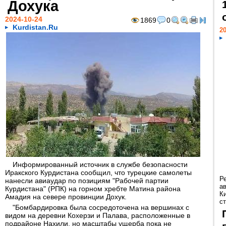
Дохука
2024-10-24
1869
0
Kurdistan.Ru
20
Информированный источник в службе безопасности
Иракского Курдистана сообщил, что турецкие самолеты
Р
нанесли авиаудар по позициям "Рабочей партии
а
Курдистана" (РПК) на горном хребте Матина района
К
Амадия на севере провинции Дохук.
ст
"Бомбардировка была сосредоточена на вершинах с
видом на деревни Кохерзи и Палава, расположенные в
подрайоне Нахили, но масштабы ущерба пока не