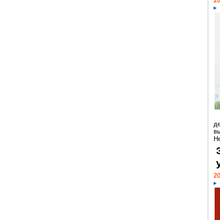
20
д
в
Н
20