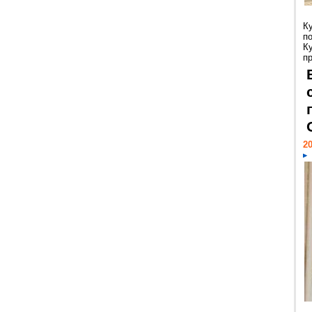
К
п
К
пр
20