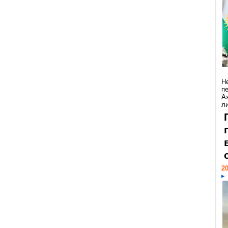
Н
п
А
ли
20