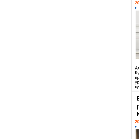
20
А
К
п
у
ку
20