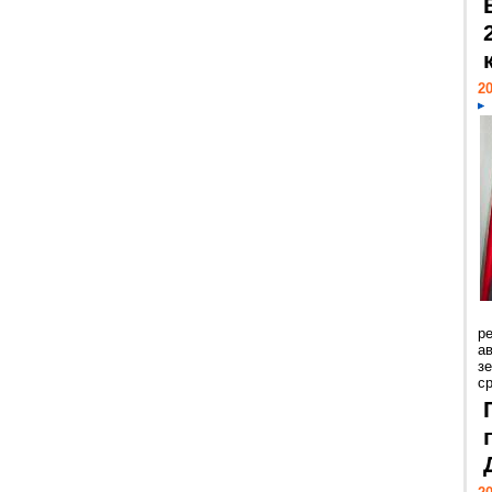
20
р
ав
з
с