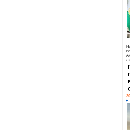
Н
п
А
ли
20