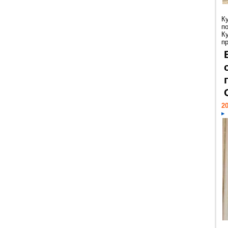
К
п
К
пр
20