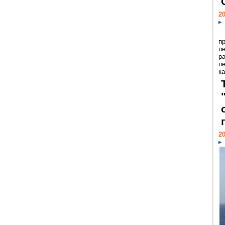
20
п
п
р
п
ка
20