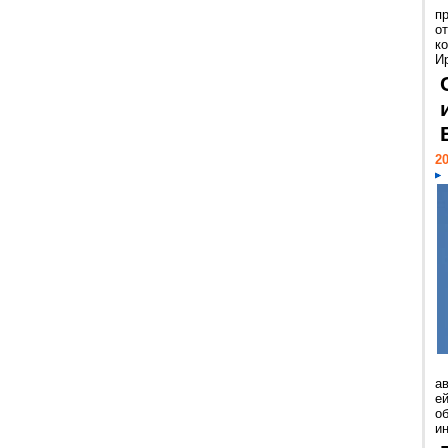
п
о
к
И
20
а
ей
о
и