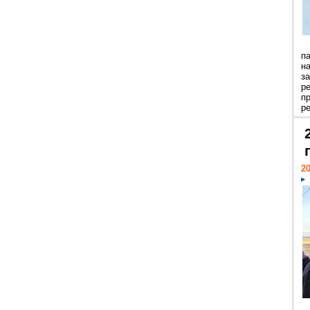
п
н
з
р
п
ре
20