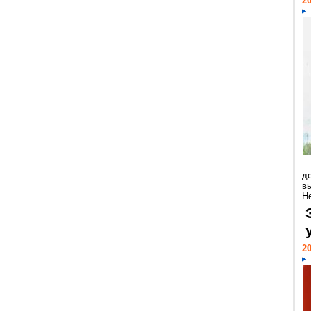
20
д
в
Н
20