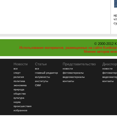
и
ч
с
© 2000-2012 K
Использование материалов, размещенных на сайте Kurdistan
Мнение авторов мож
Новости
Статьи
Представительство
Диаспор
все
все
новости
новости
спорт
главный редактор
фотоматериалы
фотоматер
религия
колумнисты
видеоматериалы
видеомате
политика
институты
контакты
контакты
экономика
СМИ
природа
общество
культура
наука
происшествия
избранное