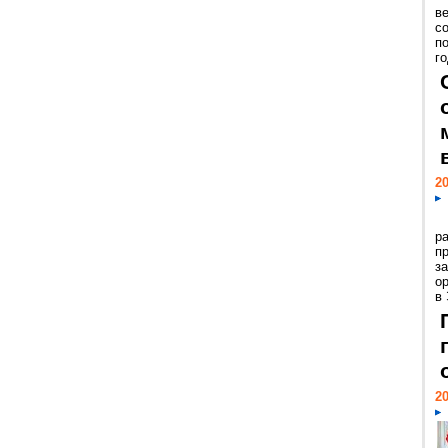
ве
с
п
го
20
р
пр
з
о
в
20