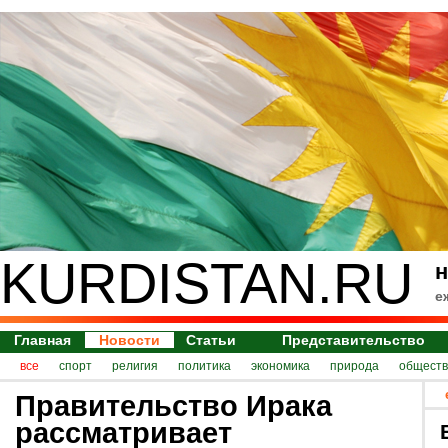
KURDISTAN.RU
н
е
Главная
Новости
Статьи
Представительство
все
спорт
религия
политика
экономика
природа
обществ
Правительство Ирака
рассматривает