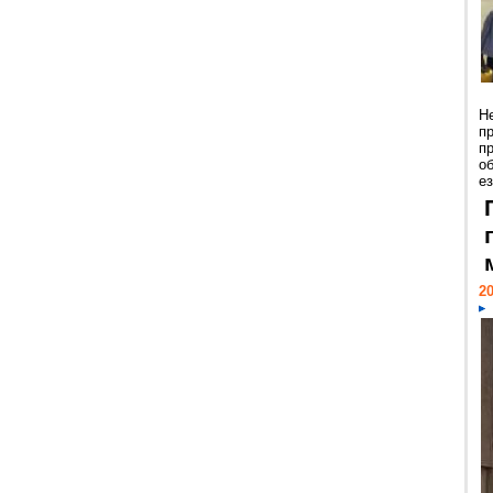
Н
п
п
о
ез
20