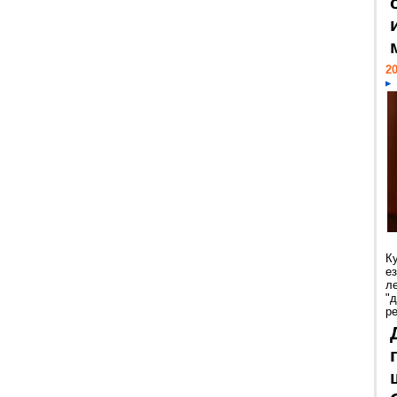
20
К
е
л
"
р