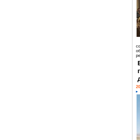
со
о
ре
20