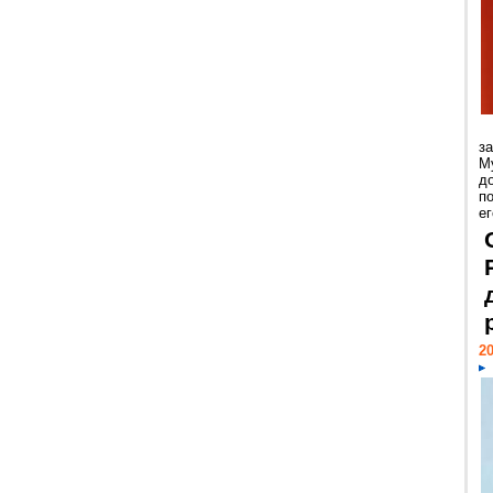
з
М
д
п
ег
20