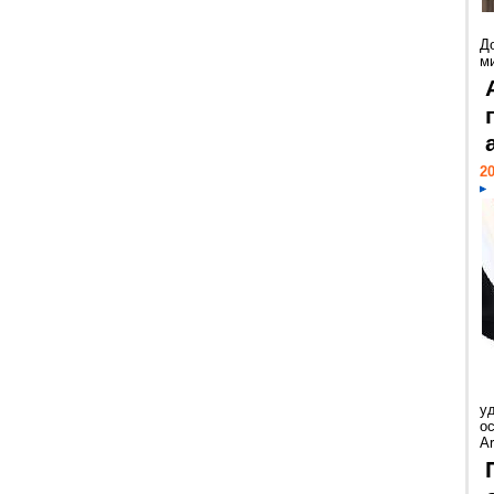
Д
м
20
у
ос
Ar