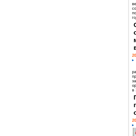
ве
с
п
го
20
р
пр
з
о
в
20