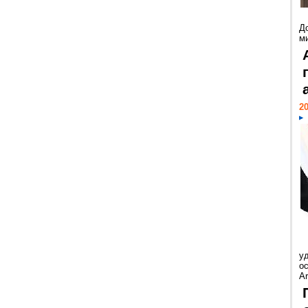
Д
м
20
у
ос
Ar