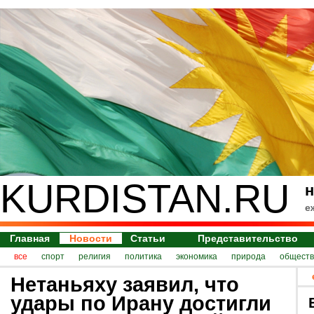
KURDISTAN.RU
н
е
Главная
Новости
Статьи
Представительство
все
спорт
религия
политика
экономика
природа
обществ
Нетаньяху заявил, что
удары по Ирану достигли