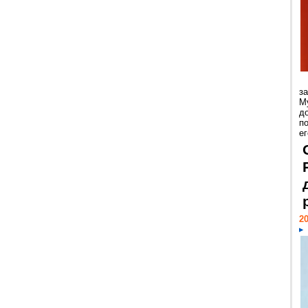
з
М
д
п
ег
20