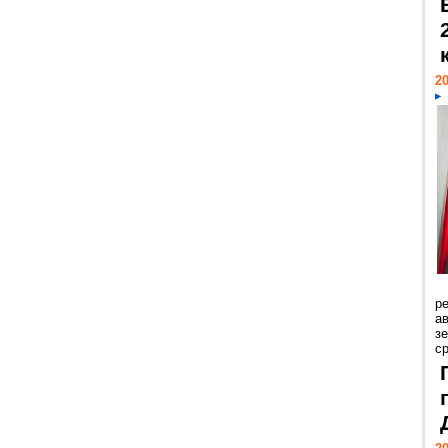
20
р
ав
з
с