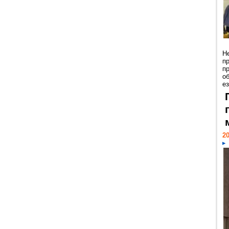
Н
п
п
о
ез
20