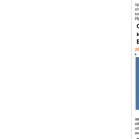
п
о
к
И
20
а
ей
о
и