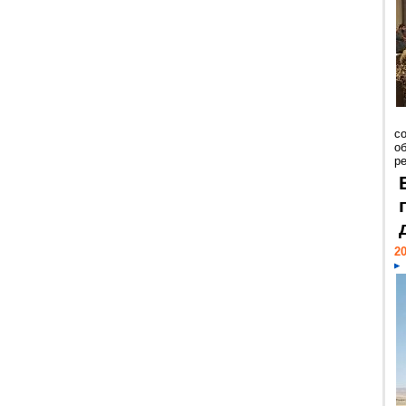
со
о
ре
20