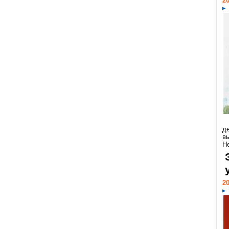
20
д
в
Н
20