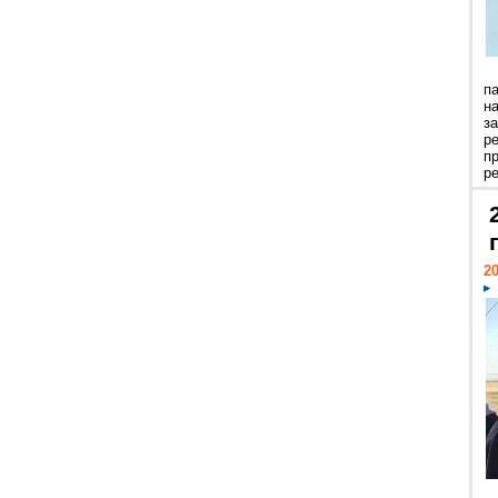
п
н
з
р
п
ре
20