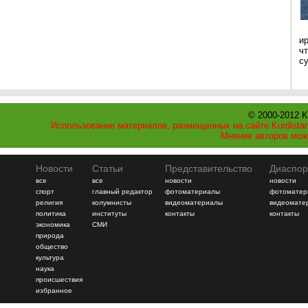
и
ч
с
© 2000-2012 K
Использование материалов, размещенных на сайте Kurdistan
Мнение авторов мож
Новости
Статьи
Представительство
Диаспор
все
все
новости
новости
спорт
главный редактор
фотоматериалы
фотоматер
религия
колумнисты
видеоматериалы
видеомате
политика
институты
контакты
контакты
экономика
СМИ
природа
общество
культура
наука
происшествия
избранное