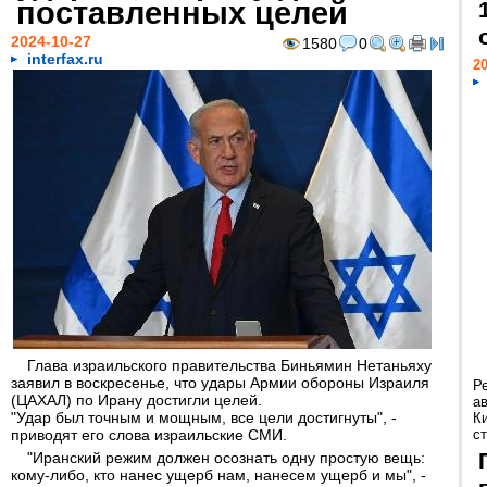
поставленных целей
2024-10-27
1580
0
interfax.ru
20
Глава израильского правительства Биньямин Нетаньяху
заявил в воскресенье, что удары Армии обороны Израиля
Р
(ЦАХАЛ) по Ирану достигли целей.
а
"Удар был точным и мощным, все цели достигнуты", -
К
приводят его слова израильские СМИ.
ст
"Иранский режим должен осознать одну простую вещь:
кому-либо, кто нанес ущерб нам, нанесем ущерб и мы", -