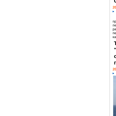
20
п
п
р
п
ка
20