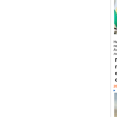
Н
п
А
ли
20