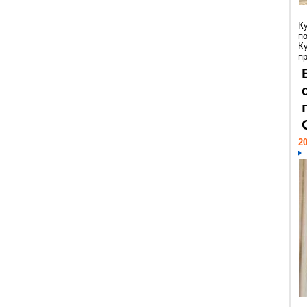
К
п
К
пр
20