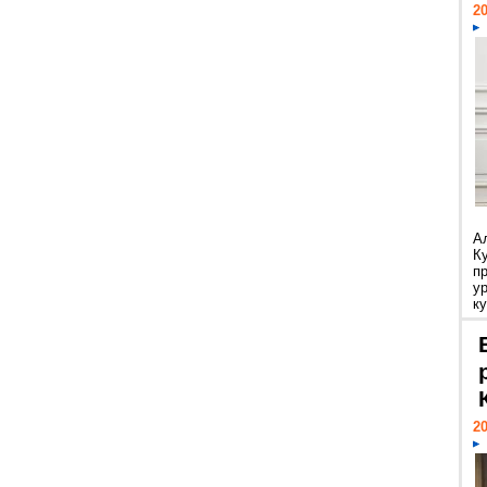
20
А
К
п
у
ку
20