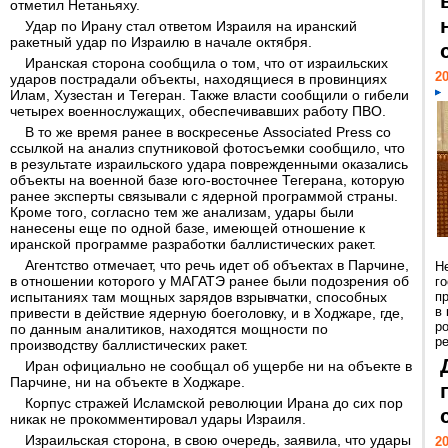
отметил Нетаньяху.
Удар по Ирану стал ответом Израиля на иранский
ракетный удар по Израилю в начале октября.
Иранская сторона сообщила о том, что от израильских
20
ударов пострадали объекты, находящиеся в провинциях
Илам, Хузестан и Тегеран. Также власти сообщили о гибели
четырех военнослужащих, обеспечивавших работу ПВО.
В то же время ранее в воскресенье Associated Press со
ссылкой на анализ спутниковой фотосъемки сообщило, что
в результате израильского удара поврежденными оказались
объекты на военной базе юго-восточнее Тегерана, которую
ранее эксперты связывали с ядерной программой страны.
Кроме того, согласно тем же анализам, удары были
нанесены еще по одной базе, имеющей отношение к
иранской программе разработки баллистических ракет.
Агентство отмечает, что речь идет об объектах в Парчине,
Н
в отношении которого у МАГАТЭ ранее были подозрения об
г
испытаниях там мощных зарядов взрывчатки, способных
п
в
привести в действие ядерную боеголовку, и в Ходжаре, где,
р
по данным аналитиков, находятся мощности по
ре
производству баллистических ракет.
Иран официально не сообщал об ущербе ни на объекте в
Парчине, ни на объекте в Ходжаре.
Корпус стражей Исламской революции Ирана до сих пор
никак не прокомментировал удары Израиля.
Израильская сторона, в свою очередь, заявила, что удары
20