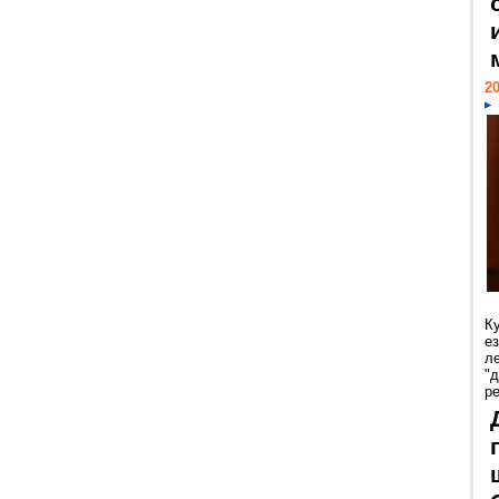
20
К
е
л
"
р