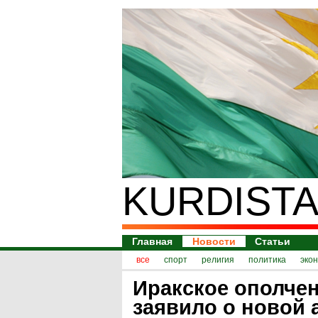
KURDISTA
Главная
Новости
Статьи
все
спорт
религия
политика
эко
Иракское ополче
заявило о новой 