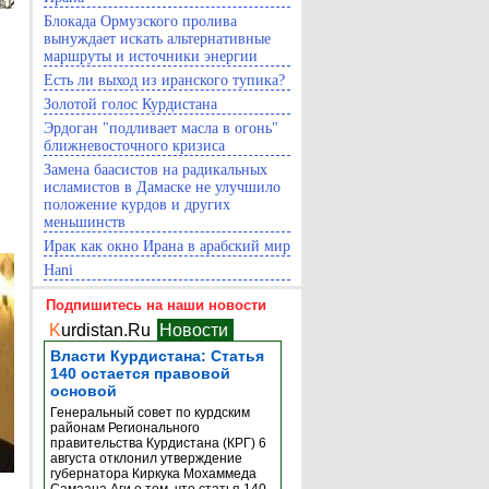
Блокада Ормузского пролива
вынуждает искать альтернативные
маршруты и источники энергии
Есть ли выход из иранского тупика?
Золотой голос Курдистана
Эрдоган "подливает масла в огонь"
ближневосточного кризиса
Замена баасистов на радикальных
исламистов в Дамаске не улучшило
положение курдов и других
меньшинств
Ирак как окно Ирана в арабский мир
Hani
Подпишитесь на наши новости
K
urdistan.Ru
Новости
Власти Курдистана: Статья
140 остается правовой
основой
Генеральный совет по курдским
районам Регионального
правительства Курдистана (КРГ) 6
августа отклонил утверждение
губернатора Киркука Мохаммеда