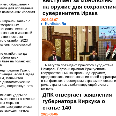
выступает за монополию
и его обращения к
на оружие для сохранения
лога для оправдания
о намерениях Израиля
суверенитета Ирака
2026-08-07
и Израиль заявил о
Kurdistan.Ru
немедленным
 нацелившихся на
вязанная с иранской
тственность за
лю с октября 2023
хвачены израильской
е октября, когда
 убила двух
й базе на Голанских
м.
6 августа президент Иракского Курдистана
Нечирван Барзани призвал Ирак усилить
едупредили Ирак о
государственный контроль над оружием,
лченцев, если Багдад
предотвратить использование своей территори
МИ, Вашингтон
в конфликтах с соседними странами и сохрани
о дипломатические
роль страны как стабилизирующей силы в
сь, подчеркнув, что
регионе.
ДПК отвергает заявления
ильские удары по
ть нанесены в течение
губернатора Киркука о
яты меры по
вает растущие риски
статье 140
ше выходит из-под
2026-08-06