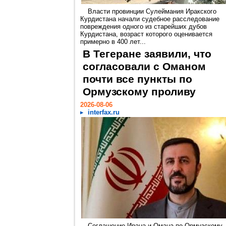
Власти провинции Сулеймания Иракского
Курдистана начали судебное расследование
повреждения одного из старейших дубов
Курдистана, возраст которого оценивается
примерно в 400 лет...
В Тегеране заявили, что
согласовали с Оманом
почти все пункты по
Ормузскому проливу
2026-08-06
interfax.ru
Соглашение Ирана и Омана по Ормузскому