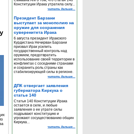
Самаана Аги о том, что статья 140
Конституции Ирака утратила силу...
читать дальше...
Президент Барзани
выступает за монополию на
оружие для сохранения
y
суверенитета Ирака
6 августа президент Иракского
Курдистана Нечирван Барзани
призвал Ирак усилить
государственный контроль над
оружием, предотвратить
использование своей территории в
конфликтах с соседними странами
и сохранить роль страны как
стабилизирующей силы в регионе.
читать дальше...
ДПК отвергает заявления
губернатора Киркука о
статье 140
Статья 140 Конституции Ирака
остается в силе, и любые
заявления о ее утрате силы
подрывают конституцию и
щих
угрожают сосуществованию общин
из
Киркука...
за
читать дальше...