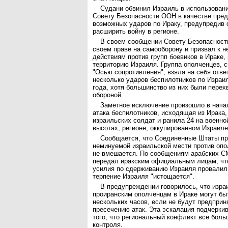
Судани обвинил Израиль в использовани
Совету Безопасности ООН в качестве пред
возможных ударов по Ираку, предупредив 
расширить войну в регионе.
В своем сообщении Совету Безопасност
своем праве на самооборону и призвал к 
действиям против групп боевиков в Ираке,
территорию Израиля. Группа ополченцев, с
"Осью сопротивления", взяла на себя отве
несколько ударов беспилотников по Израи
года, хотя большинство из них были пере
обороной.
Заметное исключение произошло в начал
атака беспилотников, исходящая из Ирака,
израильских солдат и ранила 24 на военно
высотах, регионе, оккупированном Израиле
Сообщается, что Соединенные Штаты пр
неминуемой израильской мести против опо
не вмешается. По сообщениям арабских С
передал иракским официальным лицам, чт
усилия по сдерживанию Израиля провалили
терпение Израиля "истощается".
В предупреждении говорилось, что изра
проиранским ополченцам в Ираке могут бы
нескольких часов, если не будут предприн
пресечению атак. Эта эскалация подчерки
того, что региональный конфликт все боль
контроля.