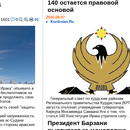
а
140 остается правовой
основой
2026-08-07
1601
0
Kurdistan.Ru
 Ирака" объявило в
 беспилотников на
в продолжить свои
Генеральный совет по курдским районам
татов.
Регионального правительства Курдистана (КРГ
часть своей "защиты
августа отклонил утверждение губернатора
Киркука Мохаммеда Самаана Аги о том, что
шей напряженности,
статья 140 Конституции Ирака утратила силу...
иа ас-Судани
Президент Барзани
со стороны иракских