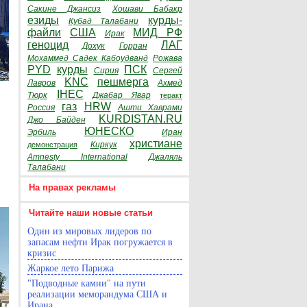
Сакине Джансиз
Хошави Бабакр
езиды
курды-
Кубад Талабани
файли
США
МИД РФ
Ирак
геноцид
ЛАГ
Дохук
Горран
Мохаммед Садек Кабоудванд
Рожава
PYD
курды
ПСК
Сирия
Сергей
KNC
пешмерга
Лавров
Ахмед
IHEC
Тюрк
Джабар Явар
теракт
газ
HRW
Россия
Ашти Хаврами
KURDISTAN.RU
Джо Байден
ЮНЕСКО
Эрбиль
Иран
христиане
Киркук
демонстрация
Amnesty International
Джаляль
Талабани
На правах рекламы
Читайте наши новые статьи
Один из мировых лидеров по
запасам нефти Ирак погружается в
кризис
Жаркое лето Парижа
"Подводные камни" на пути
реализации меморандума США и
Ирана