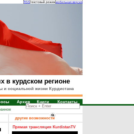
RSS
текстовый режим
мобильная версия
х в курдском регионе
ы и социальной жизни Курдистана
росы
Архив
Книги
Контакты
ранное
другие возможности
Прямая трансляция KurdistanTV
я