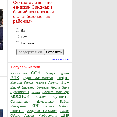
Считаете ли вы, что
езидский Синджар в
ближайшем времени
станет безопасным
районом?
Да
Нет
Не знаю
все опросы
Популярные теги
ООН
Курдистан
Науруз
Турция
РПК
нефть
Нури аль-Малики
BDP
Косрат Расул
Асаиш
выборы
Масуд Барзани
Лейла Зана
беженцы
Сулеймания
Бретт Мак-Герк
ислам
МООНСИ
сунниты
Анфаль
Селахаттин Демирташ
Вадим
КРГ
Макаренко
Бахман Гобади
шииты
Абдулла Оджалан
Барак
ДПК
Обама
Альянс Курдистана