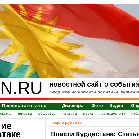
N.RU
новостной сайт о события
ежедневные новости политики, культур
Представительство
Диаспора
Фото
Видео
Оп
номика
природа
общество
культура
наука
происшествия
изб
еще в рубрике
ние
атаке
Власти Курдистана: Стать