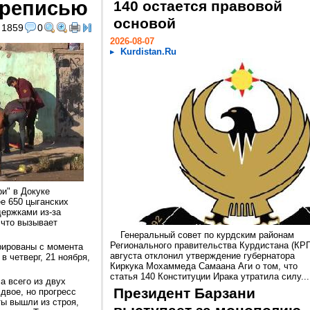
ереписью
140 остается правовой
основой
1859
0
2026-08-07
Kurdistan.Ru
и" в Докуке
е 650 цыганских
держками из-за
 что вызывает
Генеральный совет по курдским районам
Регионального правительства Курдистана (КРГ
трированы с момента
августа отклонил утверждение губернатора
в четверг, 21 ноября,
Киркука Мохаммеда Самаана Аги о том, что
статья 140 Конституции Ирака утратила силу...
а всего из двух
Президент Барзани
двое, но прогресс
ы вышли из строя,