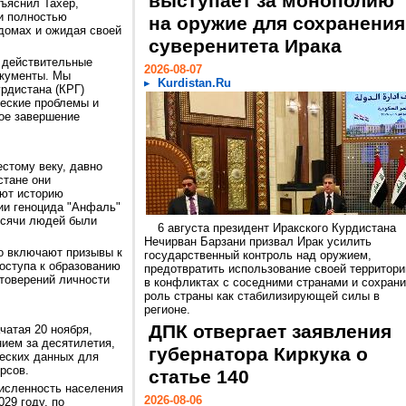
выступает за монополию
ъяснил Тахер,
ли полностью
на оружие для сохранения
 домах и ожидая своей
суверенитета Ирака
ь действительные
2026-08-07
окументы. Мы
Kurdistan.Ru
рдистана (КРГ)
еские проблемы и
ое завершение
естому веку, давно
стане они
яют историю
ии геноцида "Анфаль"
ысячи людей были
6 августа президент Иракского Курдистана
Нечирван Барзани призвал Ирак усилить
о включают призывы к
государственный контроль над оружием,
ступа к образованию
предотвратить использование своей территори
стоверений личности
в конфликтах с соседними странами и сохрани
роль страны как стабилизирующей силы в
регионе.
ДПК отвергает заявления
чатая 20 ноября,
ием за десятилетия,
губернатора Киркука о
еских данных для
рсов.
статье 140
численность населения
2026-08-06
029 году, по