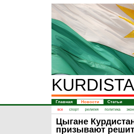
KURDISTA
Главная
Новости
Статьи
все
спорт
религия
политика
эко
Цыгане Курдиста
призывают реши