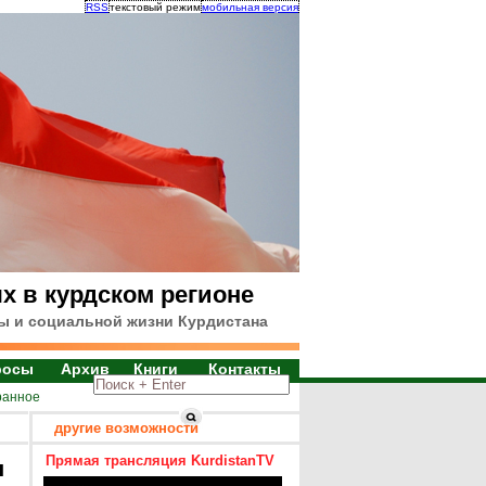
RSS
текстовый режим
мобильная версия
х в курдском регионе
ы и социальной жизни Курдистана
росы
Архив
Книги
Контакты
ранное
другие возможности
Прямая трансляция KurdistanTV
я