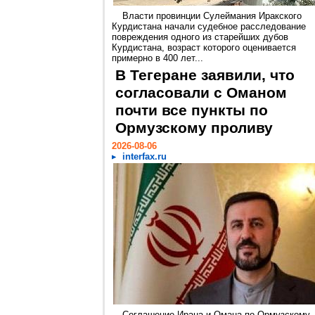
Власти провинции Сулеймания Иракского
Курдистана начали судебное расследование
повреждения одного из старейших дубов
Курдистана, возраст которого оценивается
примерно в 400 лет...
В Тегеране заявили, что
согласовали с Оманом
почти все пункты по
Ормузскому проливу
2026-08-06
interfax.ru
Соглашение Ирана и Омана по Ормузскому