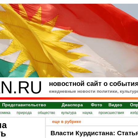
N.RU
новостной сайт о события
ежедневные новости политики, культур
Представительство
Диаспора
Фото
Видео
Оп
номика
природа
общество
культура
наука
происшествия
изб
еще в рубрике
на
ть
Власти Курдистана: Стать