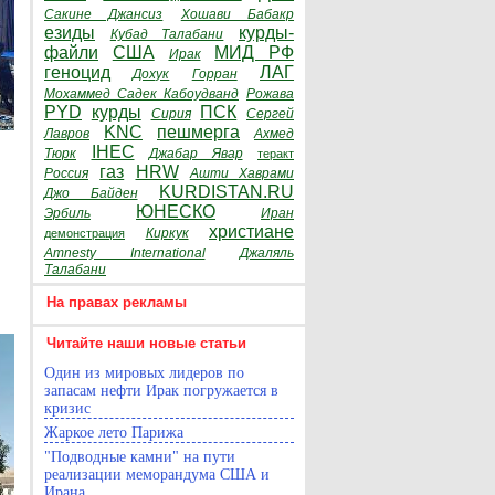
Сакине Джансиз
Хошави Бабакр
езиды
курды-
Кубад Талабани
файли
США
МИД РФ
Ирак
геноцид
ЛАГ
Дохук
Горран
Мохаммед Садек Кабоудванд
Рожава
PYD
курды
ПСК
Сирия
Сергей
KNC
пешмерга
Лавров
Ахмед
IHEC
Тюрк
Джабар Явар
теракт
газ
HRW
Россия
Ашти Хаврами
KURDISTAN.RU
Джо Байден
ЮНЕСКО
Эрбиль
Иран
христиане
Киркук
демонстрация
Amnesty International
Джаляль
Талабани
На правах рекламы
Читайте наши новые статьи
Один из мировых лидеров по
запасам нефти Ирак погружается в
кризис
Жаркое лето Парижа
"Подводные камни" на пути
реализации меморандума США и
Ирана