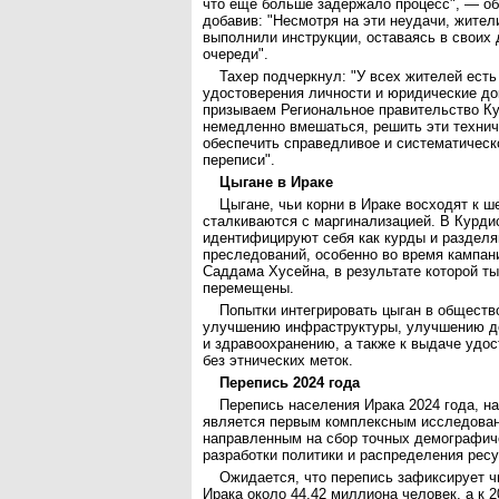
что еще больше задержало процесс", — об
добавив: "Несмотря на эти неудачи, жите
выполнили инструкции, оставаясь в своих
очереди".
Тахер подчеркнул: "У всех жителей ест
удостоверения личности и юридические д
призываем Региональное правительство Ку
немедленно вмешаться, решить эти технич
обеспечить справедливое и систематическ
переписи".
Цыгане в Ираке
Цыгане, чьи корни в Ираке восходят к ш
сталкиваются с маргинализацией. В Курди
идентифицируют себя как курды и раздел
преследований, особенно во время кампан
Саддама Хусейна, в результате которой т
перемещены.
Попытки интегрировать цыган в обществ
улучшению инфраструктуры, улучшению до
и здравоохранению, а также к выдаче удо
без этнических меток.
Перепись 2024 года
Перепись населения Ирака 2024 года, на
является первым комплексным исследован
направленным на сбор точных демографич
разработки политики и распределения ресу
Ожидается, что перепись зафиксирует 
Ирака около 44,42 миллиона человек, а к 2