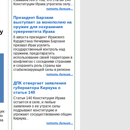
Самаана Аги о том, что статья 140
Конституции Ирака утратила силу...
читать дальше...
Президент Барзани
выступает за монополию на
оружие для сохранения
y
суверенитета Ирака
6 августа президент Иракского
Курдистана Нечирван Барзани
призвал Ирак усилить
государственный контроль над
оружием, предотвратить
использование своей территории в
конфликтах с соседними странами
и сохранить роль страны как
стабилизирующей силы в регионе.
читать дальше...
ДПК отвергает заявления
губернатора Киркука о
статье 140
Статья 140 Конституции Ирака
остается в силе, и любые
заявления о ее утрате силы
подрывают конституцию и
щих
угрожают сосуществованию общин
из
Киркука...
за
читать дальше...