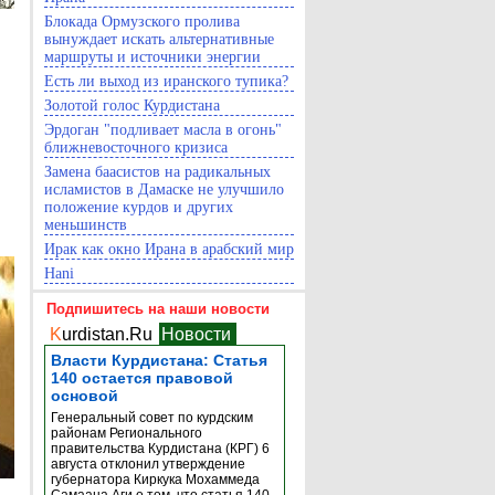
Блокада Ормузского пролива
вынуждает искать альтернативные
маршруты и источники энергии
Есть ли выход из иранского тупика?
Золотой голос Курдистана
Эрдоган "подливает масла в огонь"
ближневосточного кризиса
Замена баасистов на радикальных
исламистов в Дамаске не улучшило
положение курдов и других
меньшинств
Ирак как окно Ирана в арабский мир
Hani
Подпишитесь на наши новости
K
urdistan.Ru
Новости
Власти Курдистана: Статья
140 остается правовой
основой
Генеральный совет по курдским
районам Регионального
правительства Курдистана (КРГ) 6
августа отклонил утверждение
губернатора Киркука Мохаммеда