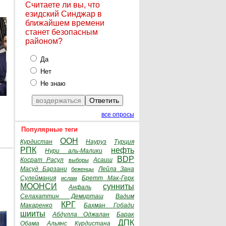
Считаете ли вы, что
езидский Синджар в
ближайшем времени
станет безопасным
районом?
Да
Нет
Не знаю
все опросы
Популярные теги
ООН
Курдистан
Науруз
Турция
РПК
нефть
Нури аль-Малики
BDP
Косрат Расул
Асаиш
выборы
Масуд Барзани
Лейла Зана
беженцы
Сулеймания
Бретт Мак-Герк
ислам
МООНСИ
сунниты
Анфаль
Селахаттин Демирташ
Вадим
КРГ
Макаренко
Бахман Гобади
шииты
Абдулла Оджалан
Барак
ДПК
Обама
Альянс Курдистана