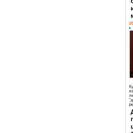
20
К
е
л
"
р