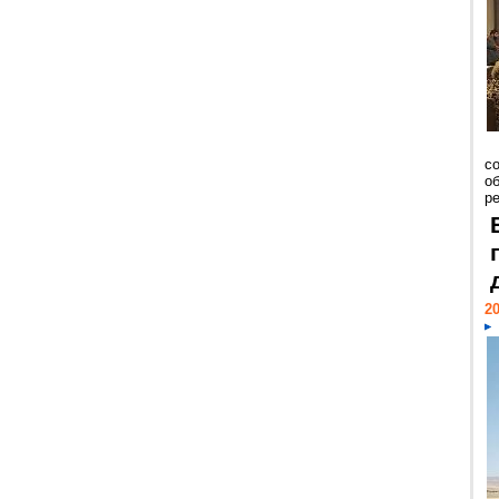
со
о
ре
20