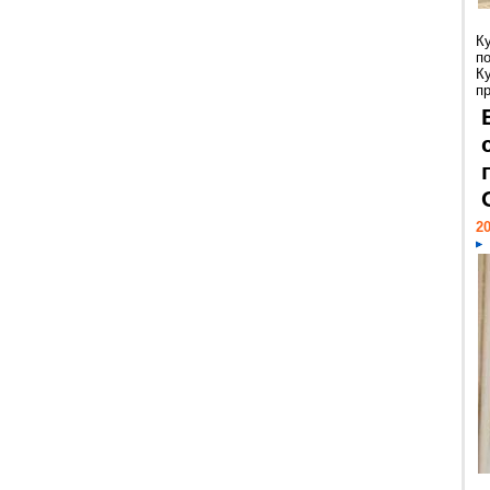
К
п
К
пр
20