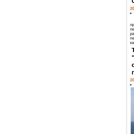
20
п
п
р
п
ка
20