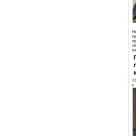
Н
п
п
о
ез
20