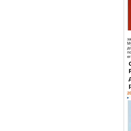
з
М
д
п
ег
20