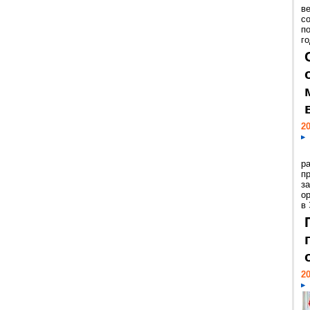
ве
с
п
го
20
р
пр
з
о
в
20