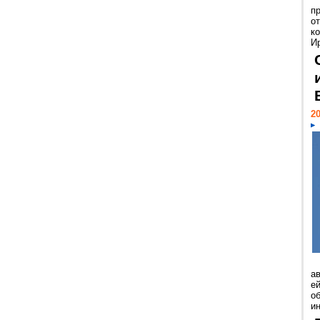
п
о
к
И
20
а
ей
о
и