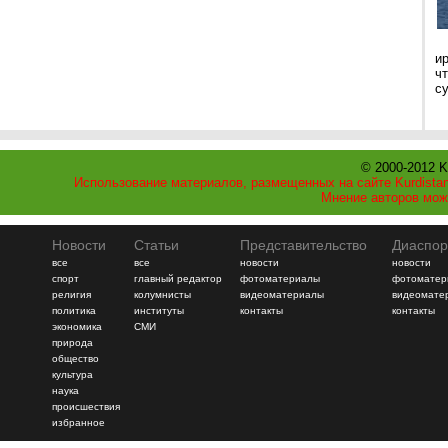
и
ч
с
© 2000-2012 K
Использование материалов, размещенных на сайте Kurdistan
Мнение авторов мож
Новости
Статьи
Представительство
Диаспор
все
все
новости
новости
спорт
главный редактор
фотоматериалы
фотоматер
религия
колумнисты
видеоматериалы
видеомате
политика
институты
контакты
контакты
экономика
СМИ
природа
общество
культура
наука
происшествия
избранное