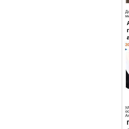
Д
м
20
у
ос
Ar