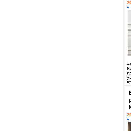
20
А
К
п
у
ку
20