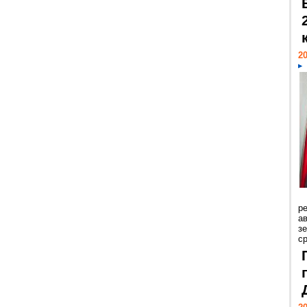
20
р
ав
з
с