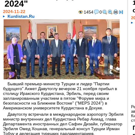
2024"
2024-11-22
1454
0
Kurdistan.Ru
20
Бывший премьер-министр Турции и лидер "Партии
будущего" Ахмет Давутоглу вечером 21 ноября прибыл в
столицу Иракского Курдистана, Эрбиль, перед своим
запланированным участием в пятом "Форуме мира и
безопасности на Ближнем Востоке" ("MEPS 2024") в
Р
Американском университете Курдистана в Дохуке.
а
Давутоглу встречали в международном аэропорту Эрбиля
К
министр внутренних дел Курдистана Ребар Ахмад, глава
ст
Департамента иностранных дел Сафин Дизайи, губернатор
Эрбиля Омед Хошнав, генеральный консул Турции Ирман
Тобчу и делегация турецких парламентариев.