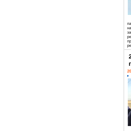
п
н
з
р
п
ре
20