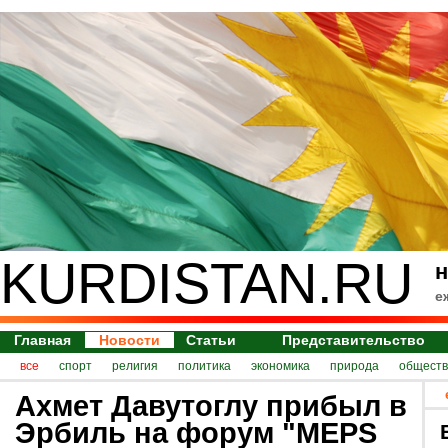
KURDISTAN.RU
н
е
Главная
Новости
Статьи
Представительство
все
спорт
религия
политика
экономика
природа
обществ
Ахмет Давутоглу прибыл в
Эрбиль на форум "MEPS