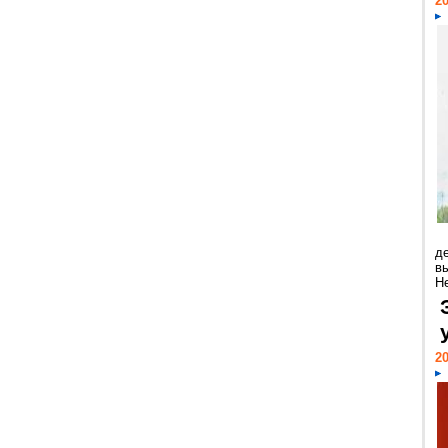
20
д
в
Н
20