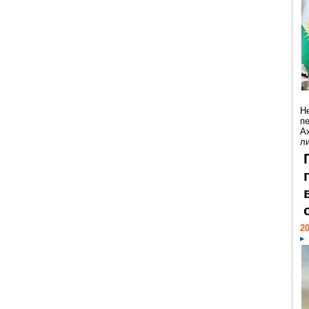
Н
п
А
ли
20