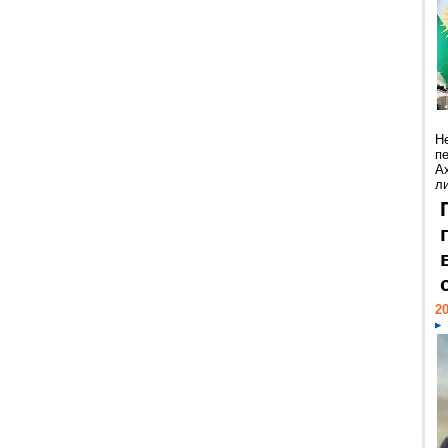
Н
п
А
ли
20