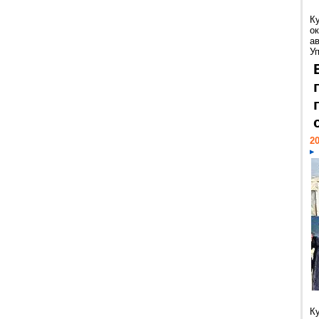
К
ок
а
У
20
К