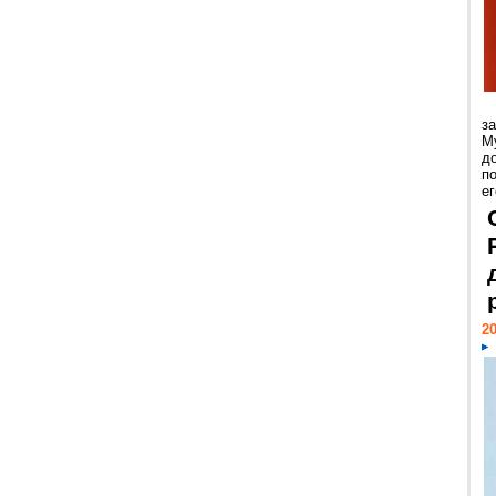
з
М
д
п
ег
20