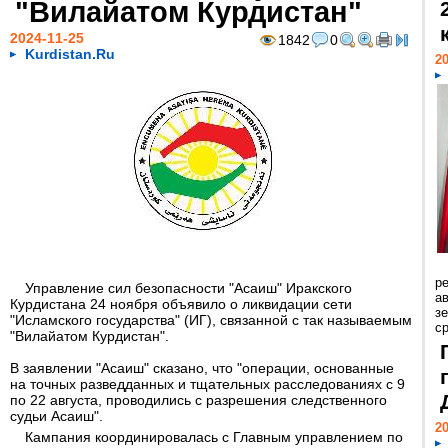
"Вилайатом Курдистан"
2024-11-25
1842
0
Kurdistan.Ru
20
р
Управление сил безопасности "Асаиш" Иракского
ав
Курдистана 24 ноября объявило о ликвидации сети
з
"Исламского государства" (ИГ), связанной с так называемым
с
"Вилайатом Курдистан".
В заявлении "Асаиш" сказано, что "операции, основанные
на точных разведданных и тщательных расследованиях с 9
по 22 августа, проводились с разрешения следственного
судьи Асаиш".
20
Кампания координировалась с Главным управлением по