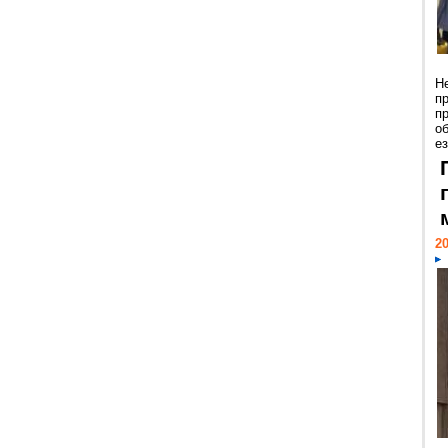
Н
п
п
о
ез
20