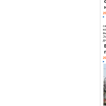
20
с
к
в
Jo
дн
20