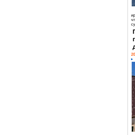
и
ч
с
20