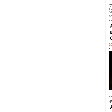
к
в
р
р
с
20
п
к