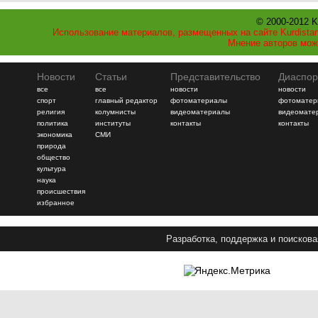
© 2000-2012 K
Использование материалов, размещенных на сайте Kurdistan
Мнение авторов мож
Новости
Статьи
Представительство
Диаспор
все
все
новости
новости
спорт
главный редактор
фотоматериалы
фотоматер
религия
колумнисты
видеоматериалы
видеомате
политика
институты
контакты
контакты
экономика
СМИ
природа
общество
культура
наука
происшествия
избранное
Разработка, поддержка и поискова