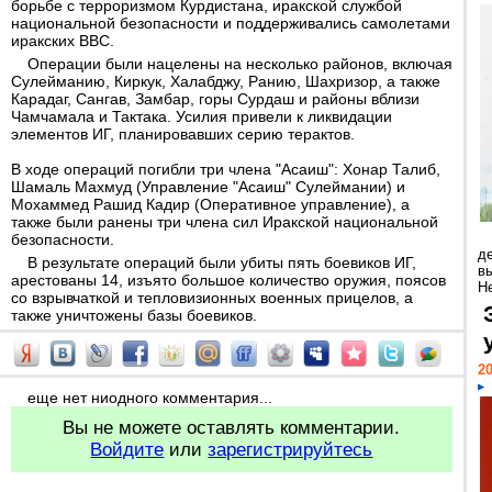
борьбе с терроризмом Курдистана, иракской службой
национальной безопасности и поддерживались самолетами
иракских ВВС.
Операции были нацелены на несколько районов, включая
Сулейманию, Киркук, Халабджу, Ранию, Шахризор, а также
Карадаг, Сангав, Замбар, горы Сурдаш и районы вблизи
Чамчамала и Тактака. Усилия привели к ликвидации
элементов ИГ, планировавших серию терактов.
В ходе операций погибли три члена "Асаиш": Хонар Талиб,
Шамаль Махмуд (Управление "Асаиш" Сулеймании) и
Мохаммед Рашид Кадир (Оперативное управление), а
также были ранены три члена сил Иракской национальной
безопасности.
д
В результате операций были убиты пять боевиков ИГ,
в
арестованы 14, изъято большое количество оружия, поясов
Н
со взрывчаткой и тепловизионных военных прицелов, а
также уничтожены базы боевиков.
20
еще нет ниодного комментария...
Вы не можете оставлять комментарии.
Войдите
или
зарегистрируйтесь