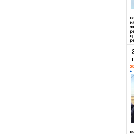
п
н
з
р
п
ре
20
ве