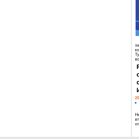
з
к
Т
во
20
Н
в
о