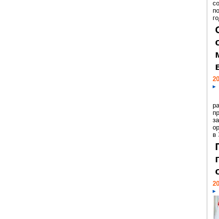
с
п
го
20
р
пр
з
о
в
20