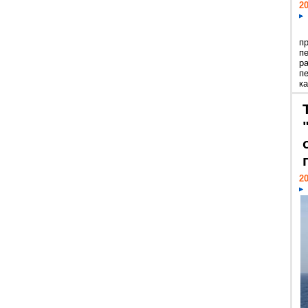
20
п
п
р
п
ка
20