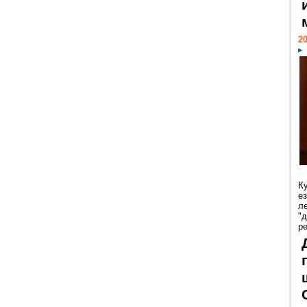
20
К
е
л
"
р