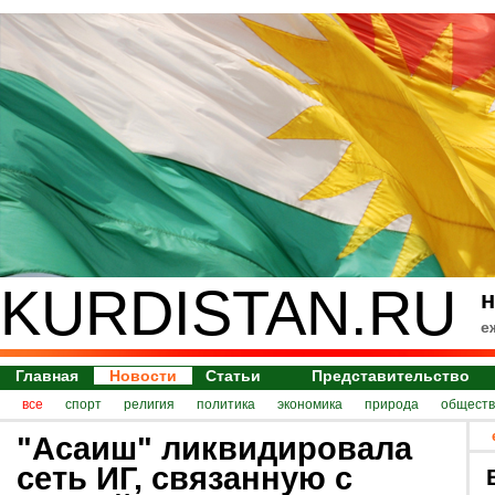
KURDISTAN.RU
н
е
Главная
Новости
Статьи
Представительство
все
спорт
религия
политика
экономика
природа
обществ
"Асаиш" ликвидировала
сеть ИГ, связанную с