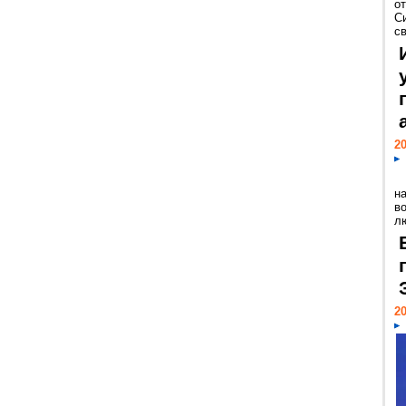
о
С
св
20
н
в
лю
20