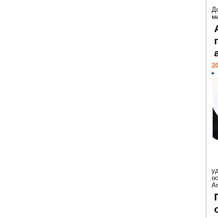
Д
м
20
у
ос
Ar