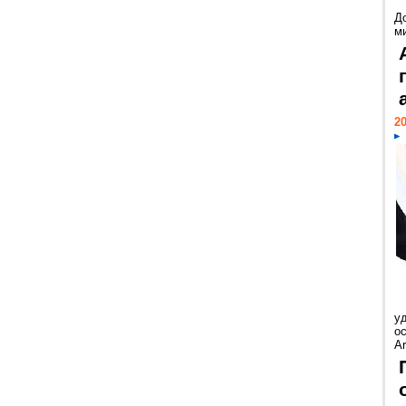
Д
м
20
у
ос
Ar