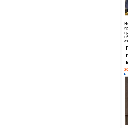
Н
п
п
о
ез
20