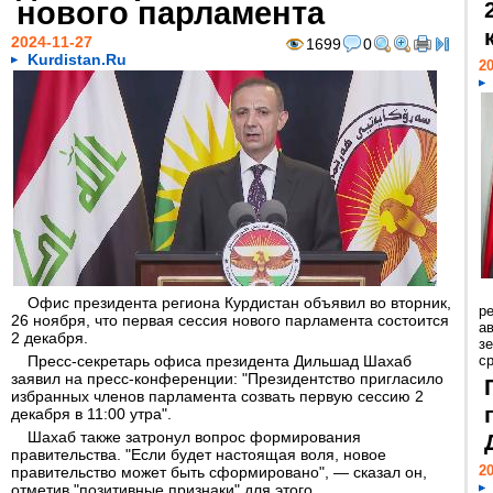
нового парламента
2024-11-27
1699
0
Kurdistan.Ru
20
Офис президента региона Курдистан объявил во вторник,
р
26 ноября, что первая сессия нового парламента состоится
ав
2 декабря.
з
Пресс-секретарь офиса президента Дильшад Шахаб
с
заявил на пресс-конференции: "Президентство пригласило
избранных членов парламента созвать первую сессию 2
декабря в 11:00 утра".
Шахаб также затронул вопрос формирования
правительства. "Если будет настоящая воля, новое
20
правительство может быть сформировано", — сказал он,
отметив "позитивные признаки" для этого.