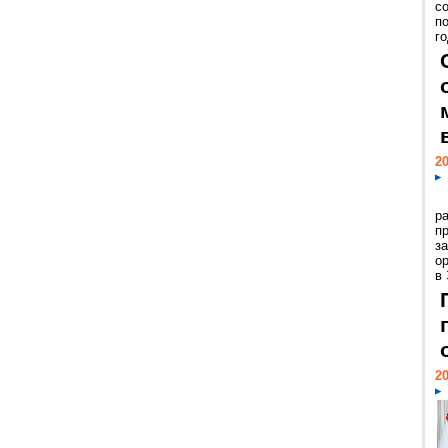
с
п
го
20
р
пр
з
о
в
20