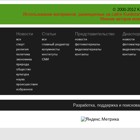
© 2000-2012 K
Использование материалов, размещенных на сайте Kurdistan
Мнение авторов мож
Новости
Статьи
Представительство
Диаспор
все
все
новости
новости
спорт
главный редактор
фотоматериалы
фотоматер
религия
колумнисты
видеоматериалы
видеомате
политика
институты
контакты
контакты
экономика
СМИ
природа
общество
культура
наука
происшествия
избранное
Разработка, поддержка и поискова