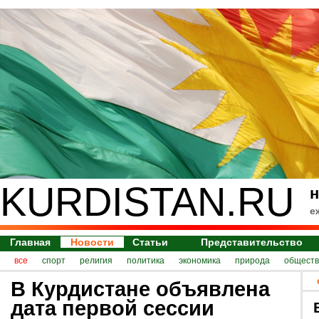
KURDISTAN.RU
н
е
Главная
Новости
Статьи
Представительство
все
спорт
религия
политика
экономика
природа
обществ
В Курдистане объявлена
дата первой сессии