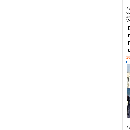
К
ок
а
У
20
К