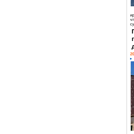
и
ч
с
20