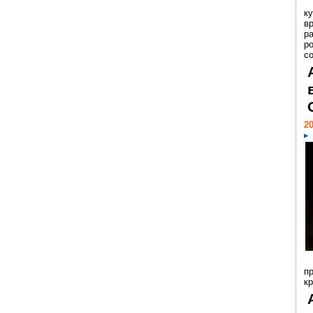
к
в
р
р
с
20
п
к