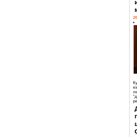
20
К
е
л
"
р