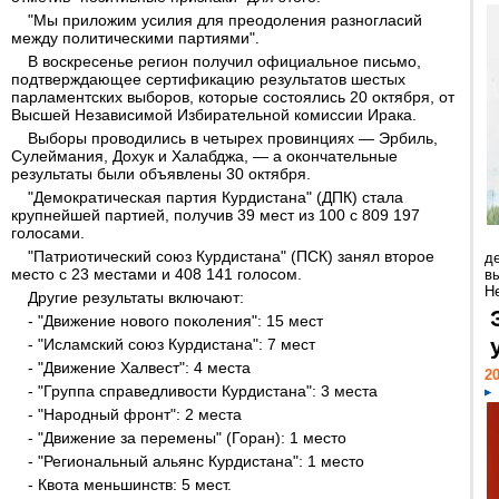
"Мы приложим усилия для преодоления разногласий
между политическими партиями".
В воскресенье регион получил официальное письмо,
подтверждающее сертификацию результатов шестых
парламентских выборов, которые состоялись 20 октября, от
Высшей Независимой Избирательной комиссии Ирака.
Выборы проводились в четырех провинциях — Эрбиль,
Сулеймания, Дохук и Халабджа, — а окончательные
результаты были объявлены 30 октября.
"Демократическая партия Курдистана" (ДПК) стала
крупнейшей партией, получив 39 мест из 100 с 809 197
голосами.
"Патриотический союз Курдистана" (ПСК) занял второе
д
место с 23 местами и 408 141 голосом.
в
Н
Другие результаты включают:
- "Движение нового поколения": 15 мест
- "Исламский союз Курдистана": 7 мест
- "Движение Халвест": 4 места
20
- "Группа справедливости Курдистана": 3 места
- "Народный фронт": 2 места
- "Движение за перемены" (Горан): 1 место
- "Региональный альянс Курдистана": 1 место
- Квота меньшинств: 5 мест.