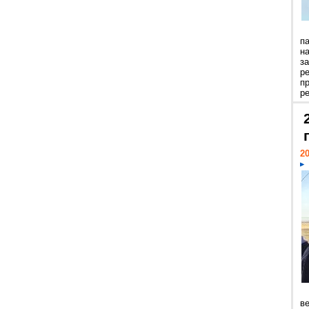
п
н
з
р
п
ре
20
ве