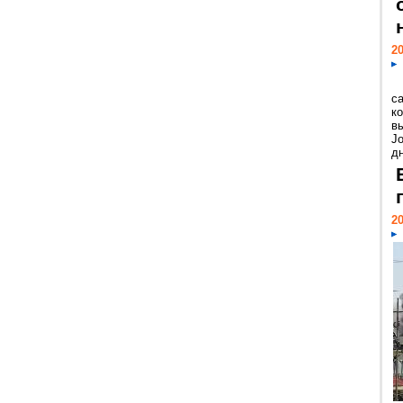
20
с
к
в
Jo
дн
20