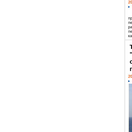
20
п
п
р
п
ка
20