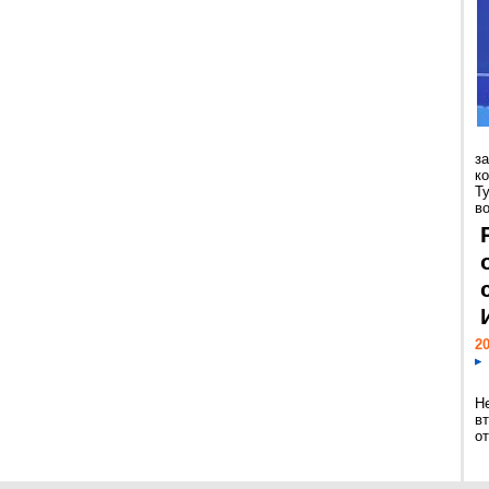
з
к
Т
во
20
Н
в
о