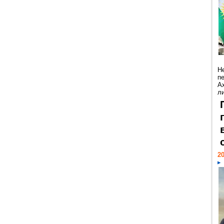
Н
п
А
ли
20