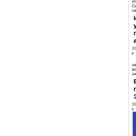
о
С
св
20
н
в
лю
20