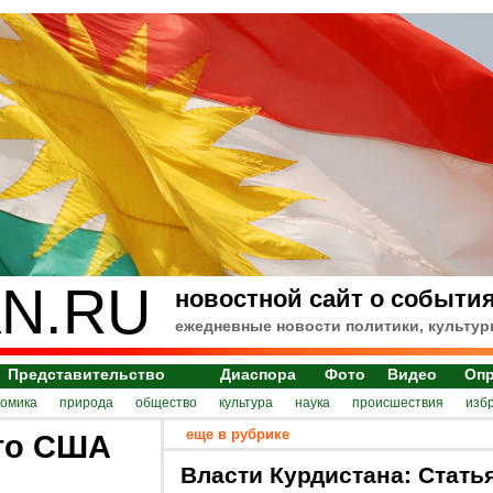
N.RU
новостной сайт о события
ежедневные новости политики, культур
Представительство
Диаспора
Фото
Видео
Оп
номика
природа
общество
культура
наука
происшествия
изб
еще в рубрике
что США
Власти Курдистана: Стать