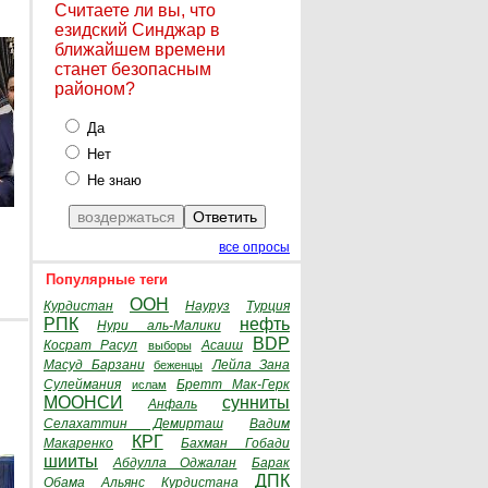
Считаете ли вы, что
езидский Синджар в
ближайшем времени
станет безопасным
районом?
Да
Нет
Не знаю
все опросы
Популярные теги
ООН
Курдистан
Науруз
Турция
РПК
нефть
Нури аль-Малики
BDP
Косрат Расул
Асаиш
выборы
Масуд Барзани
Лейла Зана
беженцы
Сулеймания
Бретт Мак-Герк
ислам
МООНСИ
сунниты
Анфаль
Селахаттин Демирташ
Вадим
КРГ
Макаренко
Бахман Гобади
шииты
Абдулла Оджалан
Барак
ДПК
Обама
Альянс Курдистана