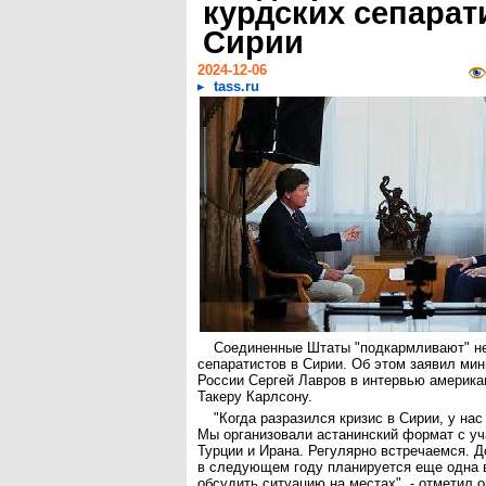
курдских сепарат
Сирии
2024-12-06
tass.ru
Соединенные Штаты "подкармливают" не
сепаратистов в Сирии. Об этом заявил ми
России Сергей Лавров в интервью америк
Такеру Карлсону.
"Когда разразился кризис в Сирии, у на
Мы организовали астанинский формат с уч
Турции и Ирана. Регулярно встречаемся. Д
в следующем году планируется еще одна 
обсудить ситуацию на местах", - отметил о