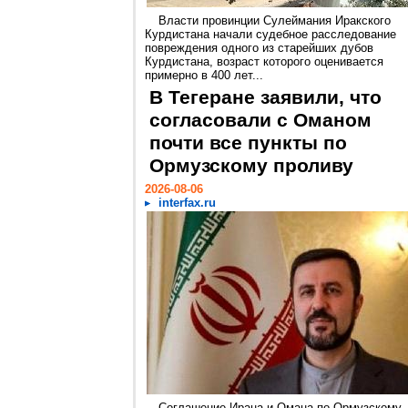
Власти провинции Сулеймания Иракского
Курдистана начали судебное расследование
повреждения одного из старейших дубов
Курдистана, возраст которого оценивается
примерно в 400 лет...
В Тегеране заявили, что
согласовали с Оманом
почти все пункты по
Ормузскому проливу
2026-08-06
interfax.ru
Соглашение Ирана и Омана по Ормузскому