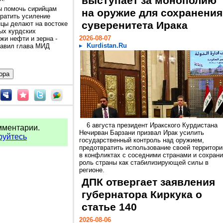
выступает за монополию
ы помочь сирийцам
на оружие для сохранения
вратить усиление
суверенитета Ирака
нцы делают на востоке
ых курдских
2026-08-07
жи нефти и зерна -
Kurdistan.Ru
обавил глава МИД
6 августа президент Иракского Курдистана
мментарии.
Нечирван Барзани призвал Ирак усилить
руйтесь
государственный контроль над оружием,
предотвратить использование своей территори
в конфликтах с соседними странами и сохрани
роль страны как стабилизирующей силы в
регионе.
ДПК отвергает заявления
губернатора Киркука о
статье 140
2026-08-06