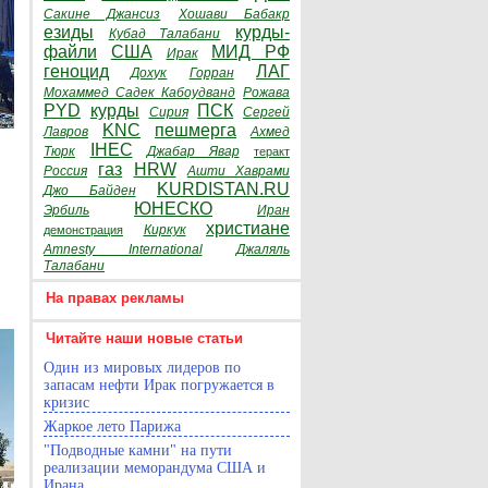
Сакине Джансиз
Хошави Бабакр
езиды
курды-
Кубад Талабани
файли
США
МИД РФ
Ирак
геноцид
ЛАГ
Дохук
Горран
Мохаммед Садек Кабоудванд
Рожава
PYD
курды
ПСК
Сирия
Сергей
KNC
пешмерга
Лавров
Ахмед
IHEC
Тюрк
Джабар Явар
теракт
газ
HRW
Россия
Ашти Хаврами
KURDISTAN.RU
Джо Байден
ЮНЕСКО
Эрбиль
Иран
христиане
Киркук
демонстрация
Amnesty International
Джаляль
Талабани
На правах рекламы
Читайте наши новые статьи
Один из мировых лидеров по
запасам нефти Ирак погружается в
кризис
Жаркое лето Парижа
"Подводные камни" на пути
реализации меморандума США и
Ирана