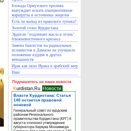
Блокада Ормузского пролива
вынуждает искать альтернативные
маршруты и источники энергии
Есть ли выход из иранского тупика?
Золотой голос Курдистана
Эрдоган "подливает масла в огонь"
ближневосточного кризиса
Замена баасистов на радикальных
исламистов в Дамаске не улучшило
положение курдов и других
меньшинств
Ирак как окно Ирана в арабский мир
Hani
Подпишитесь на наши новости
K
urdistan.Ru
Новости
Власти Курдистана: Статья
140 остается правовой
основой
Генеральный совет по курдским
районам Регионального
правительства Курдистана (КРГ) 6
августа отклонил утверждение
губернатора Киркука Мохаммеда