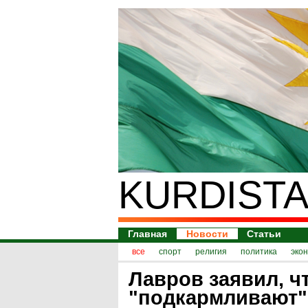
KURDISTA
Главная
Новости
Статьи
все
спорт
религия
политика
эко
Лавров заявил, 
"подкармливают"