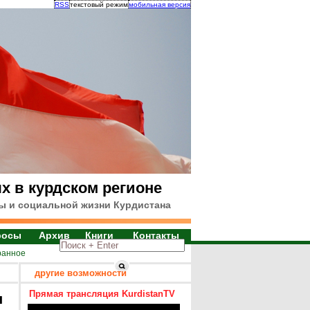
RSS
текстовый режим
мобильная версия
х в курдском регионе
ы и социальной жизни Курдистана
росы
Архив
Книги
Контакты
ранное
другие возможности
Прямая трансляция KurdistanTV
я