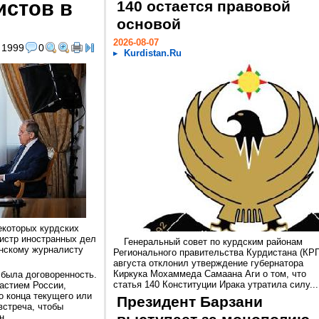
истов в
140 остается правовой
основой
2026-08-07
1999
0
Kurdistan.Ru
которых курдских
нистр иностранных дел
Генеральный совет по курдским районам
анскому журналисту
Регионального правительства Курдистана (КРГ
августа отклонил утверждение губернатора
Киркука Мохаммеда Самаана Аги о том, что
с была договоренность.
статья 140 Конституции Ирака утратила силу...
астием России,
о конца текущего или
Президент Барзани
встреча, чтобы
н.