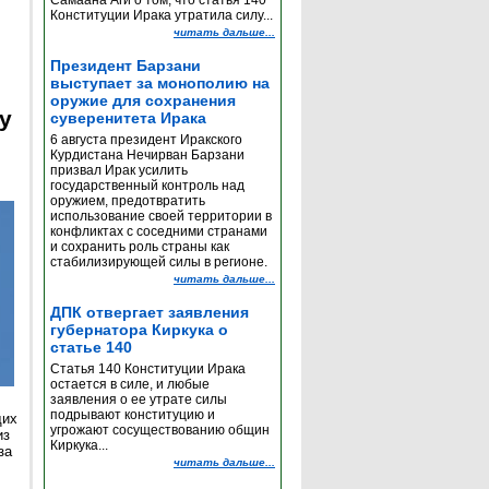
Самаана Аги о том, что статья 140
Конституции Ирака утратила силу...
читать дальше...
Президент Барзани
выступает за монополию на
оружие для сохранения
y
суверенитета Ирака
6 августа президент Иракского
Курдистана Нечирван Барзани
призвал Ирак усилить
государственный контроль над
оружием, предотвратить
использование своей территории в
конфликтах с соседними странами
и сохранить роль страны как
стабилизирующей силы в регионе.
читать дальше...
ДПК отвергает заявления
губернатора Киркука о
статье 140
Статья 140 Конституции Ирака
остается в силе, и любые
заявления о ее утрате силы
подрывают конституцию и
щих
угрожают сосуществованию общин
из
Киркука...
за
читать дальше...