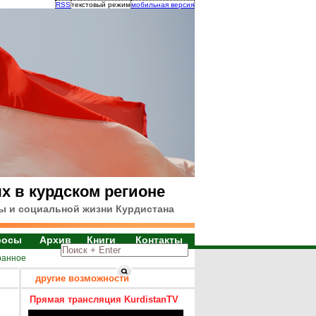
RSS
текстовый режим
мобильная версия
х в курдском регионе
ы и социальной жизни Курдистана
росы
Архив
Книги
Контакты
ранное
другие возможности
Прямая трансляция KurdistanTV