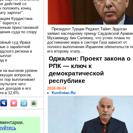
ых действий со
ы положить конец
ату зарплат".
жащим Курдистана
Г борется с
енным приостановкой
Президент Турции Реджеп Тайип Эрдоган
ешения суда по спору
заявил наследному принцу Саудовской Арави
Мухаммеду бин Салману, что успех плана по
овный суд Ирака
достижению мира в секторе Газа зависит от
ые о заработной
полного выполнения Израилем обязательств п
рдского региона в
его второму этапу...
выплат
Оджалан: Проект закона о
ад в
РПК — ключ к
чи на высоком уровне
демократической
екущих вопросов,
ех пор выплачивает
республике
езультате чего
ых доходов и его
2026-08-04
е в 12,6%.
Kurdistan.Ru
мментарии.
руйтесь