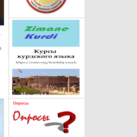
и
о
Опросы