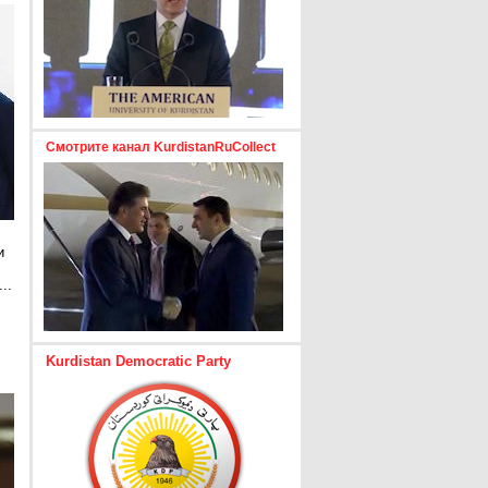
Смотрите канал KurdistanRuCollect
и
..
е
Kurdistan Democratic Party