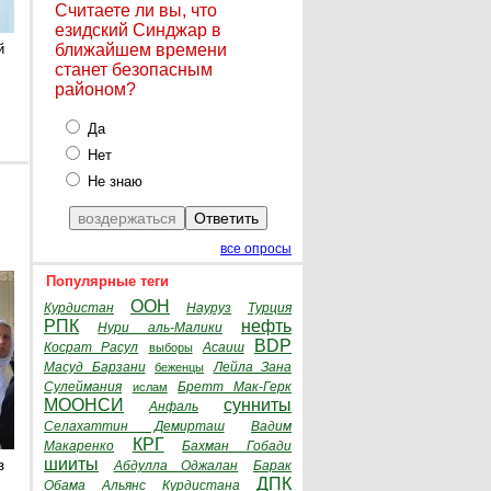
Считаете ли вы, что
езидский Синджар в
й
ближайшем времени
станет безопасным
районом?
Да
Нет
Не знаю
все опросы
Популярные теги
ООН
Курдистан
Науруз
Турция
РПК
нефть
Нури аль-Малики
BDP
Косрат Расул
Асаиш
выборы
Масуд Барзани
Лейла Зана
беженцы
Сулеймания
Бретт Мак-Герк
ислам
МООНСИ
сунниты
Анфаль
Селахаттин Демирташ
Вадим
КРГ
Макаренко
Бахман Гобади
шииты
з
Абдулла Оджалан
Барак
ДПК
Обама
Альянс Курдистана