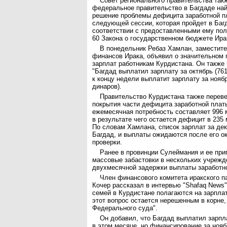
Совет регионального правительства так
федеральное правительство в Багдаде най
решение проблемы дефицита заработной п
следующей сессии, которая пройдет в Багд
соответствии с предоставленными ему пол
60 Закона о государственном бюджете Ира
В понедельник Ребаз Хамлан, заместит
финансов Ирака, объявил о значительном 
зарплат работникам Курдистана. Он также 
"Багдад выплатил зарплату за октябрь (76
к концу недели выплатит зарплату за нояб
динаров).
Правительство Курдистана также перев
покрытия части дефицита заработной плат
ежемесячная потребность составляет 996 
в результате чего остается дефицит в 235
По словам Хамлана, список зарплат за де
Багдад, и выплаты ожидаются после его о
проверки.
Ранее в провинции Сулеймания и ее пр
массовые забастовки в нескольких учрежд
двухмесячной задержки выплаты заработн
Член финансового комитета иракского 
Кочер рассказал в интервью "Shafaq News"
семей в Курдистане полагаются на зарплат
этот вопрос остается нерешенным в корне,
Федерального суда".
Он добавил, что Багдад выплатил зарпл
в этом месяце, но финансирование за нояб