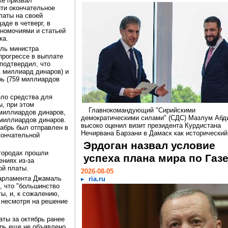
же призвал
ти окончательное
латы на своей
аде в четверг, в
номочиями и статьей
ка.
ель министра
прогрессе в выплате
подтвердил, что
1 миллиард динаров) и
рь (759 миллиардов
ело средства для
ы, при этом
Главнокомандующий "Сирийскими
миллиардов динаров,
демократическими силами" (СДС) Мазлум Абд
 миллиардов динаров.
высоко оценил визит президента Курдистана
кабрь был отправлен в
Нечирвана Барзани в Дамаск как исторический.
кончательной
Эрдоган назвал условие
игородах прошли
успеха плана мира по Газ
ениях из-за
ой платы.
2026-08-05
парламента Джамаль
ria.ru
, что "большинство
ы, и, к сожалению,
 несмотря на решение
аты за октябрь ранее
рь еще не объявлено,