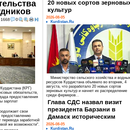
тельства
20 новых сортов зерновы
удников
культур
2026-08-05
1668
0
Kurdistan.Ru
Министерство сельского хозяйства и водны
ресурсов Курдистана объявило во вторник, 4
августа, что разработало 20 новых сортов
 Курдистана (КРГ)
зерновых культур и начнет их распределение
нсовых обязательств,
среди фермеров...
гдада предоставления
Глава СДС назвал визит
ы зарплат
президента Барзани в
продолжает свои
Дамаск историческим
о предоставлению
 перевода заработной
2026-08-05
рвой же возможности".
Kurdistan.Ru