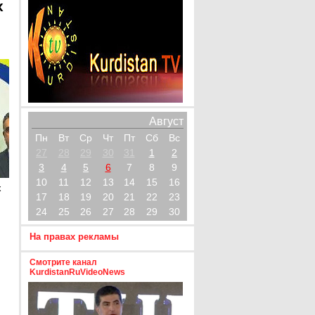
х
Август
Пн
Вт
Ср
Чт
Пт
Сб
Вс
27
28
29
30
31
1
2
3
4
5
6
7
8
9
10
11
12
13
14
15
16
х
17
18
19
20
21
22
23
24
25
26
27
28
29
30
На правах рекламы
Смотрите канал
KurdistanRuVideoNews