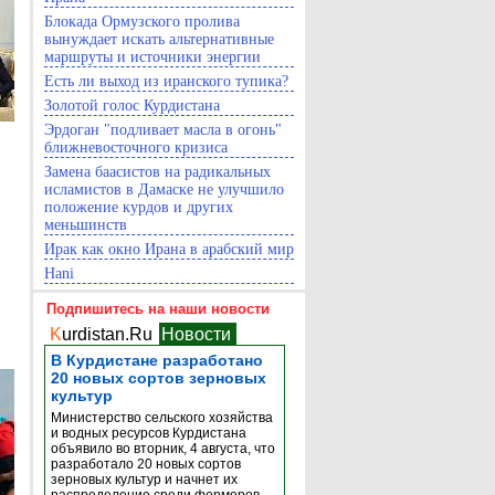
Блокада Ормузского пролива
вынуждает искать альтернативные
маршруты и источники энергии
Есть ли выход из иранского тупика?
Золотой голос Курдистана
Эрдоган "подливает масла в огонь"
ближневосточного кризиса
Замена баасистов на радикальных
исламистов в Дамаске не улучшило
положение курдов и других
меньшинств
Ирак как окно Ирана в арабский мир
Hani
Подпишитесь на наши новости
K
urdistan.Ru
Новости
В Курдистане разработано
20 новых сортов зерновых
культур
Министерство сельского хозяйства
и водных ресурсов Курдистана
объявило во вторник, 4 августа, что
разработало 20 новых сортов
зерновых культур и начнет их