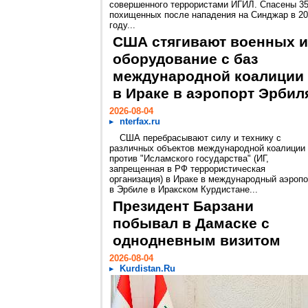
совершенного террористами ИГИЛ. Спасены 3
похищенных после нападения на Синджар в 2
году...
США стягивают военных и
оборудование с баз
международной коалиции
в Ираке в аэропорт Эрбил
2026-08-04
nterfax.ru
США перебрасывают силу и технику с
различных объектов международной коалиции
против "Исламского государства" (ИГ,
запрещенная в РФ террористическая
организация) в Ираке в международный аэропо
в Эрбиле в Иракском Курдистане...
Президент Барзани
побывал в Дамаске с
однодневным визитом
2026-08-04
Kurdistan.Ru