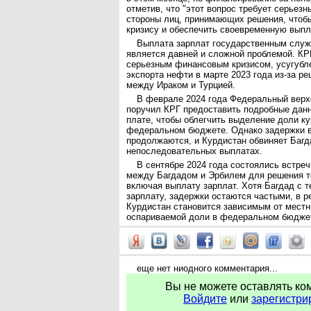
отметив, что "этот вопрос требует серьезн
стороны лиц, принимающих решения, чтоб
кризису и обеспечить своевременную выпл
Выплата зарплат государственным слу
является давней и сложной проблемой. КР
серьезным финансовым кризисом, усугубл
экспорта нефти в марте 2023 года из-за р
между Ираком и Турцией.
В феврале 2024 года Федеральный верх
поручил КРГ предоставить подробные данн
плате, чтобы облегчить выделение доли ку
федеральном бюджете. Однако задержки 
продолжаются, и Курдистан обвиняет Багд
непоследовательных выплатах.
В сентябре 2024 года состоялись встре
между Багдадом и Эрбилем для решения т
включая выплату зарплат. Хотя Багдад с т
зарплату, задержки остаются частыми, в р
Курдистан становится зависимым от местн
оспариваемой доли в федеральном бюджет
еще нет ниодного комментария...
Вы не можете оставлять ко
Войдите
или
зарегистри