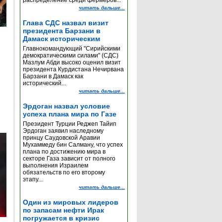
распределение среди фермеров...
читать дальше...
Глава СДС назвал визит
президента Барзани в
Дамаск историческим
Главнокомандующий "Сирийскими
демократическими силами" (СДС)
Мазлум Абди высоко оценил визит
президента Курдистана Нечирвана
Барзани в Дамаск как
исторический...
читать дальше...
Эрдоган назвал условие
успеха плана мира по Газе
Президент Турции Реджеп Тайип
Эрдоган заявил наследному
принцу Саудовской Аравии
Мухаммеду бин Салману, что успех
плана по достижению мира в
секторе Газа зависит от полного
выполнения Израилем
обязательств по его второму
этапу...
читать дальше...
Один из мировых лидеров
по запасам нефти Ирак
погружается в кризис