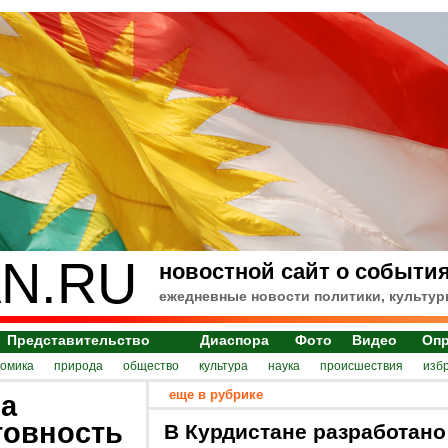
N.RU
новостной сайт о события
ежедневные новости политики, культур
Представительство
Диаспора
Фото
Видео
Оп
номика
природа
общество
культура
наука
происшествия
изб
еще в рубрике
на
товность
В Курдистане разработано