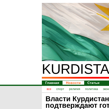
KURDISTA
Главная
Новости
Статьи
все
спорт
религия
политика
эко
Власти Курдиста
подтверждают го