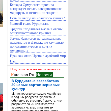
Блокада Ормузского пролива
вынуждает искать альтернативные
маршруты и источники энергии
Есть ли выход из иранского тупика?
Золотой голос Курдистана
Эрдоган "подливает масла в огонь"
ближневосточного кризиса
Замена баасистов на радикальных
исламистов в Дамаске не улучшило
положение курдов и других
меньшинств
Ирак как окно Ирана в арабский мир
Hani
Подпишитесь на наши новости
K
urdistan.Ru
Новости
В Курдистане разработано
20 новых сортов зерновых
культур
Министерство сельского хозяйства
и водных ресурсов Курдистана
объявило во вторник, 4 августа, что
разработало 20 новых сортов
зерновых культур и начнет их