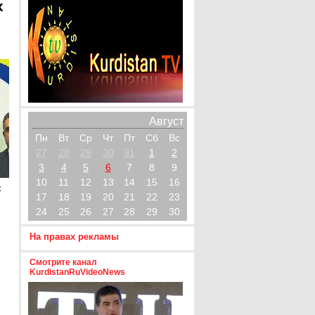
х
Август
Пн
Вт
Ср
Чт
Пт
Сб
Вс
27
28
29
30
31
1
2
3
4
5
6
7
8
9
10
11
12
13
14
15
16
х
17
18
19
20
21
22
23
24
25
26
27
28
29
30
На правах рекламы
Смотрите канал
KurdistanRuVideoNews