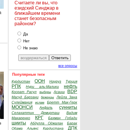
Считаете ли вы, что
езидский Синджар в
й
ближайшем времени
станет безопасным
районом?
Да
Нет
Не знаю
все опросы
Популярные теги
ООН
Курдистан
Науруз
Турция
РПК
нефть
Нури аль-Малики
BDP
Косрат Расул
Асаиш
выборы
Масуд Барзани
Лейла Зана
беженцы
Сулеймания
Бретт Мак-Герк
ислам
МООНСИ
сунниты
Анфаль
Селахаттин Демирташ
Вадим
КРГ
Макаренко
Бахман Гобади
шииты
з
Абдулла Оджалан
Барак
ДПК
Обама
Альянс Курдистана