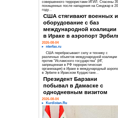
совершенного террористами ИГИЛ. Спасены 3
похищенных после нападения на Синджар в 2
году...
США стягивают военных и
оборудование с баз
международной коалиции
в Ираке в аэропорт Эрбил
2026-08-04
nterfax.ru
США перебрасывают силу и технику с
различных объектов международной коалиции
против "Исламского государства" (ИГ,
запрещенная в РФ террористическая
организация) в Ираке в международный аэропо
в Эрбиле в Иракском Курдистане...
Президент Барзани
побывал в Дамаске с
однодневным визитом
2026-08-04
Kurdistan.Ru