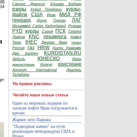
595
Сакине Джансиз
Хошави Бабакр
014
езиды
курды-
Кубад Талабани
файли
США
МИД РФ
Ирак
геноцид
ЛАГ
Дохук
Горран
Мохаммед Садек Кабоудванд
Рожава
PYD
курды
ПСК
Сирия
Сергей
KNC
пешмерга
Лавров
Ахмед
я
IHEC
Тюрк
Джабар Явар
теракт
газ
HRW
Россия
Ашти Хаврами
KURDISTAN.RU
Джо Байден
ЮНЕСКО
Эрбиль
Иран
христиане
Киркук
демонстрация
Amnesty International
Джаляль
Талабани
рт
На правах рекламы
Читайте наши новые статьи
Один из мировых лидеров по
запасам нефти Ирак погружается в
кризис
Жаркое лето Парижа
"Подводные камни" на пути
реализации меморандума США и
Ирана