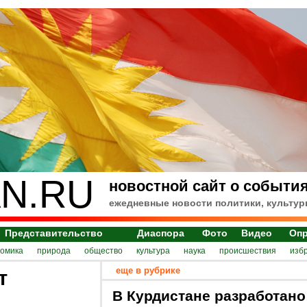
N.RU
новостной сайт о события
ежедневные новости политики, культур
Представительство
Диаспора
Фото
Видео
Оп
номика
природа
общество
культура
наука
происшествия
изб
еще в рубрике
т
В Курдистане разработано