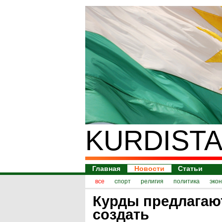
KURDISTA
Главная
Новости
Статьи
все
спорт
религия
политика
эко
Курды предлагаю
создать