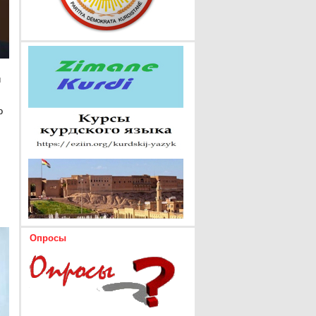
и
о
Опросы