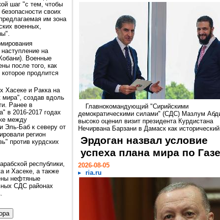
ой шаг "с тем, чтобы
 безопасности своих
 предлагаемая им зона
ских военных,
ы".
рмирования
 наступление на
Кобани). Военные
ны после того, как
 которое продлится
х Хасеке и Ракка на
 мира", создав вдоль
и. Ранее в
Главнокомандующий "Сирийскими
" в 2016-2017 годах
демократическими силами" (СДС) Мазлум Абд
ике между
высоко оценил визит президента Курдистана
и Эль-Баб к северу от
Нечирвана Барзани в Дамаск как исторический.
пировали регион
Эрдоган назвал условие
вь" против курдских
успеха плана мира по Газ
арабской республики,
2026-08-05
а и Хасеке, а также
ria.ru
жены нефтяные
ьных СДС районах
.