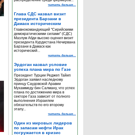
распределение среди фермеров...
читать дальше...
Глава СДС назвал визит
президента Барзани в
Дамаск историческим
Главнокомандующий "Сирийскими
демократическими силами" (СДС)
Мазлум Абди высоко оценил визит
президента Курдистана Нечирвана
Барзани в Дамаск как
исторический...
читать дальше...
Эрдоган назвал условие
успеха плана мира по Газе
Президент Турции Реджеп Тайип
Эрдоган заявил наследному
принцу Саудовской Аравии
Мухаммеду бин Салману, что успех
плана по достижению мира в
секторе Газа зависит от полного
выполнения Израилем
обязательств по его второму
этапу...
читать дальше...
Один из мировых лидеров
по запасам нефти Ирак
погружается в кризис