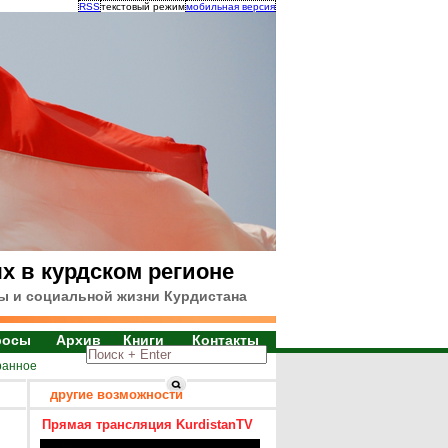
RSS
текстовый режим
мобильная версия
х в курдском регионе
ы и социальной жизни Курдистана
росы
Архив
Книги
Контакты
ранное
другие возможности
Прямая трансляция KurdistanTV