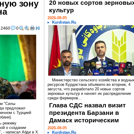
ную зону
20 новых сортов зерновы
на
культур
2026-08-05
Kurdistan.Ru
2460
0
Министерство сельского хозяйства и водны
ресурсов Курдистана объявило во вторник, 4
августа, что разработало 20 новых сортов
зерновых культур и начнет их распределение
среди фермеров...
ии "Силы
Глава СДС назвал визит
бди предложил
президента Барзани в
ничном с Турцией
обани).
Дамаск историческим
ь режиму
вой о создании
2026-08-05
, - написал Абди в X.
Kurdistan.Ru