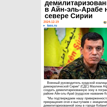
демилитаризован
в Айн-эль-Арабе 
севере Сирии
2024-12-19
tass.ru
Военный руководитель курдской коалиц
демократической Сирии" (СДС) Мазлюм А
создать демилитаризованную зону в погра
районе Айн-эль-Араб (курдское название К
"Мы подтверждаем нашу приверженност
прекращения огня и выступаем с инициати
демилитаризованной зоны в городе Кобани"