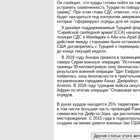
Он сообщил, что курды готовы пойти на так
устранить озабоченность Турции по поводу
границ". При этом глава СДС отметил, что
будет находиться под контролем американ
которые "сформируют отряды для ее охран
9 декабря поддерживаемые Турцией фо
"Сирийской свободной армии"(ССА) начали
позиции СДС в Манбидже и Айн-эль-Араб (
действия между сторонами были остановле
США договорились с Турцией о перемирии,
до конца текущей недели.
В 2019 году Анкара провела в провинция
севере Сирии военную операцию "Источник
границы 30-километровую зону безопасност
результате военной операции "Щит Евфрата
появилась зона безопасности в треугольн
пограничными городами Аазаз, Джераблус 
Алеппо. В 2018 году турецкие войска окку
Африн по итогам операции "Оливковая вет
отрядов.
В руках курдов находится 25% территории 
в том числе большая часть провинций Ракк
северо-восток Дейр-эз-Зора, где располо
месторождения. С 2015 года в подконтрол
создано не менее девяти военных баз США