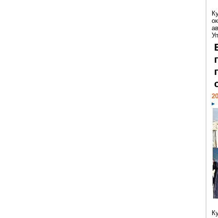
К
ок
а
У
20
К