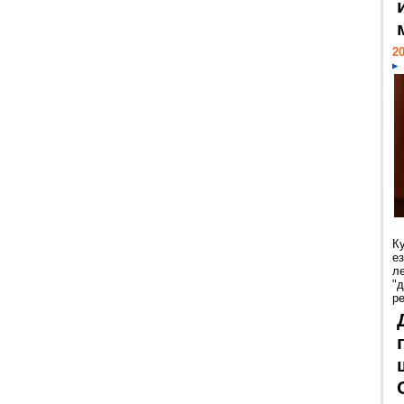
20
К
е
л
"
р