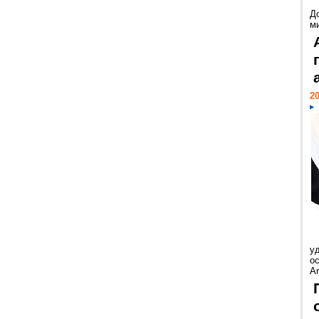
Д
м
20
у
ос
Ar