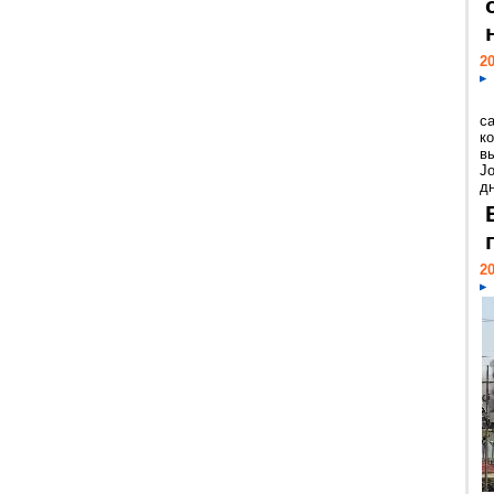
20
с
к
в
Jo
дн
20