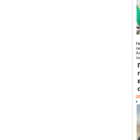
Н
п
А
ли
20