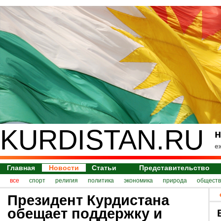
KURDISTAN.RU
н
е
Главная
Новости
Статьи
Представительство
все
спорт
религия
политика
экономика
природа
обществ
Президент Курдистана
обещает поддержку и