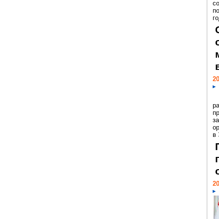
с
п
го
20
р
пр
з
о
в
20