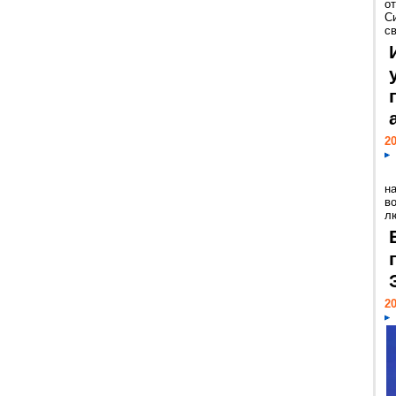
о
С
св
20
н
в
лю
20