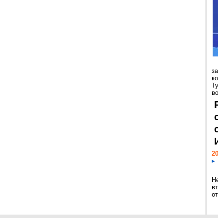
з
к
Т
во
20
Н
в
о