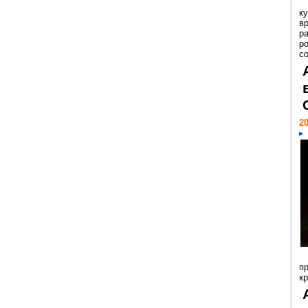
к
в
р
р
с
20
п
к