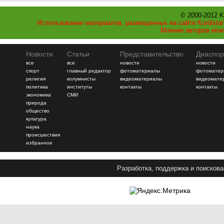
© 2000-2012 K
Использование материалов, размещенных на сайте Kurdistan
Мнение авторов мож
Новости
Статьи
Представительство
Диаспор
все
все
новости
новости
спорт
главный редактор
фотоматериалы
фотоматер
религия
колумнисты
видеоматериалы
видеомате
политика
институты
контакты
контакты
экономика
СМИ
природа
общество
культура
наука
происшествия
избранное
Разработка, поддержка и поискова