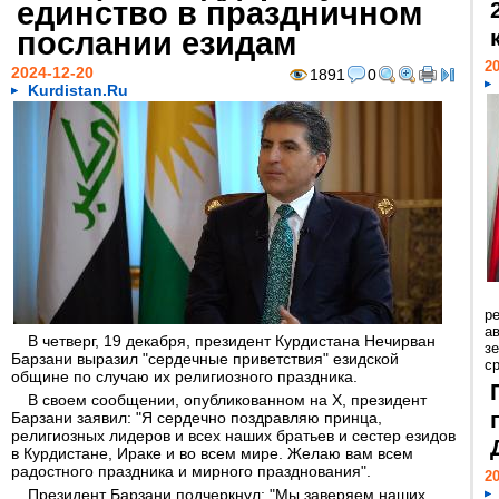
единство в праздничном
послании езидам
20
2024-12-20
1891
0
Kurdistan.Ru
р
ав
В четверг, 19 декабря, президент Курдистана Нечирван
з
Барзани выразил "сердечные приветствия" езидской
с
общине по случаю их религиозного праздника.
В своем сообщении, опубликованном на X, президент
Барзани заявил: "Я сердечно поздравляю принца,
религиозных лидеров и всех наших братьев и сестер езидов
в Курдистане, Ираке и во всем мире. Желаю вам всем
радостного праздника и мирного празднования".
20
Президент Барзани подчеркнул: "Мы заверяем наших