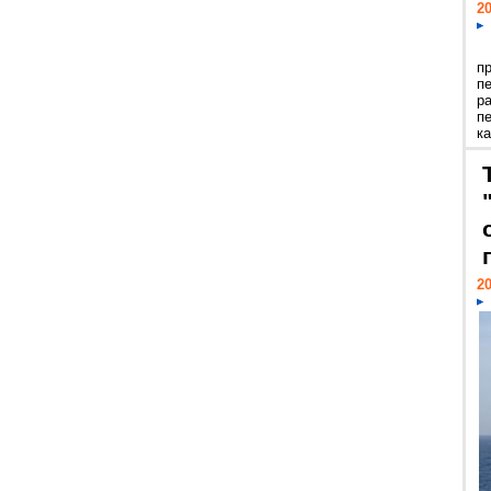
20
п
п
р
п
ка
20