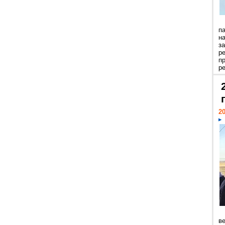
п
н
з
р
п
ре
20
ве