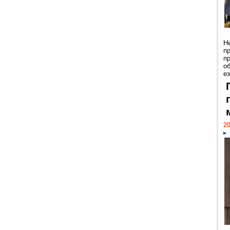
Н
п
п
о
ез
20