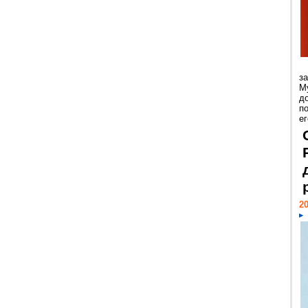
з
М
д
п
ег
20