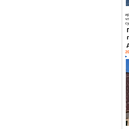
и
ч
с
20