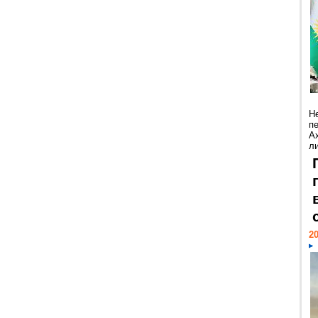
Н
п
А
ли
20