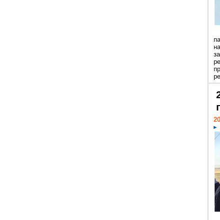
п
н
з
р
п
ре
20