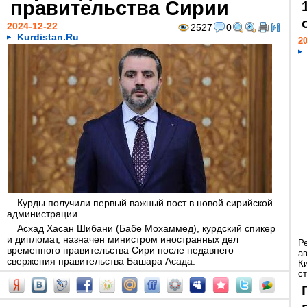
правительства Сирии
2024-12-22
2527
0
Kurdistan.Ru
20
Курды получили первый важный пост в новой сирийской
администрации.
Асхад Хасан Шибани (Бабе Мохаммед), курдский спикер
и дипломат, назначен министром иностранных дел
Р
временного правительства Сири после недавнего
а
свержения правительства Башара Асада.
К
ст