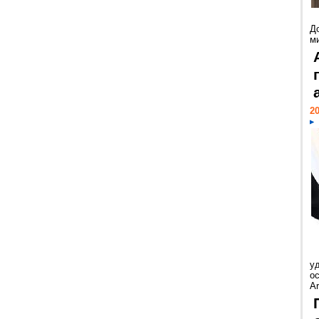
Д
м
20
у
ос
Ar