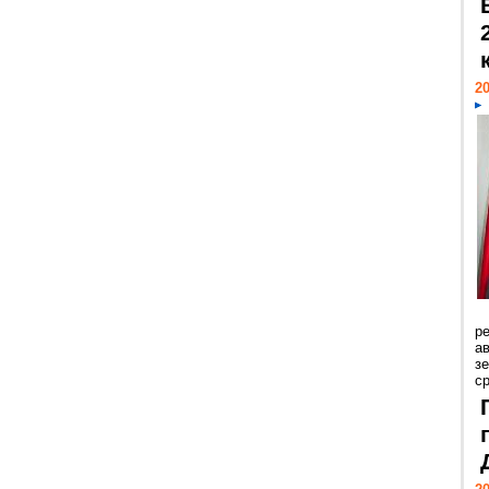
20
р
ав
з
с