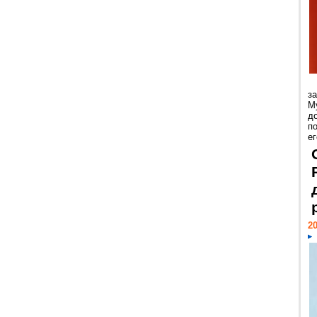
з
М
д
п
ег
20