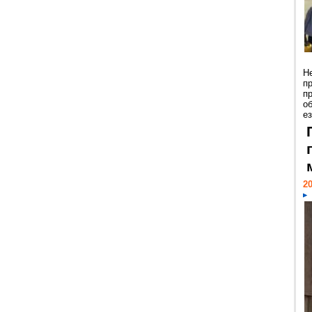
Н
п
п
о
ез
20