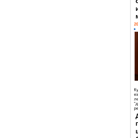
20
К
е
л
"
р