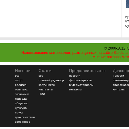
и
ч
с
© 2000-2012 K
Использование материалов, размещенных на сайте Kurdistan
Мнение авторов мож
Новости
Статьи
Представительство
Диаспор
все
все
новости
новости
спорт
главный редактор
фотоматериалы
фотоматер
религия
колумнисты
видеоматериалы
видеомате
политика
институты
контакты
контакты
экономика
СМИ
природа
общество
культура
наука
происшествия
избранное