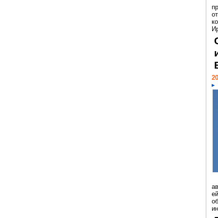
п
о
к
И
20
а
ей
о
и