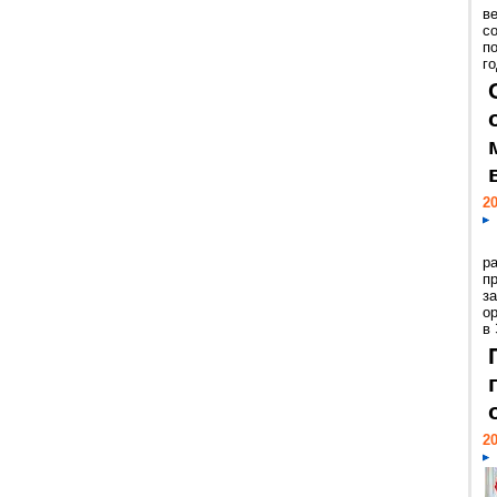
ве
с
п
го
20
р
пр
з
о
в
20