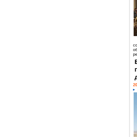
со
о
ре
20