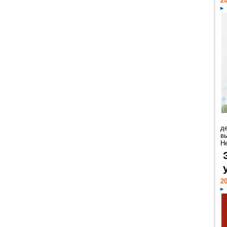
20
д
в
Н
20