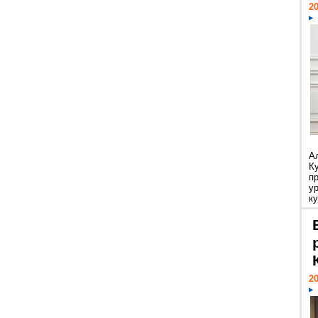
20
А
К
п
у
ку
20