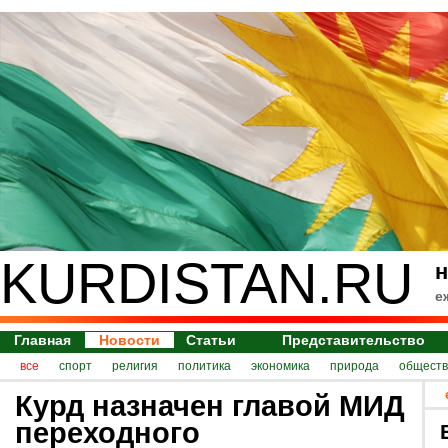
KURDISTAN.RU
н
е
Главная
Новости
Статьи
Представительство
все
спорт
религия
политика
экономика
природа
обществ
Курд назначен главой МИД
переходного