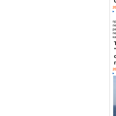
20
п
п
р
п
ка
20