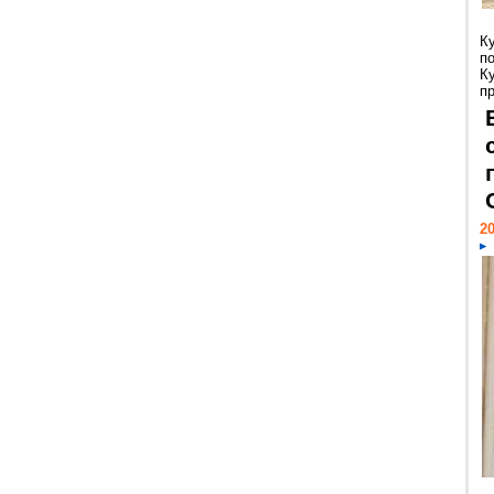
К
п
К
пр
20