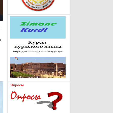
и
о
Опросы