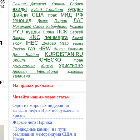
595
Сакине Джансиз
Хошави Бабакр
014
езиды
курды-
Кубад Талабани
файли
США
МИД РФ
Ирак
геноцид
ЛАГ
Дохук
Горран
Мохаммед Садек Кабоудванд
Рожава
PYD
курды
ПСК
Сирия
Сергей
KNC
пешмерга
Лавров
Ахмед
я
IHEC
Тюрк
Джабар Явар
теракт
газ
HRW
Россия
Ашти Хаврами
KURDISTAN.RU
Джо Байден
ЮНЕСКО
Эрбиль
Иран
христиане
Киркук
демонстрация
Amnesty International
Джаляль
Талабани
рт
На правах рекламы
Читайте наши новые статьи
Один из мировых лидеров по
запасам нефти Ирак погружается в
кризис
Жаркое лето Парижа
"Подводные камни" на пути
реализации меморандума США и
Ирана