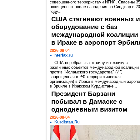
совершенного террористами ИГИЛ. Спасены 3
похищенных после нападения на Синджар в 2
году...
США стягивают военных и
оборудование с баз
международной коалиции
в Ираке в аэропорт Эрбил
2026-08-04
nterfax.ru
США перебрасывают силу и технику с
различных объектов международной коалиции
против "Исламского государства" (ИГ,
запрещенная в РФ террористическая
организация) в Ираке в международный аэропо
в Эрбиле в Иракском Курдистане...
Президент Барзани
побывал в Дамаске с
однодневным визитом
2026-08-04
Kurdistan.Ru