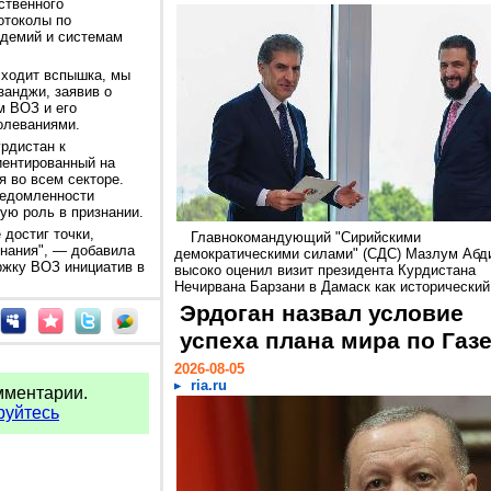
ственного
отоколы по
идемий и системам
исходит вспышка, мы
занджи, заявив о
м ВОЗ и его
олеваниями.
рдистан к
иентированный на
 во всем секторе.
ведомленности
ую роль в признании.
 достиг точки,
Главнокомандующий "Сирийскими
знания", — добавила
демократическими силами" (СДС) Мазлум Абд
ржку ВОЗ инициатив в
высоко оценил визит президента Курдистана
Нечирвана Барзани в Дамаск как исторический.
Эрдоган назвал условие
успеха плана мира по Газ
2026-08-05
ria.ru
мментарии.
руйтесь