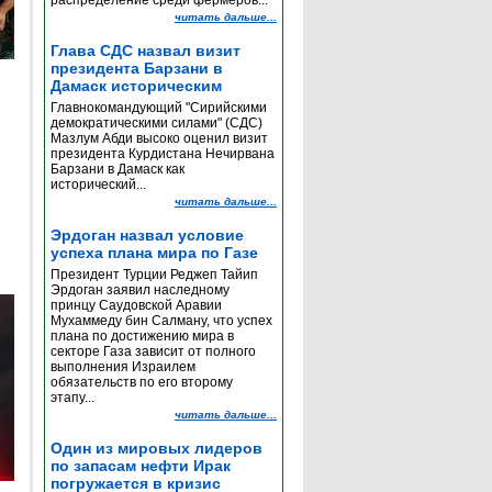
распределение среди фермеров...
читать дальше...
Глава СДС назвал визит
президента Барзани в
Дамаск историческим
Главнокомандующий "Сирийскими
демократическими силами" (СДС)
Мазлум Абди высоко оценил визит
президента Курдистана Нечирвана
Барзани в Дамаск как
исторический...
читать дальше...
Эрдоган назвал условие
успеха плана мира по Газе
Президент Турции Реджеп Тайип
Эрдоган заявил наследному
принцу Саудовской Аравии
Мухаммеду бин Салману, что успех
плана по достижению мира в
секторе Газа зависит от полного
выполнения Израилем
обязательств по его второму
этапу...
читать дальше...
Один из мировых лидеров
по запасам нефти Ирак
погружается в кризис