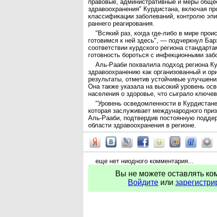
правовые, административные и меры обще
здравоохранения" Курдистана, включая пр
классификации заболеваний, контролю эп
раннего реагирования.
"Всякий раз, когда где-либо в мире про
готовимся к ней здесь", — подчеркнул Бар
соответствии курдского региона стандарта
готовность бороться с инфекционными заб
Аль-Рааби похвалила подход региона Ку
здравоохранению как организованный и ор
результаты, отметив устойчивые улучшения
Она также указала на высокий уровень ос
населения о здоровье, что сыграло ключев
"Уровень осведомленности в Курдистане
которая заслуживает международного при
Аль-Рааби, подтвердив постоянную подде
области здравоохранения в регионе.
еще нет ниодного комментария...
Вы не можете оставлять ко
Войдите
или
зарегистри