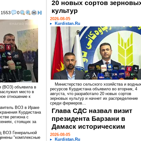
20 новых сортов зерновы
культур
1553
0
2026-08-05
Kurdistan.Ru
Министерство сельского хозяйства и водны
 (ВОЗ) объявила в
ресурсов Курдистана объявило во вторник, 4
 заслужил место в
августа, что разработало 20 новых сортов
ное отношение к
зерновых культур и начнет их распределение
среди фермеров...
авитель ВОЗ в Ираке
Глава СДС назвал визит
охранения Курдистана
стве региона с
президента Барзани в
ениях, стоящих за
Дамаск историческим
д ВОЗ Генеральной
2026-08-05
ценены "комплексные
Kurdistan.Ru