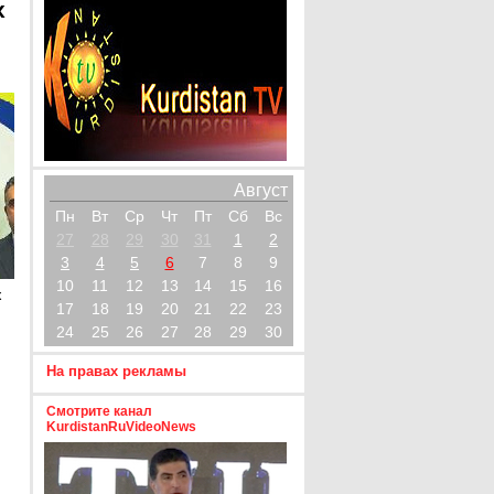
х
Август
Пн
Вт
Ср
Чт
Пт
Сб
Вс
27
28
29
30
31
1
2
3
4
5
6
7
8
9
10
11
12
13
14
15
16
х
17
18
19
20
21
22
23
24
25
26
27
28
29
30
На правах рекламы
Смотрите канал
KurdistanRuVideoNews