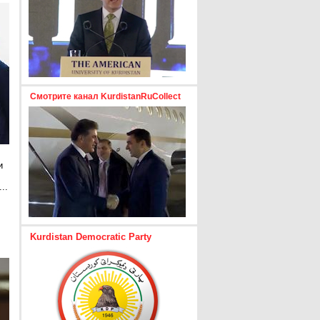
Смотрите канал KurdistanRuCollect
и
..
е
Kurdistan Democratic Party