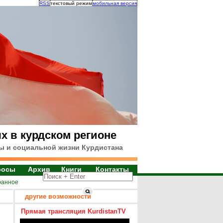
RSS
текстовый режим
мобильная версия
х в курдском регионе
ы и социальной жизни Курдистана
росы
Архив
Книги
Контакты
ранное
другие возможности
Прямая трансляция KurdistanTV