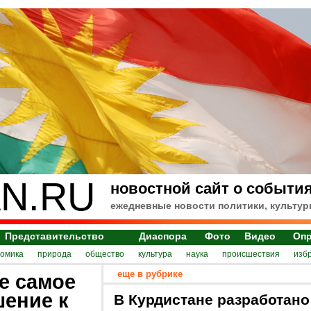
N.RU
новостной сайт о события
ежедневные новости политики, культур
Представительство
Диаспора
Фото
Видео
Оп
номика
природа
общество
культура
наука
происшествия
изб
еще в рубрике
е самое
шение к
В Курдистане разработано