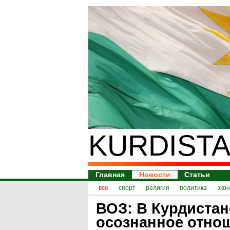
KURDISTA
Главная
Новости
Статьи
все
спорт
религия
политика
эко
ВОЗ: В Курдистан
осознанное отно