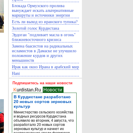
Блокада Ормузского пролива
вынуждает искать альтернативные
маршруты и источники энергии
Есть ли выход из иранского тупика?
Золотой голос Курдистана
Эрдоган "подливает масла в огонь"
ближневосточного кризиса
Замена баасистов на радикальных
исламистов в Дамаске не улучшило
положение курдов и других
меньшинств
Ирак как окно Ирана в арабский мир
Hani
Подпишитесь на наши новости
K
urdistan.Ru
Новости
В Курдистане разработано
20 новых сортов зерновых
культур
Министерство сельского хозяйства
и водных ресурсов Курдистана
объявило во вторник, 4 августа, что
разработало 20 новых сортов
зерновых культур и начнет их