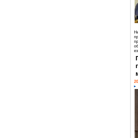
Н
п
п
о
ез
20