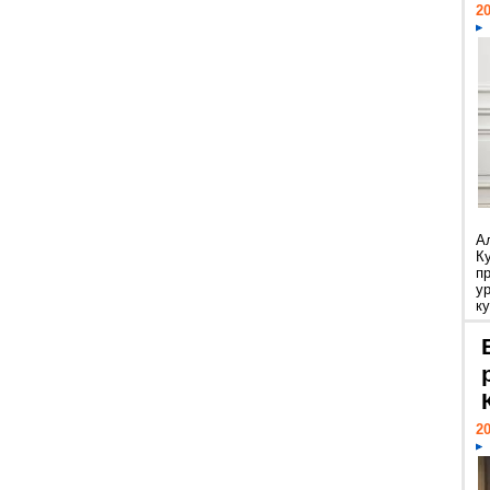
20
А
К
п
у
ку
20