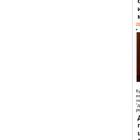
20
К
е
л
"
р