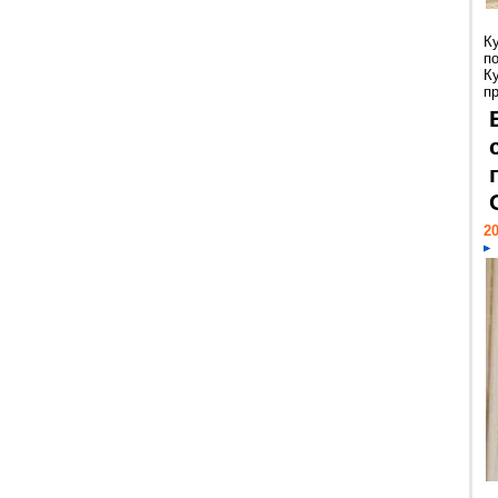
К
п
К
пр
20