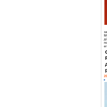
з
М
д
п
ег
20