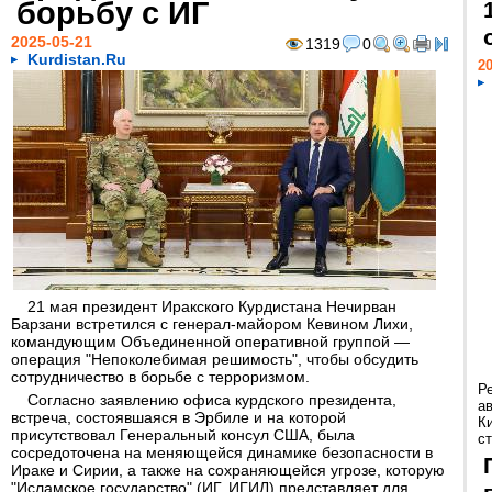
борьбу с ИГ
2025-05-21
1319
0
Kurdistan.Ru
20
21 мая президент Иракского Курдистана Нечирван
Барзани встретился с генерал-майором Кевином Лихи,
командующим Объединенной оперативной группой —
операция "Непоколебимая решимость", чтобы обсудить
сотрудничество в борьбе с терроризмом.
Р
Согласно заявлению офиса курдского президента,
а
встреча, состоявшаяся в Эрбиле и на которой
К
присутствовал Генеральный консул США, была
ст
сосредоточена на меняющейся динамике безопасности в
Ираке и Сирии, а также на сохраняющейся угрозе, которую
"Исламское государство" (ИГ, ИГИЛ) представляет для