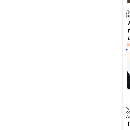
Д
м
20
у
ос
Ar