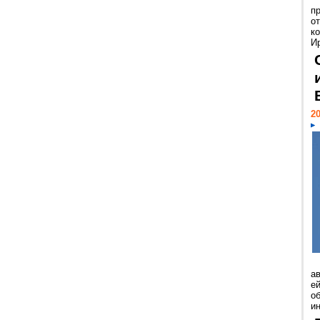
п
о
к
И
20
а
ей
о
и