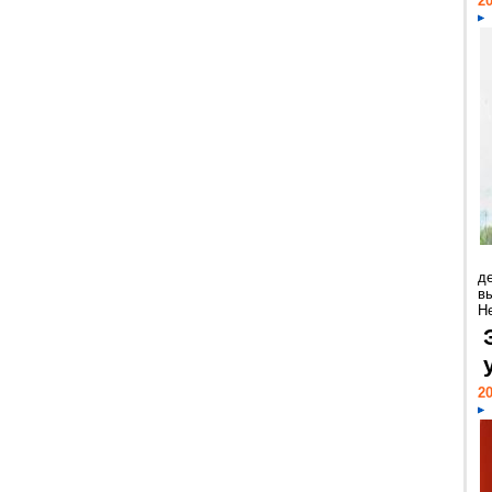
20
д
в
Н
20