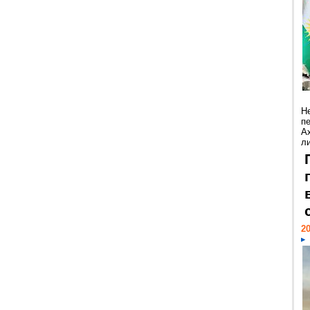
Н
п
А
ли
20