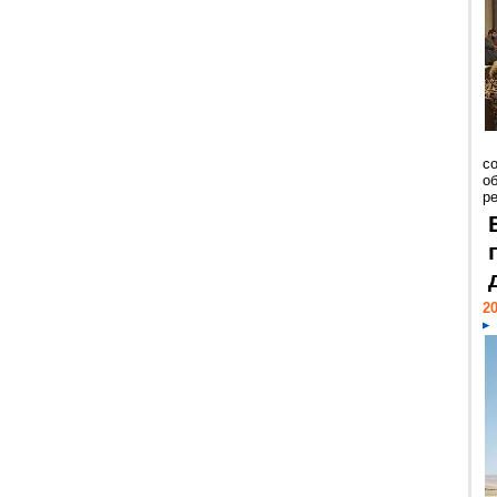
со
о
ре
20