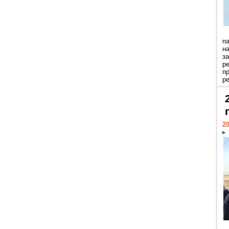
п
н
з
р
п
ре
20