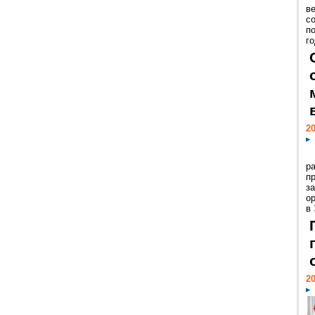
ве
с
п
го
20
р
пр
з
о
в
20