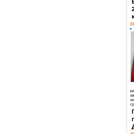
20
р
ав
з
с