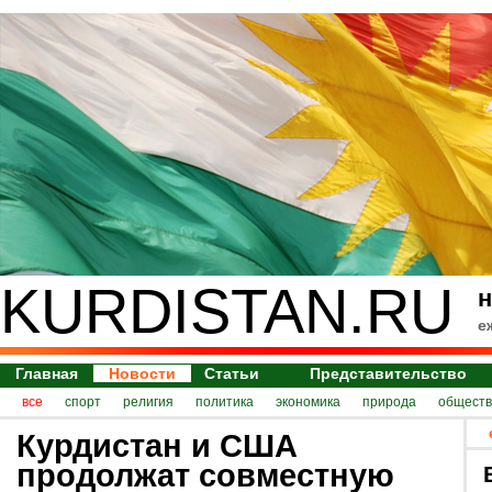
KURDISTAN.RU
н
е
Главная
Новости
Статьи
Представительство
все
спорт
религия
политика
экономика
природа
обществ
Курдистан и США
продолжат совместную