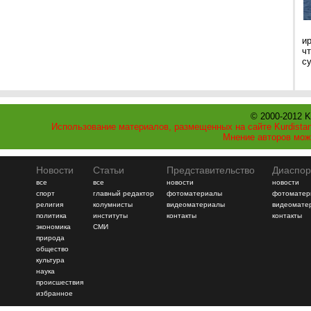
и
ч
с
© 2000-2012 K
Использование материалов, размещенных на сайте Kurdistan
Мнение авторов мож
Новости
Статьи
Представительство
Диаспор
все
все
новости
новости
спорт
главный редактор
фотоматериалы
фотоматер
религия
колумнисты
видеоматериалы
видеомате
политика
институты
контакты
контакты
экономика
СМИ
природа
общество
культура
наука
происшествия
избранное