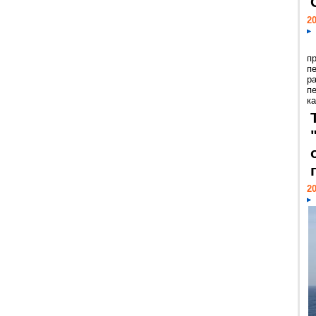
20
п
п
р
п
ка
20