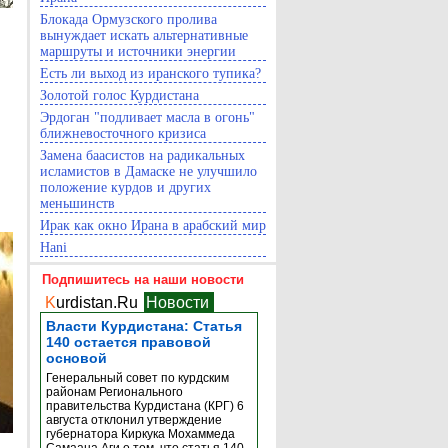
Блокада Ормузского пролива
вынуждает искать альтернативные
маршруты и источники энергии
Есть ли выход из иранского тупика?
Золотой голос Курдистана
Эрдоган "подливает масла в огонь"
ближневосточного кризиса
Замена баасистов на радикальных
исламистов в Дамаске не улучшило
положение курдов и других
меньшинств
Ирак как окно Ирана в арабский мир
Hani
Подпишитесь на наши новости
K
urdistan.Ru
Новости
Власти Курдистана: Статья
140 остается правовой
основой
Генеральный совет по курдским
районам Регионального
правительства Курдистана (КРГ) 6
августа отклонил утверждение
губернатора Киркука Мохаммеда