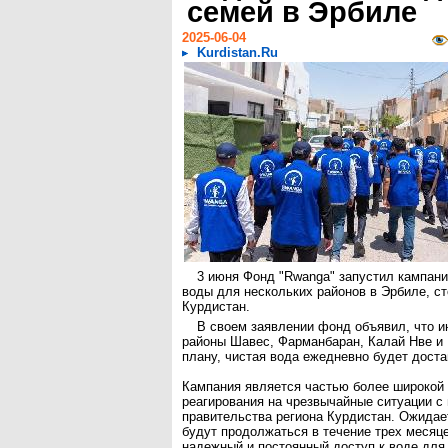
семей в Эрбиле
2025-06-04
Kurdistan.Ru
3 июня Фонд "Rwanga" запустил кампан
воды для нескольких районов в Эрбиле, ст
Курдистан.
В своем заявлении фонд объявил, что и
районы Шавес, Фарманбаран, Калай Нве и
плану, чистая вода ежедневно будет дост
Кампания является частью более широкой
реагирования на чрезвычайные ситуации с
правительства региона Курдистан. Ожидает
будут продолжаться в течение трех месяце
надежный и постоянный доступ к воде для