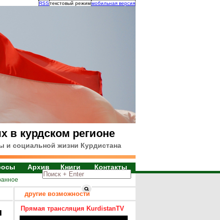
RSS
текстовый режим
мобильная версия
х в курдском регионе
ы и социальной жизни Курдистана
росы
Архив
Книги
Контакты
ранное
другие возможности
Прямая трансляция KurdistanTV
я