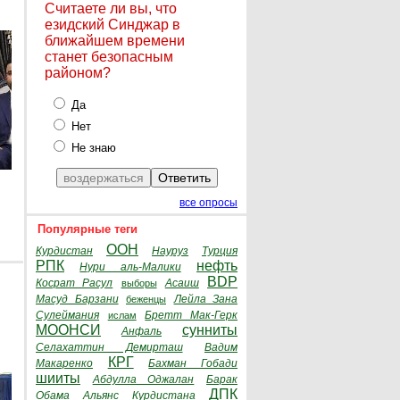
Считаете ли вы, что
езидский Синджар в
ближайшем времени
станет безопасным
районом?
Да
Нет
Не знаю
все опросы
Популярные теги
ООН
Курдистан
Науруз
Турция
РПК
нефть
Нури аль-Малики
BDP
Косрат Расул
Асаиш
выборы
Масуд Барзани
Лейла Зана
беженцы
Сулеймания
Бретт Мак-Герк
ислам
МООНСИ
сунниты
Анфаль
Селахаттин Демирташ
Вадим
КРГ
Макаренко
Бахман Гобади
шииты
Абдулла Оджалан
Барак
ДПК
Обама
Альянс Курдистана