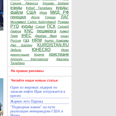
Сакине Джансиз
Хошави Бабакр
езиды
курды-
Кубад Талабани
файли
США
МИД РФ
Ирак
геноцид
ЛАГ
Дохук
Горран
Мохаммед Садек Кабоудванд
Рожава
PYD
курды
ПСК
Сирия
Сергей
KNC
пешмерга
Лавров
Ахмед
IHEC
Тюрк
Джабар Явар
теракт
газ
HRW
Россия
Ашти Хаврами
KURDISTAN.RU
Джо Байден
ЮНЕСКО
Эрбиль
Иран
христиане
Киркук
демонстрация
Amnesty International
Джаляль
Талабани
На правах рекламы
Читайте наши новые статьи
Один из мировых лидеров по
запасам нефти Ирак погружается в
кризис
Жаркое лето Парижа
"Подводные камни" на пути
реализации меморандума США и
Ирана