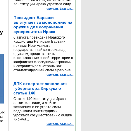
Самаана Аги о том, что статья 140
Конституции Ирака утратила силу...
читать дальше...
Президент Барзани
выступает за монополию на
оружие для сохранения
y
суверенитета Ирака
6 августа президент Иракского
Курдистана Нечирван Барзани
призвал Ирак усилить
государственный контроль над
оружием, предотвратить
использование своей территории в
конфликтах с соседними странами
и сохранить роль страны как
стабилизирующей силы в регионе.
читать дальше...
ДПК отвергает заявления
губернатора Киркука о
статье 140
Статья 140 Конституции Ирака
остается в силе, и любые
заявления о ее утрате силы
подрывают конституцию и
щих
угрожают сосуществованию общин
из
Киркука...
за
читать дальше...