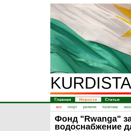
KURDISTA
Главная
Новости
Статьи
все
спорт
религия
политика
эко
Фонд "Rwanga" за
водоснабжение д