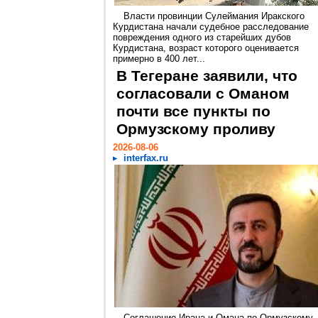
Власти провинции Сулеймания Иракского
Курдистана начали судебное расследование
повреждения одного из старейших дубов
Курдистана, возраст которого оценивается
примерно в 400 лет...
В Тегеране заявили, что
согласовали с Оманом
почти все пункты по
Ормузскому проливу
2026-08-06
interfax.ru
Соглашение Ирана и Омана по Ормузскому