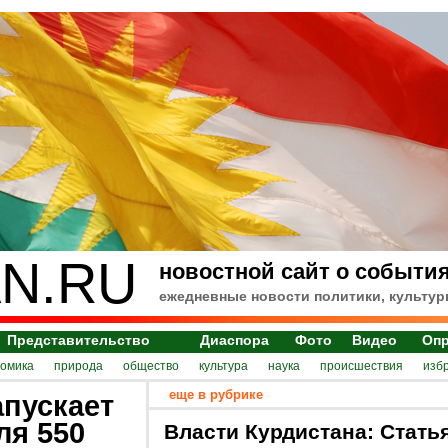
N.RU
новостной сайт о события
ежедневные новости политики, культур
Представительство
Диаспора
Фото
Видео
Оп
номика
природа
общество
культура
наука
происшествия
изб
еще в рубрике
пускает
ля 550
Власти Курдистана: Стать