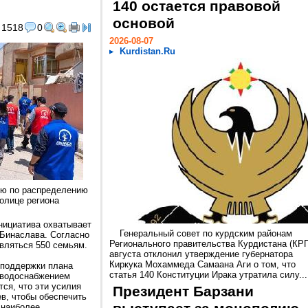
140 остается правовой
основой
1518
0
2026-08-07
Kurdistan.Ru
ию по распределению
олице региона
нициатива охватывает
Генеральный совет по курдским районам
 Бинаслава. Согласно
Регионального правительства Курдистана (КРГ
авляться 550 семьям.
августа отклонил утверждение губернатора
Киркука Мохаммеда Самаана Аги о том, что
 поддержки плана
статья 140 Конституции Ирака утратила силу...
 водоснабжением
ся, что эти усилия
Президент Барзани
в, чтобы обеспечить
 наиболее