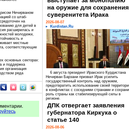
выступает за монополию
на оружие для сохранения
Идрисом Нечирваном
суверенитета Ирака
ацией со штаб-
осредоточен на
2026-08-07
зованию для детей в
Kurdistan.Ru
ссия расширилась и
ожностей молодежи,
тойчивость и
живает местные
та, соответствующие
ех основных секторах:
а и поддержка
ия организация
6 августа президент Иракского Курдистана
едством ряда
Нечирван Барзани призвал Ирак усилить
государственный контроль над оружием,
предотвратить использование своей территори
в конфликтах с соседними странами и сохрани
роль страны как стабилизирующей силы в
регионе.
ДПК отвергает заявления
мментарии.
руйтесь
губернатора Киркука о
статье 140
2026-08-06