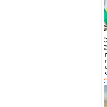
Н
п
А
ли
20