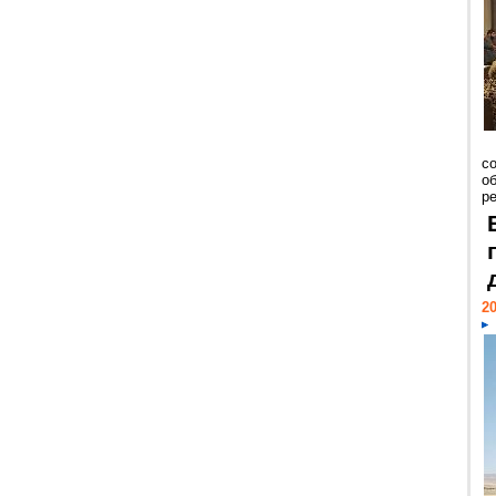
со
о
ре
20