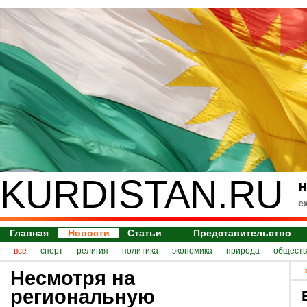
KURDISTAN.RU
н
е
Главная
Новости
Статьи
Представительство
все
спорт
религия
политика
экономика
природа
обществ
Несмотря на
региональную