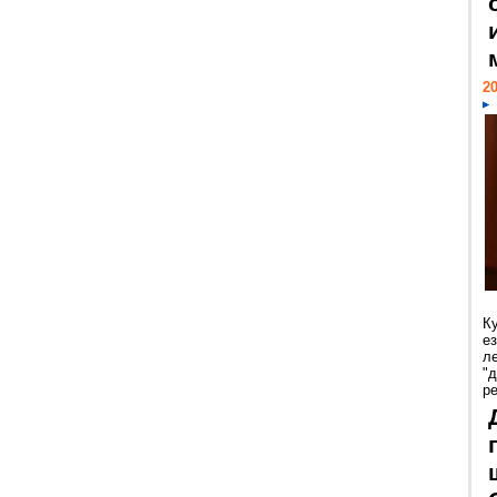
20
К
е
л
"
р