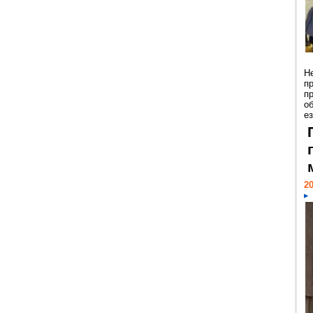
Н
п
п
о
ез
20