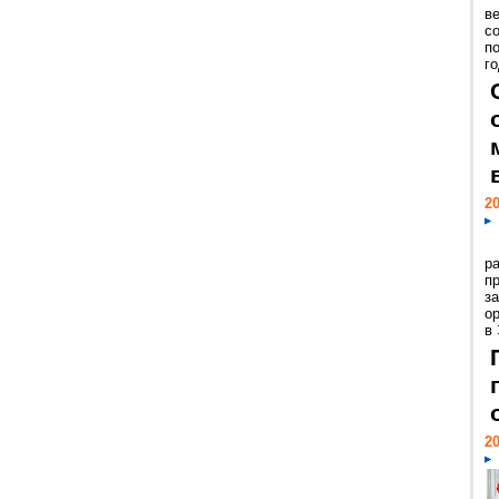
ве
с
п
го
20
р
пр
з
о
в
20