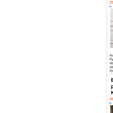
20
А
К
п
у
ку
20