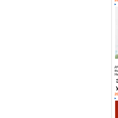
20
д
в
Н
20