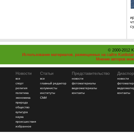
и
ч
с
© 2000-2012 K
Использование материалов, размещенных на сайте Kurdistan
Мнение авторов мож
Новости
Статьи
Представительство
Диаспор
все
все
новости
новости
спорт
главный редактор
фотоматериалы
фотоматер
религия
колумнисты
видеоматериалы
видеомате
политика
институты
контакты
контакты
экономика
СМИ
природа
общество
культура
наука
происшествия
избранное