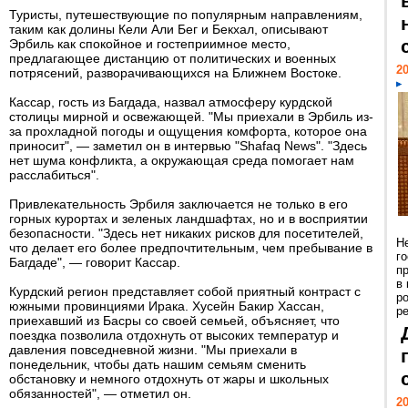
Туристы, путешествующие по популярным направлениям,
таким как долины Кели Али Бег и Бекхал, описывают
Эрбиль как спокойное и гостеприимное место,
предлагающее дистанцию ​​от политических и военных
20
потрясений, разворачивающихся на Ближнем Востоке.
Кассар, гость из Багдада, назвал атмосферу курдской
столицы мирной и освежающей. "Мы приехали в Эрбиль из-
за прохладной погоды и ощущения комфорта, которое она
приносит", — заметил он в интервью "Shafaq News". "Здесь
нет шума конфликта, а окружающая среда помогает нам
расслабиться".
Привлекательность Эрбиля заключается не только в его
горных курортах и ​​зеленых ландшафтах, но и в восприятии
безопасности. "Здесь нет никаких рисков для посетителей,
Н
что делает его более предпочтительным, чем пребывание в
г
Багдаде", — говорит Кассар.
п
в
Курдский регион представляет собой приятный контраст с
р
южными провинциями Ирака. Хусейн Бакир Хассан,
ре
приехавший из Басры со своей семьей, объясняет, что
поездка позволила отдохнуть от высоких температур и
давления повседневной жизни. "Мы приехали в
понедельник, чтобы дать нашим семьям сменить
обстановку и немного отдохнуть от жары и школьных
обязанностей", — отметил он.
20