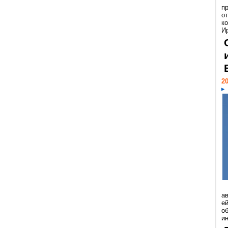
п
о
к
И
20
а
ей
о
и