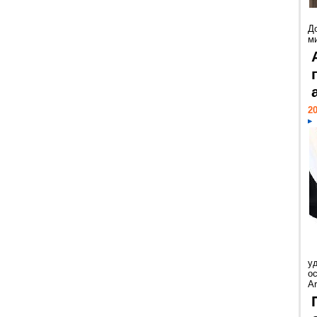
Д
м
20
у
ос
Ar