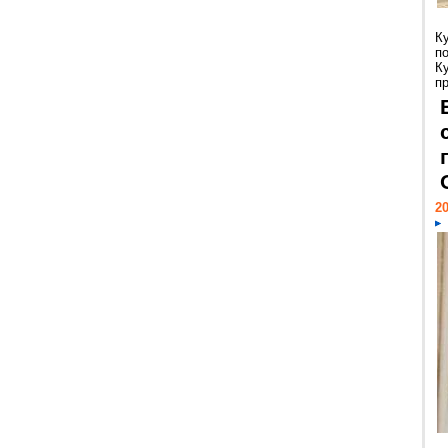
К
п
К
пр
20