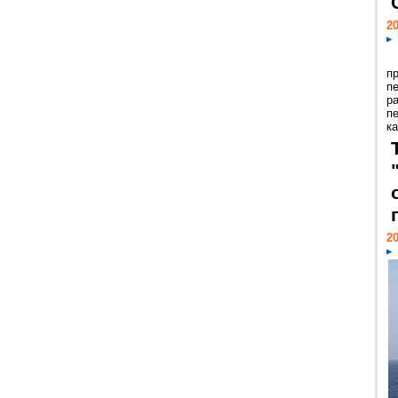
20
п
п
р
п
ка
20