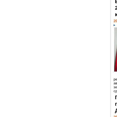
20
р
ав
з
с