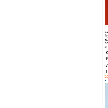
з
М
д
п
ег
20