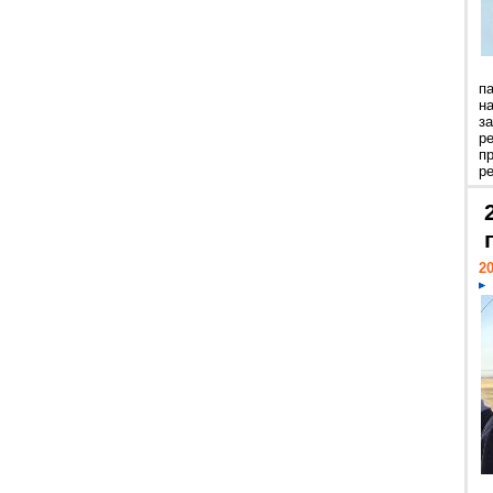
п
н
з
р
п
ре
20