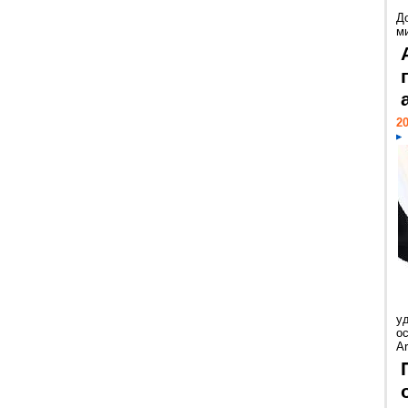
Д
м
20
у
ос
Ar