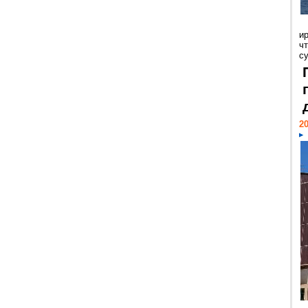
и
ч
с
20