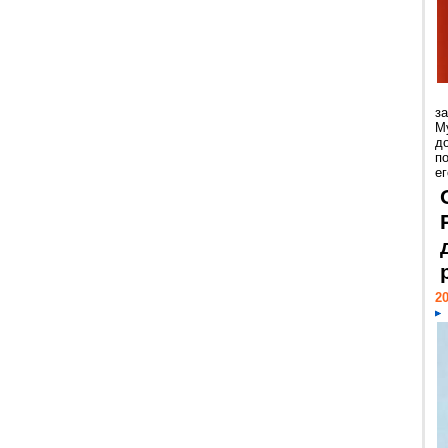
з
М
д
п
ег
20