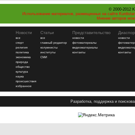
© 2000-2012 K
Использование материалов, размещенных на сайте Kurdistan
Мнение авторов мож
Новости
Статьи
Представительство
Диаспор
все
все
новости
новости
спорт
главный редактор
фотоматериалы
фотоматер
религия
колумнисты
видеоматериалы
видеомате
политика
институты
контакты
контакты
экономика
СМИ
природа
общество
культура
наука
происшествия
избранное
Разработка, поддержка и поискова