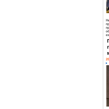
Н
п
п
о
ез
20