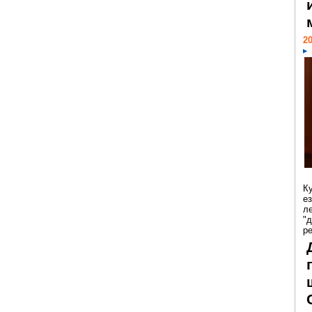
20
К
е
л
"
р