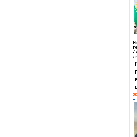
Н
п
А
ли
20