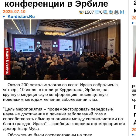
конференции в Эрбиле
2025-07-10
1507
0
Kurdistan.Ru
20
Около 200 офтальмологов со всего Ирака собрались в
р
четверг, 10 июля, в столице Курдистана, Эрбиле, на
ав
крупную медицинскую конференцию, посвященную
з
новейшим методам лечения заболеваний глаз.
с
"Цель мероприятия – продемонстрировать передовые
научные достижения в лечении заболеваний глаз и
способствовать обмену знаниями между специалистами на
благо граждан Ирака", – сообщил координатор мероприятия
доктор Бьяр Муса.
20
Обсуждения были сосредоточены на трех