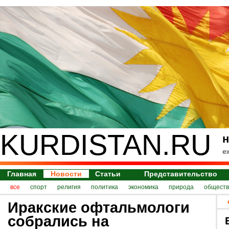
KURDISTAN.RU
н
е
Главная
Новости
Статьи
Представительство
все
спорт
религия
политика
экономика
природа
обществ
Иракские офтальмологи
собрались на