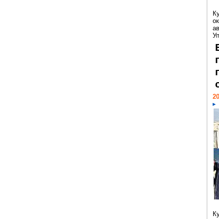
К
ок
а
У
20
К