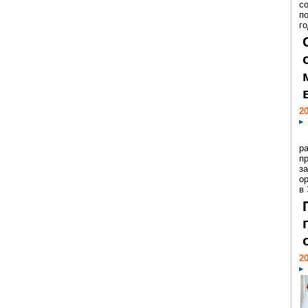
с
п
го
20
р
пр
з
о
в
20