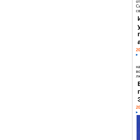
о
С
св
20
н
в
лю
20