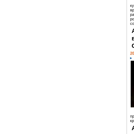
к
в
р
р
с
20
п
к