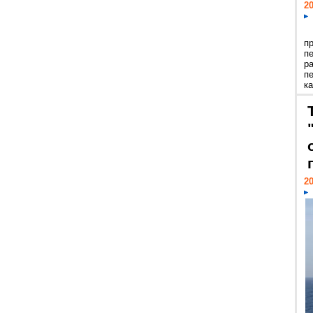
20
п
п
р
п
ка
20