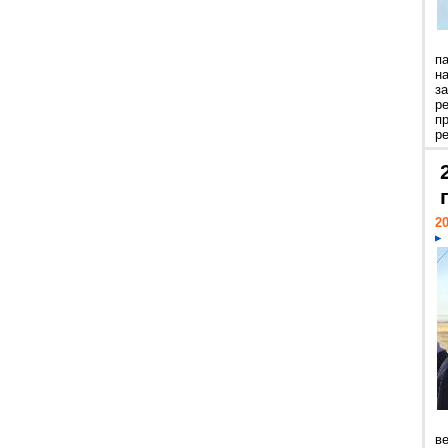
п
н
з
р
п
ре
20
ве