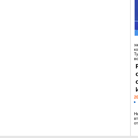
з
к
Т
во
20
Н
в
о