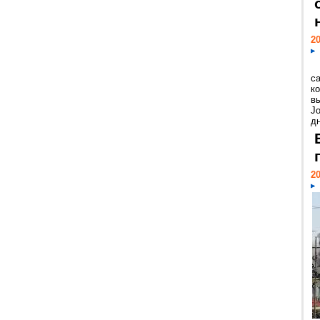
20
с
к
в
Jo
дн
20