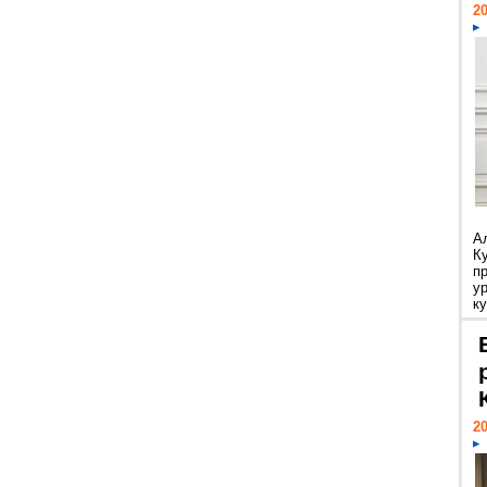
20
А
К
п
у
ку
20