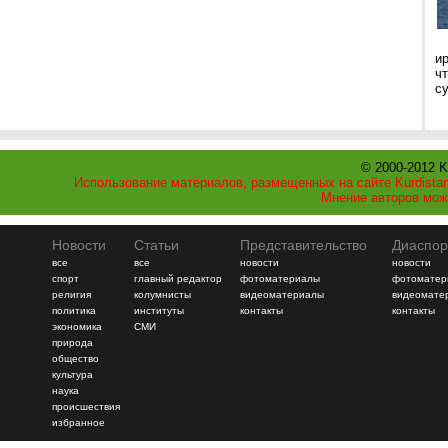
и
ч
с
© 2000-2012 K
Использование материалов, размещенных на сайте Kurdistan
Мнение авторов мож
Новости
Статьи
Представительство
Диаспор
все
все
новости
новости
спорт
главный редактор
фотоматериалы
фотоматер
религия
колумнисты
видеоматериалы
видеомате
политика
институты
контакты
контакты
экономика
СМИ
природа
общество
культура
наука
происшествия
избранное