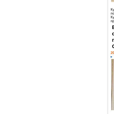
К
п
К
пр
20