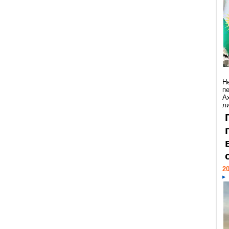
Н
п
А
ли
20