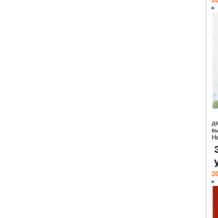
20
д
в
Н
20