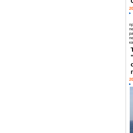
20
п
п
р
п
ка
20