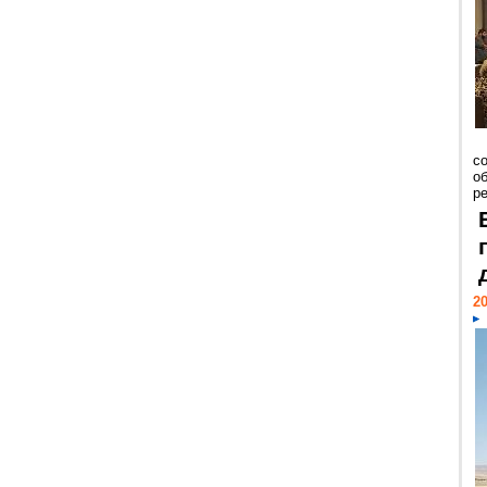
со
о
ре
20