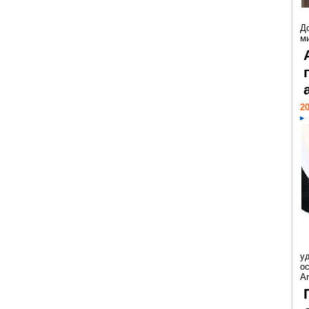
Д
м
20
у
ос
Ar