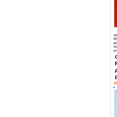
з
М
д
п
ег
20