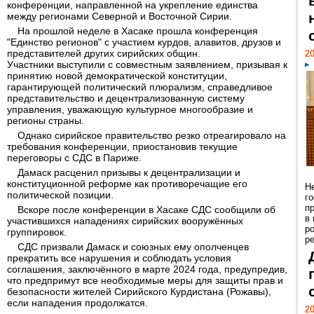
конференции, направленной на укрепление единства
между регионами Северной и Восточной Сирии.
На прошлой неделе в Хасаке прошла конференция
"Единство регионов" с участием курдов, алавитов, друзов и
представителей других сирийских общин.
20
Участники выступили с совместным заявлением, призывая к
принятию новой демократической конституции,
гарантирующей политический плюрализм, справедливое
представительство и децентрализованную систему
управления, уважающую культурное многообразие и
регионы страны.
Однако сирийское правительство резко отреагировало на
требования конференции, приостановив текущие
переговоры с СДС в Париже.
Дамаск расценил призывы к децентрализации и
конституционной реформе как противоречащие его
Н
политической позиции.
г
п
Вскоре после конференции в Хасаке СДС сообщили об
в
участившихся нападениях сирийских вооружённых
р
группировок.
ре
СДС призвали Дамаск и союзных ему ополченцев
прекратить все нарушения и соблюдать условия
соглашения, заключённого в марте 2024 года, предупредив,
что предпримут все необходимые меры для защиты прав и
безопасности жителей Сирийского Курдистана (Рожавы),
если нападения продолжатся.
20