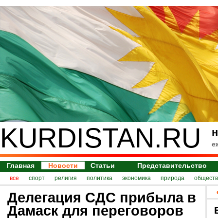
KURDISTAN.RU
н
е
Главная
Новости
Статьи
Представительство
все
спорт
религия
политика
экономика
природа
обществ
Делегация СДС прибыла в
Дамаск для переговоров