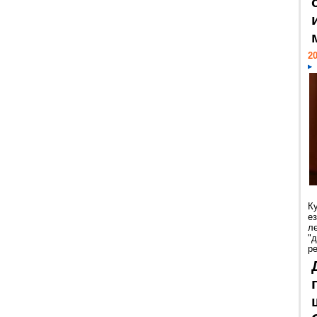
20
К
е
л
"
р