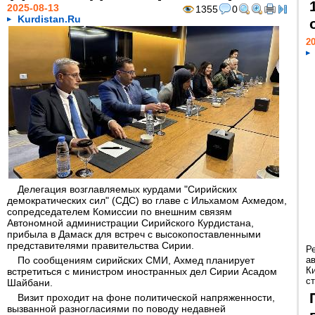
2025-08-13
1355
0
Kurdistan.Ru
20
Делегация возглавляемых курдами "Сирийских
демократических сил" (СДС) во главе с Ильхамом Ахмедом,
сопредседателем Комиссии по внешним связям
Автономной администрации Сирийского Курдистана,
прибыла в Дамаск для встреч с высокопоставленными
представителями правительства Сирии.
Р
По сообщениям сирийских СМИ, Ахмед планирует
а
К
встретиться с министром иностранных дел Сирии Асадом
ст
Шайбани.
Визит проходит на фоне политической напряженности,
вызванной разногласиями по поводу недавней