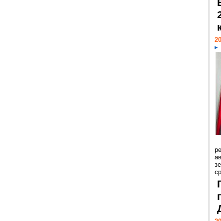
20
р
ав
з
с