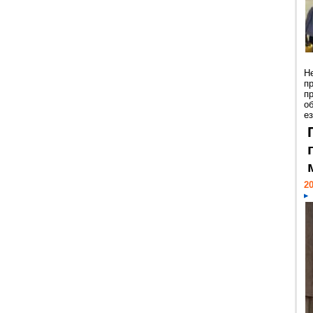
Н
п
п
о
ез
20