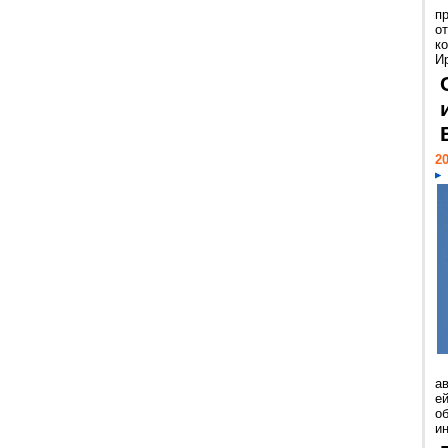
п
о
к
И
20
а
ей
о
и