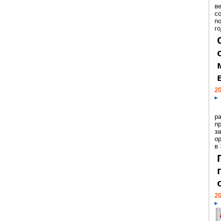
ве
с
п
го
20
р
пр
з
о
в
20