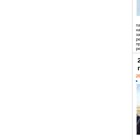
п
н
з
р
п
ре
20