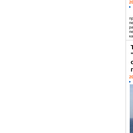
20
п
п
р
п
ка
20