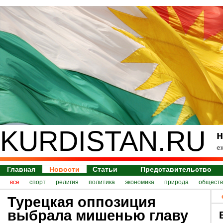
KURDISTAN.RU
н
е
Главная
Новости
Статьи
Представительство
все
спорт
религия
политика
экономика
природа
обществ
Турецкая оппозиция
выбрала мишенью главу