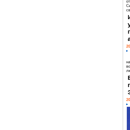
о
С
св
20
н
в
лю
20