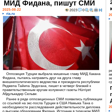
МИД Фидана, пишут СМИ
2025-08-22
2023
0
ria.ru
20
р
Оппозиция Турции выбрала мишенью главу МИД Хакана
ав
Фидана, пытаясь натравить друг на друга главу
з
внешнеполитического ведомства и президента республики
с
Реджепа Тайипа Эрдогана, пишет в четверг близкий к
правительственным кругам колумнист газеты Hürriyet
Абдулькадир Сельви.
Ранее в ряде оппозиционных СМИ появились публикации
со ссылкой на экс-посла Турции в США Намыка Тана о
необходимости расследования действительности диплома
20
о высшем образовании Фидана. Источник в турецком МИД