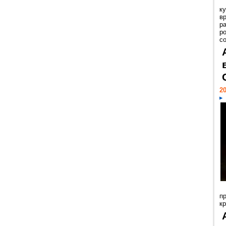
к
в
р
р
с
20
п
к