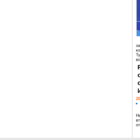
з
к
Т
во
20
Н
в
о