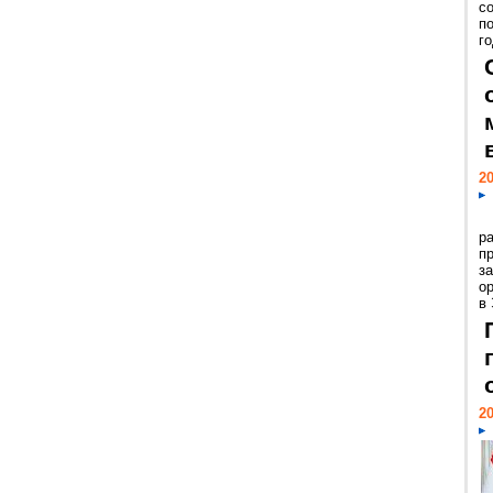
с
п
го
20
р
пр
з
о
в
20