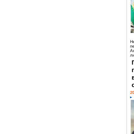
Н
п
А
ли
20