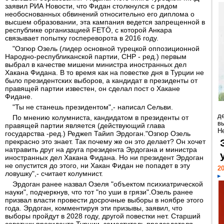
заявил РИА Новости, что Фидан столкнулся с рядом
необоснованных обвинений относительно его диплома о
высшем образовании, эта кампания ведется запрещенной в
республике организацией FETÖ, с которой Анкара
связывает попытку госпереворота в 2016 году.
"Озгюр Озель (лидер основной турецкой оппозиционной
Народно-республиканской партии, СНР - ред.) первым
выбрал в качестве мишени министра иностранных дел
Хакана Фидана. В то время как на повестке дня в Турции не
было президентских выборов, а кандидат в президенты от
правящей партии известен, он сделал пост о Хакане
Фидане.
"Ты не станешь президентом",- написал Сельви.
д
По мнению колумниста, кандидатом в президенты от
в
правящей партии является (действующий глава
Н
государства -ред.) Реджеп Тайип Эрдоган."Озгюр Озель
прекрасно это знает. Так почему же он это делает? Он хочет
натравить друг на друга президента Эрдогана и министра
иностранных дел Хакана Фидана. Но ни президент Эрдоган
не опустится до этого, ни Хакан Фидан не попадет в эту
20
ловушку",- считает колумнист.
Эрдоган ранее назвал Озеля "объектом психиатрической
науки", подчеркнув, что тот "по уши в грязи".Озель ранее
призвал власти провести досрочные выборы в ноябре этого
года. Эрдоган, комментируя эти призывы, заявил, что
выборы пройдут в 2028 году, другой повестки нет. Старший