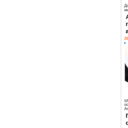
Д
м
20
у
ос
Ar