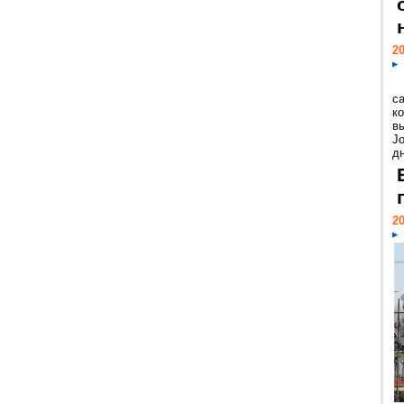
20
с
к
в
Jo
дн
20