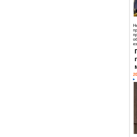
Н
п
п
о
ез
20