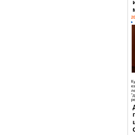
20
К
е
л
"
р