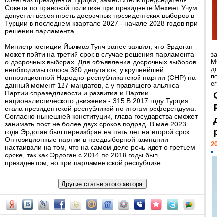
советник президента Турции, заместитель председателя
Совета по правовой политике при президенте Мехмет Учум
допустил вероятность досрочных президентских выборов в
Турции в последнем квартале 2027 - начале 2028 годов при
решении парламента.
Министр юстиции Йылмаз Тунч ранее заявил, что Эрдоган
может пойти на третий срок в случае решения парламента
з
о досрочных выборах. Для объявления досрочных выборов
М
д
необходимы голоса 360 депутатов, у крупнейшей
п
оппозиционной Народно-республиканской партии (СНР) на
ег
данный момент 127 мандатов, а у правящего альянса
Партии справедливости и развития и Партии
националистического движения - 315.В 2017 году Турция
стала президентской республикой по итогам референдума.
Согласно нынешней конституции, глава государства сможет
занимать пост не более двух сроков подряд. В мае 2023
года Эрдоган был переизбран на пять лет на второй срок.
Оппозиционные партии в предвыборной кампании
20
настаивали на том, что на самом деле речь идет о третьем
сроке, так как Эрдоган с 2014 по 2018 годы был
президентом, но при парламентской республике.