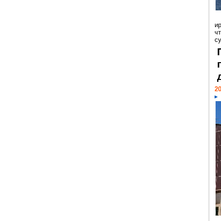
и
ч
с
20