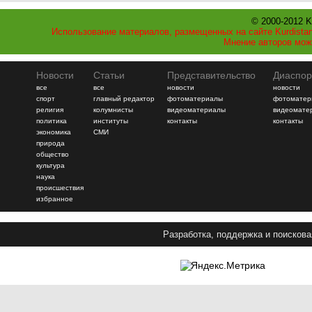
© 2000-2012 K
Использование материалов, размещенных на сайте Kurdistan
Мнение авторов мож
Новости
Статьи
Представительство
Диаспор
все
все
новости
новости
спорт
главный редактор
фотоматериалы
фотоматер
религия
колумнисты
видеоматериалы
видеомате
политика
институты
контакты
контакты
экономика
СМИ
природа
общество
культура
наука
происшествия
избранное
Разработка, поддержка и поискова