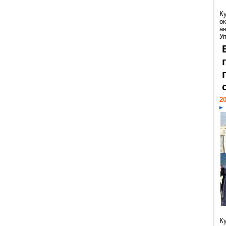
К
ок
а
У
20
К