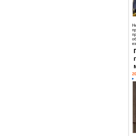
Н
п
п
о
ез
20