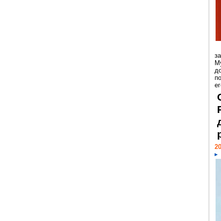
з
М
д
п
ег
20