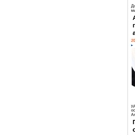
Д
м
20
у
ос
Ar