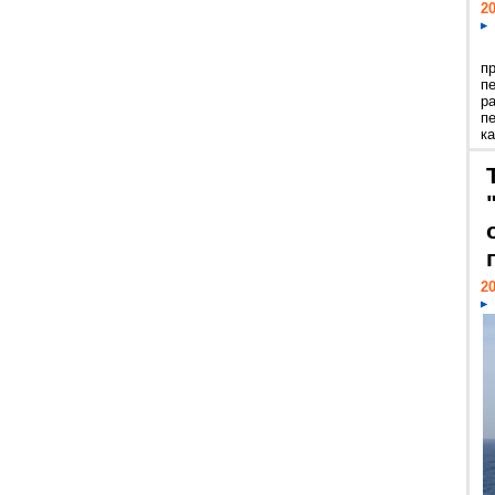
20
п
п
р
п
ка
20