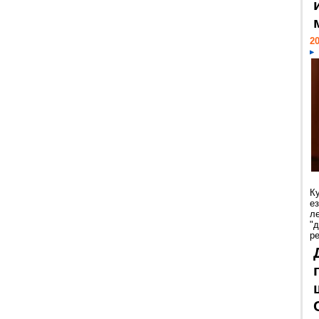
20
К
е
л
"
р