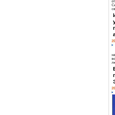
о
С
св
20
н
в
лю
20