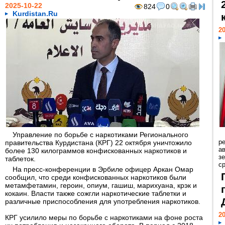
2025-10-22
824
0
Kurdistan.Ru
20
Управление по борьбе с наркотиками Регионального
р
правительства Курдистана (КРГ) 22 октября уничтожило
ав
более 130 килограммов конфискованных наркотиков и
з
таблеток.
с
На пресс-конференции в Эрбиле офицер Аркан Омар
сообщил, что среди конфискованных наркотиков были
метамфетамин, героин, опиум, гашиш, марихуана, крэк и
кокаин. Власти также сожгли наркотические таблетки и
различные приспособления для употребления наркотиков.
20
КРГ усилило меры по борьбе с наркотиками на фоне роста