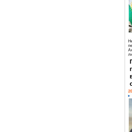
Н
п
А
ли
20