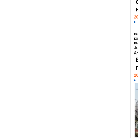
20
с
к
в
Jo
дн
20