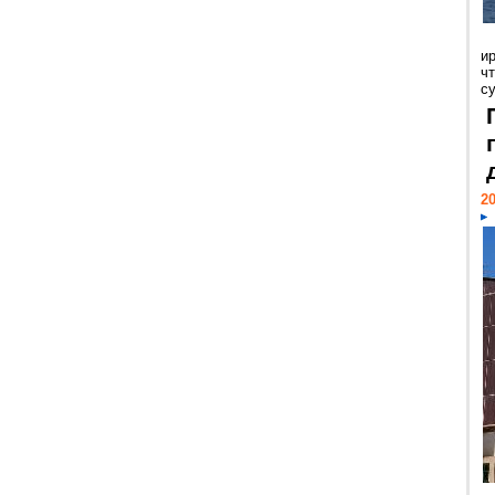
и
ч
с
20