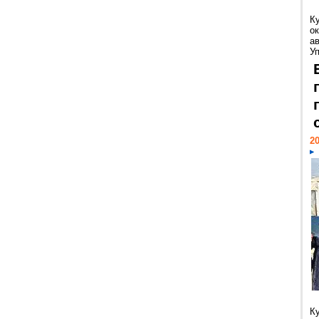
К
ок
а
У
20
К