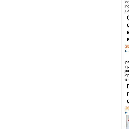
с
п
го
20
р
пр
з
о
в
20