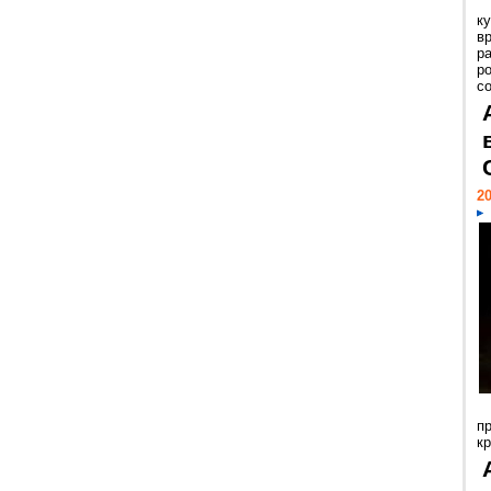
к
в
р
р
с
20
п
к