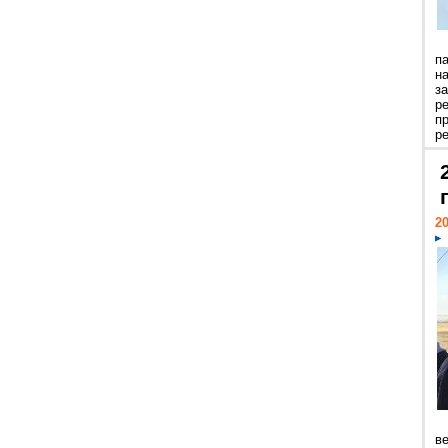
п
н
з
р
п
ре
20
ве