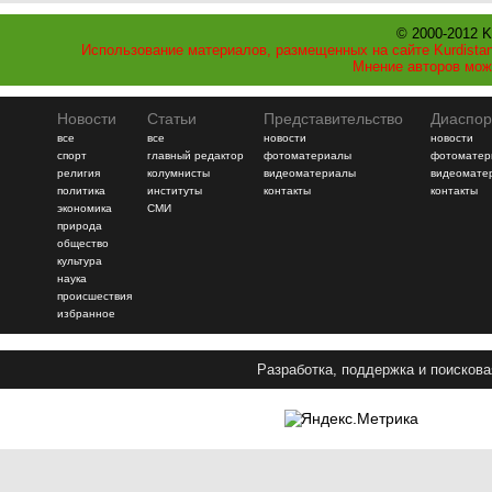
© 2000-2012 K
Использование материалов, размещенных на сайте Kurdistan
Мнение авторов мож
Новости
Статьи
Представительство
Диаспор
все
все
новости
новости
спорт
главный редактор
фотоматериалы
фотоматер
религия
колумнисты
видеоматериалы
видеомате
политика
институты
контакты
контакты
экономика
СМИ
природа
общество
культура
наука
происшествия
избранное
Разработка, поддержка и поискова