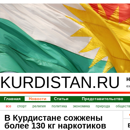
KURDISTAN.RU
н
е
Главная
Новости
Статьи
Представительство
все
спорт
религия
политика
экономика
природа
обществ
В Курдистане сожжены
более 130 кг наркотиков