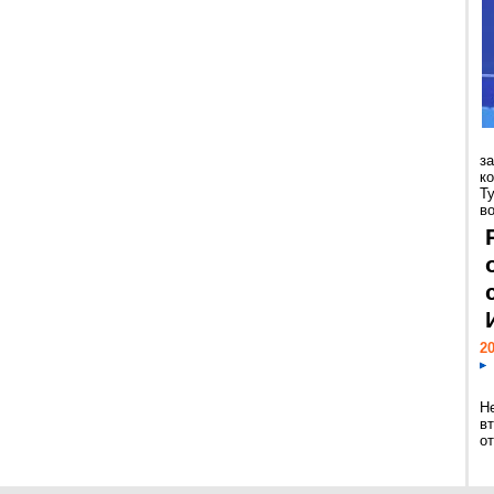
з
к
Т
во
20
Н
в
о