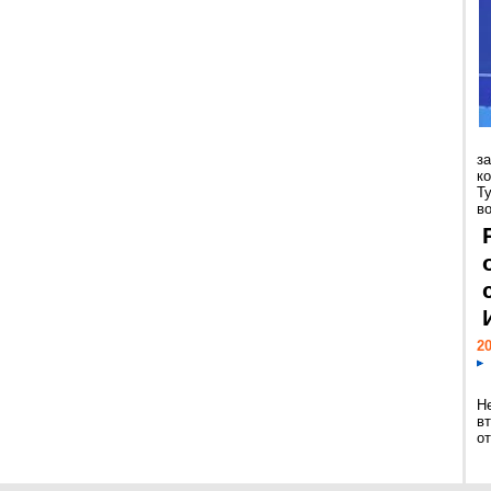
з
к
Т
во
20
Н
в
о