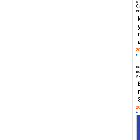
о
С
св
20
н
в
лю
20