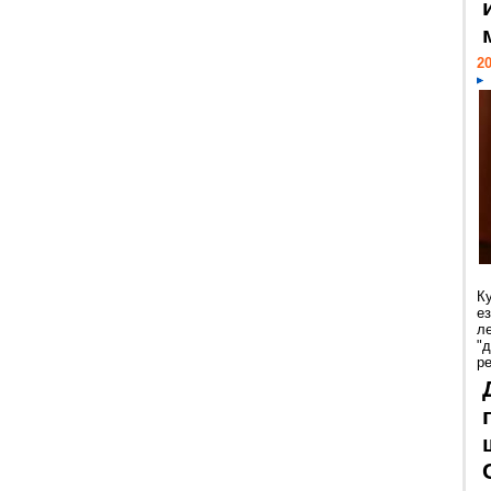
20
К
е
л
"
р