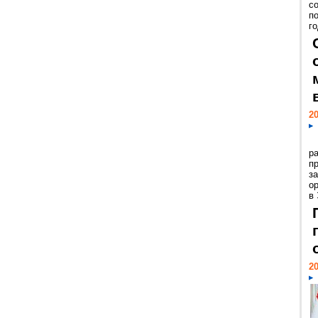
с
п
го
20
р
пр
з
о
в
20