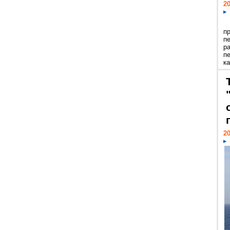
20
п
п
р
п
ка
20