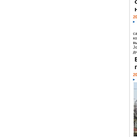
20
с
к
в
Jo
дн
20