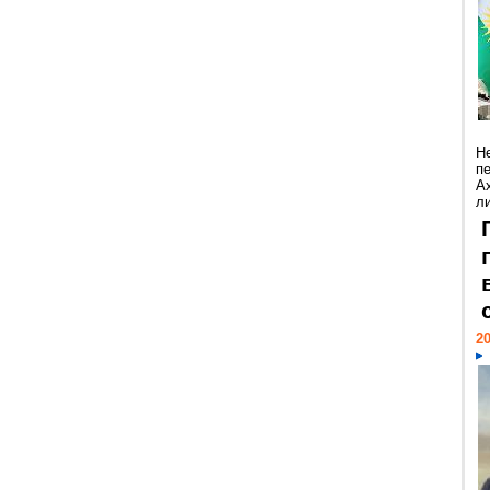
Н
п
А
ли
20