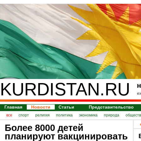
KURDISTAN.RU
н
е
Главная
Новости
Статьи
Представительство
все
спорт
религия
политика
экономика
природа
обществ
Более 8000 детей
планируют вакцинировать