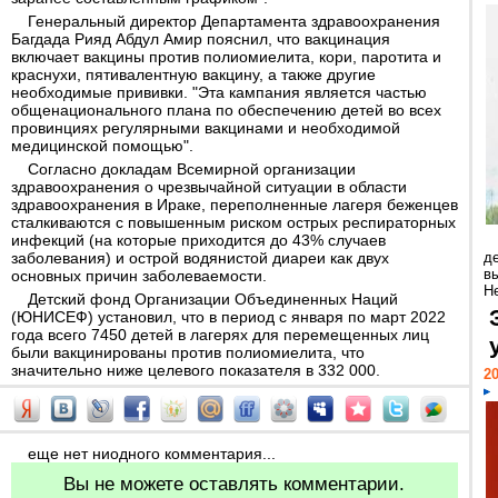
Генеральный директор Департамента здравоохранения
Багдада Рияд Абдул Амир пояснил, что вакцинация
включает вакцины против полиомиелита, кори, паротита и
краснухи, пятивалентную вакцину, а также другие
необходимые прививки. "Эта кампания является частью
общенационального плана по обеспечению детей во всех
провинциях регулярными вакцинами и необходимой
медицинской помощью".
Согласно докладам Всемирной организации
здравоохранения о чрезвычайной ситуации в области
здравоохранения в Ираке, переполненные лагеря беженцев
сталкиваются с повышенным риском острых респираторных
инфекций (на которые приходится до 43% случаев
заболевания) и острой водянистой диареи как двух
д
в
основных причин заболеваемости.
Н
Детский фонд Организации Объединенных Наций
(ЮНИСЕФ) установил, что в период с января по март 2022
года всего 7450 детей в лагерях для перемещенных лиц
были вакцинированы против полиомиелита, что
значительно ниже целевого показателя в 332 000.
20
еще нет ниодного комментария...
Вы не можете оставлять комментарии.