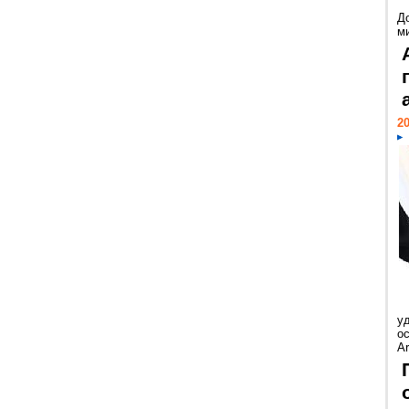
Д
м
20
у
ос
Ar