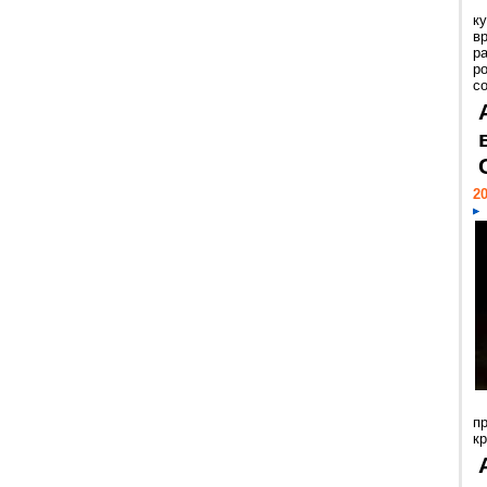
к
в
р
р
с
20
п
к