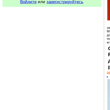
Войдите
или
зарегистрируйтесь
з
М
д
п
ег
20