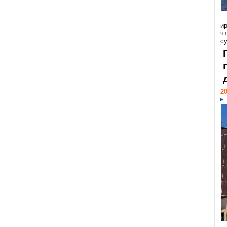
и
ч
с
20