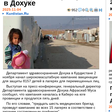
в Дохуке
2025-11-04
952
0
Kurdistan.Ru
20
р
Департамент здравоохранения Дохука в Курдистане 2
ав
ноября начал широкомасштабную кампанию вакцинации
з
для защиты 8157 детей в лагерях для перемещенных лиц.
с
Выступая на пресс-конференции, генеральный директор
Департамента здравоохранения Дохука Афрасиаб Муса
сообщил, что кампания началась в Каберо на юге
провинции и продлится пять дней.
По его словам, "тридцать шесть медицинских бригад
20
проведут кампанию во всех 15 лагерях в соответствии с
заранее составленным графиком".