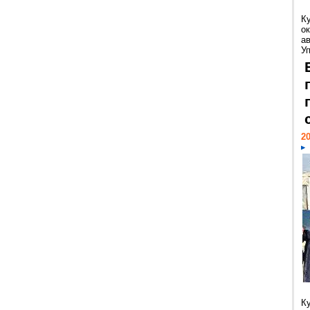
К
ок
а
У
20
К