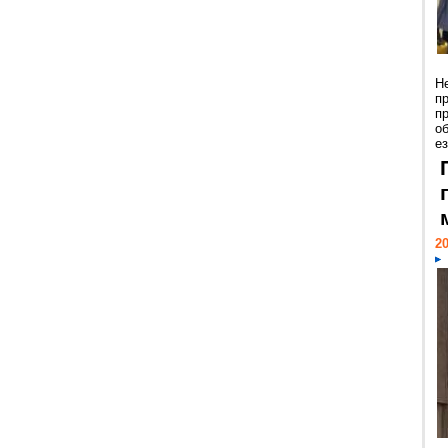
Н
п
п
о
ез
20