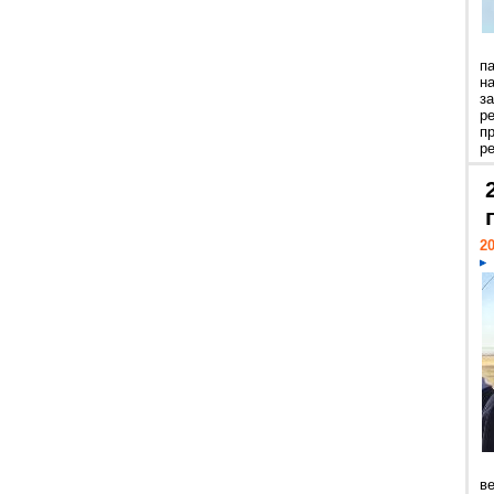
п
н
з
р
п
ре
20
ве