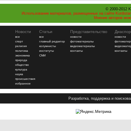
© 2000-2012 K
Использование материалов, размещенных на сайте Kurdistan
Мнение авторов мож
Новости
Статьи
Представительство
Диаспор
все
все
новости
новости
спорт
главный редактор
фотоматериалы
фотоматер
религия
колумнисты
видеоматериалы
видеомате
политика
институты
контакты
контакты
экономика
СМИ
природа
общество
культура
наука
происшествия
избранное
Разработка, поддержка и поискова