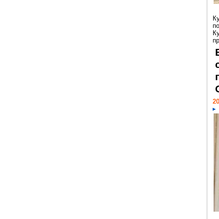
К
п
К
пр
20