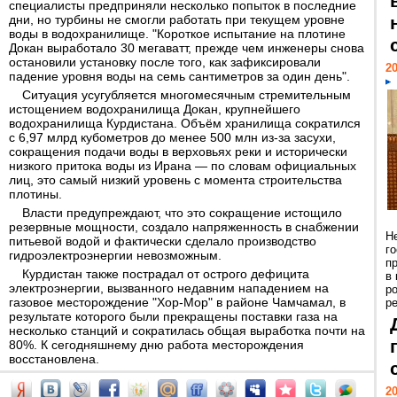
специалисты предприняли несколько попыток в последние
дни, но турбины не смогли работать при текущем уровне
воды в водохранилище. "Короткое испытание на плотине
Докан выработало 30 мегаватт, прежде чем инженеры снова
остановили установку после того, как зафиксировали
20
падение уровня воды на семь сантиметров за один день".
Ситуация усугубляется многомесячным стремительным
истощением водохранилища Докан, крупнейшего
водохранилища Курдистана. Объём хранилища сократился
с 6,97 млрд кубометров до менее 500 млн из-за засухи,
сокращения подачи воды в верховьях реки и исторически
низкого притока воды из Ирана — по словам официальных
лиц, это самый низкий уровень с момента строительства
плотины.
Власти предупреждают, что это сокращение истощило
резервные мощности, создало напряженность в снабжении
Н
питьевой водой и фактически сделало производство
г
гидроэлектроэнергии невозможным.
п
Курдистан также пострадал от острого дефицита
в
электроэнергии, вызванного недавним нападением на
р
газовое месторождение "Хор-Мор" в районе Чамчамал, в
ре
результате которого были прекращены поставки газа на
несколько станций и сократилась общая выработка почти на
80%. К сегодняшнему дню работа месторождения
восстановлена.
20