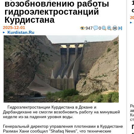
возобновлению работы
гидроэлектростанций
Курдистана
20
2025-12-01
947
0
Kurdistan.Ru
Р
Гидроэлектростанции Курдистана в Докане и
а
Дарбандихане не смогли возобновить работу на минувшей
К
неделе из-за падения уровня воды.
ст
Генеральный директор управления плотинами в Курдистане
Рахман Хани сообщил "Shafaq News", что технические