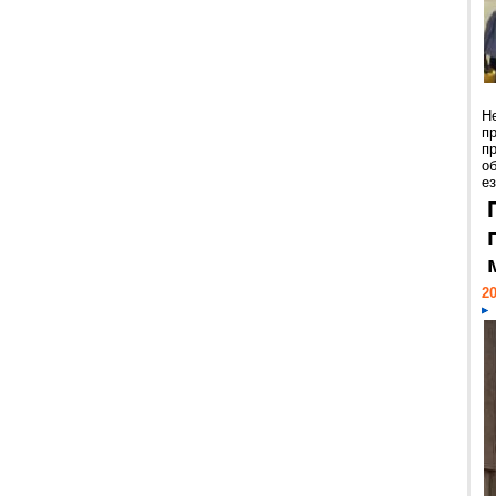
Н
п
п
о
ез
20