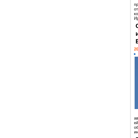
п
о
к
И
20
а
ей
о
и