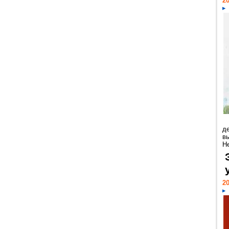
20
д
в
Н
20