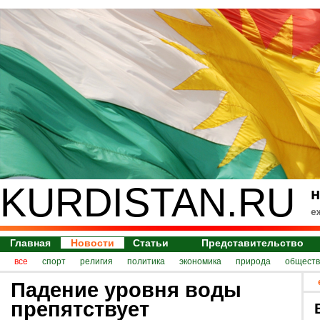
KURDISTAN.RU
н
е
Главная
Новости
Статьи
Представительство
все
спорт
религия
политика
экономика
природа
обществ
Падение уровня воды
препятствует