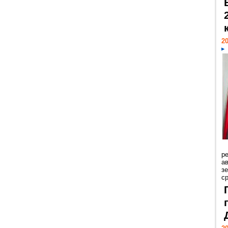
20
р
ав
з
с