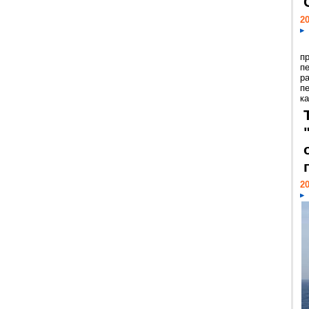
20
п
п
р
п
ка
20