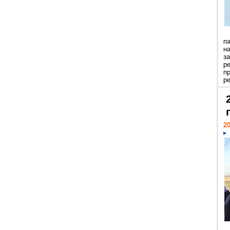
п
н
з
р
п
ре
20