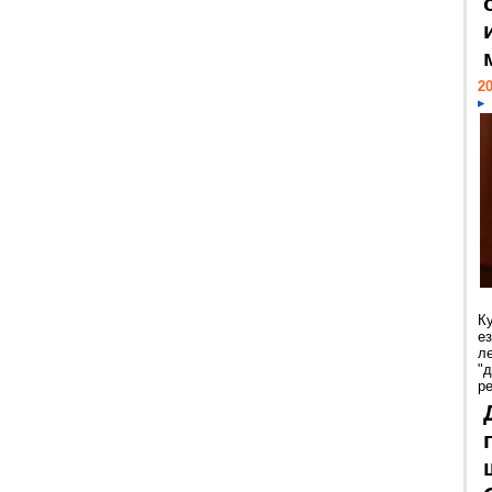
20
К
е
л
"
р