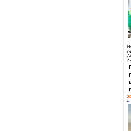
Н
п
А
ли
20