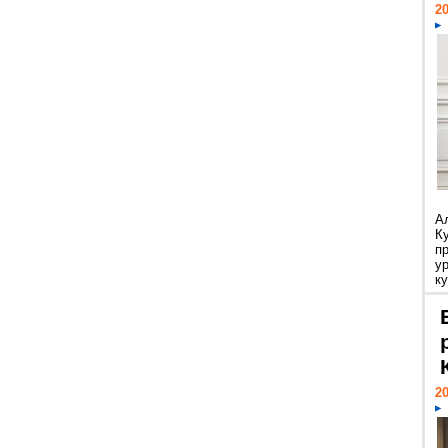
20
А
К
п
у
ку
20