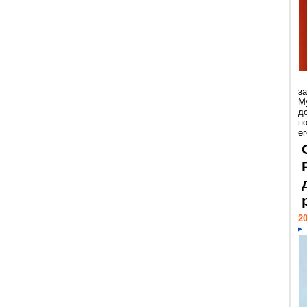
з
М
д
п
ег
20