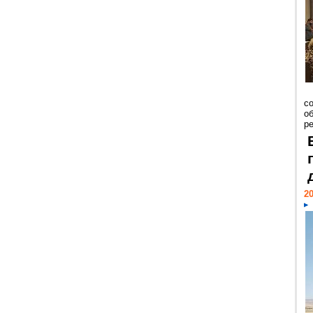
со
о
ре
20