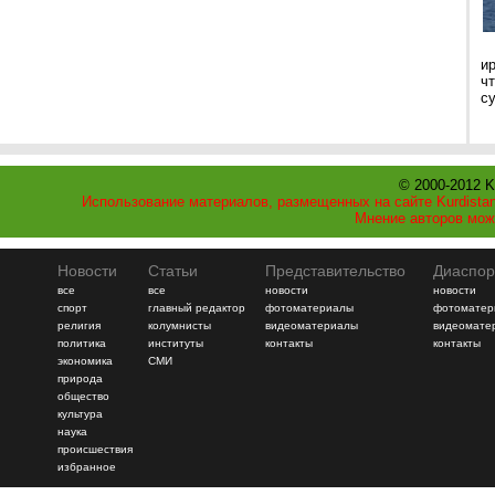
и
ч
с
© 2000-2012 K
Использование материалов, размещенных на сайте Kurdistan
Мнение авторов мож
Новости
Статьи
Представительство
Диаспор
все
все
новости
новости
спорт
главный редактор
фотоматериалы
фотоматер
религия
колумнисты
видеоматериалы
видеомате
политика
институты
контакты
контакты
экономика
СМИ
природа
общество
культура
наука
происшествия
избранное