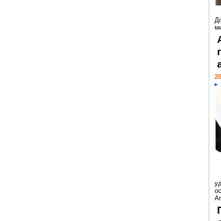
Д
м
20
у
ос
Ar