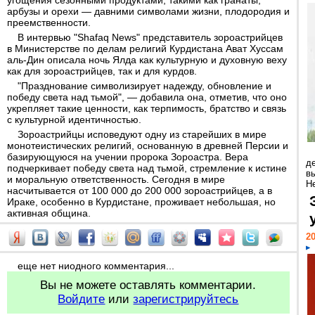
угощения сезонными продуктами, такими как гранаты,
арбузы и орехи — давними символами жизни, плодородия и
преемственности.
В интервью "Shafaq News" представитель зороастрийцев
в Министерстве по делам религий Курдистана Ават Хуссам
аль-Дин описала ночь Ялда как культурную и духовную веху
как для зороастрийцев, так и для курдов.
"Празднование символизирует надежду, обновление и
победу света над тьмой", — добавила она, отметив, что оно
укрепляет такие ценности, как терпимость, братство и связь
с культурной идентичностью.
Зороастрийцы исповедуют одну из старейших в мире
монотеистических религий, основанную в древней Персии и
базирующуюся на учении пророка Зороастра. Вера
д
подчеркивает победу света над тьмой, стремление к истине
в
и моральную ответственность. Сегодня в мире
Н
насчитывается от 100 000 до 200 000 зороастрийцев, а в
Ираке, особенно в Курдистане, проживает небольшая, но
активная община.
20
еще нет ниодного комментария...
Вы не можете оставлять комментарии.
Войдите
или
зарегистрируйтесь