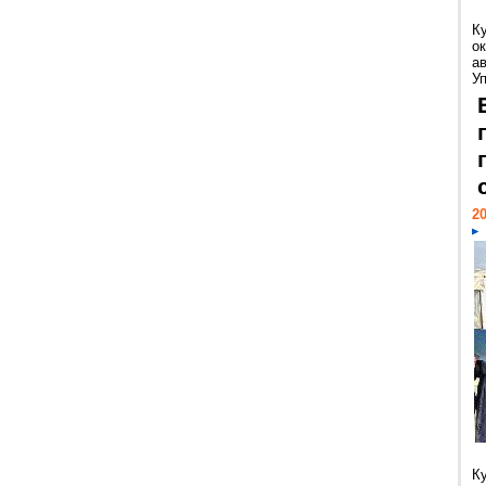
К
ок
а
У
20
К