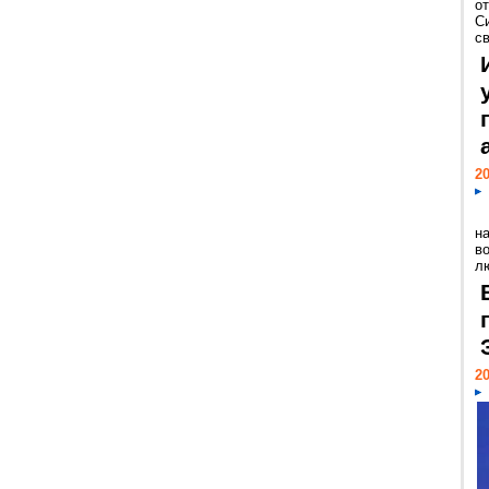
о
С
св
20
н
в
лю
20