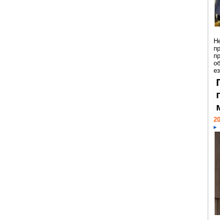
Н
п
п
о
ез
20