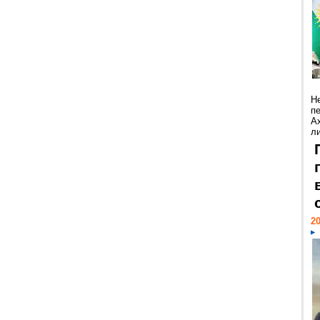
Н
п
А
ли
20