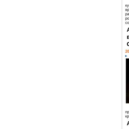
к
в
р
р
с
20
п
к