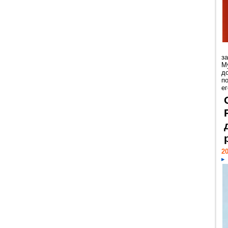
з
М
д
п
ег
20