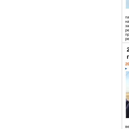
п
н
з
р
п
ре
20
ве