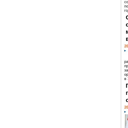
с
п
го
20
р
пр
з
о
в
20