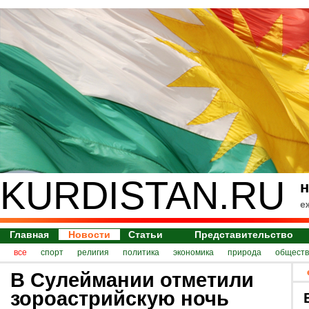
KURDISTAN.RU
н
е
Главная
Новости
Статьи
Представительство
все
спорт
религия
политика
экономика
природа
обществ
В Сулеймании отметили
зороастрийскую ночь