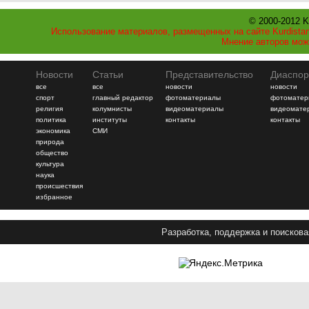
© 2000-2012 K
Использование материалов, размещенных на сайте Kurdistan
Мнение авторов мож
Новости
Статьи
Представительство
Диаспор
все
все
новости
новости
спорт
главный редактор
фотоматериалы
фотоматер
религия
колумнисты
видеоматериалы
видеомате
политика
институты
контакты
контакты
экономика
СМИ
природа
общество
культура
наука
происшествия
избранное
Разработка, поддержка и поискова