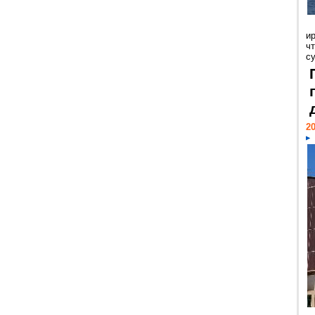
и
ч
с
20