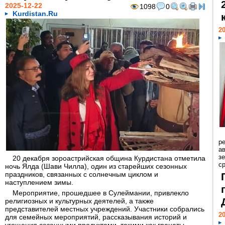
2025-12-22
1098
0
Kurdistan.Ru
20
р
ав
з
20 декабря зороастрийская община Курдистана отметила
с
ночь Ялда (Шави Чилла), один из старейших сезонных
праздников, связанных с солнечным циклом и
наступлением зимы.
Мероприятие, прошедшее в Сулеймании, привлекло
религиозных и культурных деятелей, а также
представителей местных учреждений. Участники собрались
20
для семейных мероприятий, рассказывания историй и