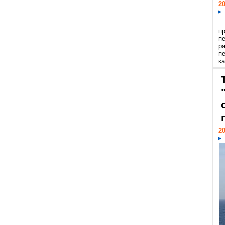
20
п
п
р
п
ка
20