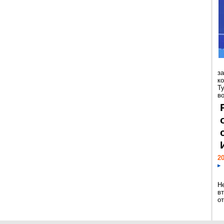
з
к
Т
во
20
Н
в
о