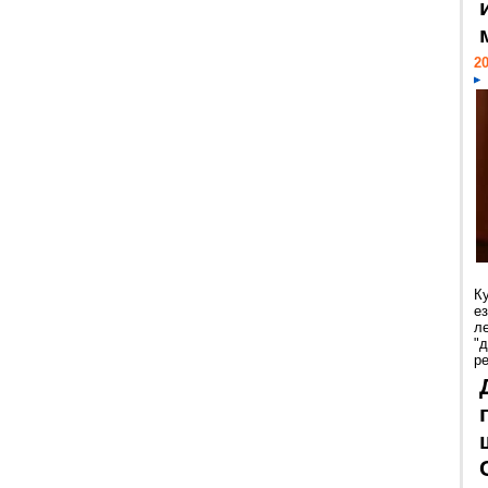
20
К
е
л
"
р