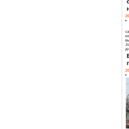
20
с
к
в
Jo
дн
20