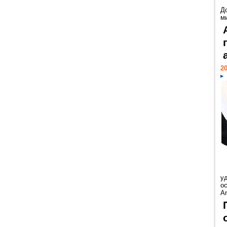
Д
м
20
у
ос
Ar