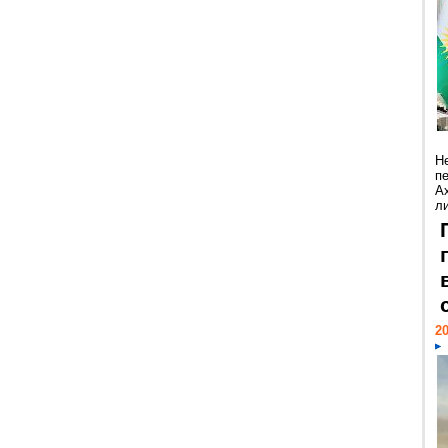
Н
п
А
ли
20