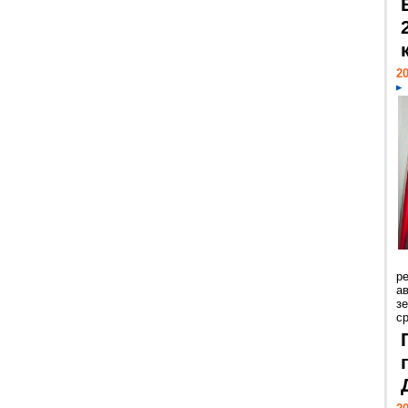
20
р
ав
з
с