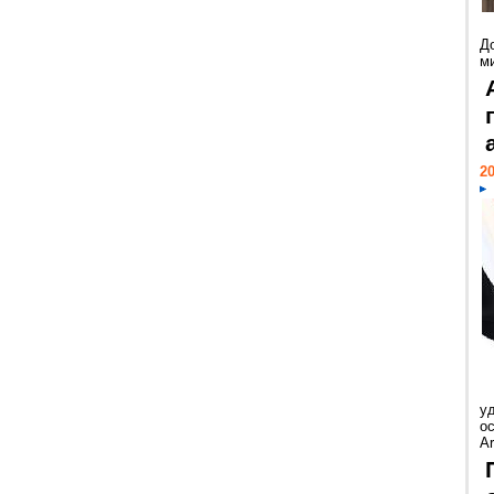
Д
м
20
у
ос
Ar