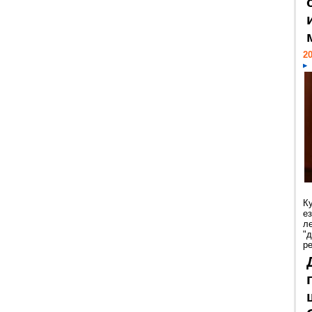
20
К
е
л
"
р