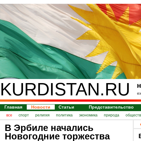
KURDISTAN.RU
н
е
Главная
Новости
Статьи
Представительство
все
спорт
религия
политика
экономика
природа
обществ
В Эрбиле начались
Новогодние торжества