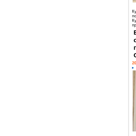
К
п
К
пр
20