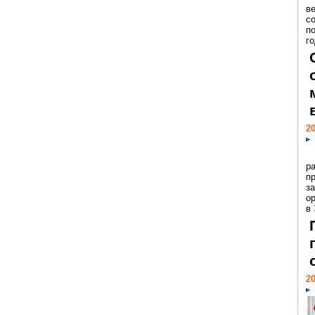
ве
с
п
го
20
р
пр
з
о
в
20