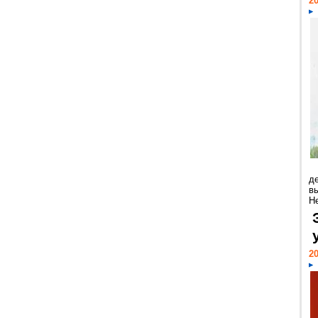
20
д
в
Н
20