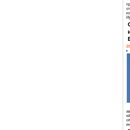
п
о
к
И
20
а
ей
о
и