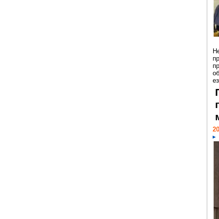
Н
п
п
о
ез
20