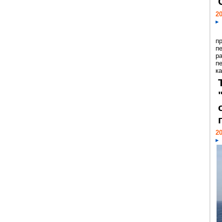
20
п
п
р
п
ка
20