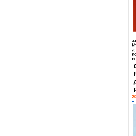
з
М
д
п
ег
20