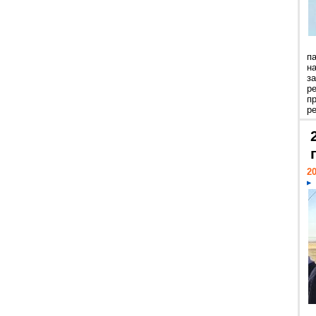
п
н
з
р
п
ре
20