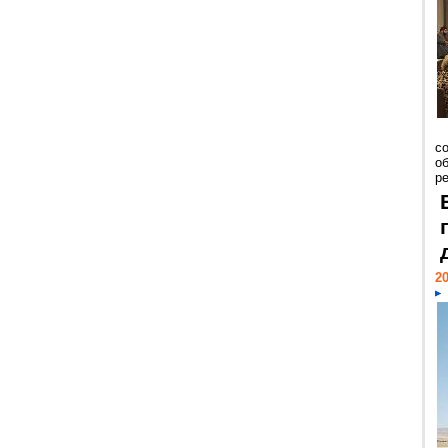
со
о
ре
20