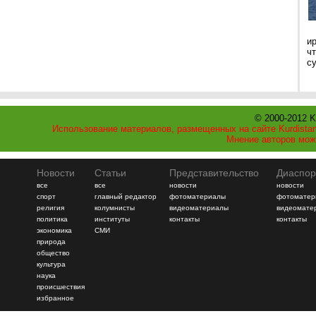
и
ч
с
© 2000-2012 K
Использование материалов, размещенных на сайте Kurdistan
Мнение авторов мож
Новости
Статьи
Представительство
Диаспор
все
все
новости
новости
спорт
главный редактор
фотоматериалы
фотоматер
религия
колумнисты
видеоматериалы
видеомате
политика
институты
контакты
контакты
экономика
СМИ
природа
общество
культура
наука
происшествия
избранное