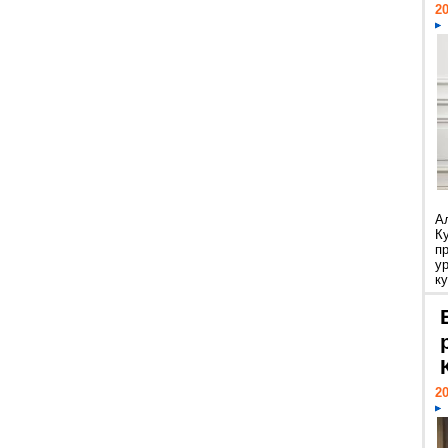
20
А
К
п
у
ку
20