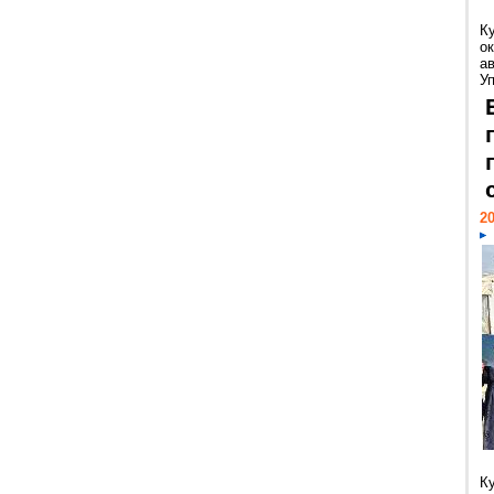
К
ок
а
У
20
К