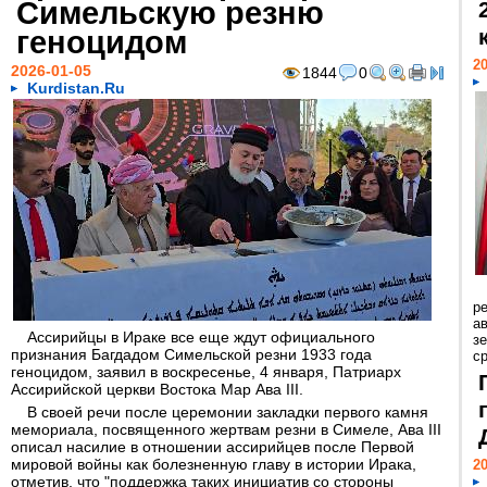
Симельскую резню
геноцидом
20
2026-01-05
1844
0
Kurdistan.Ru
р
ав
Ассирийцы в Ираке все еще ждут официального
з
признания Багдадом Симельской резни 1933 года
с
геноцидом, заявил в воскресенье, 4 января, Патриарх
Ассирийской церкви Востока Мар Ава III.
В своей речи после церемонии закладки первого камня
мемориала, посвященного жертвам резни в Симеле, Ава III
описал насилие в отношении ассирийцев после Первой
мировой войны как болезненную главу в истории Ирака,
20
отметив, что "поддержка таких инициатив со стороны