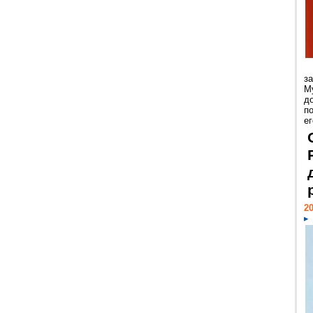
з
М
д
п
ег
20