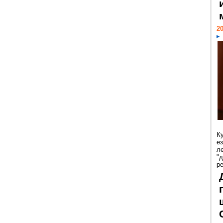
20
К
е
л
"
р