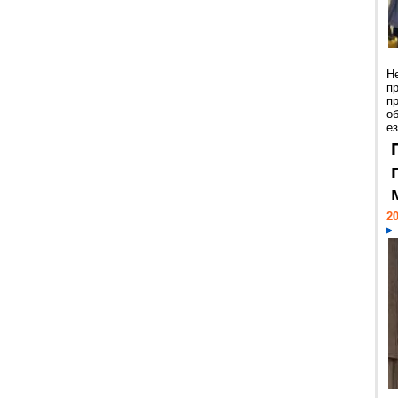
Н
п
п
о
ез
20