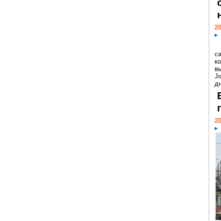
20
с
к
в
Jo
дн
20