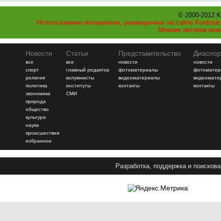
© 2000-2012 K
Использование материалов, размещенных на сайте Kurdistan
Мнение авторов мож
Новости
Статьи
Представительство
Диаспор
все
все
новости
новости
спорт
главный редактор
фотоматериалы
фотоматер
религия
колумнисты
видеоматериалы
видеомате
политика
институты
контакты
контакты
экономика
СМИ
природа
общество
культура
наука
происшествия
избранное
Разработка, поддержка и поискова