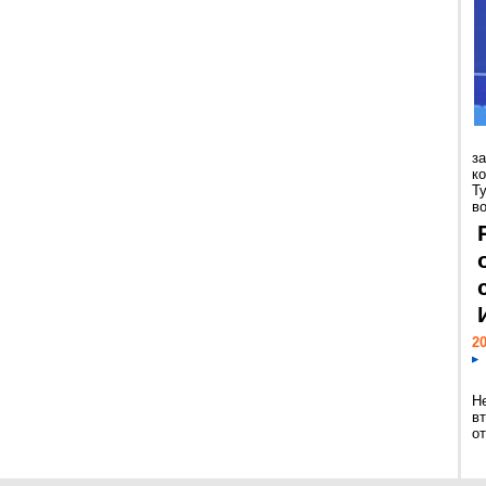
з
к
Т
во
20
Н
в
о