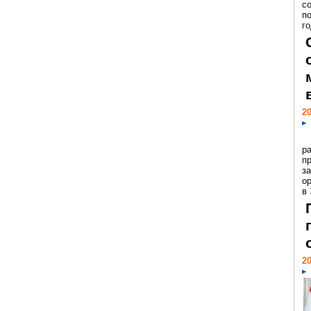
с
п
го
20
р
пр
з
о
в
20