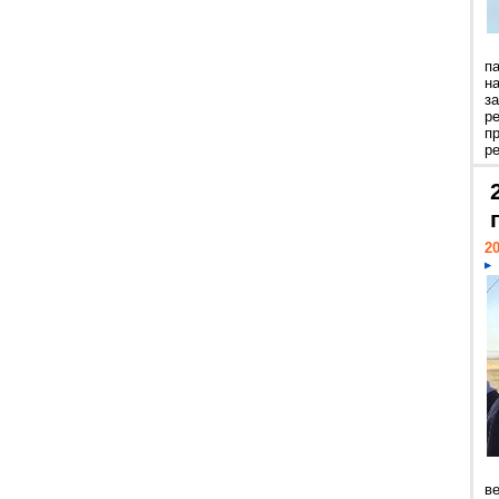
п
н
з
р
п
ре
20
ве