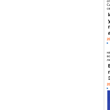
о
С
св
20
н
в
лю
20