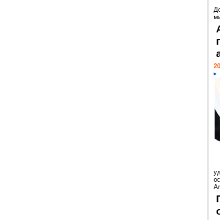
Д
м
20
у
ос
Ar