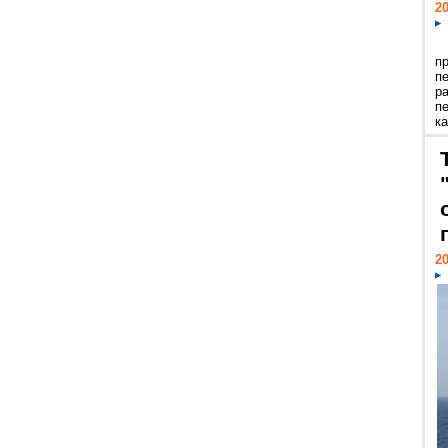
20
п
п
р
п
ка
20