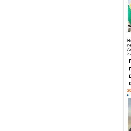
Н
п
А
ли
20