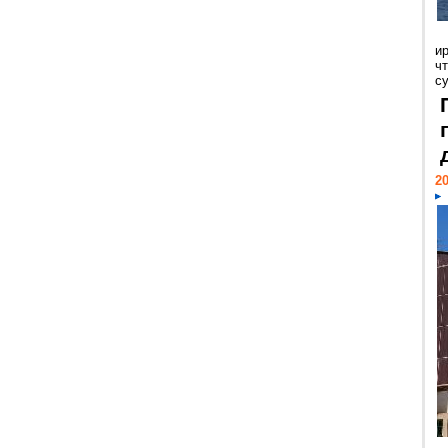
и
ч
с
20