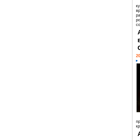
к
в
р
р
с
20
п
к