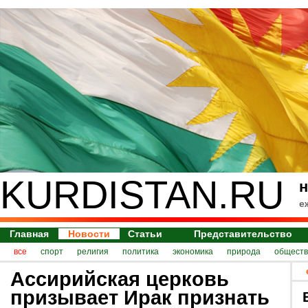
KURDISTAN.RU
н
е
Главная
Новости
Статьи
Представительство
все
спорт
религия
политика
экономика
природа
обществ
Ассирийская церковь
призывает Ирак признать